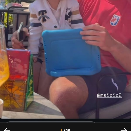
Bloom Tatarinov i Marin Šipić - 4
Foto: Instagram
1
/
25