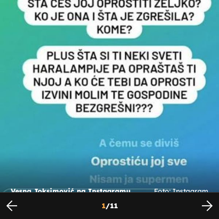
Vesna Joksimović na Instagramu
Foto: Instagram
1
/
11