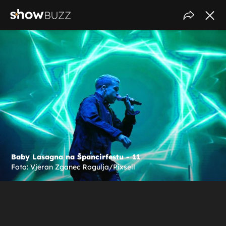
Baby Lasagna na Špancirfestu - 11
Foto: Vjeran Zganec Rogulja/Pixsell