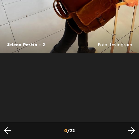
Jelena Perčin - 2
Foto: Instagram
0
/
22