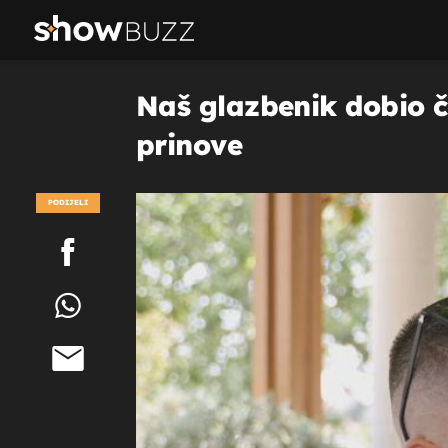
Naš glazbenik dobio če
prinove
PODIJELI
POGLEDAJ