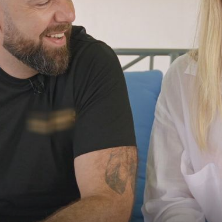
+
4
+
12
BAŠ SLATKO!
 dva
Bivša zvijezda Kumova oglasila se prvi
evo koje
put nakon poroda, slučajno je otkrila i
spol bebe?
)