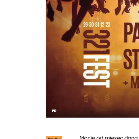
PR
Manje od mjesec dana o
PODIJELI