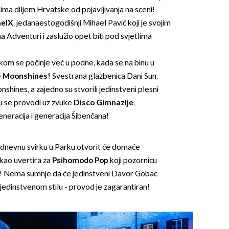
upima diljem Hrvatske od pojavljivanja na sceni!
aelX
, jedanaestogodišnji Mihael Pavić koji je svojim
 Adventuri i zaslužio opet biti pod svjetlima
rkom se počinje već u podne, kada se na binu u
e Moonshines!
Svestrana glazbenica Dani Sun,
shines, a zajedno su stvorili jedinstveni plesni
u se provodi uz zvuke
Disco Gimnazije
,
eneracija i generacija Šibenčana!
dnevnu svirku u Parku otvorit će domaće
kao uvertira za
Psihomodo Pop
koji pozornicu
a! Nema sumnje da će jedinstveni Davor Gobac
 jedinstvenom stilu - provod je zagarantiran!