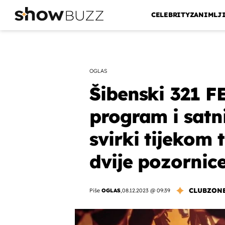
CELEBRITY
ZANIMLJ
OGLAS
Šibenski 321 F
program i satn
svirki tijekom t
dvije pozornice
CLUBZON
Piše
OGLAS
,
08.12.2023 @ 09:39