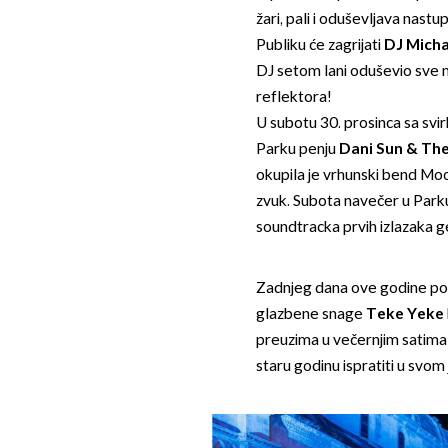
žari, pali i oduševljava nast
Publiku će zagrijati
DJ Mich
DJ setom lani oduševio sve na
reflektora!
U subotu 30. prosinca sa svi
Parku penju
Dani Sun & Th
okupila je vrhunski bend Moon
zvuk. Subota navečer u Park
soundtracka prvih izlazaka g
Zadnjeg dana ove godine po
glazbene snage
Teke Yeke
preuzima u večernjim satim
staru godinu ispratiti u svom