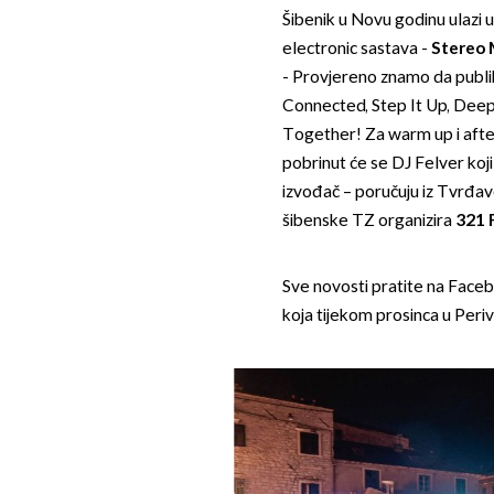
Šibenik u Novu godinu ulazi 
electronic sastava -
Stereo 
- Provjereno znamo da publik
Connected, Step It Up, Deep
Together! Za warm up i afte
pobrinut će se DJ Felver koj
izvođač – poručuju iz Tvrđav
šibenske TZ organizira
321 
Sve novosti pratite na Face
koja tijekom prosinca u Peri