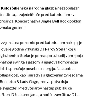
 Kolo i Šibenska narodna glazba
nezaobilazan
entiteta, a zajednički će pred katedralom sv.
 prosinca. Koncert naziva
Jingle Bell Rock
poklon
 izmaku godine!
 zvijezda na pozornici pred katedralom na kojoj je
, ove je godine vrhunski
DJ Parov Stelar
koji u
ih glazbenika. Stelar je poznat po uzbudljivom spoju
ionalnog swinga s jazzom, a njegova kombinacija
blici isporučuje posebnu energiju. Nastupi na
 Lollapaloozi, kao i suradnja s glazbenim zvijezdama
 Bennetta & Lady Gage, iznova potvrđuju
e zvijezde! Pred Stelarov nastup publiku će
 službeni DJ na turnejama, a noć će završiti uz DJ-a