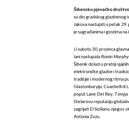
Šibensko pjevačko društvo
su dio gradskog glazbenog id
Jakova nastupiti u petak 29.
je sugrađanima i gostima na
U subotu 30. prosinca glavna
lani nastupala Roisin Murphy
Šibenik dolazi u pratnji sjajn
elektroničke glazbe i tradic
tradicije i modernog ritma pu
Glastonburyiju, Coachelli ili
poput Lane Del Rey, Tonyja
Stelarovu reputaciju globaln
zagrijati El Siciliano, njegov
Antonia Zuzu.