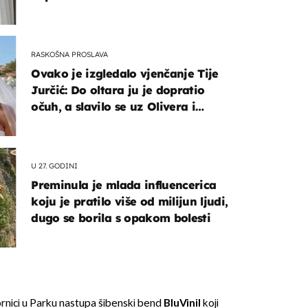
RASKOŠNA PROSLAVA
Ovako je izgledalo vjenčanje Tije
Jurčić: Do oltara ju je dopratio
očuh, a slavilo se uz Olivera i
Rozgu
U 27. GODINI
Preminula je mlada influencerica
koju je pratilo više od milijun ljudi,
dugo se borila s opakom bolesti
rnici u Parku nastupa šibenski bend
BluVinil
koji