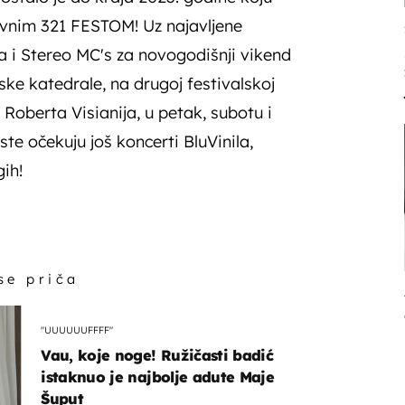
evnim 321 FESTOM! Uz najavljene
 i Stereo MC's za novogodišnji vikend
ske katedrale, na drugoj festivalskoj
u Roberta Visianija, u petak, subotu i
ste očekuju još koncerti BluVinila,
ih!
 se priča
"UUUUUUFFFF"
Vau, koje noge! Ružičasti badić
istaknuo je najbolje adute Maje
Šuput