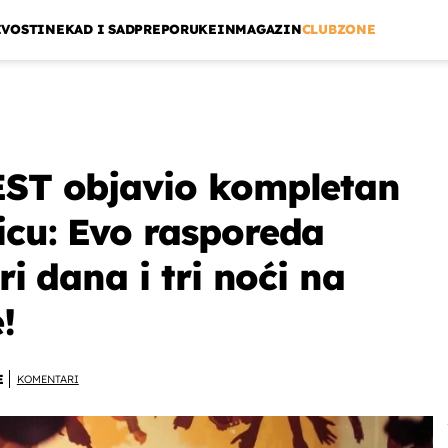
IVOSTI
NEKAD I SAD
PREPORUKE
INMAGAZIN
CLUBZONE
EST objavio kompletan
icu: Evo rasporeda
ri dana i tri noći na
!
E
KOMENTARI