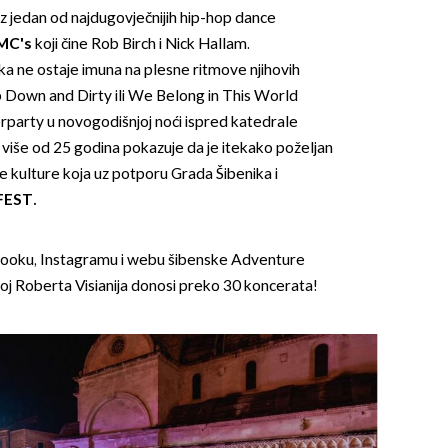
uz jedan od najdugovječnijih hip-hop dance
MC's
koji čine Rob Birch i Nick Hallam.
a ne ostaje imuna na plesne ritmove njihovih
 Down and Dirty ili We Belong in This World
rparty u novogodišnjoj noći ispred katedrale
i više od 25 godina pokazuje da je itekako poželjan
e kulture koja uz potporu Grada Šibenika i
FEST.
booku, Instagramu i webu šibenske Adventure
voj Roberta Visianija donosi preko 30 koncerata!