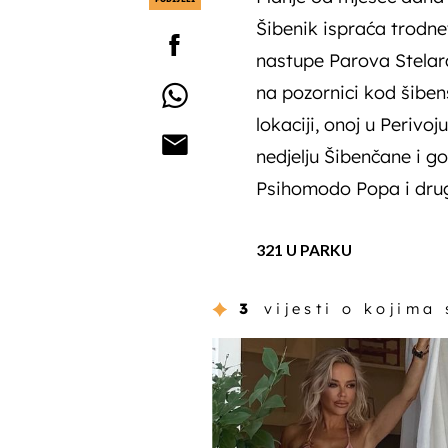
Šibenik ispraća trodn
nastupe Parova Stelara
na pozornici kod šiben
lokaciji, onoj u Perivoj
nedjelju Šibenčane i go
Psihomodo Popa i drug
321 U PARKU
3
vijesti o kojima