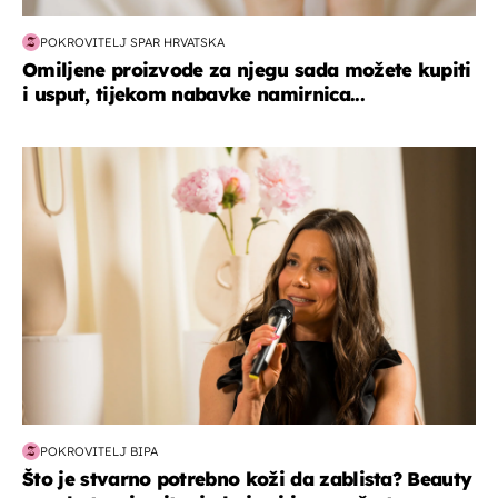
POKROVITELJ SPAR HRVATSKA
Omiljene proizvode za njegu sada možete kupiti
i usput, tijekom nabavke namirnica...
moda & ljepota
POKROVITELJ BIPA
Što je stvarno potrebno koži da zablista? Beauty