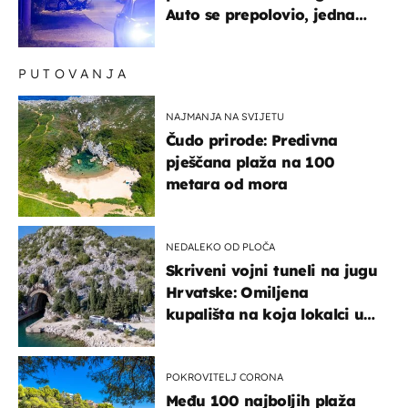
Auto se prepolovio, jedna
osoba poginula
PUTOVANJA
NAJMANJA NA SVIJETU
Čudo prirode: Predivna
pješčana plaža na 100
metara od mora
NEDALEKO OD PLOČA
Skriveni vojni tuneli na jugu
Hrvatske: Omiljena
kupališta na koja lokalci u
miru dolaze roniti i skakati
u more
POKROVITELJ CORONA
Među 100 najboljih plaža