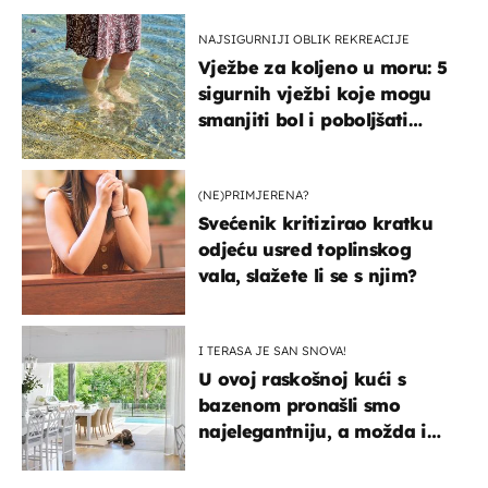
NAJSIGURNIJI OBLIK REKREACIJE
Vježbe za koljeno u moru: 5
sigurnih vježbi koje mogu
smanjiti bol i poboljšati
pokretljivost
(NE)PRIMJERENA?
Svećenik kritizirao kratku
odjeću usred toplinskog
vala, slažete li se s njim?
I TERASA JE SAN SNOVA!
U ovoj raskošnoj kući s
bazenom pronašli smo
najelegantniju, a možda i
najljepšu bijelu kuhinju