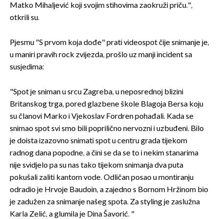
Matko Mihaljević koji svojim stihovima zaokruži priču.",
otkrili su.
Pjesmu "S prvom koja dođe" prati videospot čije snimanje je,
u maniri pravih rock zvijezda, prošlo uz manji incident sa
susjedima:
"Spot je sniman u srcu Zagreba, u neposrednoj blizini
Britanskog trga, pored glazbene škole Blagoja Bersa koju
su članovi Marko i Vjekoslav Fordren pohađali. Kada se
snimao spot svi smo bili poprilično nervozni i uzbuđeni. Bilo
je doista izazovno snimati spot u centru grada tijekom
radnog dana popodne, a čini se da se to i nekim stanarima
nije svidjelo pa su nas tako tijekom snimanja dva puta
pokušali zaliti kantom vode. Odličan posao u montiranju
odradio je Hrvoje Baudoin, a zajedno s Bornom Hržinom bio
je zadužen za snimanje našeg spota. Za styling je zaslužna
Karla Zelić, a glumila je Dina Šavorić. "