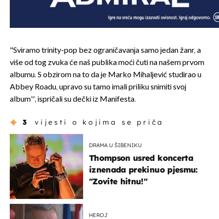
"Sviramo trinity-pop bez ograničavanja samo jedan žanr, a
više od tog zvuka će naš publika moći čuti na našem prvom
albumu. S obzirom na to da je Marko Mihaljević studirao u
Abbey Roadu, upravo su tamo imali priliku snimiti svoj
album'', ispričali su dečki iz Manifesta.
3
vijesti o kojima se priča
DRAMA U ŠIBENIKU
Thompson usred koncerta
iznenada prekinuo pjesmu:
"Zovite hitnu!"
HEROJ