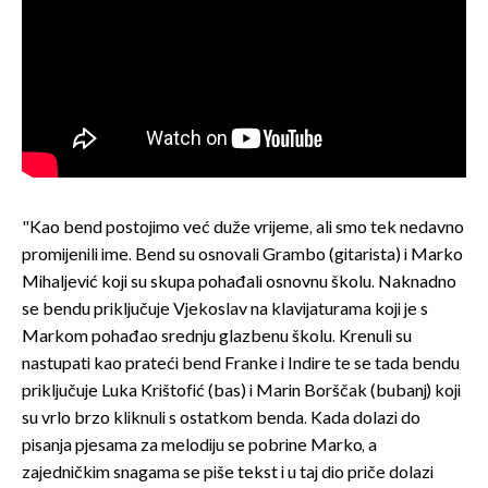
"Kao bend postojimo već duže vrijeme, ali smo tek nedavno
promijenili ime. Bend su osnovali Grambo (gitarista) i Marko
Mihaljević koji su skupa pohađali osnovnu školu. Naknadno
se bendu priključuje Vjekoslav na klavijaturama koji je s
Markom pohađao srednju glazbenu školu. Krenuli su
nastupati kao prateći bend Franke i Indire te se tada bendu
priključuje Luka Krištofić (bas) i Marin Borščak (bubanj) koji
su vrlo brzo kliknuli s ostatkom benda. Kada dolazi do
pisanja pjesama za melodiju se pobrine Marko, a
zajedničkim snagama se piše tekst i u taj dio priče dolazi