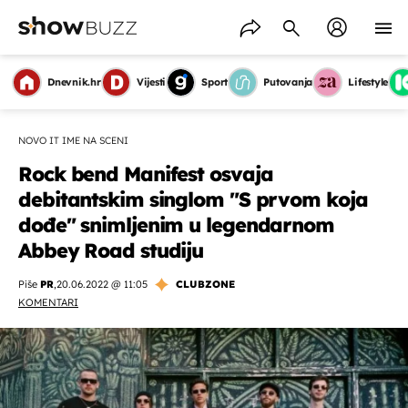
Dnevnik.hr
Vijesti
Sport
Putovanja
Lifestyle
NOVO IT IME NA SCENI
Rock bend Manifest osvaja
debitantskim singlom "S prvom koja
dođe" snimljenim u legendarnom
Abbey Road studiju
Piše
PR
,
20.06.2022 @ 11:05
CLUBZONE
KOMENTARI
OMOGUĆI OBAVIJESTI