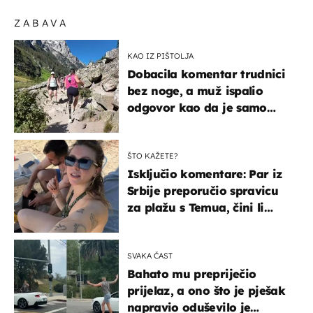
ZABAVA
KAO IZ PIŠTOLJA
Dobacila komentar trudnici
bez noge, a muž ispalio
odgovor kao da je samo
čekao…
ŠTO KAŽETE?
Isključio komentare: Par iz
Srbije preporučio spravicu
za plažu s Temua, čini li
vam se ovo sigurnim?
SVAKA ČAST
Bahato mu prepriječio
prijelaz, a ono što je pješak
napravio oduševilo je