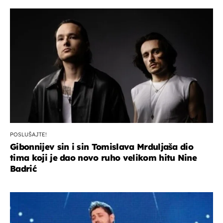
POSLUŠAJTE!
Gibonnijev sin i sin Tomislava Mrduljaša dio
tima koji je dao novo ruho velikom hitu Nine
Badrić