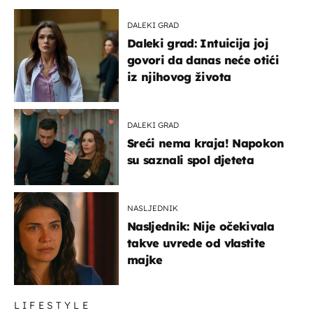
DALEKI GRAD
Daleki grad: Intuicija joj
govori da danas neće otići
iz njihovog života
DALEKI GRAD
Sreći nema kraja! Napokon
su saznali spol djeteta
NASLJEDNIK
Nasljednik: Nije očekivala
takve uvrede od vlastite
majke
LIFESTYLE