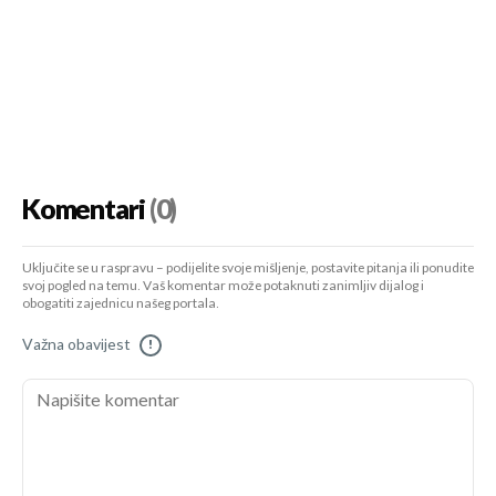
Komentari
(0)
Uključite se u raspravu – podijelite svoje mišljenje, postavite pitanja ili ponudite
svoj pogled na temu. Vaš komentar može potaknuti zanimljiv dijalog i
obogatiti zajednicu našeg portala.
Važna obavijest
!