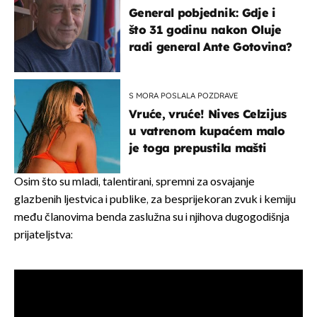
General pobjednik: Gdje i
što 31 godinu nakon Oluje
radi general Ante Gotovina?
S MORA POSLALA POZDRAVE
Vruće, vruće! Nives Celzijus
u vatrenom kupaćem malo
je toga prepustila mašti
Osim što su mladi, talentirani, spremni za osvajanje
glazbenih ljestvica i publike, za besprijekoran zvuk i kemiju
među članovima benda zaslužna su i njihova dugogodišnja
prijateljstva: