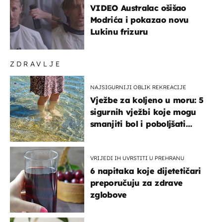
VIDEO Australac ošišao
Modrića i pokazao novu
Lukinu frizuru
ZDRAVLJE
NAJSIGURNIJI OBLIK REKREACIJE
Vježbe za koljeno u moru: 5
sigurnih vježbi koje mogu
smanjiti bol i poboljšati
pokretljivost
VRIJEDI IH UVRSTITI U PREHRANU
6 napitaka koje dijetetičari
preporučuju za zdrave
zglobove