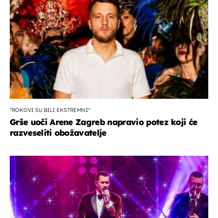
"ROKOVI SU BILI EKSTREMNI"
Grše uoči Arene Zagreb napravio potez koji će
razveseliti obožavatelje