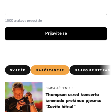
1500 znakova preostalo
Prijavite se
SVJEŽE
NAJČITANIJE
NAJKOMENTIRAN
DRAMA U ŠIBENIKU
Thompson usred koncerta
iznenada prekinuo pjesmu:
"Zovite hitnu!"