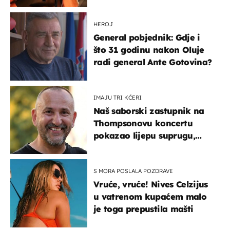
HEROJ
General pobjednik: Gdje i
što 31 godinu nakon Oluje
radi general Ante Gotovina?
IMAJU TRI KĆERI
Naš saborski zastupnik na
Thompsonovu koncertu
pokazao lijepu suprugu,
koja godinama izbjegava
javnost
S MORA POSLALA POZDRAVE
Vruće, vruće! Nives Celzijus
u vatrenom kupaćem malo
je toga prepustila mašti