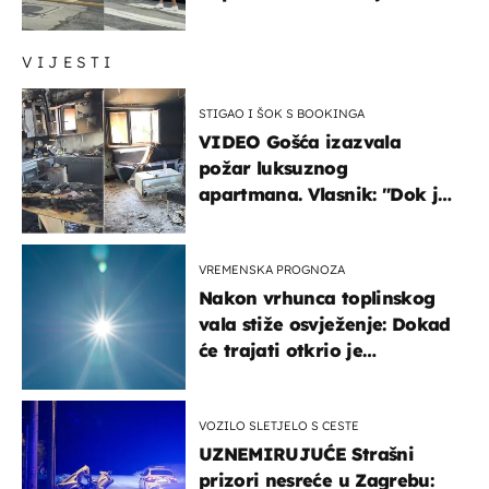
društvene mreže
VIJESTI
STIGAO I ŠOK S BOOKINGA
VIDEO Gošća izazvala
požar luksuznog
apartmana. Vlasnik: "Dok je
gorjelo, smijali su se, pili i
pokazivali mi srednji prst"
VREMENSKA PROGNOZA
Nakon vrhunca toplinskog
vala stiže osvježenje: Dokad
će trajati otkrio je
meteorolog
VOZILO SLETJELO S CESTE
UZNEMIRUJUĆE Strašni
prizori nesreće u Zagrebu: