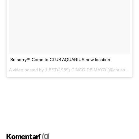
So sorry!!! Come to CLUB AQUARIUS new location
A video posted by 1 EST(1989) CINCO DE MAYO (@chrisbrownofficial) on
Komentari
(0)