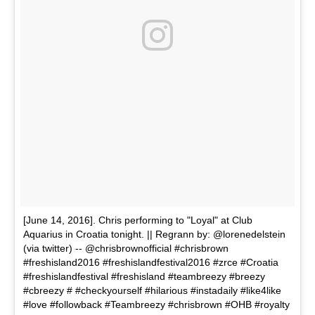
[June 14, 2016]. Chris performing to "Loyal" at Club
Aquarius in Croatia tonight. || Regrann by: @lorenedelstein
(via twitter) -- @chrisbrownofficial #chrisbrown
#freshisland2016 #freshislandfestival2016 #zrce #Croatia
#freshislandfestival #freshisland #teambreezy #breezy
#cbreezy # #checkyourself #hilarious #instadaily #like4like
#love #followback #Teambreezy #chrisbrown #OHB #royalty