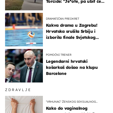
Torcide: "Je*ote, pa ubit će
ga!"
DRAMATIČAN PREOKRET
Kakva drama u Zagrebu!
Hrvatska srušila Srbiju i
izborila finale Svjetskog
prvenstva
POMOĆNI TRENER
Legendarni hrvatski
košarkaš došao na klupu
Barcelone
ZDRAVLJE
"VRHUNAC" ŽENSKOG SEKSUALNOG
ISKUSTVA
Kako do vaginalnog