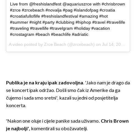
Live from @freshislandfest @aquariuszrce with #chrisbrown
#zrce #zrcebeach #novalja #pag #islandofpag #croatia
#croatiafulloflife #freshislandfestival #amazing #hot
#summer #night #party #clubbing #hiphop #travel #travellife
#traveling #travellife #travelgram #holiday #vacation
#crostagram #beach #beachlife #adriatic
A video posted by Zrce Beach (@zrcebeach) on
Jul 14, 2016 at 2:45pm PDT
Publika je na kraju ipak zadovoljna
. 'Jako nam je drago da
se koncert ipak održao. Došli smo čak iz Amerike da ga
čujemo i sada smo sretni', kazali su jedni od posjetitelja
koncerta.
'Nakon one oluje i cijele panike sada uživamo
. Chris Brown
je najbolji',
komentirali su obožavatelji.