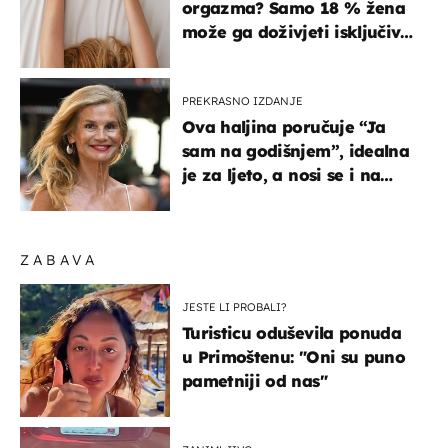
orgazma? Samo 18 % žena
može ga doživjeti isključivo
na ovaj način
PREKRASNO IZDANJE
Ova haljina poručuje “Ja
sam na godišnjem”, idealna
je za ljeto, a nosi se i na
zagrebačkoj špici
ZABAVA
JESTE LI PROBALI?
Turisticu oduševila ponuda
u Primoštenu: "Oni su puno
pametniji od nas"