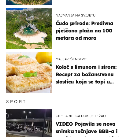
svijeta poznat po svojem
"bijelom zlatu"
NAJMANJA NA SVIJETU
Čudo prirode: Predivna
pješčana plaža na 100
metara od mora
MA, SAVRŠENSTVO!
Kolač s limunom i sirom:
Recept za božanstvenu
slasticu koja se topi u
ustima
SPORT
CIPELARILI GA DOK JE LEŽAO
VIDEO Pojavila se nova
snimka tučnjave BBB-a i