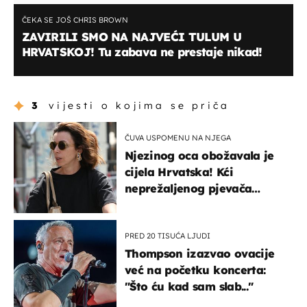
ČEKA SE JOŠ CHRIS BROWN
ZAVIRILI SMO NA NAJVEĆI TULUM U
HRVATSKOJ! Tu zabava ne prestaje nikad!
3
vijesti o kojima se priča
ČUVA USPOMENU NA NJEGA
Njezinog oca obožavala je
cijela Hrvatska! Kći
neprežaljenog pjevača
projurila špicom na dva
kotača
PRED 20 TISUĆA LJUDI
Thompson izazvao ovacije
već na početku koncerta:
"Što ću kad sam slab..."