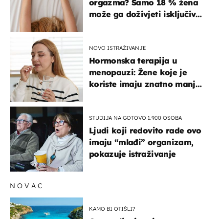
orgazma? Samo 18 % žena
može ga doživjeti isključivo
na ovaj način
NOVO ISTRAŽIVANJE
Hormonska terapija u
menopauzi: Žene koje je
koriste imaju znatno manji
rizik od ovoga
STUDIJA NA GOTOVO 1.900 OSOBA
Ljudi koji redovito rade ovo
imaju “mlađi” organizam,
pokazuje istraživanje
NOVAC
KAMO BI OTIŠLI?