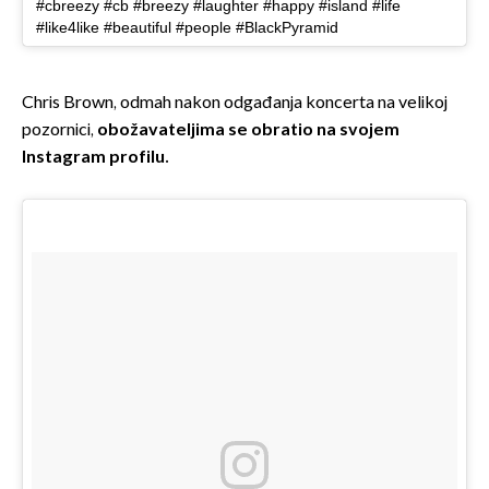
#cbreezy #cb #breezy #laughter #happy #island #life
#like4like #beautiful #people #BlackPyramid
Chris Brown, odmah nakon odgađanja koncerta na velikoj
pozornici,
obožavateljima se obratio na svojem
Instagram profilu.