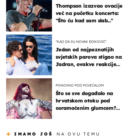
Thompson izazvao ovacije
već na početku koncerta:
"Što ću kad sam slab..."
"KAO DA SU NOVAK ĐOKOVIĆ"
Jedan od najpoznatijih
svjetskih parova stigao na
Jadran, ovakve reakcije
vjerojatno nisu očekivali
PONOVNO POD POVEĆALOM
Što se sve događalo na
hrvatskom otoku pod
osramoćenim glumcem?
Bizarni prizori i danas
izazivaju nevjericu
IMAMO JOŠ
NA OVU TEMU