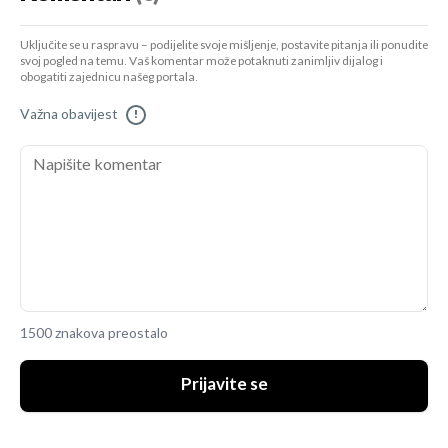
Uključite se u raspravu – podijelite svoje mišljenje, postavite pitanja ili ponudite
svoj pogled na temu. Vaš komentar može potaknuti zanimljiv dijalog i
obogatiti zajednicu našeg portala.
Važna obavijest
!
1500 znakova preostalo
Prijavite se