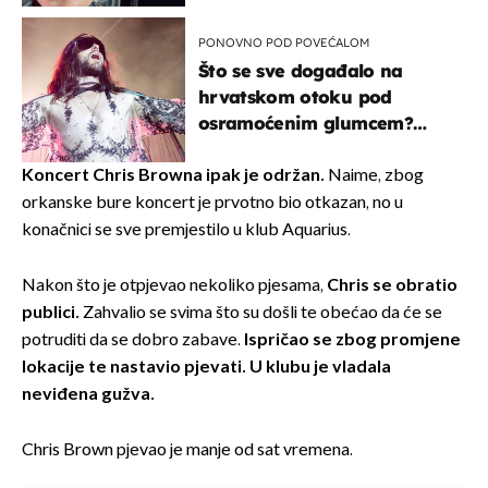
PONOVNO POD POVEĆALOM
Što se sve događalo na
hrvatskom otoku pod
osramoćenim glumcem?
Bizarni prizori i danas
izazivaju nevjericu
Koncert Chris Browna ipak je održan.
Naime, zbog
orkanske bure koncert je prvotno bio otkazan, no u
konačnici se sve premjestilo u klub Aquarius.
Nakon što je otpjevao nekoliko pjesama,
Chris se obratio
publici.
Zahvalio se svima što su došli te obećao da će se
potruditi da se dobro zabave.
Ispričao se zbog promjene
lokacije te nastavio pjevati. U klubu je vladala
neviđena gužva.
Chris Brown pjevao je manje od sat vremena.