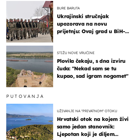
BURE BARUTA
Ukrajinski stručnjak
upozorava na novu
prijetnju: Ovaj grad u BiH-u
bi mogao biti žarište
STIŽU NOVE VRUĆINE
Plovila čekaju, s dna izviru
čuda: "Nekad sam se tu
kupao, sad igram nogomet"
PUTOVANJA
UŽIVANJE NA "PRIVATNOM" OTOKU
Hrvatski otok na kojem živi
samo jedan stanovnik:
Ljepotan koji je diljem