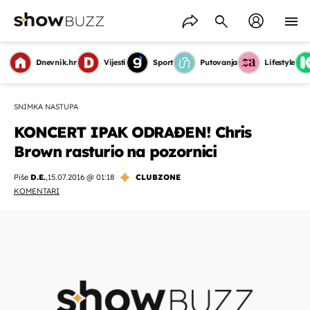
Dnevnik.hr
Vijesti
Sport
Putovanja
Lifestyle
SNIMKA NASTUPA
KONCERT IPAK ODRAĐEN! Chris
Brown rasturio na pozornici
Piše
D.E.
,
15.07.2016 @ 01:18
CLUBZONE
KOMENTARI
OMOGUĆI OBAVIJESTI