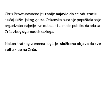
Chris Brown navodno je i
ranije najavio da će odustati
u
slučaju kiše i jakog vjetra. Orkanska bura nije popuštala pa je
organizator najprije sve otkazao i zamolio publiku da odu sa
Zrća zbog sigurnosnih razloga.
Nakon kratkog vremena stigla je i
službena objava da sve
seli u klub na Zrću.