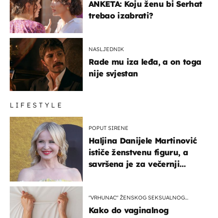
ANKETA: Koju ženu bi Serhat
trebao izabrati?
NASLJEDNIK
Rade mu iza leđa, a on toga
nije svjestan
LIFESTYLE
POPUT SIRENE
Haljina Danijele Martinović
ističe ženstvenu figuru, a
savršena je za večernji
izlazak na moru
"VRHUNAC" ŽENSKOG SEKSUALNOG
ISKUSTVA
Kako do vaginalnog