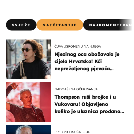
SVJEŽE
NAJČITANIJE
NAJKOMENTIRAN
ČUVA USPOMENU NA NJEGA
Njezinog oca obožavala je
cijela Hrvatska! Kći
neprežaljenog pjevača
projurila špicom na dva
kotača
NADMAŠENA OČEKIVANJA
Thompson ruši brojke i u
Vukovaru! Objavljeno
koliko je ulaznica prodano
u kratkom vremenu
PRED 20 TISUĆA LJUDI