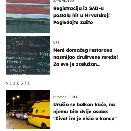
ZANIMLJIVO
Registracija iz SAD-a
postala hit u Hrvatskoj!
Pogledajte zašto
UPS!
Meni domaćeg restorana
nasmijao društvene mreže!
Za sve je zaslužan
urnebesan naziv jela
VIJESTI
DRAMA U RIJECI
Urušio se balkon kuće, na
njemu bile dvije osobe:
"Život im je visio o koncu"