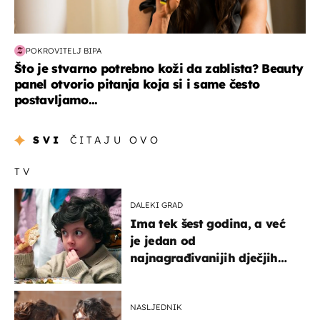
POKROVITELJ BIPA
Što je stvarno potrebno koži da zablista? Beauty
panel otvorio pitanja koja si i same često
postavljamo...
SVI
ČITAJU OVO
TV
DALEKI GRAD
Ima tek šest godina, a već
je jedan od
najnagrađivanijih dječjih
glumaca
NASLJEDNIK