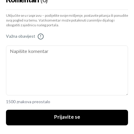
Uključite se u raspravu – podijelite svoje mišljenje, postavite pitanja ili ponudite
svoj pogled na temu. Vaš komentar može potaknuti zanimljiv dijalog i
obogatiti zajednicu našeg portala.
Važna obavijest
!
1500 znakova preostalo
Prijavite se