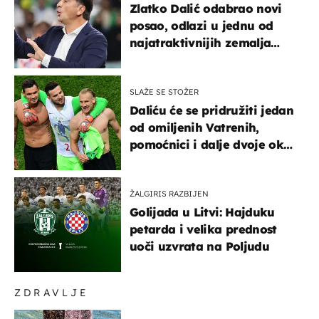
Zlatko Dalić odabrao novi
posao, odlazi u jednu od
najatraktivnijih zemalja
svijeta
SLAŽE SE STOŽER
Daliću će se pridružiti jedan
od omiljenih Vatrenih,
pomoćnici i dalje dvoje oko
ponude
ŽALGIRIS RAZBIJEN
Golijada u Litvi: Hajduku
petarda i velika prednost
uoči uzvrata na Poljudu
ZDRAVLJE