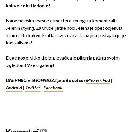
kakvo seksi izdanje!
Naravno osim izvrsne atmosfere, mnogi su komentirali i
Jelenin styling. Za vruće ljetne noći Jelena je opet odjenula
minicu. I to kakvu: kratka sivo ružičasta haljina pristajala joj je
kao salivena!
Duge noge, vitko tijelo: pjevačica je plijenila pažnju svojim
izgledom! Više u galeriji!
DNEVNIK.hr SHOWBUZZ pratite putem
iPhone/iPad
|
Android
|
Twitter
|
Facebook
Komentari
(0)