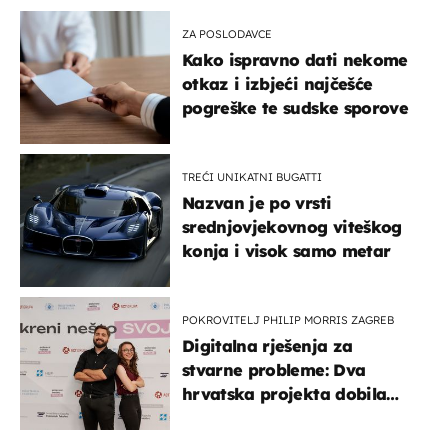
ZA POSLODAVCE
Kako ispravno dati nekome
otkaz i izbjeći najčešće
pogreške te sudske sporove
TREĆI UNIKATNI BUGATTI
Nazvan je po vrsti
srednjovjekovnog viteškog
konja i visok samo metar
POKROVITELJ PHILIP MORRIS ZAGREB
Digitalna rješenja za
stvarne probleme: Dva
hrvatska projekta dobila
potporu za razvoj