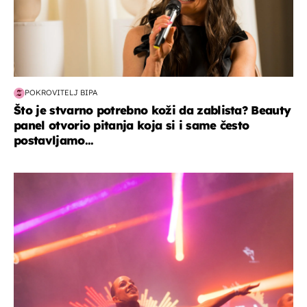
POKROVITELJ BIPA
Što je stvarno potrebno koži da zablista? Beauty
panel otvorio pitanja koja si i same često
postavljamo...
kultura & zabava