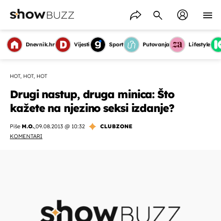
Dnevnik.hr
Vijesti
Sport
Putovanja
Lifestyle
HOT, HOT, HOT
Drugi nastup, druga minica: Što
kažete na njezino seksi izdanje?
Piše
M.O.
,
09.08.2013 @ 10:32
CLUBZONE
KOMENTARI
OMOGUĆI OBAVIJESTI