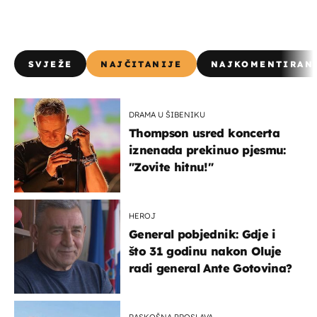
SVJEŽE
NAJČITANIJE
NAJKOMENTIRAN
DRAMA U ŠIBENIKU
Thompson usred koncerta
iznenada prekinuo pjesmu:
"Zovite hitnu!"
HEROJ
General pobjednik: Gdje i
što 31 godinu nakon Oluje
radi general Ante Gotovina?
RASKOŠNA PROSLAVA