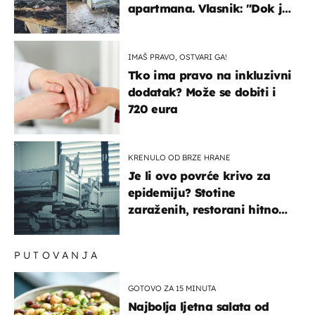
apartmana. Vlasnik: "Dok je
gorjelo, smijali su se, pili i
pokazivali mi srednji prst"
IMAŠ PRAVO, OSTVARI GA!
Tko ima pravo na inkluzivni
dodatak? Može se dobiti i
720 eura
KRENULO OD BRZE HRANE
Je li ovo povrće krivo za
epidemiju? Stotine
zaraženih, restorani hitno
povukli proizvod
PUTOVANJA
GOTOVO ZA 15 MINUTA
Najbolja ljetna salata od