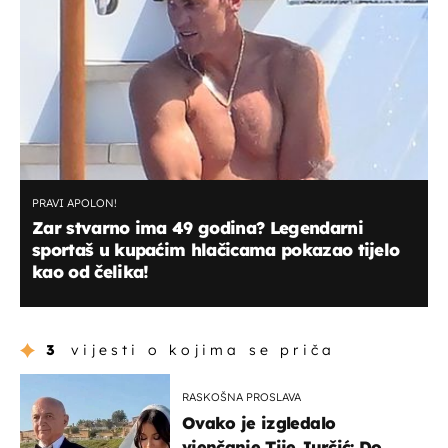
PRAVI APOLON!
Zar stvarno ima 49 godina? Legendarni
sportaš u kupaćim hlačicama pokazao tijelo
kao od čelika!
3
vijesti o kojima se priča
RASKOŠNA PROSLAVA
Ovako je izgledalo
vjenčanje Tije Jurčić: Do