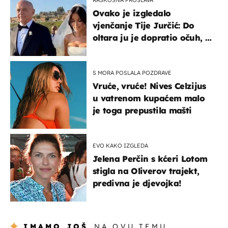
Ovako je izgledalo
vjenčanje Tije Jurčić: Do
oltara ju je dopratio očuh, a
slavilo se uz Olivera i Rozgu
S MORA POSLALA POZDRAVE
Vruće, vruće! Nives Celzijus
u vatrenom kupaćem malo
je toga prepustila mašti
EVO KAKO IZGLEDA
Jelena Perčin s kćeri Lotom
stigla na Oliverov trajekt,
predivna je djevojka!
IMAMO JOŠ
NA OVU TEMU