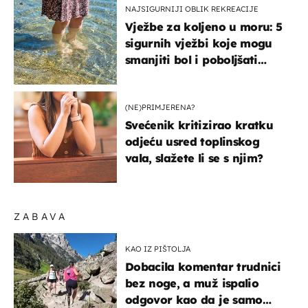
NAJSIGURNIJI OBLIK REKREACIJE
Vježbe za koljeno u moru: 5
sigurnih vježbi koje mogu
smanjiti bol i poboljšati
pokretljivost
(NE)PRIMJERENA?
Svećenik kritizirao kratku
odjeću usred toplinskog
vala, slažete li se s njim?
ZABAVA
KAO IZ PIŠTOLJA
Dobacila komentar trudnici
bez noge, a muž ispalio
odgovor kao da je samo