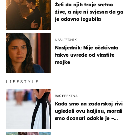
Želi da njih troje sretno
žive, a nije ni svjesna da ga
je odavno izgubila
NASLJEDNIK
Nasljednik: Nije očekivala
takve uvrede od vlastite
majke
LIFESTYLE
BAŠ EFEKTNA
Kada smo na zadarskoj rivi
ugledali ovu haljinu, morali
smo doznati odakle je –
košta samo 18 eura