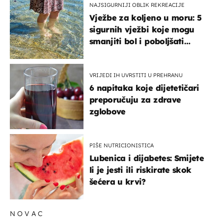
NAJSIGURNIJI OBLIK REKREACIJE
Vježbe za koljeno u moru: 5
sigurnih vježbi koje mogu
smanjiti bol i poboljšati
pokretljivost
VRIJEDI IH UVRSTITI U PREHRANU
6 napitaka koje dijetetičari
preporučuju za zdrave
zglobove
PIŠE NUTRICIONISTICA
Lubenica i dijabetes: Smijete
li je jesti ili riskirate skok
šećera u krvi?
NOVAC