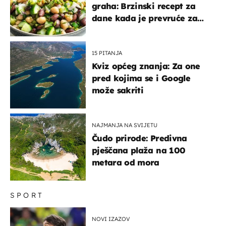
graha: Brzinski recept za
dane kada je prevruće za
kuhanje
15 PITANJA
Kviz općeg znanja: Za one
pred kojima se i Google
može sakriti
NAJMANJA NA SVIJETU
Čudo prirode: Predivna
pješčana plaža na 100
metara od mora
SPORT
NOVI IZAZOV