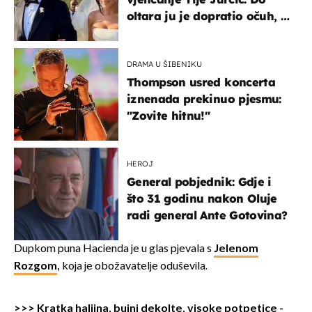
oltara ju je dopratio očuh, a
slavilo se uz Olivera i Rozgu
DRAMA U ŠIBENIKU
Thompson usred koncerta
iznenada prekinuo pjesmu:
"Zovite hitnu!"
HEROJ
General pobjednik: Gdje i
što 31 godinu nakon Oluje
radi general Ante Gotovina?
Dupkom puna Hacienda je u glas pjevala s
Jelenom
Rozgom
,
koja je obožavatelje oduševila.
>>> Kratka haljina, bujni dekolte, visoke potpetice -