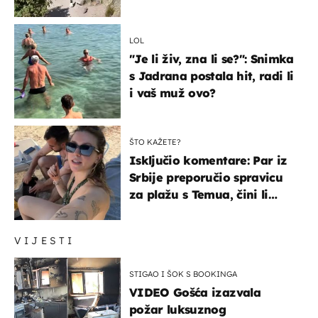
čekao…
LOL
"Je li živ, zna li se?": Snimka
s Jadrana postala hit, radi li
i vaš muž ovo?
ŠTO KAŽETE?
Isključio komentare: Par iz
Srbije preporučio spravicu
za plažu s Temua, čini li
vam se ovo sigurnim?
VIJESTI
STIGAO I ŠOK S BOOKINGA
VIDEO Gošća izazvala
požar luksuznog