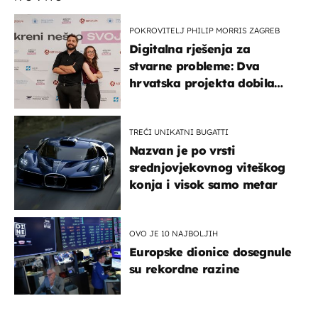
POKROVITELJ PHILIP MORRIS ZAGREB
Digitalna rješenja za
stvarne probleme: Dva
hrvatska projekta dobila
potporu za razvoj
TREĆI UNIKATNI BUGATTI
Nazvan je po vrsti
srednjovjekovnog viteškog
konja i visok samo metar
OVO JE 10 NAJBOLJIH
Europske dionice dosegnule
su rekordne razine