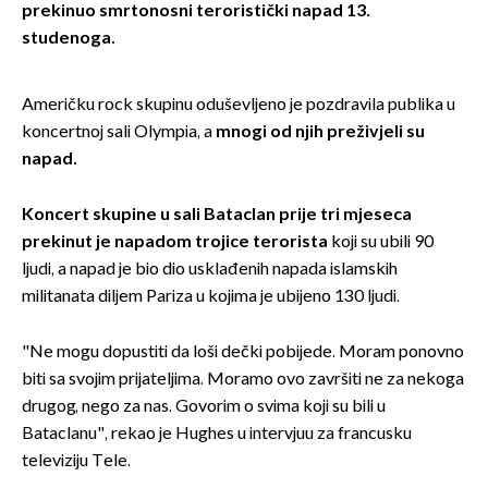
prekinuo smrtonosni teroristički napad 13.
studenoga.
Američku rock skupinu oduševljeno je pozdravila publika u
koncertnoj sali Olympia, a
mnogi od njih preživjeli su
napad.
Koncert skupine u sali Bataclan prije tri mjeseca
prekinut je napadom trojice terorista
koji su ubili 90
ljudi, a napad je bio dio usklađenih napada islamskih
militanata diljem Pariza u kojima je ubijeno 130 ljudi.
"Ne mogu dopustiti da loši dečki pobijede. Moram ponovno
biti sa svojim prijateljima. Moramo ovo završiti ne za nekoga
drugog, nego za nas. Govorim o svima koji su bili u
Bataclanu", rekao je Hughes u intervjuu za francusku
televiziju Tele.