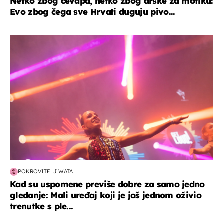
Netko zbog ćevapa, netko zbog drške za motiku:
Evo zbog čega sve Hrvati duguju pivo...
kultura & zabava
POKROVITELJ WATA
Kad su uspomene previše dobre za samo jedno
gledanje: Mali uređaj koji je još jednom oživio
trenutke s ple...