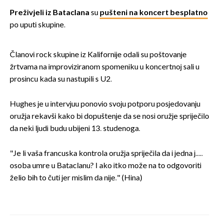
Preživjeli iz Bataclana
su
pušteni na koncert besplatno
po uputi skupine.
Članovi rock skupine iz Kalifornije odali su poštovanje
žrtvama na improviziranom spomeniku u koncertnoj sali u
prosincu kada su nastupili s U2.
Hughes je u intervjuu ponovio svoju potporu posjedovanju
oružja rekavši kako bi dopuštenje da se nosi oružje spriječilo
da neki ljudi budu ubijeni 13. studenoga.
"Je li vaša francuska kontrola oružja spriječila da i jedna j.....
osoba umre u Bataclanu? I ako itko može na to odgovoriti
želio bih to čuti jer mislim da nije." (Hina)