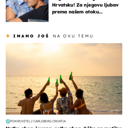
Hrvatsku! Za njegovu ljubav
prema našem otoku
zaslužan je jedan poznati
Hrvat
IMAMO JOŠ
NA OVU TEMU
zanimljivosti
POKROVITELJ CARLSBERG CROATIA