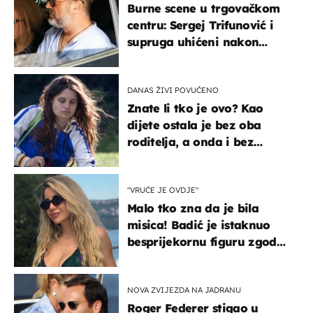
Burne scene u trgovačkom
centru: Sergej Trifunović i
supruga uhićeni nakon
svađe!
DANAS ŽIVI POVUČENO
Znate li tko je ovo? Kao
dijete ostala je bez oba
roditelja, a onda i bez
milijuna koje je trebala
naslijediti
"VRUĆE JE OVDJE"
Malo tko zna da je bila
misica! Badić je istaknuo
besprijekornu figuru zgodne
voditeljice
NOVA ZVIJEZDA NA JADRANU
Roger Federer stigao u