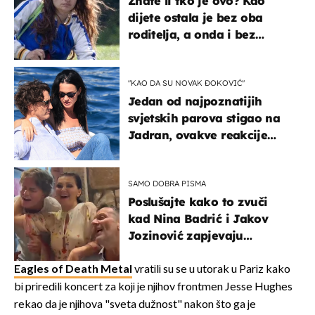
Znate li tko je ovo? Kao
dijete ostala je bez oba
roditelja, a onda i bez
milijuna koje je trebala
naslijediti
"KAO DA SU NOVAK ĐOKOVIĆ"
Jedan od najpoznatijih
svjetskih parova stigao na
Jadran, ovakve reakcije
vjerojatno nisu očekivali
SAMO DOBRA PISMA
Poslušajte kako to zvuči
kad Nina Badrić i Jakov
Jozinović zapjevaju
Oliverov hit!
Eagles of Death Metal
vratili su se u utorak u Pariz kako
bi priredili koncert za koji je njihov frontmen Jesse Hughes
rekao da je njihova "sveta dužnost" nakon što ga je