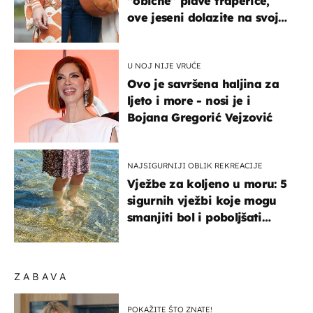
“obične” plave traperice,
ove jeseni dolazite na svoje
- izdvajamo 15 hit modela
U NOJ NIJE VRUĆE
Ovo je savršena haljina za
ljeto i more - nosi je i
Bojana Gregorić Vejzović
NAJSIGURNIJI OBLIK REKREACIJE
Vježbe za koljeno u moru: 5
sigurnih vježbi koje mogu
smanjiti bol i poboljšati
pokretljivost
ZABAVA
POKAŽITE ŠTO ZNATE!