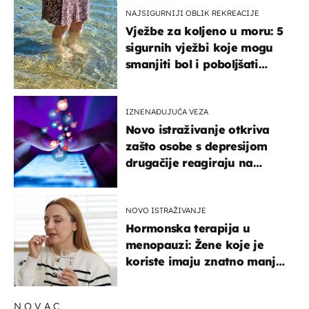
NAJSIGURNIJI OBLIK REKREACIJE
Vježbe za koljeno u moru: 5
sigurnih vježbi koje mogu
smanjiti bol i poboljšati
pokretljivost
IZNENAĐUJUĆA VEZA
Novo istraživanje otkriva
zašto osobe s depresijom
drugačije reagiraju na
lajkove
NOVO ISTRAŽIVANJE
Hormonska terapija u
menopauzi: Žene koje je
koriste imaju znatno manji
rizik od ovoga
NOVAC