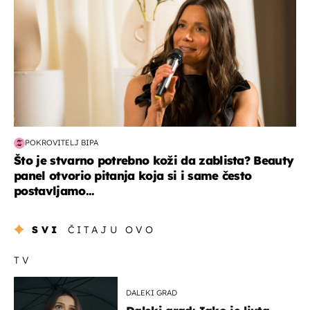
POKROVITELJ BIPA
Što je stvarno potrebno koži da zablista? Beauty
panel otvorio pitanja koja si i same često
postavljamo...
SVI
ČITAJU OVO
TV
DALEKI GRAD