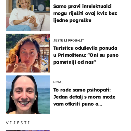
Samo pravi intelektualci
mogu riješiti ovaj kviz bez
ijedne pogreške
JESTE LI PROBALI?
Turisticu oduševila ponuda
u Primoštenu: "Oni su puno
pametniji od nas"
HMM…
To rade samo psihopati:
Jedan detalj s mora može
vam otkriti puno o
prijateljima
VIJESTI