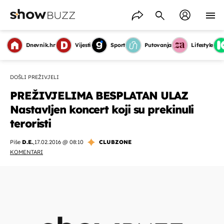
Dnevnik.hr
Vijesti
Sport
Putovanja
Lifestyle
DOŠLI PREŽIVJELI
PREŽIVJELIMA BESPLATAN ULAZ
Nastavljen koncert koji su prekinuli
teroristi
Piše
D.E.
,
17.02.2016 @ 08:10
CLUBZONE
KOMENTARI
OMOGUĆI OBAVIJESTI