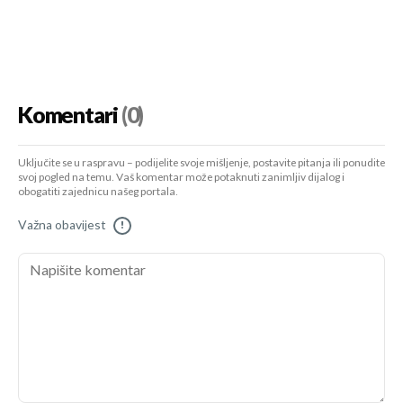
Komentari
(0)
Uključite se u raspravu – podijelite svoje mišljenje, postavite pitanja ili ponudite
svoj pogled na temu. Vaš komentar može potaknuti zanimljiv dijalog i
obogatiti zajednicu našeg portala.
Važna obavijest
!