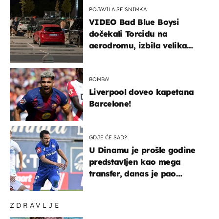
POJAVILA SE SNIMKA
VIDEO Bad Blue Boysi
dočekali Torcidu na
aerodromu, izbila velika
masovna tučnjava
BOMBA!
Liverpool doveo kapetana
Barcelone!
GDJE ĆE SAD?
U Dinamu je prošle godine
predstavljen kao mega
transfer, danas je pao
najniže u karijeri
ZDRAVLJE