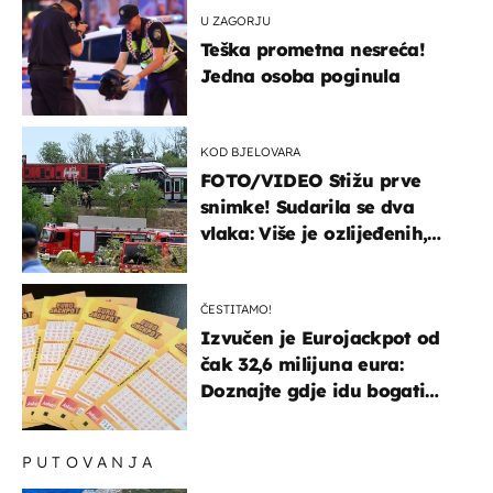
U ZAGORJU
Teška prometna nesreća!
Jedna osoba poginula
KOD BJELOVARA
FOTO/VIDEO Stižu prve
snimke! Sudarila se dva
vlaka: Više je ozlijeđenih,
hitne službe na terenu
ČESTITAMO!
Izvučen je Eurojackpot od
čak 32,6 milijuna eura:
Doznajte gdje idu bogati
dobitci u Hrvatskoj
PUTOVANJA