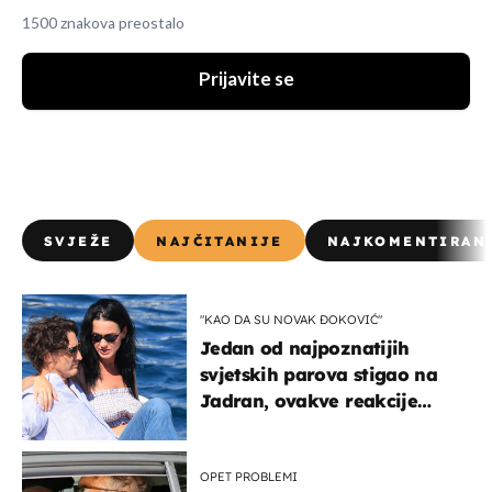
1500 znakova preostalo
Prijavite se
SVJEŽE
NAJČITANIJE
NAJKOMENTIRAN
"KAO DA SU NOVAK ĐOKOVIĆ"
Jedan od najpoznatijih
svjetskih parova stigao na
Jadran, ovakve reakcije
vjerojatno nisu očekivali
OPET PROBLEMI