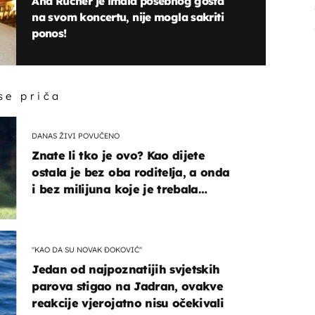
Ana Rucner je imala posebnog gosta
na svom koncertu, nije mogla sakriti
ponos!
 se priča
DANAS ŽIVI POVUČENO
Znate li tko je ovo? Kao dijete
ostala je bez oba roditelja, a onda
i bez milijuna koje je trebala
naslijediti
"KAO DA SU NOVAK ĐOKOVIĆ"
Jedan od najpoznatijih svjetskih
parova stigao na Jadran, ovakve
reakcije vjerojatno nisu očekivali