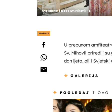
Ana Rucner i klapa Sv. Mihovil - 1
PODIJELI
U prepunom amfiteatru
Sv. Mihovil priredili su
dan ljeta, ali i Svjetski
GALERIJA
POGLEDAJ
I OVO