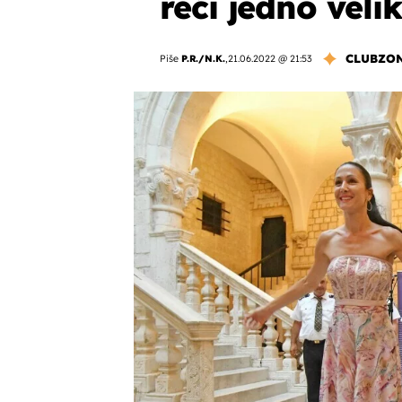
reći jedno veli
CLUBZO
Piše
P.R./N.K.
,
21.06.2022 @ 21:53