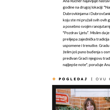
Ana Rucner najavljuje nastav
godine na drugoj lokaciji: "
Dubrovkinjama i Dubrovčanim
koju ste mi pružali svih ovih
a posebno svojim ranojutarn
"Pozdrav Ljetu“. Mislim da je 
prelijepa zajednička tradicij
uspomene i trenutke. Gradu 
želim još puno buđenja s osm
predivan Grad i njegovu tradic
najljepše note", poručuje Ana
POGLEDAJ
I OVU