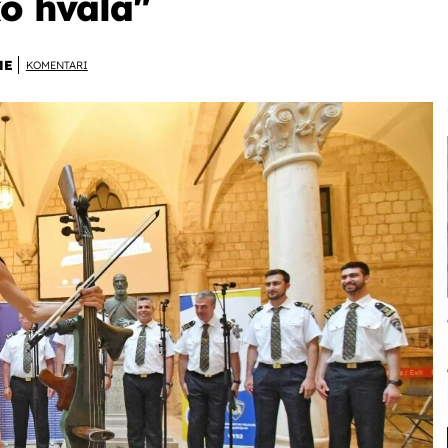
ko hvala"
NE
KOMENTARI