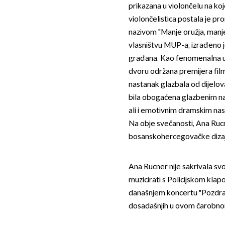
prikazana u violončelu na ko
violončelistica postala je 
nazivom "Manje oružja, manje 
vlasništvu MUP-a, izrađeno 
građana. Kao fenomenalna u
dvoru održana premijera film
nastanak glazbala od dijelo
bila obogaćena glazbenim nas
ali i emotivnim dramskim n
Na obje svečanosti, Ana Rucn
bosanskohercegovačke dizaj
Ana Rucner nije sakrivala sv
muzicirati s Policijskom klap
današnjem koncertu "Pozdrav 
dosadašnjih u ovom čarobno