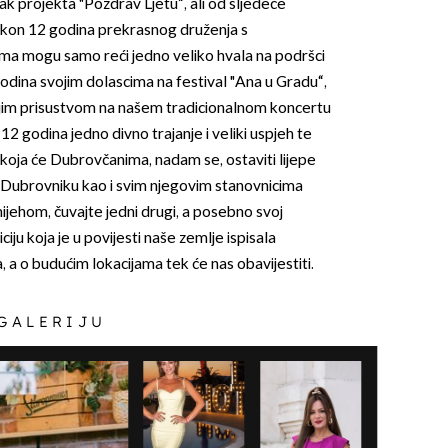
ak projekta "Pozdrav Ljetu“, ali od sljedeće
Nakon 12 godina prekrasnog druženja s
a mogu samo reći jedno veliko hvala na podršci
 godina svojim dolascima na festival "Ana u Gradu“,
jim prisustvom na našem tradicionalnom koncertu
12 godina jedno divno trajanje i veliki uspjeh te
a koja će Dubrovčanima, nadam se, ostaviti lijepe
Dubrovniku kao i svim njegovim stanovnicima
ijehom, čuvajte jedni drugi, a posebno svoj
iju koja je u povijesti naše zemlje ispisala
, a o budućim lokacijama tek će nas obavijestiti.
 GALERIJU