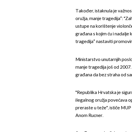
Također, istaknula je važno
oružja, manje tragedija“: "
ustupe na korištenje violon
građana s kojim ću i nadalj
tragedija“ nastaviti promovir
Ministarstvo unutarnjih posl
manje tragedija još od 2007. g
građana da bez straha od sank
"Republika Hrvatska je sigur
ilegalnog oružja povećava op
preraste u teže", ističe MUP
Anom Rucner.