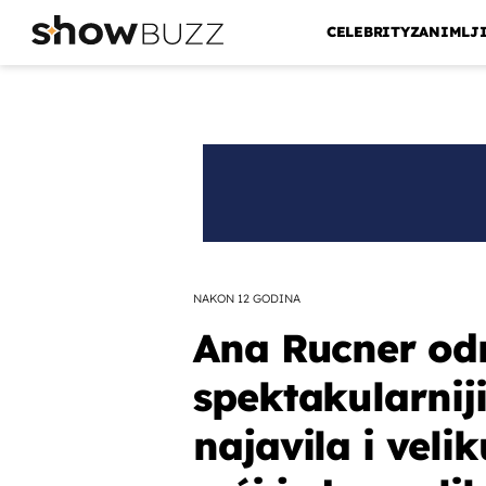
CELEBRITY
ZANIMLJ
NAKON 12 GODINA
Ana Rucner od
spektakularniji
najavila i vel