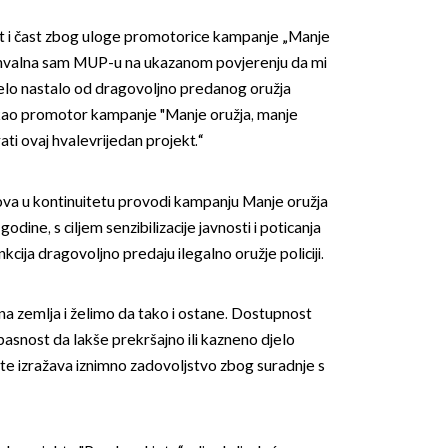
st i čast zbog uloge promotorice kampanje „Manje
Zahvalna sam MUP-u na ukazanom povjerenju da mi
čelo nastalo od dragovoljno predanog oružja
e kao promotor kampanje "Manje oružja, manje
ati ovaj hvalevrijedan projekt.“
ova u kontinuitetu provodi kampanju Manje oružja
odine, s ciljem senzibilizacije javnosti i poticanja
cija dragovoljno predaju ilegalno oružje policiji.
na zemlja i želimo da tako i ostane. Dostupnost
asnost da lakše prekršajno ili kazneno djelo
 te izražava iznimno zadovoljstvo zbog suradnje s