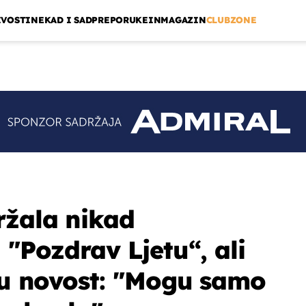
IVOSTI
NEKAD I SAD
PREPORUKE
INMAGAZIN
CLUBZONE
ržala nikad
 "Pozdrav Ljetu“, ali
iku novost: "Mogu samo