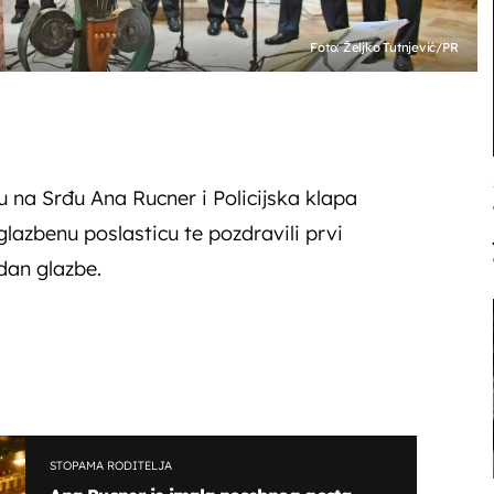
Foto: Željko Tutnjević/PR
 na Srđu Ana Rucner i Policijska klapa
 glazbenu poslasticu te pozdravili prvi
 dan glazbe.
STOPAMA RODITELJA