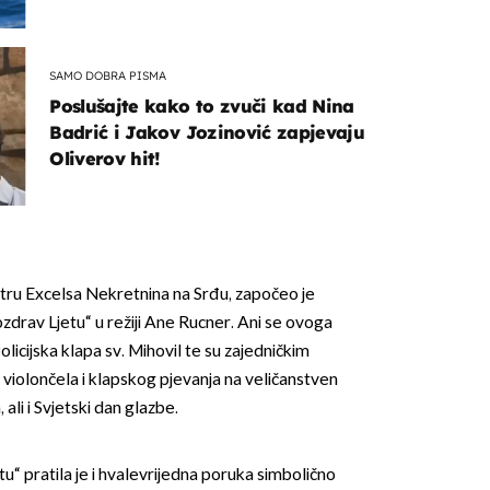
SAMO DOBRA PISMA
Poslušajte kako to zvuči kad Nina
Badrić i Jakov Jozinović zapjevaju
Oliverov hit!
tru Excelsa Nekretnina na Srđu, započeo je
Pozdrav Ljetu“ u režiji Ane Rucner. Ani se ovoga
olicijska klapa sv. Mihovil te su zajedničkim
iolončela i klapskog pjevanja na veličanstven
, ali i Svjetski dan glazbe.
u“ pratila je i hvalevrijedna poruka simbolično