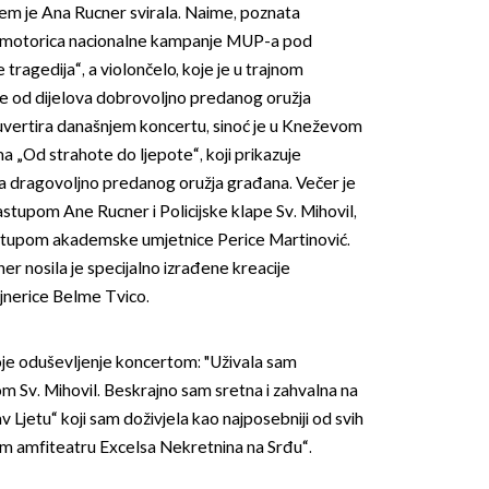
jem je Ana Rucner svirala. Naime, poznata
promotorica nacionalne kampanje MUP-a pod
tragedija“, a violončelo, koje je u trajnom
je od dijelova dobrovoljno predanog oružja
vertira današnjem koncertu, sinoć je u Kneževom
a „Od strahote do ljepote“, koji prikazuje
va dragovoljno predanog oružja građana. Večer je
OMOGUĆI OBAVIJESTI
tupom Ane Rucner i Policijske klape Sv. Mihovil,
astupom akademske umjetnice Perice Martinović.
er nosila je specijalno izrađene kreacije
nerice Belme Tvico.
oje oduševljenje koncertom: "Uživala sam
om Sv. Mihovil. Beskrajno sam sretna i zahvalna na
Ljetu“ koji sam doživjela kao najposebniji od svih
m amfiteatru Excelsa Nekretnina na Srđu“.