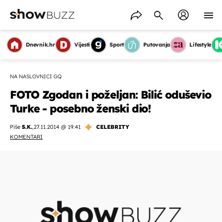
Dnevnik.hr
Vijesti
Sport
Putovanja
Lifestyle
NA NASLOVNICI GQ
FOTO Zgodan i poželjan: Bilić oduševio
Turke - posebno ženski dio!
Piše
S.K.
,
27.11.2014 @ 19:41
CELEBRITY
KOMENTARI
OMOGUĆI OBAVIJESTI