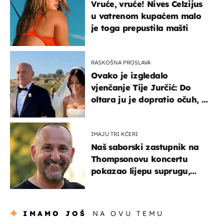
Vruće, vruće! Nives Celzijus
u vatrenom kupaćem malo
je toga prepustila mašti
RASKOŠNA PROSLAVA
Ovako je izgledalo
vjenčanje Tije Jurčić: Do
oltara ju je dopratio očuh, a
slavilo se uz Olivera i Rozgu
IMAJU TRI KĆERI
Naš saborski zastupnik na
Thompsonovu koncertu
pokazao lijepu suprugu,
koja godinama izbjegava
javnost
IMAMO JOŠ
NA OVU TEMU