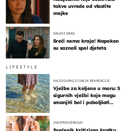
takve uvrede od vlastite
majke
DALEKI GRAD
Sreći nema kraja! Napokon
su saznali spol djeteta
LIFESTYLE
NAJSIGURNIJI OBLIK REKREACIJE
Vježbe za koljeno u moru: 5
sigurnih vježbi koje mogu
smanjiti bol i poboljšati
pokretljivost
(NE)PRIMJERENA?
Svećenik kritizirao kratku