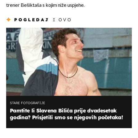
trener Bešiktaša s kojim niže uspjehe.
POGLEDAJ
I OVO
STARE FOTOGRAFIJE
Pamtite li Slavena Bilića prije dvadesetak
godina? Prisjetili smo se njegovih početaka!