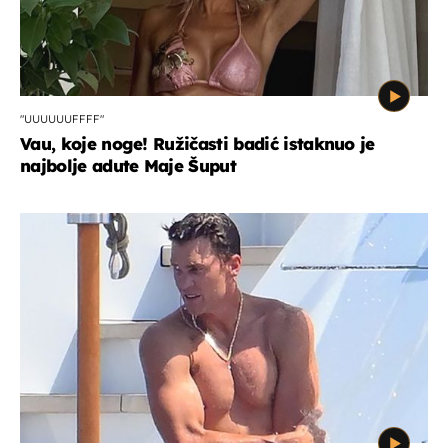
"UUUUUUFFFF"
Vau, koje noge! Ružičasti badić istaknuo je
najbolje adute Maje Šuput