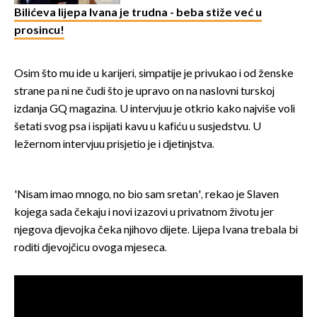
Bilićeva lijepa Ivana je trudna - beba stiže već u
prosincu!
Osim što mu ide u karijeri, simpatije je privukao i od ženske
strane pa ni ne čudi što je upravo on na naslovni turskoj
izdanja GQ magazina. U intervjuu je otkrio kako najviše voli
šetati svog psa i ispijati kavu u kafiću u susjedstvu. U
ležernom intervjuu prisjetio je i djetinjstva.
'Nisam imao mnogo, no bio sam sretan', rekao je Slaven
kojega sada čekaju i novi izazovi u privatnom životu jer
njegova djevojka čeka njihovo dijete. Lijepa Ivana trebala bi
roditi djevojčicu ovoga mjeseca.