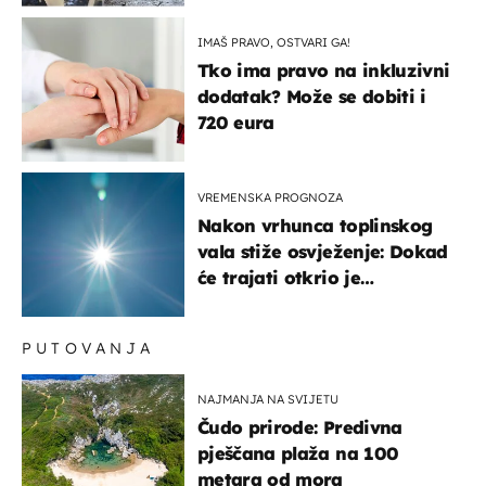
pokazivali mi srednji prst"
IMAŠ PRAVO, OSTVARI GA!
Tko ima pravo na inkluzivni
dodatak? Može se dobiti i
720 eura
VREMENSKA PROGNOZA
Nakon vrhunca toplinskog
vala stiže osvježenje: Dokad
će trajati otkrio je
meteorolog
PUTOVANJA
NAJMANJA NA SVIJETU
Čudo prirode: Predivna
pješčana plaža na 100
metara od mora