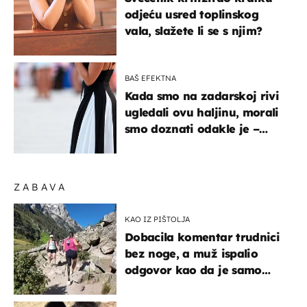
odjeću usred toplinskog
vala, slažete li se s njim?
BAŠ EFEKTNA
Kada smo na zadarskoj rivi
ugledali ovu haljinu, morali
smo doznati odakle je –
košta samo 18 eura
ZABAVA
KAO IZ PIŠTOLJA
Dobacila komentar trudnici
bez noge, a muž ispalio
odgovor kao da je samo
čekao…