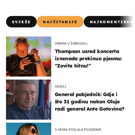
SVJEŽE
NAJČITANIJE
NAJKOMENTIRAN
DRAMA U ŠIBENIKU
Thompson usred koncerta
iznenada prekinuo pjesmu:
"Zovite hitnu!"
HEROJ
General pobjednik: Gdje i
što 31 godinu nakon Oluje
radi general Ante Gotovina?
S MORA POSLALA POZDRAVE