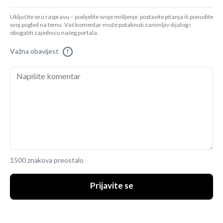
Uključite se u raspravu – podijelite svoje mišljenje, postavite pitanja ili ponudite
svoj pogled na temu. Vaš komentar može potaknuti zanimljiv dijalog i
obogatiti zajednicu našeg portala.
Važna obavijest
!
1500 znakova preostalo
Prijavite se