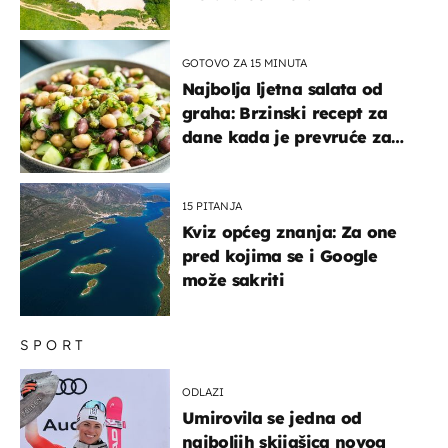
GOTOVO ZA 15 MINUTA
Najbolja ljetna salata od
graha: Brzinski recept za
dane kada je prevruće za
kuhanje
15 PITANJA
Kviz općeg znanja: Za one
pred kojima se i Google
može sakriti
SPORT
ODLAZI
Umirovila se jedna od
najboljih skijašica novog