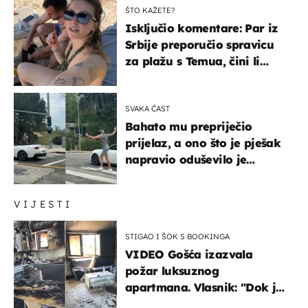
ŠTO KAŽETE?
Isključio komentare: Par iz
Srbije preporučio spravicu
za plažu s Temua, čini li
vam se ovo sigurnim?
SVAKA ČAST
Bahato mu prepriječio
prijelaz, a ono što je pješak
napravio oduševilo je
društvene mreže
VIJESTI
STIGAO I ŠOK S BOOKINGA
VIDEO Gošća izazvala
požar luksuznog
apartmana. Vlasnik: "Dok je
gorjelo, smijali su se, pili i