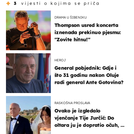
3
vijesti o kojima se priča
DRAMA U ŠIBENIKU
Thompson usred koncerta
iznenada prekinuo pjesmu:
"Zovite hitnu!"
HEROJ
General pobjednik: Gdje i
što 31 godinu nakon Oluje
radi general Ante Gotovina?
RASKOŠNA PROSLAVA
Ovako je izgledalo
vjenčanje Tije Jurčić: Do
oltara ju je dopratio očuh, a
slavilo se uz Olivera i Rozgu