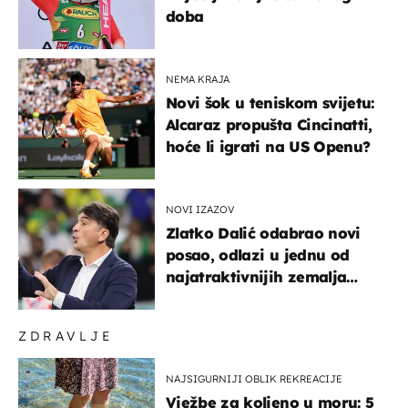
doba
NEMA KRAJA
Novi šok u teniskom svijetu:
Alcaraz propušta Cincinatti,
hoće li igrati na US Openu?
NOVI IZAZOV
Zlatko Dalić odabrao novi
posao, odlazi u jednu od
najatraktivnijih zemalja
svijeta
ZDRAVLJE
NAJSIGURNIJI OBLIK REKREACIJE
Vježbe za koljeno u moru: 5