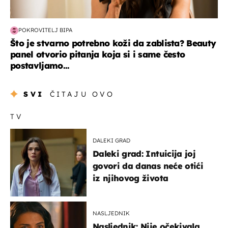
POKROVITELJ BIPA
Što je stvarno potrebno koži da zablista? Beauty
panel otvorio pitanja koja si i same često
postavljamo...
SVI
ČITAJU OVO
TV
DALEKI GRAD
Daleki grad: Intuicija joj
govori da danas neće otići
iz njihovog života
NASLJEDNIK
Nasljednik: Nije očekivala