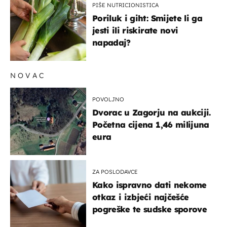
PIŠE NUTRICIONISTICA
Poriluk i giht: Smijete li ga
jesti ili riskirate novi
napadaj?
NOVAC
POVOLJNO
Dvorac u Zagorju na aukciji.
Početna cijena 1,46 milijuna
eura
ZA POSLODAVCE
Kako ispravno dati nekome
otkaz i izbjeći najčešće
pogreške te sudske sporove