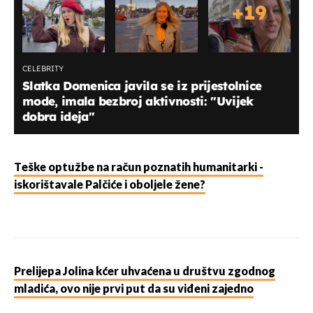
+
19
CELEBRITY
Slatka Domenica javila se iz prijestolnice
mode, imala bezbroj aktivnosti: "Uvijek
dobra ideja"
Teške optužbe na račun poznatih humanitarki -
iskorištavale Palčiće i oboljele žene?
Prelijepa Jolina kćer uhvaćena u društvu zgodnog
mladića, ovo nije prvi put da su viđeni zajedno