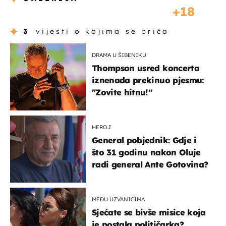
18
3
vijesti o kojima se priča
DRAMA U ŠIBENIKU
Thompson usred koncerta
iznenada prekinuo pjesmu:
"Zovite hitnu!"
HEROJ
General pobjednik: Gdje i
što 31 godinu nakon Oluje
radi general Ante Gotovina?
MEĐU UZVANICIMA
Sjećate se bivše misice koja
je postala političarka?