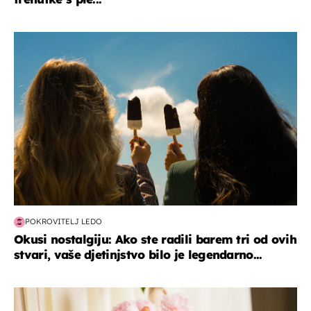
zdravlje & prehrana
POKROVITELJ LEDO
Okusi nostalgiju: Ako ste radili barem tri od ovih
stvari, vaše djetinjstvo bilo je legendarno...
moda & ljepota