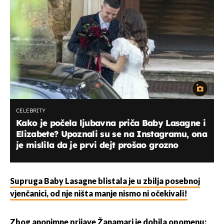
CELEBRITY
Kako je počela ljubavna priča Baby Lasagne i
Elizabete? Upoznali su se na Instagramu, ona
je mislila da je prvi dejt prošao grozno
Supruga Baby Lasagne blistala je u zbilja posebnoj
vjenčanici, od nje ništa manje nismo ni očekivali!
Zbog anonimne prijave Žanamari je dobila opomenu: