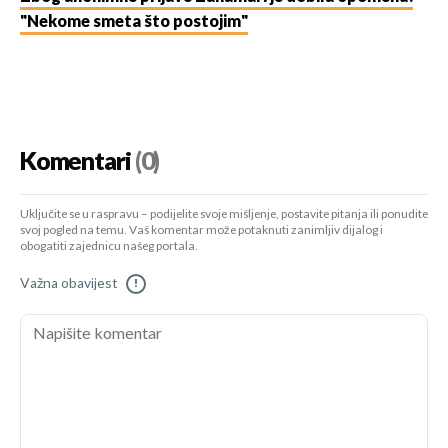
"Nekome smeta što postojim"
Komentari
(0)
Uključite se u raspravu – podijelite svoje mišljenje, postavite pitanja ili ponudite
svoj pogled na temu. Vaš komentar može potaknuti zanimljiv dijalog i
obogatiti zajednicu našeg portala.
Važna obavijest
!