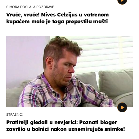
S MORA POSLALA POZDRAVE
Vruće, vruće! Nives Celzijus u vatrenom
kupaćem malo je toga prepustila mašti
STRAŠNO!
Pratitelji gledali u nevjerici: Poznati bloger
završio u bolnici nakon uznemirujuće snimke!