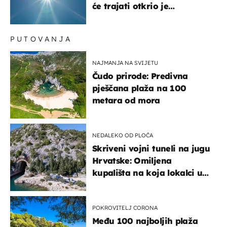
će trajati otkrio je
meteorolog
PUTOVANJA
NAJMANJA NA SVIJETU
Čudo prirode: Predivna
pješčana plaža na 100
metara od mora
NEDALEKO OD PLOČA
Skriveni vojni tuneli na jugu
Hrvatske: Omiljena
kupališta na koja lokalci u
miru dolaze roniti i skakati
u more
POKROVITELJ CORONA
Među 100 najboljih plaža