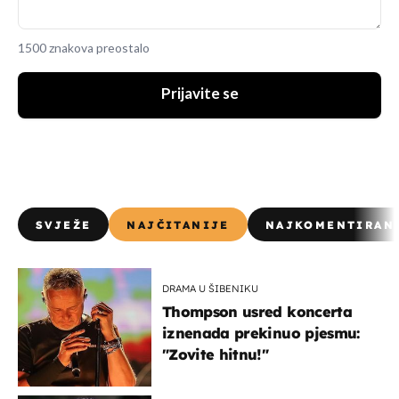
1500 znakova preostalo
Prijavite se
SVJEŽE
NAJČITANIJE
NAJKOMENTIRAN
DRAMA U ŠIBENIKU
Thompson usred koncerta
iznenada prekinuo pjesmu:
"Zovite hitnu!"