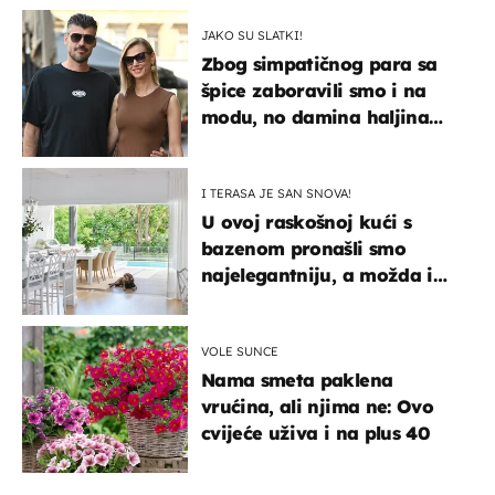
JAKO SU SLATKI!
Zbog simpatičnog para sa
špice zaboravili smo i na
modu, no damina haljina
itekako nas se dojmila
I TERASA JE SAN SNOVA!
U ovoj raskošnoj kući s
bazenom pronašli smo
najelegantniju, a možda i
najljepšu bijelu kuhinju
VOLE SUNCE
Nama smeta paklena
vrućina, ali njima ne: Ovo
cvijeće uživa i na plus 40