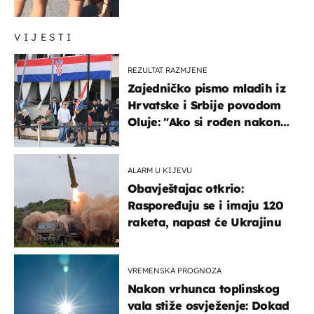
regiju
VIJESTI
REZULTAT RAZMJENE
Zajedničko pismo mladih iz
Hrvatske i Srbije povodom
Oluje: "Ako si rođen nakon
'95..."
ALARM U KIJEVU
Obavještajac otkrio:
Raspoređuju se i imaju 120
raketa, napast će Ukrajinu
VREMENSKA PROGNOZA
Nakon vrhunca toplinskog
vala stiže osvježenje: Dokad