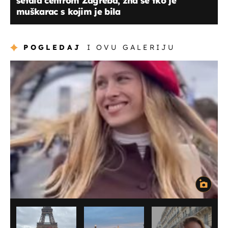
šetala centrom Zagreba, zna se tko je
muškarac s kojim je bila
POGLEDAJ
I OVU GALERIJU