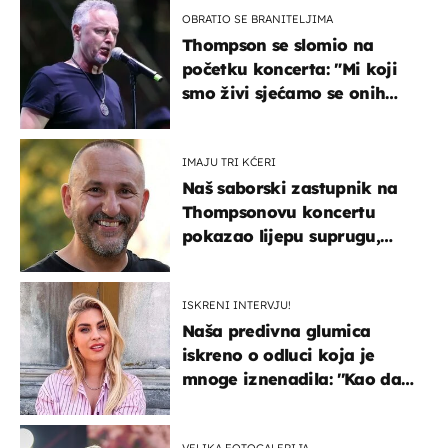
OBRATIO SE BRANITELJIMA
Thompson se slomio na
početku koncerta: "Mi koji
smo živi sjećamo se onih
koji nisu..."
IMAJU TRI KĆERI
Naš saborski zastupnik na
Thompsonovu koncertu
pokazao lijepu suprugu,
koja godinama izbjegava
javnost
ISKRENI INTERVJU!
Naša predivna glumica
iskreno o odluci koja je
mnoge iznenadila: ''Kao da
mi je veliki teret pao s leđa''
VELIKA FOTOGALERIJA