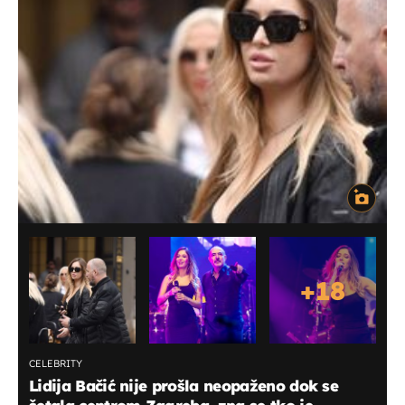
+
18
CELEBRITY
Lidija Bačić nije prošla neopaženo dok se