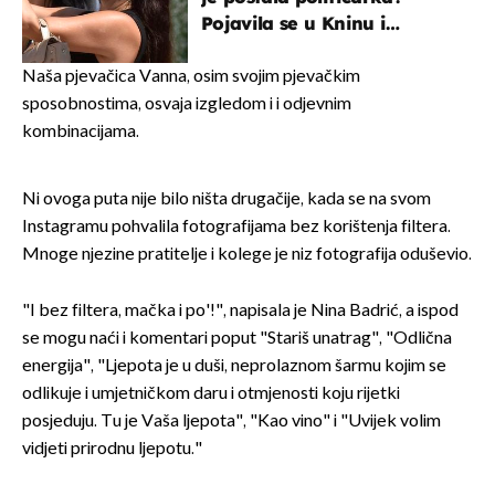
Pojavila se u Kninu i
privukla pažnju
Naša pjevačica Vanna, osim svojim pjevačkim
sposobnostima, osvaja izgledom i i odjevnim
kombinacijama.
Ni ovoga puta nije bilo ništa drugačije, kada se na svom
Instagramu pohvalila fotografijama bez korištenja filtera.
Mnoge njezine pratitelje i kolege je niz fotografija oduševio.
"I bez filtera, mačka i po'!", napisala je Nina Badrić, a ispod
se mogu naći i komentari poput "Stariš unatrag", "Odlična
energija", "Ljepota je u duši, neprolaznom šarmu kojim se
odlikuje i umjetničkom daru i otmjenosti koju rijetki
posjeduju. Tu je Vaša ljepota", "Kao vino" i "Uvijek volim
vidjeti prirodnu ljepotu."