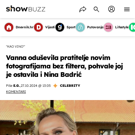
Dnevnik.hr
Vijesti
Sport
Putovanja
Lifestyle
"KAO VINO'"
Vanna oduševila pratitelje novim
fotografijama bez filtera, pohvale joj
je ostavila i Nina Badrić
Piše
E.G.
,
27.10.2024 @ 13:05
CELEBRITY
KOMENTARI
OMOGUĆI OBAVIJESTI