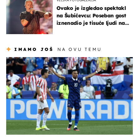
Ovako je izgledao spektakl
na Šubićevcu: Poseban gost
iznenadio je tisuće ljudi na
Thompsonovu koncertu
IMAMO JOŠ
NA OVU TEMU
svjetsko prvenstvo 2026