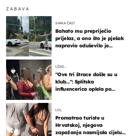
ZABAVA
SVAKA ČAST
Bahato mu prepriječio
prijelaz, a ono što je pješak
napravio oduševilo je
društvene mreže
UŽAS…
"Ove tri štrace došle su u
klub…": Splitska
influencerica oplela po
ženama zbog užasnog
ponašanja
LOL
Promatrao turiste u
Hrvatskoj, njegova
zapažanja nasmijala cijelu