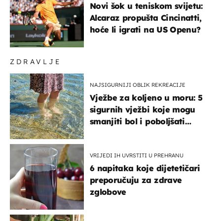
Novi šok u teniskom svijetu:
Alcaraz propušta Cincinatti,
hoće li igrati na US Openu?
ZDRAVLJE
NAJSIGURNIJI OBLIK REKREACIJE
Vježbe za koljeno u moru: 5
sigurnih vježbi koje mogu
smanjiti bol i poboljšati
pokretljivost
VRIJEDI IH UVRSTITI U PREHRANU
6 napitaka koje dijetetičari
preporučuju za zdrave
zglobove