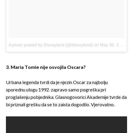
A photo posted by Disneyland (@disneyland)
on
May 30, 2015 at 4:34pm PDT
3. Maria Tomie nije osvojila Oscara?
Urbana legenda tvrdi da je njezin Oscar za najbolju
sporednu ulogu 1992. zapravo samo pogreška pri
proglašenju pobjednika. Glasnogovorici Akademije tvrde da
bi priznali grešku da se to zaista dogodilo. Vjerovatno.