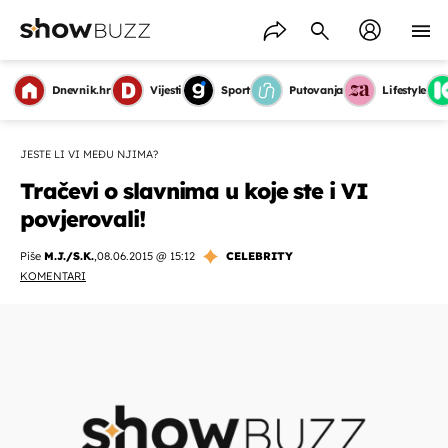
Dnevnik.hr
Vijesti
Sport
Putovanja
Lifestyle
JESTE LI VI MEĐU NJIMA?
Tračevi o slavnima u koje ste i VI
povjerovali!
Piše
M.J./S.K.
,
08.06.2015 @ 15:12
CELEBRITY
KOMENTARI
OMOGUĆI OBAVIJESTI