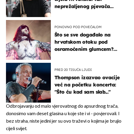
neprežaljenog pjevača
projurila špicom na dva
kotača
PONOVNO POD POVEĆALOM
Što se sve događalo na
hrvatskom otoku pod
osramoćenim glumcem?
Bizarni prizori i danas
izazivaju nevjericu
PRED 20 TISUĆA LJUDI
Thompson izazvao ovacije
već na početku koncerta:
"Što ću kad sam slab..."
Odbrojavanju od malo vjerovatnog do apsurdnog trača,
donosimo vam deset glasina u koje ste i vi - povjerovali. I
bez straha, niste jedini jer su ovo traževi o kojima je brujio
cijeli svijet.