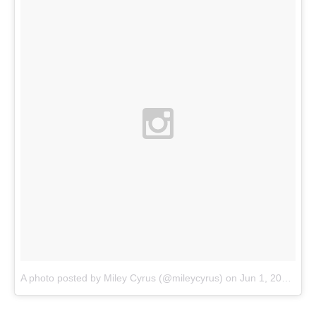
A photo posted by Miley Cyrus (@mileycyrus)
on
Jun 1, 2015 at 12:02am PDT