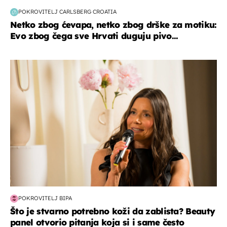
POKROVITELJ CARLSBERG CROATIA
Netko zbog ćevapa, netko zbog drške za motiku:
Evo zbog čega sve Hrvati duguju pivo...
moda & ljepota
POKROVITELJ BIPA
Što je stvarno potrebno koži da zablista? Beauty
panel otvorio pitanja koja si i same često