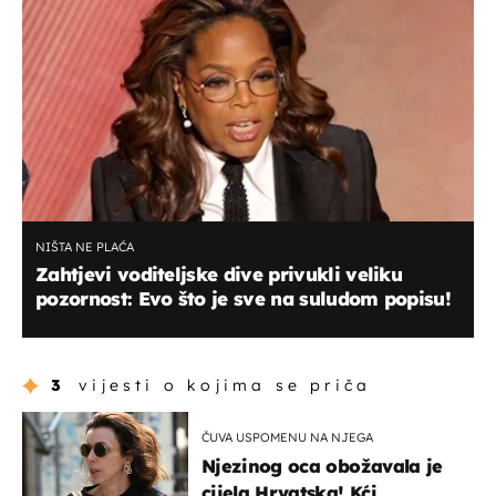
NIŠTA NE PLAĆA
Zahtjevi voditeljske dive privukli veliku
pozornost: Evo što je sve na suludom popisu!
3
vijesti o kojima se priča
ČUVA USPOMENU NA NJEGA
Njezinog oca obožavala je
cijela Hrvatska! Kći