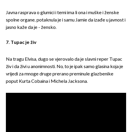
Javna rasprava o glumici i temi ima li ona i muške i ženske
spolne organe, potaknula je i samu Jamie da izađe u javnost i
jasno kaže da je - žensko.
7. Tupac je živ
Na tragu Elvisa, dugo se vjerovalo da je slavni reper Tupac
živ i da živi u anonimnosti. No, to je ipak samo glasina koja je
vrijedi za mnoge druge prerano preminule glazbenike
poput Kurta Cobaina i Michela Jacksona.