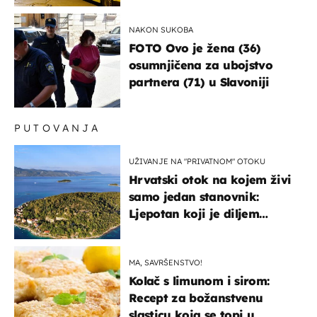
NAKON SUKOBA
FOTO Ovo je žena (36)
osumnjičena za ubojstvo
partnera (71) u Slavoniji
PUTOVANJA
UŽIVANJE NA "PRIVATNOM" OTOKU
Hrvatski otok na kojem živi
samo jedan stanovnik:
Ljepotan koji je diljem
svijeta poznat po svojem
"bijelom zlatu"
MA, SAVRŠENSTVO!
Kolač s limunom i sirom:
Recept za božanstvenu
slasticu koja se topi u