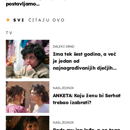
postavljamo...
SVI
ČITAJU OVO
TV
DALEKI GRAD
Ima tek šest godina, a već
je jedan od
najnagrađivanijih dječjih
glumaca
NASLJEDNIK
ANKETA: Koju ženu bi Serhat
trebao izabrati?
NASLJEDNIK
Rade mu iza leđa, a on toga