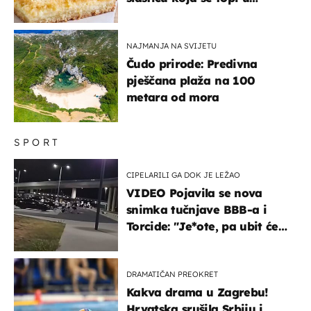
ustima
NAJMANJA NA SVIJETU
Čudo prirode: Predivna
pješčana plaža na 100
metara od mora
SPORT
CIPELARILI GA DOK JE LEŽAO
VIDEO Pojavila se nova
snimka tučnjave BBB-a i
Torcide: "Je*ote, pa ubit će
ga!"
DRAMATIČAN PREOKRET
Kakva drama u Zagrebu!
Hrvatska srušila Srbiju i