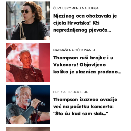
ČUVA USPOMENU NA NJEGA
Njezinog oca obožavala je
cijela Hrvatska! Kći
neprežaljenog pjevača
projurila špicom na dva
kotača
NADMAŠENA OČEKIVANJA
Thompson ruši brojke i u
Vukovaru! Objavljeno
koliko je ulaznica prodano
u kratkom vremenu
PRED 20 TISUĆA LJUDI
Thompson izazvao ovacije
već na početku koncerta:
"Što ću kad sam slab..."