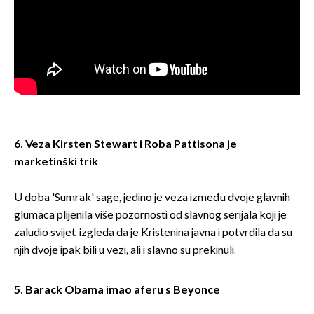
6. Veza Kirsten Stewart i Roba Pattisona je
marketinški trik
U doba 'Sumrak' sage, jedino je veza između dvoje glavnih
glumaca plijenila više pozornosti od slavnog serijala koji je
zaludio svijet. izgleda da je Kristenina javna i potvrdila da su
njih dvoje ipak bili u vezi, ali i slavno su prekinuli.
5. Barack Obama imao aferu s Beyonce