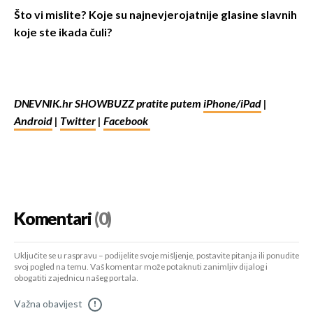
Što vi mislite? Koje su najnevjerojatnije glasine slavnih
koje ste ikada čuli?
DNEVNIK.hr SHOWBUZZ pratite putem
iPhone/iPad
|
Android
|
Twitter
|
Facebook
Komentari
(0)
Uključite se u raspravu – podijelite svoje mišljenje, postavite pitanja ili ponudite
svoj pogled na temu. Vaš komentar može potaknuti zanimljiv dijalog i
obogatiti zajednicu našeg portala.
Važna obavijest
!