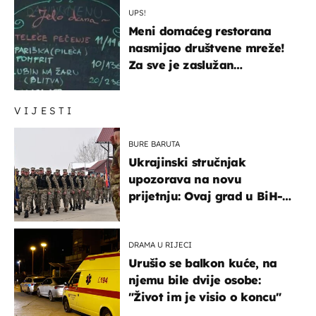
UPS!
Meni domaćeg restorana
nasmijao društvene mreže!
Za sve je zaslužan
urnebesan naziv jela
VIJESTI
BURE BARUTA
Ukrajinski stručnjak
upozorava na novu
prijetnju: Ovaj grad u BiH-u
bi mogao biti žarište
DRAMA U RIJECI
Urušio se balkon kuće, na
njemu bile dvije osobe:
"Život im je visio o koncu"