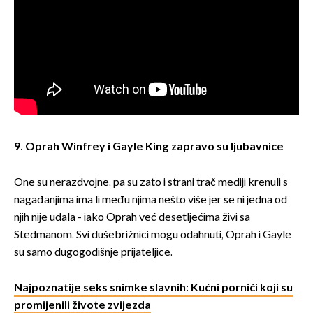
9.
Oprah Winfrey
i Gayle King zapravo su ljubavnice
One su nerazdvojne, pa su zato i strani trač mediji krenuli s
nagađanjima ima li među njima nešto više jer se ni jedna od
njih nije udala - iako Oprah već desetljećima živi sa
Stedmanom. Svi dušebrižnici mogu odahnuti, Oprah i Gayle
su samo dugogodišnje prijateljice.
Najpoznatije seks snimke slavnih: Kućni pornići koji su
promijenili živote zvijezda