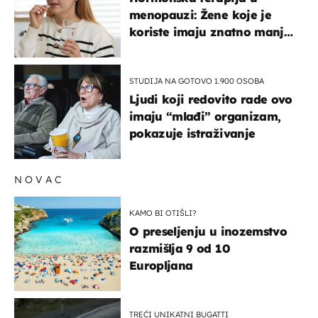
menopauzi: Žene koje je
koriste imaju znatno manji
rizik od ovoga
STUDIJA NA GOTOVO 1.900 OSOBA
Ljudi koji redovito rade ovo
imaju “mlađi” organizam,
pokazuje istraživanje
NOVAC
KAMO BI OTIŠLI?
O preseljenju u inozemstvo
razmišlja 9 od 10
Europljana
TREĆI UNIKATNI BUGATTI