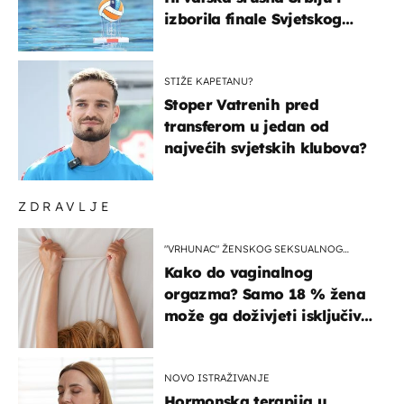
izborila finale Svjetskog
prvenstva
STIŽE KAPETANU?
Stoper Vatrenih pred
transferom u jedan od
najvećih svjetskih klubova?
ZDRAVLJE
"VRHUNAC" ŽENSKOG SEKSUALNOG
ISKUSTVA
Kako do vaginalnog
orgazma? Samo 18 % žena
može ga doživjeti isključivo
na ovaj način
NOVO ISTRAŽIVANJE
Hormonska terapija u