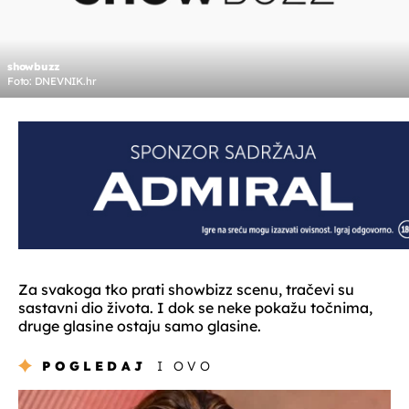
showbuzz
Foto: DNEVNIK.hr
Za svakoga tko prati showbizz scenu, tračevi su
sastavni dio života. I dok se neke pokažu točnima,
druge glasine ostaju samo glasine.
POGLEDAJ
I OVO