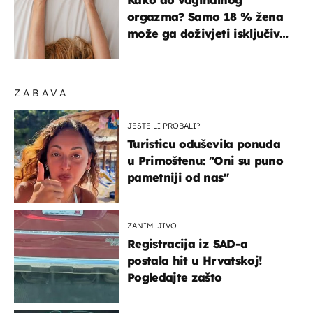
orgazma? Samo 18 % žena
može ga doživjeti isključivo
na ovaj način
ZABAVA
JESTE LI PROBALI?
Turisticu oduševila ponuda
u Primoštenu: "Oni su puno
pametniji od nas"
ZANIMLJIVO
Registracija iz SAD-a
postala hit u Hrvatskoj!
Pogledajte zašto