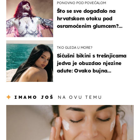
PONOVNO POD POVEĆALOM
Što se sve događalo na
hrvatskom otoku pod
osramoćenim glumcem?
Bizarni prizori i danas
izazivaju nevjericu
TKO GLEDA U MORE?
Sićušni bikini s trešnjicama
jedva je obuzdao njezine
adute: Ovako bujna
Slavonka uživa na Jadranu
IMAMO JOŠ
NA OVU TEMU
moda & ljepota