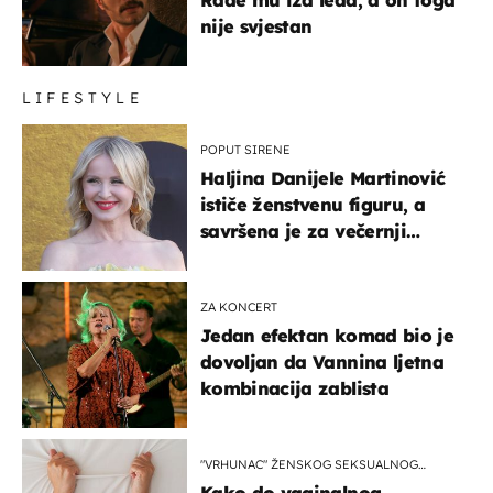
nije svjestan
LIFESTYLE
POPUT SIRENE
Haljina Danijele Martinović
ističe ženstvenu figuru, a
savršena je za večernji
izlazak na moru
ZA KONCERT
Jedan efektan komad bio je
dovoljan da Vannina ljetna
kombinacija zablista
"VRHUNAC" ŽENSKOG SEKSUALNOG
ISKUSTVA
Kako do vaginalnog