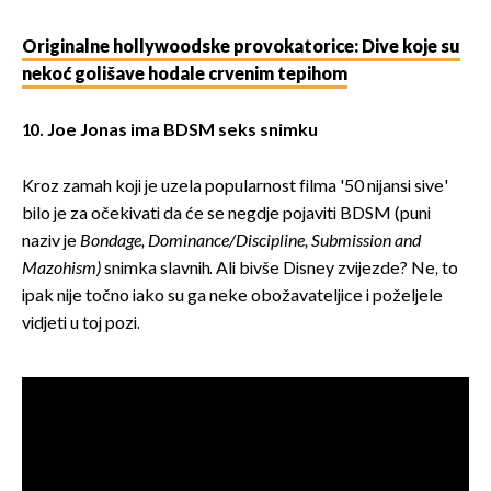
Originalne hollywoodske provokatorice: Dive koje su
nekoć golišave hodale crvenim tepihom
10. Joe Jonas ima BDSM seks snimku
Kroz zamah koji je uzela popularnost filma '50 nijansi sive'
bilo je za očekivati da će se negdje pojaviti BDSM (puni
naziv je
Bondage, Dominance/Discipline, Submission and
Mazohism)
snimka slavnih. Ali bivše Disney zvijezde? Ne, to
ipak nije točno iako su ga neke obožavateljice i poželjele
vidjeti u toj pozi.