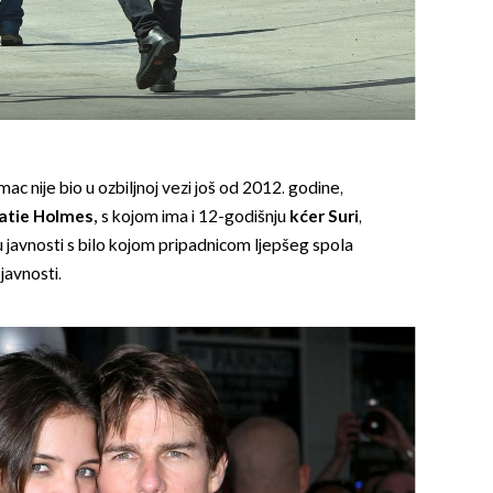
ac nije bio u ozbiljnoj vezi još od 2012. godine,
atie Holmes,
s kojom ima i 12-godišnju
kćer Suri
,
u javnosti s bilo kojom pripadnicom ljepšeg spola
javnosti.