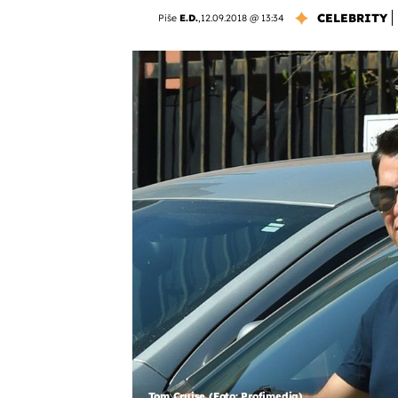
CELEBRITY
Piše
E.D.
,
12.09.2018 @ 13:34
Tom Cruise (Foto: Profimedia)