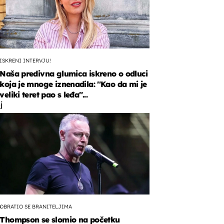
ISKRENI INTERVJU!
Naša predivna glumica iskreno o odluci
koja je mnoge iznenadila: ''Kao da mi je
veliki teret pao s leđa''...
j
.
OBRATIO SE BRANITELJIMA
Thompson se slomio na početku