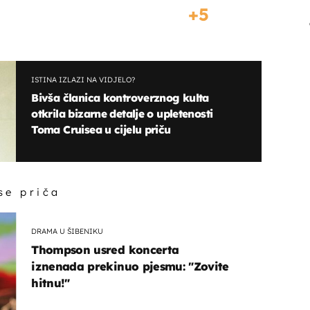
5
ISTINA IZLAZI NA VIDJELO?
Bivša članica kontroverznog kulta
otkrila bizarne detalje o upletenosti
Toma Cruisea u cijelu priču
 se priča
DRAMA U ŠIBENIKU
Thompson usred koncerta
iznenada prekinuo pjesmu: "Zovite
hitnu!"