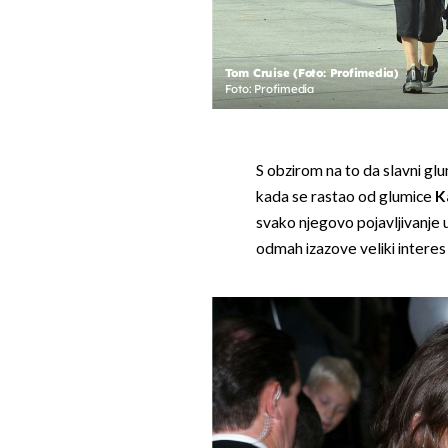
Tom Cruise (Foto: Profimedia)
Foto: Profimedia
S obzirom na to da slavni glum
kada se rastao od glumice
K
svako njegovo pojavljivanje 
odmah izazove veliki interes 