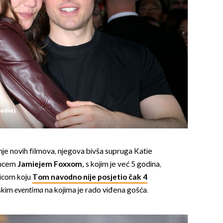
media)
je novih filmova, njegova bivša supruga Katie
umcem
Jamiejem Foxxom,
s kojim je već 5 godina,
kicom koju
Tom navodno nije posjetio čak 4
dskim
eventima
na kojima je rado viđena gošća.