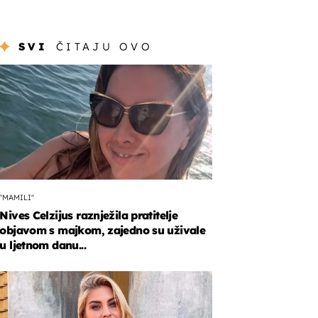
SVI
ČITAJU OVO
"MAMILI"
Nives Celzijus raznježila pratitelje
objavom s majkom, zajedno su uživale
u ljetnom danu...