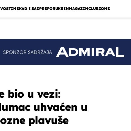
IVOSTI
NEKAD I SAD
PREPORUKE
INMAGAZIN
CLUBZONE
e bio u vezi:
glumac uhvaćen u
iozne plavuše