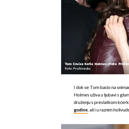
Tom Cruise Katie Holmes (Foto: Profi
Foto: Profimedia
I dok se Tom bacio na sniman
Holmes uživa u ljubavi s gl
druženju s preslatkom kćer
godine
, ali i u raznim holivu