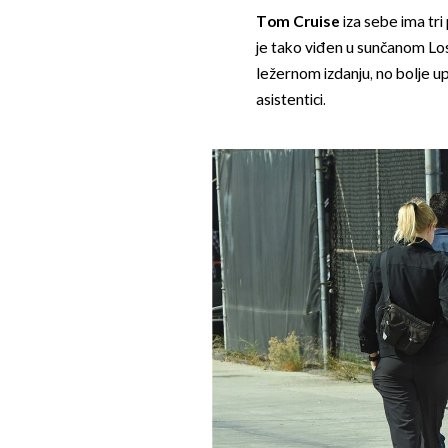
Tom Cruise
iza sebe ima tri
je tako viđen u sunčanom Lo
ležernom izdanju, no bolje up
asistentici.