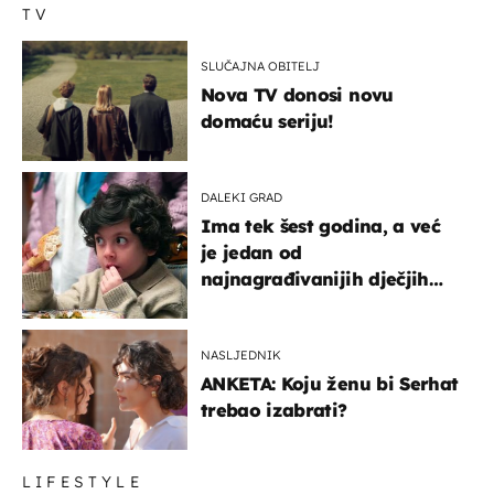
TV
SLUČAJNA OBITELJ
Nova TV donosi novu
domaću seriju!
DALEKI GRAD
Ima tek šest godina, a već
je jedan od
najnagrađivanijih dječjih
glumaca
NASLJEDNIK
ANKETA: Koju ženu bi Serhat
trebao izabrati?
LIFESTYLE