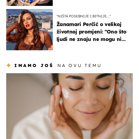
rasprodan mjesec dana
ranije
''NIŠTA POSEBNIJE I BITNIJE...''
Žanamari Perčić o velikoj
životnoj promjeni: "Ono što
ljudi ne znaju ne mogu ni
uništiti''
IMAMO JOŠ
NA OVU TEMU
moda & ljepota