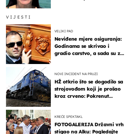
prijateljima
VIJESTI
VELIKI PAD
Neviđene mjere osiguranja:
Godinama se skrivao i
gradio carstvo, a sada su za
njegovo izručenje naručili
posebno vozilo
NOVI INCIDENT NA PRUZI
HŽ otkrio što se dogodilo sa
strojovođom koji je prošao
kroz crveno: Pokrenut
inspekcijski nadzor
KREĆE SPEKTAKL
FOTOGALERIJA Državni vrh
stigao na Alku: Pogledajte