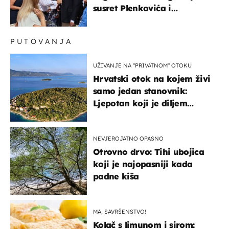
susret Plenkovića i
Milanovića
PUTOVANJA
UŽIVANJE NA "PRIVATNOM" OTOKU
Hrvatski otok na kojem živi
samo jedan stanovnik:
Ljepotan koji je diljem
svijeta poznat po svojem
"bijelom zlatu"
NEVJEROJATNO OPASNO
Otrovno drvo: Tihi ubojica
koji je najopasniji kada
padne kiša
MA, SAVRŠENSTVO!
Kolač s limunom i sirom: