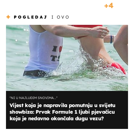
4
POGLEDAJ
I OVO
''NI U NAJLUĐIM SNOVIMA...''
Vijest koja je napravila pomutnju u svijetu
showbiza: Prvak Formule 1 ljubi pjevačicu
koja je nedavno okončala dugu vezu?