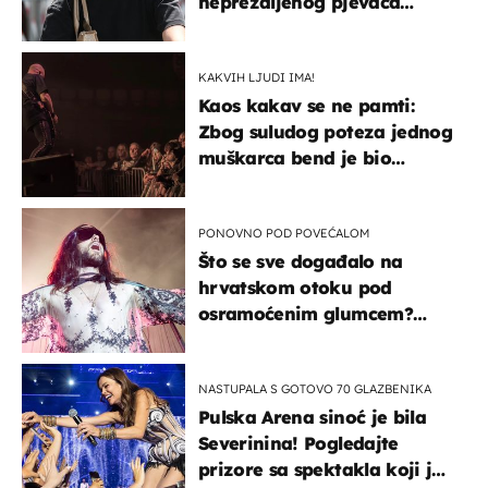
neprežaljenog pjevača
projurila špicom na dva
kotača
KAKVIH LJUDI IMA!
Kaos kakav se ne pamti:
Zbog suludog poteza jednog
muškarca bend je bio
prisiljen prekinuti nastup
PONOVNO POD POVEĆALOM
Što se sve događalo na
hrvatskom otoku pod
osramoćenim glumcem?
Bizarni prizori i danas
izazivaju nevjericu
NASTUPALA S GOTOVO 70 GLAZBENIKA
Pulska Arena sinoć je bila
Severinina! Pogledajte
prizore sa spektakla koji je