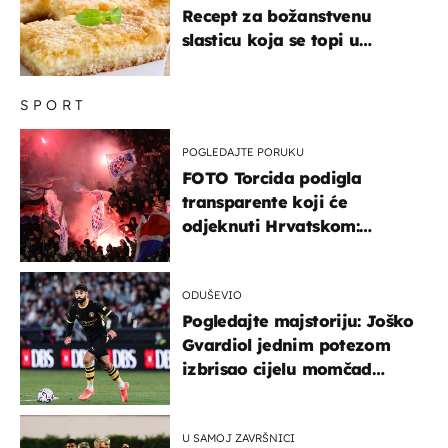
Recept za božanstvenu
slasticu koja se topi u
ustima
SPORT
POGLEDAJTE PORUKU
FOTO Torcida podigla
transparente koji će
odjeknuti Hrvatskom:
Prozvali "moralne vertikale"
ODUŠEVIO
Pogledajte majstoriju: Joško
Gvardiol jednim potezom
izbrisao cijelu momčad
Atletica
U SAMOJ ZAVRŠNICI