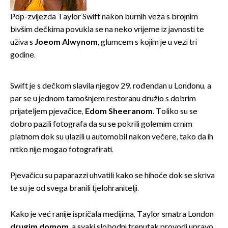
prvi plan
Pop-zvijezda Taylor Swift nakon burnih veza s brojnim
bivšim dečkima povukla se na neko vrijeme iz javnosti te
uživa s
Joeom Alwynom
, glumcem s kojim je u vezi tri
godine.
Swift je s dečkom slavila njegov 29. rođendan u Londonu, a
par se u jednom tamošnjem restoranu družio s dobrim
prijateljem pjevačice,
Edom Sheeranom
. Toliko su se
dobro pazili fotografa da su se pokrili golemim crnim
platnom dok su ulazili u automobil nakon večere, tako da ih
nitko nije mogao fotografirati.
Pjevačicu su paparazzi uhvatili kako se hihoće dok se skriva
te su je od svega branili tjelohranitelji.
Kako je već ranije ispričala medijima, Taylor smatra London
drugim domom
, a svaki slobodni trenutak provodi upravo