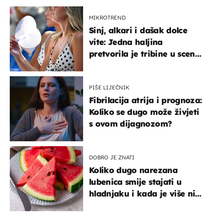
MIKROTREND
Sinj, alkari i dašak dolce
vite: Jedna haljina
pretvorila je tribine u scenu
iz talijanskog filma
PIŠE LIJEČNIK
Fibrilacija atrija i prognoza:
Koliko se dugo može živjeti
s ovom dijagnozom?
DOBRO JE ZNATI
Koliko dugo narezana
lubenica smije stajati u
hladnjaku i kada je više nije
sigurno jesti?