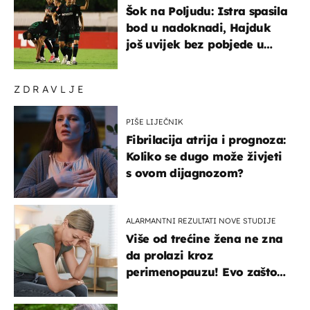
Šok na Poljudu: Istra spasila
bod u nadoknadi, Hajduk
još uvijek bez pobjede u
HNL-u
ZDRAVLJE
PIŠE LIJEČNIK
Fibrilacija atrija i prognoza:
Koliko se dugo može živjeti
s ovom dijagnozom?
ALARMANTNI REZULTATI NOVE STUDIJE
Više od trećine žena ne zna
da prolazi kroz
perimenopauzu! Evo zašto
su simptomi toliko
zbunjujući