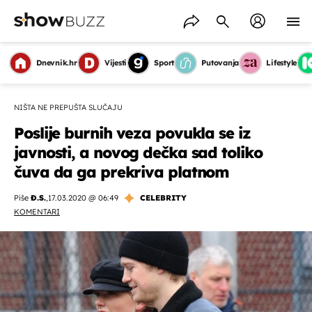
Dnevnik.hr
Vijesti
Sport
Putovanja
Lifestyle
NIŠTA NE PREPUŠTA SLUČAJU
Poslije burnih veza povukla se iz
javnosti, a novog dečka sad toliko
čuva da ga prekriva platnom
Piše
Đ.S.
,
17.03.2020 @ 06:49
CELEBRITY
KOMENTARI
OMOGUĆI OBAVIJESTI