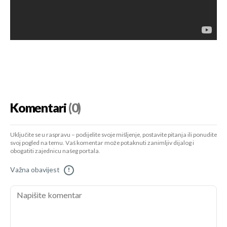
Komentari
(0)
Uključite se u raspravu – podijelite svoje mišljenje, postavite pitanja ili ponudite
svoj pogled na temu. Vaš komentar može potaknuti zanimljiv dijalog i
obogatiti zajednicu našeg portala.
Važna obavijest
!