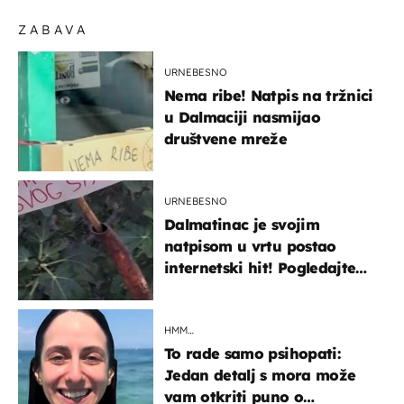
ZABAVA
URNEBESNO
Nema ribe! Natpis na tržnici
u Dalmaciji nasmijao
društvene mreže
URNEBESNO
Dalmatinac je svojim
natpisom u vrtu postao
internetski hit! Pogledajte
što je napisao
HMM…
To rade samo psihopati:
Jedan detalj s mora može
vam otkriti puno o