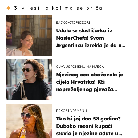
3
vijesti o kojima se priča
BAJKOVITI PRIZORI
Udala se slastičarka iz
MasterChefa! Svom
Argentincu izrekla je da u
rodnoj Hercegovini
ČUVA USPOMENU NA NJEGA
Njezinog oca obožavala je
cijela Hrvatska! Kći
neprežaljenog pjevača
projurila špicom na dva
kotača
PRKOSI VREMENU
Tko bi joj dao 58 godina?
Duboko rezani kupaći
stavio je njezine adute u