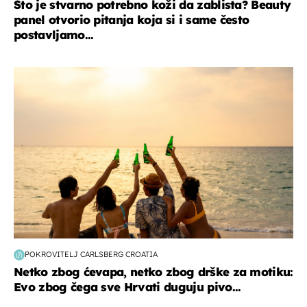
Što je stvarno potrebno koži da zablista? Beauty
panel otvorio pitanja koja si i same često
postavljamo...
zanimljivosti
POKROVITELJ CARLSBERG CROATIA
Netko zbog ćevapa, netko zbog drške za motiku:
Evo zbog čega sve Hrvati duguju pivo...