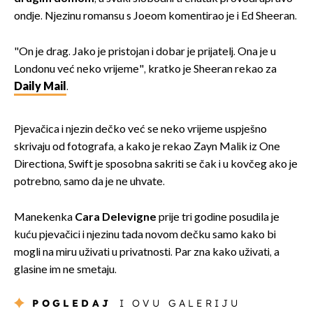
ondje. Njezinu romansu s Joeom komentirao je i Ed Sheeran.
"On je drag. Jako je pristojan i dobar je prijatelj. Ona je u
Londonu već neko vrijeme", kratko je Sheeran rekao za
Daily Mail
.
Pjevačica i njezin dečko već se neko vrijeme uspješno
skrivaju od fotografa, a kako je rekao Zayn Malik iz One
Directiona, Swift je sposobna sakriti se čak i u kovčeg ako je
potrebno, samo da je ne uhvate.
Manekenka
Cara Delevigne
prije tri godine posudila je
kuću pjevačici i njezinu tada novom dečku samo kako bi
mogli na miru uživati u privatnosti. Par zna kako uživati, a
glasine im ne smetaju.
POGLEDAJ
I OVU GALERIJU