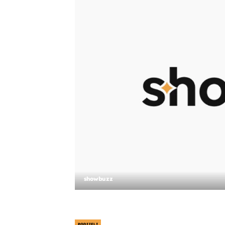
showbuzz
PODIJELI