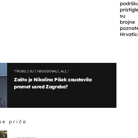
podršku
pristigl
su
brojne
poznat
Hrvatic
''TRUBILI SU I NEGODOVALI, ALI...''
Zašto je Nikolina Pišek zaustavila
promet usred Zagreba?
 se priča