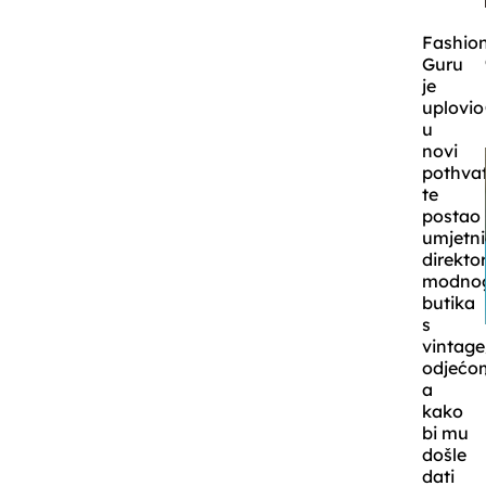
Fashio
Guru
je
uplovio
u
novi
pothva
te
postao
umjetn
direkt
modno
butika
s
vintage
odjećo
a
kako
bi mu
došle
dati