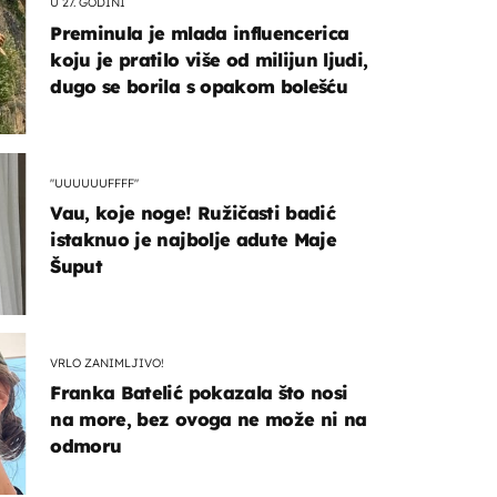
U 27. GODINI
Preminula je mlada influencerica
koju je pratilo više od milijun ljudi,
dugo se borila s opakom bolešću
"UUUUUUFFFF"
Vau, koje noge! Ružičasti badić
istaknuo je najbolje adute Maje
Šuput
VRLO ZANIMLJIVO!
Franka Batelić pokazala što nosi
na more, bez ovoga ne može ni na
odmoru