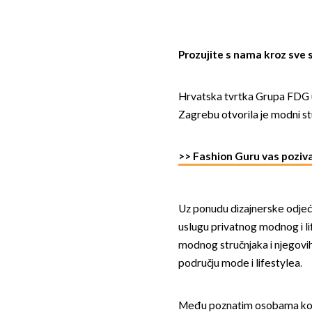
Prozujite s nama kroz sve 
Hrvatska tvrtka Grupa FDG u 
Zagrebu otvorila je modni 
>> Fashion Guru vas poziva
Uz ponudu dizajnerske odjeće
uslugu privatnog modnog i 
modnog stručnjaka i njegovi
području mode i lifestylea.
Među poznatim osobama koje s