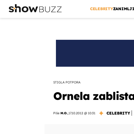
CELEBRITY
ZANIMLJ
STIGLA POTPORA
Ornela zablista
CELEBRITY
Piše
M.O.
,
17.10.2012 @ 10:31