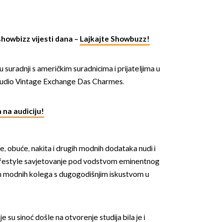
showbizz vijesti dana –
Lajkajte Showbuzz!
suradnji s američkim suradnicima i prijateljima u
studio Vintage Exchange Das Charmes.
OMOGUĆI OBAVIJESTI
 na audiciju!
, obuće, nakita i drugih modnih dodataka nudi i
lifestyle savjetovanje pod vodstvom eminentnog
h modnih kolega s dugogodišnjim iskustvom u
u sinoć došle na otvorenje studija bila je i