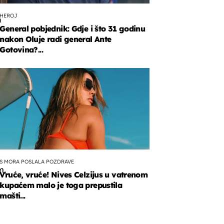
HEROJ
n
General pobjednik: Gdje i što 31 godinu
nakon Oluje radi general Ante
Gotovina?...
t
ičkim
orom
g
S MORA POSLALA POZDRAVE
m,
Vruće, vruće! Nives Celzijus u vatrenom
kupaćem malo je toga prepustila
mašti...