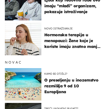
imaju “mlađi” organizam,
pokazuje istraživanje
NOVO ISTRAŽIVANJE
Hormonska terapija u
menopauzi: Žene koje je
koriste imaju znatno manji
rizik od ovoga
NOVAC
KAMO BI OTIŠLI?
O preseljenju u inozemstvo
razmišlja 9 od 10
Europljana
TREĆI UNIKATNI BUGATTI