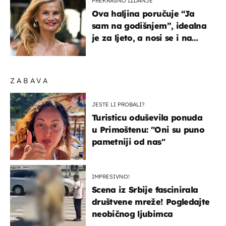
PREKRASNO IZDANJE
Ova haljina poručuje “Ja
sam na godišnjem”, idealna
je za ljeto, a nosi se i na
zagrebačkoj špici
ZABAVA
JESTE LI PROBALI?
Turisticu oduševila ponuda
u Primoštenu: "Oni su puno
pametniji od nas"
IMPRESIVNO!
Scena iz Srbije fascinirala
društvene mreže! Pogledajte
neobičnog ljubimca