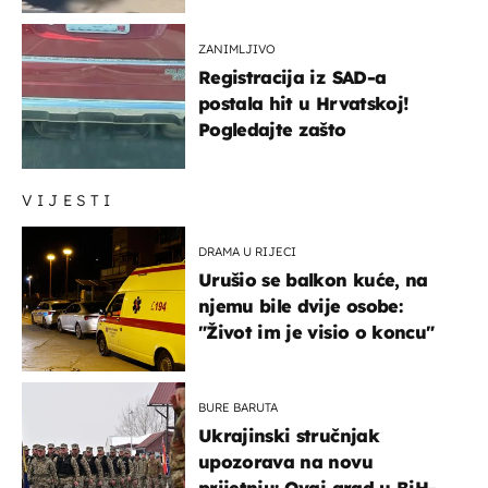
ZANIMLJIVO
Registracija iz SAD-a
postala hit u Hrvatskoj!
Pogledajte zašto
VIJESTI
DRAMA U RIJECI
Urušio se balkon kuće, na
njemu bile dvije osobe:
"Život im je visio o koncu"
BURE BARUTA
Ukrajinski stručnjak
upozorava na novu
prijetnju: Ovaj grad u BiH-u