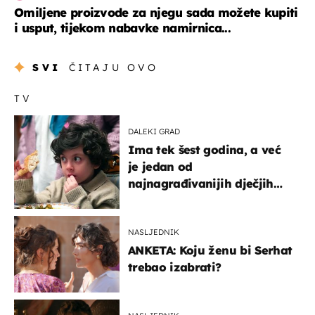
Omiljene proizvode za njegu sada možete kupiti
i usput, tijekom nabavke namirnica...
SVI
ČITAJU OVO
TV
DALEKI GRAD
Ima tek šest godina, a već
je jedan od
najnagrađivanijih dječjih
glumaca
NASLJEDNIK
ANKETA: Koju ženu bi Serhat
trebao izabrati?