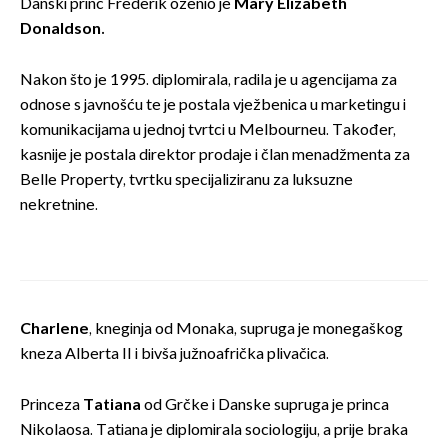
Danski princ Frederik oženio je
Mary Elizabeth
Donaldson.
Nakon što je 1995. diplomirala, radila je u agencijama za
odnose s javnošću te je postala vježbenica u marketingu i
komunikacijama u jednoj tvrtci u Melbourneu. Također,
kasnije je postala direktor prodaje i član menadžmenta za
Belle Property, tvrtku specijaliziranu za luksuzne
nekretnine.
Charlene
, kneginja od Monaka, supruga je monegaškog
kneza Alberta II i bivša južnoafrička plivačica.
Princeza
Tatiana
od Grčke i Danske supruga je princa
Nikolaosa. Tatiana je diplomirala sociologiju, a prije braka