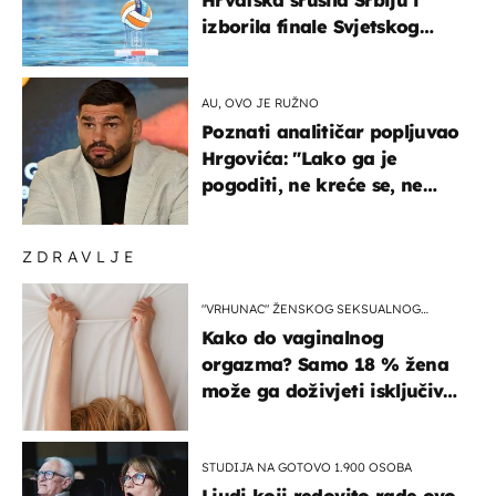
izborila finale Svjetskog
prvenstva
AU, OVO JE RUŽNO
Poznati analitičar popljuvao
Hrgovića: "Lako ga je
pogoditi, ne kreće se, ne
koristi noge..."
ZDRAVLJE
"VRHUNAC" ŽENSKOG SEKSUALNOG
ISKUSTVA
Kako do vaginalnog
orgazma? Samo 18 % žena
može ga doživjeti isključivo
na ovaj način
STUDIJA NA GOTOVO 1.900 OSOBA
Ljudi koji redovito rade ovo