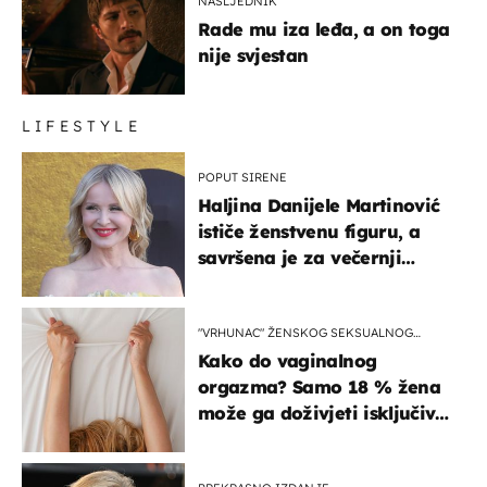
NASLJEDNIK
Rade mu iza leđa, a on toga
nije svjestan
LIFESTYLE
POPUT SIRENE
Haljina Danijele Martinović
ističe ženstvenu figuru, a
savršena je za večernji
izlazak na moru
"VRHUNAC" ŽENSKOG SEKSUALNOG
ISKUSTVA
Kako do vaginalnog
orgazma? Samo 18 % žena
može ga doživjeti isključivo
na ovaj način