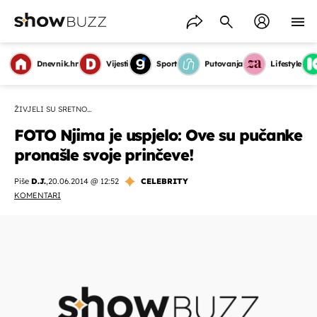
Dnevnik.hr
Vijesti
Sport
Putovanja
Lifestyle
ŽIVJELI SU SRETNO...
FOTO Njima je uspjelo: Ove su pučanke
pronašle svoje prinčeve!
Piše
D.J.
,
20.06.2014 @ 12:52
CELEBRITY
KOMENTARI
OMOGUĆI OBAVIJESTI