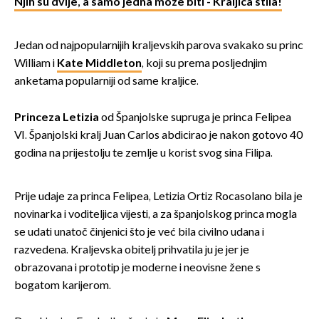
Njih su dvije, a samo jedna može biti - Kraljica stila!
Jedan od najpopularnijih kraljevskih parova svakako su princ
William i
Kate Middleton
, koji su prema posljednjim
anketama popularniji od same kraljice.
Princeza Letizia
od Španjolske supruga je princa Felipea
VI. Španjolski kralj Juan Carlos abdicirao je nakon gotovo 40
godina na prijestolju te zemlje u korist svog sina Filipa.
Prije udaje za princa Felipea, Letizia Ortiz Rocasolano bila je
novinarka i voditeljica vijesti, a za španjolskog princa mogla
se udati unatoč činjenici što je već bila civilno udana i
razvedena. Kraljevska obitelj prihvatila ju je jer je
obrazovana i prototip je moderne i neovisne žene s
bogatom karijerom.