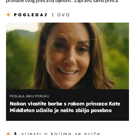
pronašle svog princa na bijelom... Zapravo, samo princa.
POGLEDAJ
I OVO
POSLALA JAKU PORUKU
Nakon vlastite borbe s rakom princeza Kate
Middleton učinila je nešto zbilja posebno
3
vijesti o kojima se priča