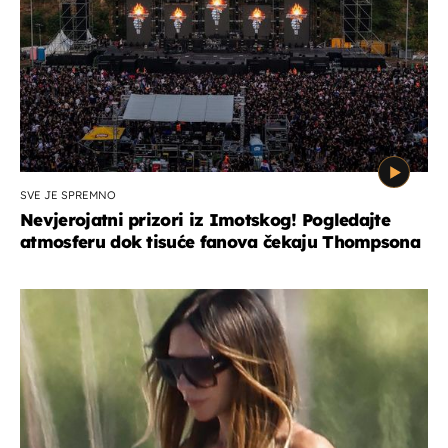
SVE JE SPREMNO
Nevjerojatni prizori iz Imotskog! Pogledajte
atmosferu dok tisuće fanova čekaju Thompsona