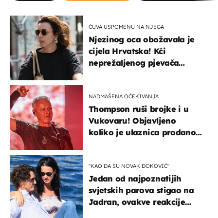
ČUVA USPOMENU NA NJEGA
Njezinog oca obožavala je
cijela Hrvatska! Kći
neprežaljenog pjevača
projurila špicom na dva
kotača
NADMAŠENA OČEKIVANJA
Thompson ruši brojke i u
Vukovaru! Objavljeno
koliko je ulaznica prodano
u kratkom vremenu
"KAO DA SU NOVAK ĐOKOVIĆ"
Jedan od najpoznatijih
svjetskih parova stigao na
Jadran, ovakve reakcije
vjerojatno nisu očekivali