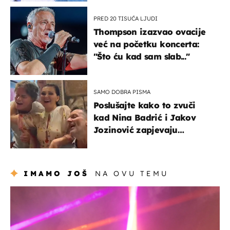
PRED 20 TISUĆA LJUDI
Thompson izazvao ovacije
već na početku koncerta:
"Što ću kad sam slab..."
SAMO DOBRA PISMA
Poslušajte kako to zvuči
kad Nina Badrić i Jakov
Jozinović zapjevaju
Oliverov hit!
IMAMO JOŠ
NA OVU TEMU
kultura & zabava