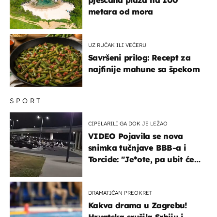
metara od mora
UZ RUČAK ILI VEČERU
Savršeni prilog: Recept za
najfinije mahune sa špekom
SPORT
CIPELARILI GA DOK JE LEŽAO
VIDEO Pojavila se nova
snimka tučnjave BBB-a i
Torcide: "Je*ote, pa ubit će
ga!"
DRAMATIČAN PREOKRET
Kakva drama u Zagrebu!
Hrvatska srušila Srbiju i