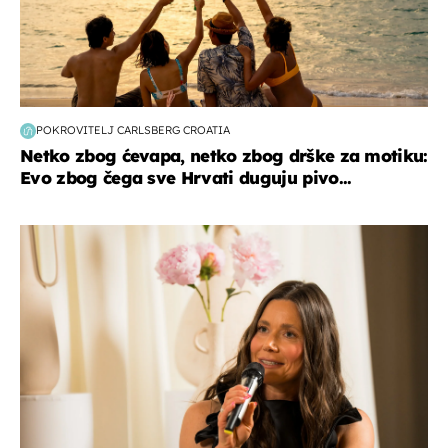
POKROVITELJ CARLSBERG CROATIA
Netko zbog ćevapa, netko zbog drške za motiku:
Evo zbog čega sve Hrvati duguju pivo...
moda & ljepota