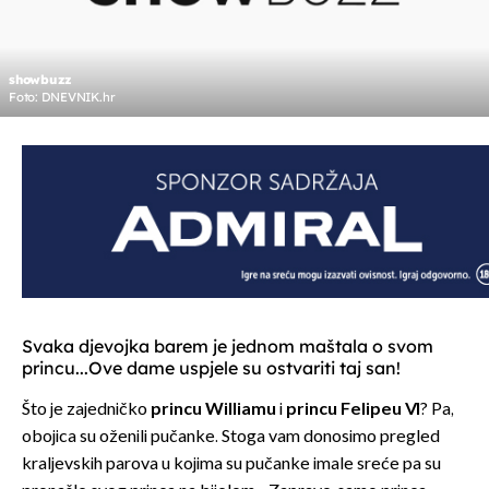
showbuzz
Foto: DNEVNIK.hr
Svaka djevojka barem je jednom maštala o svom
princu...Ove dame uspjele su ostvariti taj san!
Što je zajedničko
princu Williamu
i
princu Felipeu VI
? Pa,
obojica su oženili pučanke. Stoga vam donosimo pregled
kraljevskih parova u kojima su pučanke imale sreće pa su