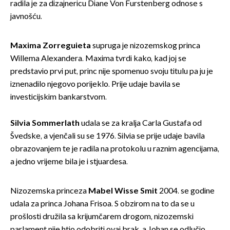
radila je za dizajnericu Diane Von Furstenberg odnose s
javnošću.
Maxima Zorreguieta
supruga je nizozemskog princa
Willema Alexandera. Maxima tvrdi kako, kad joj se
predstavio prvi put, princ nije spomenuo svoju titulu pa ju je
iznenadilo njegovo porijeklo. Prije udaje bavila se
investicijskim bankarstvom.
Silvia Sommerlath
udala se za kralja Carla Gustafa od
Švedske, a vjenčali su se 1976. Silvia se prije udaje bavila
obrazovanjem te je radila na protokolu u raznim agencijama,
a jedno vrijeme bila je i stjuardesa.
Nizozemska princeza
Mabel Wisse Smit
2004. se godine
udala za princa Johana Frisoa. S obzirom na to da se u
prošlosti družila sa krijumčarem drogom, nizozemski
parlament nije htio odobriti ovaj brak, a Johan se odlučio