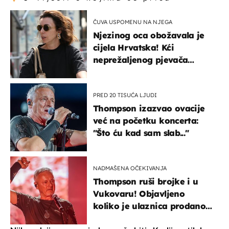
ČUVA USPOMENU NA NJEGA
Njezinog oca obožavala je
cijela Hrvatska! Kći
neprežaljenog pjevača
projurila špicom na dva
kotača
PRED 20 TISUĆA LJUDI
Thompson izazvao ovacije
već na početku koncerta:
"Što ću kad sam slab..."
NADMAŠENA OČEKIVANJA
Thompson ruši brojke i u
Vukovaru! Objavljeno
koliko je ulaznica prodano
u kratkom vremenu