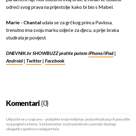
odreći svog prava na prijestolje kako bi bio s Mabel.
Marie - Chantal
udala se za grčkog princa Pavlosa,
trenutno ima svoju marku odjeće za djecu, a prije braka
studirala je povijest.
DNEVNIK.hr SHOWBUZZ pratite putem
iPhone/iPad
|
Android
|
Twitter
|
Facebook
Komentari
(0)
Uključite se u raspravu – podijelite svoje mišljenje, postavite pitanja ili ponudite
svoj pogled na temu. Vaš komentar može potaknuti zanimljiv dijalog i
obogatiti zajednicu našeg portala.