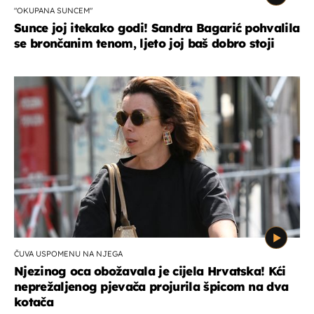
"OKUPANA SUNCEM"
Sunce joj itekako godi! Sandra Bagarić pohvalila
se brončanim tenom, ljeto joj baš dobro stoji
ČUVA USPOMENU NA NJEGA
Njezinog oca obožavala je cijela Hrvatska! Kći
neprežaljenog pjevača projurila špicom na dva
kotača