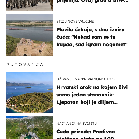
bi mogao biti žarište
STIŽU NOVE VRUĆINE
Plovila čekaju, s dna izviru
čuda: "Nekad sam se tu
kupao, sad igram nogomet"
PUTOVANJA
UŽIVANJE NA "PRIVATNOM" OTOKU
Hrvatski otok na kojem živi
samo jedan stanovnik:
Ljepotan koji je diljem
svijeta poznat po svojem
"bijelom zlatu"
NAJMANJA NA SVIJETU
Čudo prirode: Predivna
pješčana plaža na 100