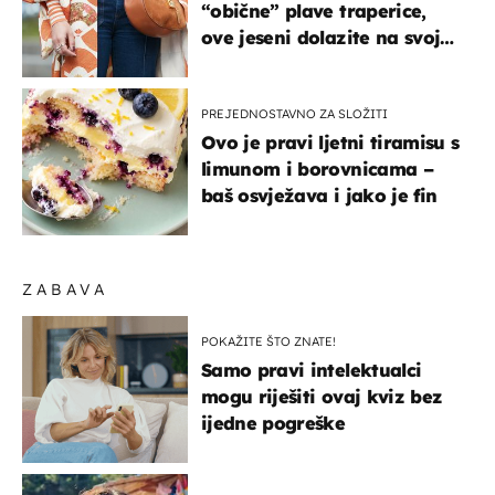
“obične” plave traperice,
ove jeseni dolazite na svoje
- izdvajamo 15 hit modela
PREJEDNOSTAVNO ZA SLOŽITI
Ovo je pravi ljetni tiramisu s
limunom i borovnicama –
baš osvježava i jako je fin
ZABAVA
POKAŽITE ŠTO ZNATE!
Samo pravi intelektualci
mogu riješiti ovaj kviz bez
ijedne pogreške