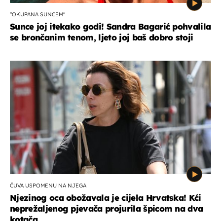
"OKUPANA SUNCEM"
Sunce joj itekako godi! Sandra Bagarić pohvalila
se brončanim tenom, ljeto joj baš dobro stoji
ČUVA USPOMENU NA NJEGA
Njezinog oca obožavala je cijela Hrvatska! Kći
neprežaljenog pjevača projurila špicom na dva
kotača