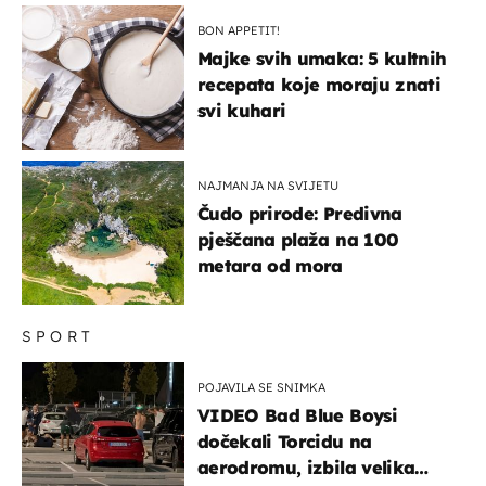
BON APPETIT!
Majke svih umaka: 5 kultnih
recepata koje moraju znati
svi kuhari
NAJMANJA NA SVIJETU
Čudo prirode: Predivna
pješčana plaža na 100
metara od mora
SPORT
POJAVILA SE SNIMKA
VIDEO Bad Blue Boysi
dočekali Torcidu na
aerodromu, izbila velika