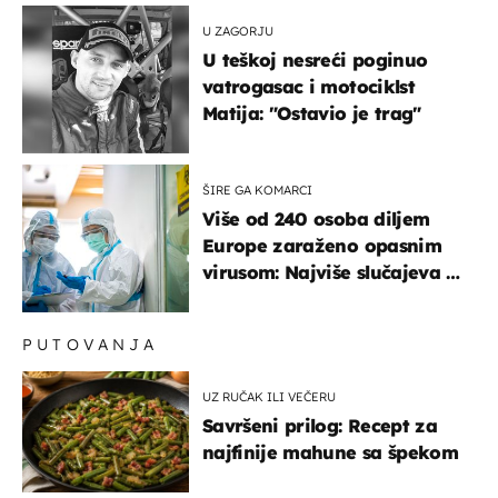
U ZAGORJU
U teškoj nesreći poginuo
vatrogasac i motociklst
Matija: "Ostavio je trag"
ŠIRE GA KOMARCI
Više od 240 osoba diljem
Europe zaraženo opasnim
virusom: Najviše slučajeva u
našem susjedstvu
PUTOVANJA
UZ RUČAK ILI VEČERU
Savršeni prilog: Recept za
najfinije mahune sa špekom