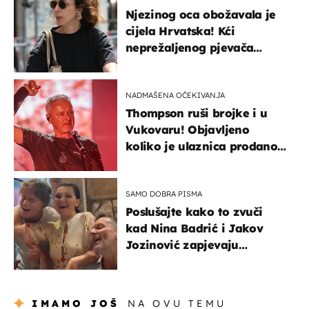
Njezinog oca obožavala je
cijela Hrvatska! Kći
neprežaljenog pjevača
projurila špicom na dva
kotača
NADMAŠENA OČEKIVANJA
Thompson ruši brojke i u
Vukovaru! Objavljeno
koliko je ulaznica prodano
u kratkom vremenu
SAMO DOBRA PISMA
Poslušajte kako to zvuči
kad Nina Badrić i Jakov
Jozinović zapjevaju
Oliverov hit!
IMAMO JOŠ
NA OVU TEMU