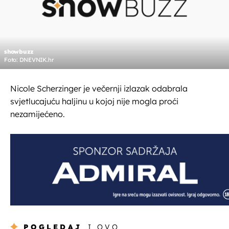
showbuzz
Foto: DNEVNIK.hr
Nicole Scherzinger je večernji izlazak odabrala
svjetlucajuću haljinu u kojoj nije mogla proći
nezamijećeno.
POGLEDAJ
I OVO