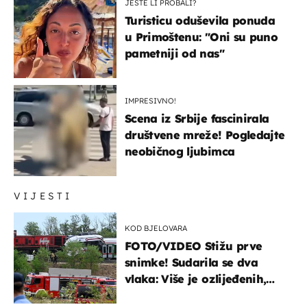
JESTE LI PROBALI?
Turisticu oduševila ponuda
u Primoštenu: "Oni su puno
pametniji od nas"
IMPRESIVNO!
Scena iz Srbije fascinirala
društvene mreže! Pogledajte
neobičnog ljubimca
VIJESTI
KOD BJELOVARA
FOTO/VIDEO Stižu prve
snimke! Sudarila se dva
vlaka: Više je ozlijeđenih,
hitne službe na terenu