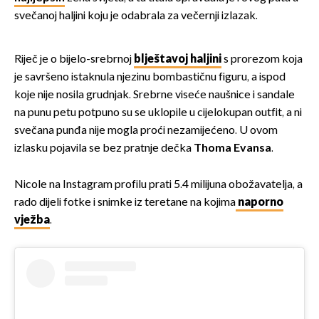
svečanoj haljini koju je odabrala za večernji izlazak.
Riječ je o bijelo-srebrnoj
blještavoj haljini
s prorezom koja
je savršeno istaknula njezinu bombastičnu figuru, a ispod
koje nije nosila grudnjak. Srebrne viseće naušnice i sandale
na punu petu potpuno su se uklopile u cijelokupan outfit, a ni
svečana punđa nije mogla proći nezamijećeno. U ovom
izlasku pojavila se bez pratnje dečka
Thoma Evansa
.
Nicole na Instagram profilu prati 5.4 milijuna obožavatelja, a
rado dijeli fotke i snimke iz teretane na kojima
naporno
vježba
.