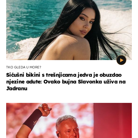
TKO GLEDA U MORE?
Sićušni bikini s trešnjicama jedva je obuzdao
njezine adute: Ovako bujna Slavonka uživa na
Jadranu