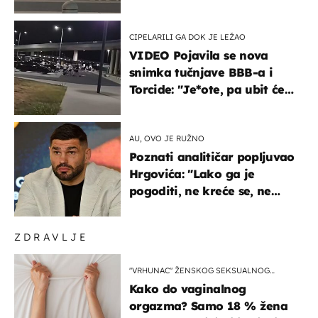
masovna tučnjava
CIPELARILI GA DOK JE LEŽAO
VIDEO Pojavila se nova
snimka tučnjave BBB-a i
Torcide: "Je*ote, pa ubit će
ga!"
AU, OVO JE RUŽNO
Poznati analitičar popljuvao
Hrgovića: "Lako ga je
pogoditi, ne kreće se, ne
koristi noge..."
ZDRAVLJE
"VRHUNAC" ŽENSKOG SEKSUALNOG
ISKUSTVA
Kako do vaginalnog
orgazma? Samo 18 % žena