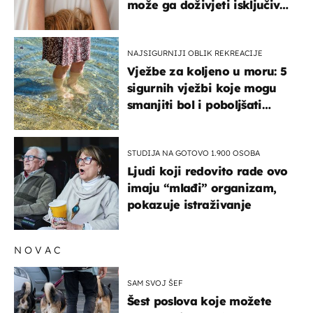
može ga doživjeti isključivo
na ovaj način
NAJSIGURNIJI OBLIK REKREACIJE
Vježbe za koljeno u moru: 5
sigurnih vježbi koje mogu
smanjiti bol i poboljšati
pokretljivost
STUDIJA NA GOTOVO 1.900 OSOBA
Ljudi koji redovito rade ovo
imaju “mlađi” organizam,
pokazuje istraživanje
NOVAC
SAM SVOJ ŠEF
Šest poslova koje možete