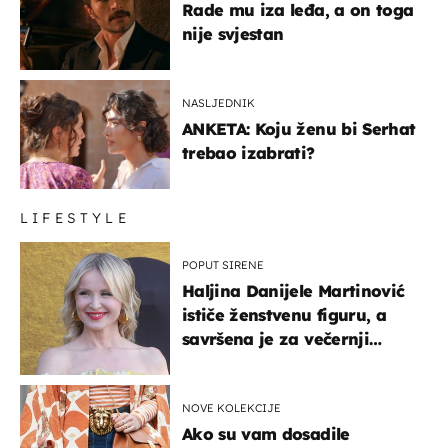
Rade mu iza leđa, a on toga
nije svjestan
NASLJEDNIK
ANKETA: Koju ženu bi Serhat
trebao izabrati?
LIFESTYLE
POPUT SIRENE
Haljina Danijele Martinović
ističe ženstvenu figuru, a
savršena je za večernji
izlazak na moru
NOVE KOLEKCIJE
Ako su vam dosadile