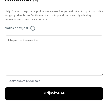
Uključite se u raspravu – podijelite svoje mišljenje, postavite pitanja ili ponudite
svoj pogled na temu. Vaš komentar može potaknuti zanimljiv dijalog i
obogatiti zajednicu našeg portala.
Važna obavijest
!
1500 znakova preostalo
Prijavite se