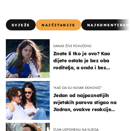
SVJEŽE
NAJČITANIJE
NAJKOMENTIRAN
DANAS ŽIVI POVUČENO
Znate li tko je ovo? Kao
dijete ostala je bez oba
roditelja, a onda i bez
milijuna koje je trebala
naslijediti
"KAO DA SU NOVAK ĐOKOVIĆ"
Jedan od najpoznatijih
svjetskih parova stigao na
Jadran, ovakve reakcije
vjerojatno nisu očekivali
ČUVA USPOMENU NA NJEGA