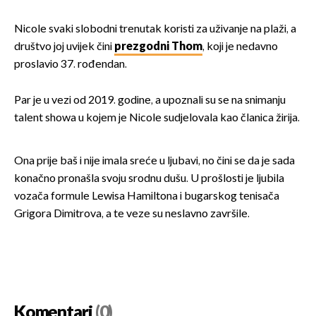
Nicole svaki slobodni trenutak koristi za uživanje na plaži, a
društvo joj uvijek čini
prezgodni Thom
, koji je nedavno
proslavio 37. rođendan.
Par je u vezi od 2019. godine, a upoznali su se na snimanju
talent showa u kojem je Nicole sudjelovala kao članica žirija.
Ona prije baš i nije imala sreće u ljubavi, no čini se da je sada
konačno pronašla svoju srodnu dušu. U prošlosti je ljubila
vozača formule Lewisa Hamiltona i bugarskog tenisača
Grigora Dimitrova, a te veze su neslavno završile.
Komentari
(0)