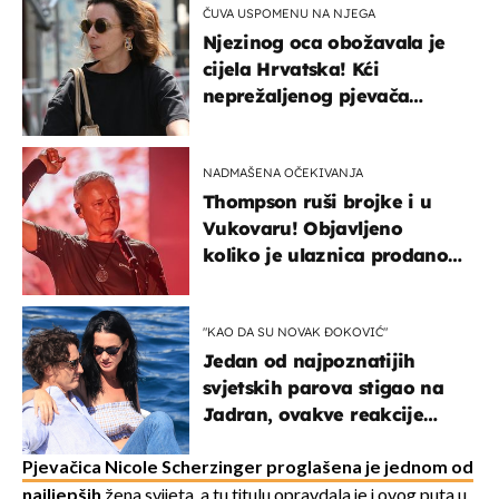
ČUVA USPOMENU NA NJEGA
Njezinog oca obožavala je
cijela Hrvatska! Kći
neprežaljenog pjevača
projurila špicom na dva
kotača
NADMAŠENA OČEKIVANJA
Thompson ruši brojke i u
Vukovaru! Objavljeno
koliko je ulaznica prodano
u kratkom vremenu
"KAO DA SU NOVAK ĐOKOVIĆ"
Jedan od najpoznatijih
svjetskih parova stigao na
Jadran, ovakve reakcije
vjerojatno nisu očekivali
Pjevačica Nicole Scherzinger proglašena je jednom od
najljepših
žena svijeta, a tu titulu opravdala je i ovog puta u