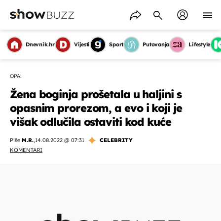
Dnevnik.hr
Vijesti
Sport
Putovanja
Lifestyle
OPA!
Žena boginja prošetala u haljini s
opasnim prorezom, a evo i koji je
višak odlučila ostaviti kod kuće
Piše
M.R.
,
14.08.2022 @ 07:31
CELEBRITY
KOMENTARI
OMOGUĆI OBAVIJESTI