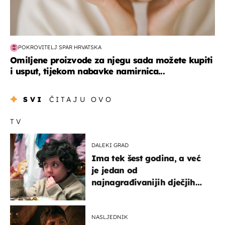
POKROVITELJ SPAR HRVATSKA
Omiljene proizvode za njegu sada možete kupiti
i usput, tijekom nabavke namirnica...
SVI
ČITAJU OVO
TV
DALEKI GRAD
Ima tek šest godina, a već
je jedan od
najnagrađivanijih dječjih
glumaca
NASLJEDNIK