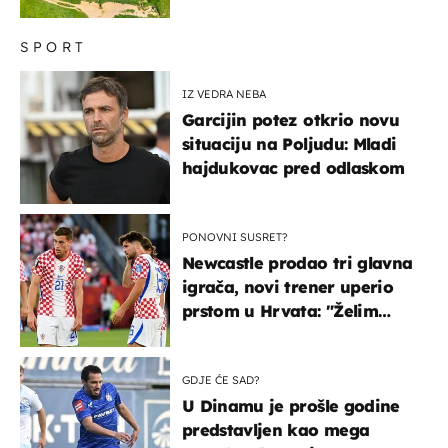
SPORT
IZ VEDRA NEBA
Garcijin potez otkrio novu
situaciju na Poljudu: Mladi
hajdukovac pred odlaskom
PONOVNI SUSRET?
Newcastle prodao tri glavna
igrača, novi trener uperio
prstom u Hrvata: "Želim
njega!"
GDJE ĆE SAD?
U Dinamu je prošle godine
predstavljen kao mega