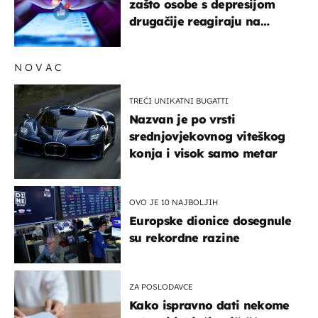
zašto osobe s depresijom
drugačije reagiraju na
lajkove
NOVAC
TREĆI UNIKATNI BUGATTI
Nazvan je po vrsti
srednjovjekovnog viteškog
konja i visok samo metar
OVO JE 10 NAJBOLJIH
Europske dionice dosegnule
su rekordne razine
ZA POSLODAVCE
Kako ispravno dati nekome