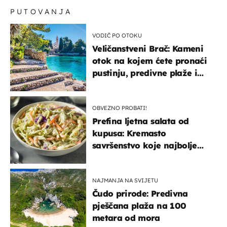
PUTOVANJA
VODIČ PO OTOKU
Veličanstveni Brač: Kameni
otok na kojem ćete pronaći
pustinju, predivne plaže i
uzbudljivu hranu
OBVEZNO PROBATI!
Prefina ljetna salata od
kupusa: Kremasto
savršenstvo koje najbolje
paše uz pečeno meso
NAJMANJA NA SVIJETU
Čudo prirode: Predivna
pješčana plaža na 100
metara od mora