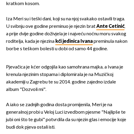
kratkom kosom.
Iza Meri su i teški dani, koji su na njoj svakako ostavili traga.
U svibnju ove godine preminuo je njezin brat
Ante Cetinić
,
a prije dvije godine doživjela je i najveću noćnu moru svakog
roditelja, kada je njezina
kći jedinica Ivana
preminula nakon
borbe s teškom bolesti u dobi od samo 44 godine.
Pjevačica je kćer odgojila kao samohrana majka, a Ivana je
krenula njezinim stopama i diplomirala je na Muzičkoj
akademiji u Zagrebu te su 2014. godine zajedno izdale
album "Dozvoli mi".
A iako se zadnjih godina dosta promijenila, Meri je na
generalnoj probi u Veloj Luci izvedbom pjesme "Najlipše te
jubi oni što te gubi" potvrdila da su njezin glas i emocije koje
budi dok pjeva ostali isti.