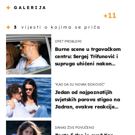
GALERIJA
11
3
vijesti o kojima se priča
OPET PROBLEMI
Burne scene u trgovačkom
centru: Sergej Trifunović i
supruga uhićeni nakon
svađe!
"KAO DA SU NOVAK ĐOKOVIĆ"
Jedan od najpoznatijih
svjetskih parova stigao na
Jadran, ovakve reakcije
vjerojatno nisu očekivali
DANAS ŽIVI POVUČENO