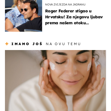
NOVA ZVIJEZDA NA JADRANU
Roger Federer stigao u
Hrvatsku! Za njegovu ljubav
prema našem otoku
zaslužan je jedan poznati
Hrvat
IMAMO JOŠ
NA OVU TEMU
moda & ljepota