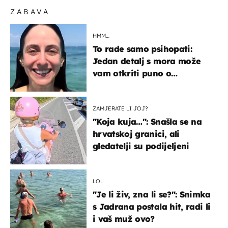
ZABAVA
HMM…
To rade samo psihopati:
Jedan detalj s mora može
vam otkriti puno o
prijateljima
ZAMJERATE LI JOJ?
"Koja kuja…": Snašla se na
hrvatskoj granici, ali
gledatelji su podijeljeni
LOL
"Je li živ, zna li se?": Snimka
s Jadrana postala hit, radi li
i vaš muž ovo?