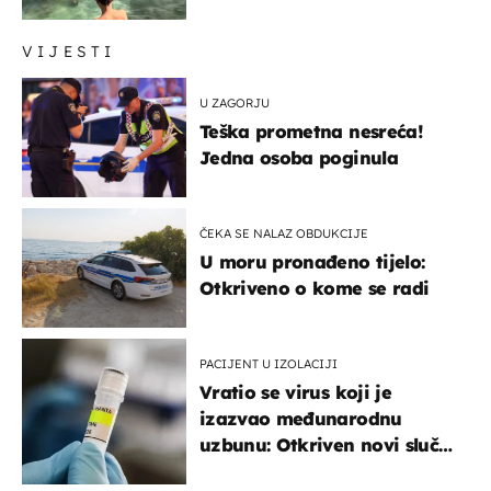
VIJESTI
U ZAGORJU
Teška prometna nesreća!
Jedna osoba poginula
ČEKA SE NALAZ OBDUKCIJE
U moru pronađeno tijelo:
Otkriveno o kome se radi
PACIJENT U IZOLACIJI
Vratio se virus koji je
izazvao međunarodnu
uzbunu: Otkriven novi slučaj
u Europi