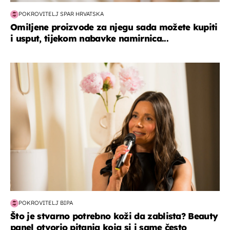
POKROVITELJ SPAR HRVATSKA
Omiljene proizvode za njegu sada možete kupiti
i usput, tijekom nabavke namirnica...
moda & ljepota
POKROVITELJ BIPA
Što je stvarno potrebno koži da zablista? Beauty
panel otvorio pitanja koja si i same često