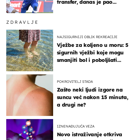
transfer, danas je pao
najniže u karijeri
ZDRAVLJE
NAJSIGURNIJI OBLIK REKREACIJE
Vježbe za koljeno u moru: 5
sigurnih vježbi koje mogu
smanjiti bol i poboljšati
pokretljivost
POKROVITELJ STADA
Zašto neki ljudi izgore na
suncu već nakon 15 minuta,
a drugi ne?
IZNENAĐUJUĆA VEZA
Novo istraživanje otkriva