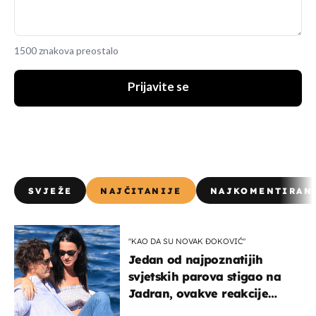
1500 znakova preostalo
Prijavite se
SVJEŽE
NAJČITANIJE
NAJKOMENTIRAN
"KAO DA SU NOVAK ĐOKOVIĆ"
Jedan od najpoznatijih
svjetskih parova stigao na
Jadran, ovakve reakcije
vjerojatno nisu očekivali