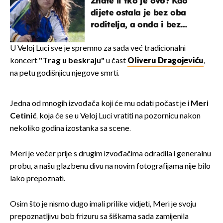
Znate li tko je ovo? Kao
dijete ostala je bez oba
roditelja, a onda i bez
milijuna koje je trebala
naslijediti
U Veloj Luci sve je spremno za sada već tradicionalni
koncert
"Trag u beskraju"
u čast
Oliveru Dragojeviću
,
na petu godišnjicu njegove smrti.
Jedna od mnogih izvođača koji će mu odati počast je i
Meri
Cetinić
, koja će se u Veloj Luci vratiti na pozornicu nakon
nekoliko godina izostanka sa scene.
Meri je večer prije s drugim izvođačima odradila i generalnu
probu, a našu glazbenu divu na novim fotografijama nije bilo
lako prepoznati.
Osim što je nismo dugo imali prilike vidjeti, Meri je svoju
prepoznatljivu bob frizuru sa šiškama sada zamijenila