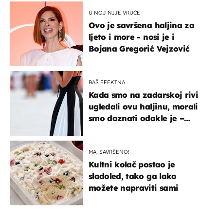
U NOJ NIJE VRUĆE
Ovo je savršena haljina za
ljeto i more - nosi je i
Bojana Gregorić Vejzović
BAŠ EFEKTNA
Kada smo na zadarskoj rivi
ugledali ovu haljinu, morali
smo doznati odakle je –
košta samo 18 eura
MA, SAVRŠENO!
Kultni kolač postao je
sladoled, tako ga lako
možete napraviti sami