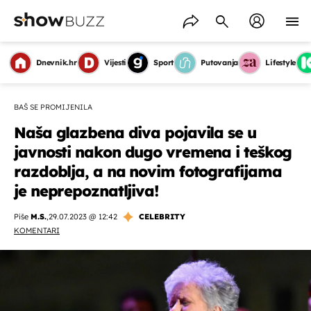
Dnevnik.hr
Vijesti
Sport
Putovanja
Lifestyle
BAŠ SE PROMIJENILA
Naša glazbena diva pojavila se u
javnosti nakon dugo vremena i teškog
razdoblja, a na novim fotografijama
je neprepoznatljiva!
Piše
M.S.
,
29.07.2023 @ 12:42
CELEBRITY
KOMENTARI
OMOGUĆI OBAVIJESTI