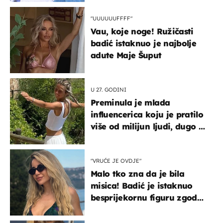
"UUUUUUFFFF"
Vau, koje noge! Ružičasti
badić istaknuo je najbolje
adute Maje Šuput
U 27. GODINI
Preminula je mlada
influencerica koju je pratilo
više od milijun ljudi, dugo se
borila s opakom bolešću
"VRUĆE JE OVDJE"
Malo tko zna da je bila
misica! Badić je istaknuo
besprijekornu figuru zgodne
voditeljice