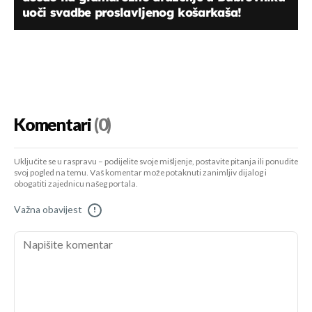
uoči svadbe proslavljenog košarkaša!
Komentari
(0)
Uključite se u raspravu – podijelite svoje mišljenje, postavite pitanja ili ponudite
svoj pogled na temu. Vaš komentar može potaknuti zanimljiv dijalog i
obogatiti zajednicu našeg portala.
Važna obavijest
!