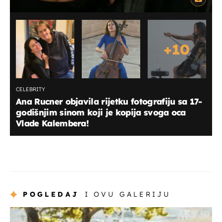
+
10
CELEBRITY
Ana Rucner objavila rijetku fotografiju sa 17-
godišnjim sinom koji je kopija svoga oca
Vlade Kalembera!
POGLEDAJ
I OVU GALERIJU