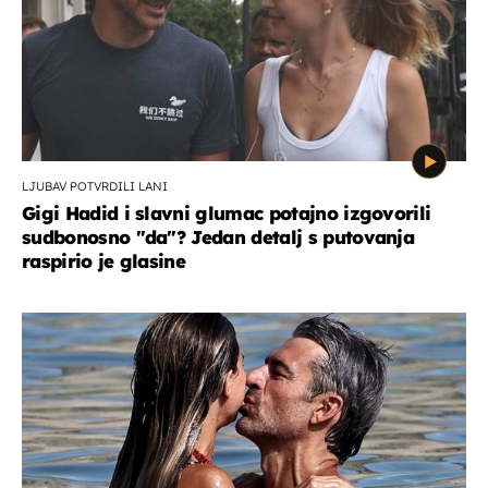
LJUBAV POTVRDILI LANI
Gigi Hadid i slavni glumac potajno izgovorili
sudbonosno "da"? Jedan detalj s putovanja
raspirio je glasine