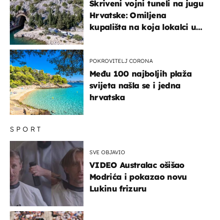
Skriveni vojni tuneli na jugu
Hrvatske: Omiljena
kupališta na koja lokalci u
miru dolaze roniti i skakati
u more
POKROVITELJ CORONA
Među 100 najboljih plaža
svijeta našla se i jedna
hrvatska
SPORT
SVE OBJAVIO
VIDEO Australac ošišao
Modrića i pokazao novu
Lukinu frizuru