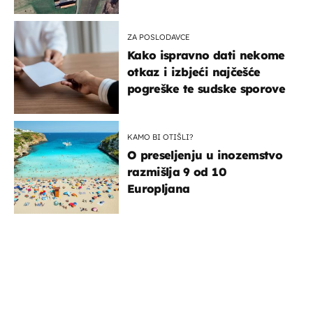
ZA POSLODAVCE
Kako ispravno dati nekome
otkaz i izbjeći najčešće
pogreške te sudske sporove
KAMO BI OTIŠLI?
O preseljenju u inozemstvo
razmišlja 9 od 10
Europljana