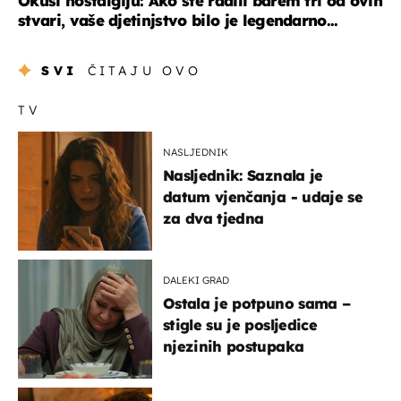
Okusi nostalgiju: Ako ste radili barem tri od ovih
stvari, vaše djetinjstvo bilo je legendarno...
SVI
ČITAJU OVO
TV
NASLJEDNIK
Nasljednik: Saznala je
datum vjenčanja - udaje se
za dva tjedna
DALEKI GRAD
Ostala je potpuno sama –
stigle su je posljedice
njezinih postupaka