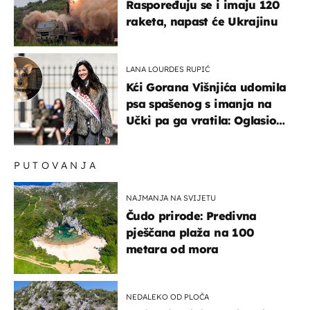
Raspoređuju se i imaju 120
raketa, napast će Ukrajinu
LANA LOURDES RUPIĆ
Kći Gorana Višnjića udomila
psa spašenog s imanja na
Učki pa ga vratila: Oglasio
se azil, majka odgovorila na
kritike
PUTOVANJA
NAJMANJA NA SVIJETU
Čudo prirode: Predivna
pješčana plaža na 100
metara od mora
NEDALEKO OD PLOČA