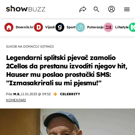
Dnevnik.hr
Vijesti
Sport
Putovanja
Lifestyle
SUKOB NA DOMAĆOJ ESTRADI
Legendarni splitski pjevač zamolio
2Cellos da prestanu izvoditi njegov hit,
Hauser mu poslao prostački SMS:
"Izmasakrirali su mi pjesmu!"
Piše
M.S.
,
11.01.2023 @ 09:52
CELEBRITY
KOMENTARI
OMOGUĆI OBAVIJESTI