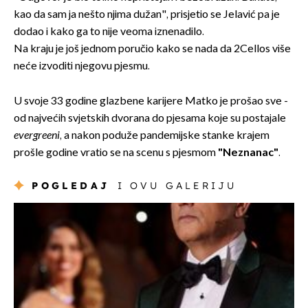
kao da sam ja nešto njima dužan", prisjetio se Jelavić pa je
dodao i kako ga to nije veoma iznenadilo.
Na kraju je još jednom poručio kako se nada da 2Cellos više
neće izvoditi njegovu pjesmu.
U svoje 33 godine glazbene karijere Matko je prošao sve -
od najvećih svjetskih dvorana do pjesama koje su postajale
evergreeni
, a nakon poduže pandemijske stanke krajem
prošle godine vratio se na scenu s pjesmom
"Neznanac"
.
POGLEDAJ
I OVU GALERIJU