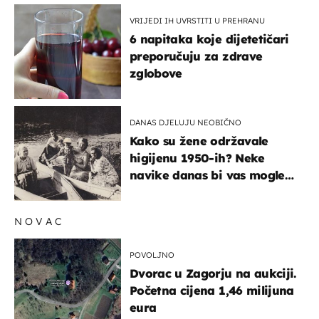
VRIJEDI IH UVRSTITI U PREHRANU
6 napitaka koje dijetetičari
preporučuju za zdrave
zglobove
DANAS DJELUJU NEOBIČNO
Kako su žene održavale
higijenu 1950-ih? Neke
navike danas bi vas mogle
iznenaditi
NOVAC
POVOLJNO
Dvorac u Zagorju na aukciji.
Početna cijena 1,46 milijuna
eura