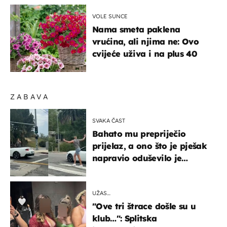
VOLE SUNCE
Nama smeta paklena
vrućina, ali njima ne: Ovo
cvijeće uživa i na plus 40
ZABAVA
SVAKA ČAST
Bahato mu prepriječio
prijelaz, a ono što je pješak
napravio oduševilo je
društvene mreže
UŽAS…
"Ove tri štrace došle su u
klub…": Splitska