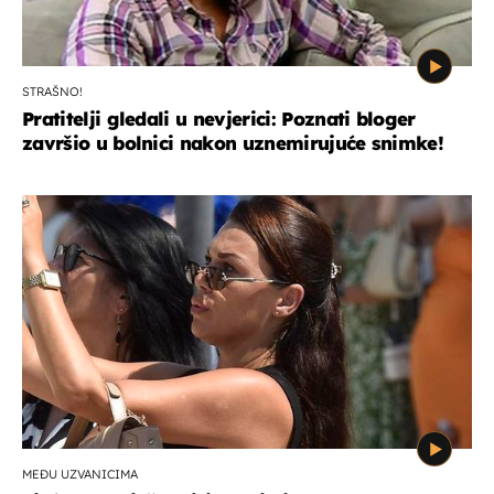
STRAŠNO!
Pratitelji gledali u nevjerici: Poznati bloger
završio u bolnici nakon uznemirujuće snimke!
MEĐU UZVANICIMA