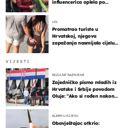
influencerica oplela po
ženama zbog užasnog
ponašanja
LOL
Promatrao turiste u
Hrvatskoj, njegova
zapažanja nasmijala cijelu
regiju
VIJESTI
REZULTAT RAZMJENE
Zajedničko pismo mladih iz
Hrvatske i Srbije povodom
Oluje: "Ako si rođen nakon
'95..."
ALARM U KIJEVU
Obavještajac otkrio: