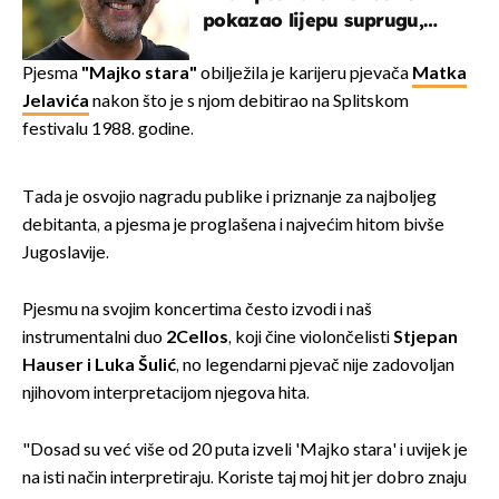
pokazao lijepu suprugu,
koja godinama izbjegava
javnost
Pjesma
"Majko stara"
obilježila je karijeru pjevača
Matka
Jelavića
nakon što je s njom debitirao na Splitskom
festivalu 1988. godine.
Tada je osvojio nagradu publike i priznanje za najboljeg
debitanta, a pjesma je proglašena i najvećim hitom bivše
Jugoslavije.
Pjesmu na svojim koncertima često izvodi i naš
instrumentalni duo
2Cellos
, koji čine violončelisti
Stjepan
Hauser i Luka Šulić
, no legendarni pjevač nije zadovoljan
njihovom interpretacijom njegova hita.
"Dosad su već više od 20 puta izveli 'Majko stara' i uvijek je
na isti način interpretiraju. Koriste taj moj hit jer dobro znaju