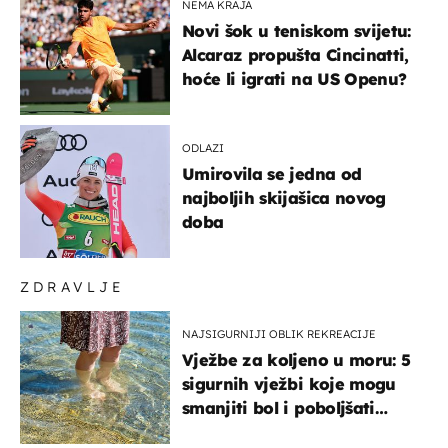
NEMA KRAJA
Novi šok u teniskom svijetu:
Alcaraz propušta Cincinatti,
hoće li igrati na US Openu?
ODLAZI
Umirovila se jedna od
najboljih skijašica novog
doba
ZDRAVLJE
NAJSIGURNIJI OBLIK REKREACIJE
Vježbe za koljeno u moru: 5
sigurnih vježbi koje mogu
smanjiti bol i poboljšati
pokretljivost