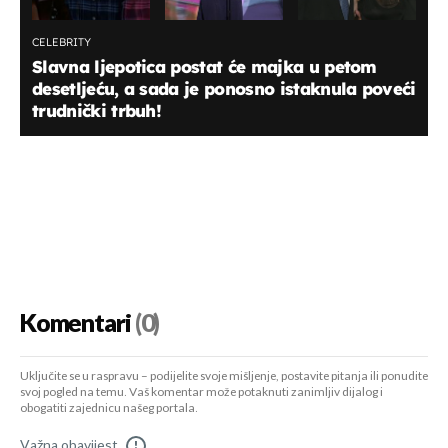
CELEBRITY
Slavna ljepotica postat će majka u petom
desetljeću, a sada je ponosno istaknula poveći
trudnički trbuh!
Komentari
(0)
Uključite se u raspravu – podijelite svoje mišljenje, postavite pitanja ili ponudite
svoj pogled na temu. Vaš komentar može potaknuti zanimljiv dijalog i
obogatiti zajednicu našeg portala.
Važna obavijest
!