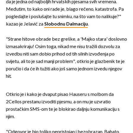
da je jedna od najboljih hrvatskih pjesama svih vremena.
Međutim, to kako oni rade je, blago rečeno, katastrofa. Pa
pogledajte i poslušajte tu snimku, na što vam to nalikuje?"
kazao je Jelavić za
Slobodnu Dalmaciju
.
"Strane hitove obrade bez greške, a 'Majko stara' doslovno
izmasakriraju! Osim toga, nikad me nisu tražili dozvolu za
izvedbu niti sam dobio prihod od tih silnih izvođenja po
svijetu, ali to je sad manji problem", otkrio je glazbenik te je
poručio i da će ih tužiti ako još samo jednom izvedu njegov
hit.
Otkrio je i kako je dvaput pisao Hauseru s molbom da
2Cellos prestanu izvoditi pjesmu, a on mu je uzvratio
prostačkim SMS-om te je blokirao daljnju komunikaciju s
njim.
"Odgovor je bio toliko nepristojan i bezobrazan. Bahato,