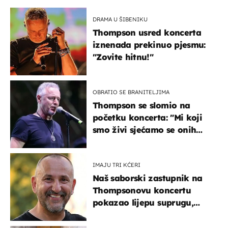
DRAMA U ŠIBENIKU
Thompson usred koncerta
iznenada prekinuo pjesmu:
"Zovite hitnu!"
OBRATIO SE BRANITELJIMA
Thompson se slomio na
početku koncerta: "Mi koji
smo živi sjećamo se onih
koji nisu..."
IMAJU TRI KĆERI
Naš saborski zastupnik na
Thompsonovu koncertu
pokazao lijepu suprugu,
koja godinama izbjegava
javnost