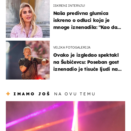
ISKRENI INTERVJU!
Naša predivna glumica
iskreno o odluci koja je
mnoge iznenadila: ''Kao da
mi je veliki teret pao s leđa''
VELIKA FOTOGALERIJA
Ovako je izgledao spektakl
na Šubićevcu: Poseban gost
iznenadio je tisuće ljudi na
Thompsonovu koncertu
IMAMO JOŠ
NA OVU TEMU
kultura & zabava