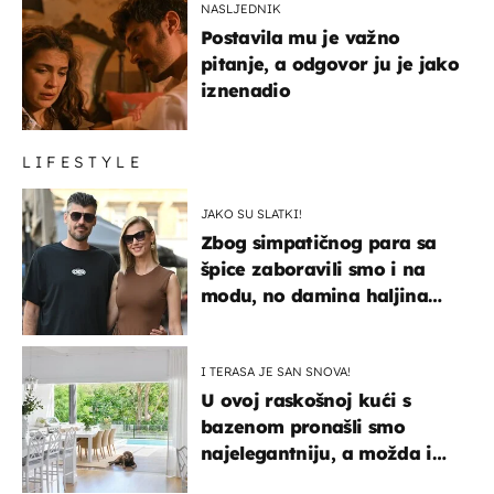
NASLJEDNIK
Postavila mu je važno
pitanje, a odgovor ju je jako
iznenadio
LIFESTYLE
JAKO SU SLATKI!
Zbog simpatičnog para sa
špice zaboravili smo i na
modu, no damina haljina
itekako nas se dojmila
I TERASA JE SAN SNOVA!
U ovoj raskošnoj kući s
bazenom pronašli smo
najelegantniju, a možda i
najljepšu bijelu kuhinju