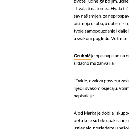
živote i učine ga boljim, uči
- hvala ti na tome... Hvala ti
sav naš smijeh, za neprospava
biti moja osoba, u dobru i zlu
tvoje samopouzdanje i dalje b
u svakom pogledu. Volim te, 
Grubnić
je opis napisao na e
srdačno mu zahvalila.
''Dakle, ovakva posveta zasluž
riječi i svakom osjećaju. Volim
napisala je.
A od Marka je dobila i skup
petu koje su bile upakirane u
izgledalo, pogledajte u našoj 