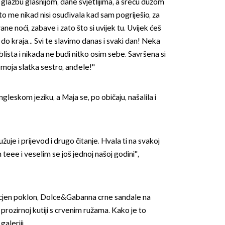
ne glazbu glasnijom, dane svjetlijima, a sreću dužom
 što me nikad nisi osuđivala kad sam pogriješio, za
ne noći, zabave i zato što si uvijek tu. Uvijek ćeš
, do kraja... Svi te slavimo danas i svaki dan! Neka
lista i nikada ne budi nitko osim sebe. Savršena si
moja slatka sestro, anđele!''
ngleskom jeziku, a Maja se, po običaju, našalila i
uje i prijevod i drugo čitanje. Hvala ti na svakoj
 teee i veselim se još jednoj našoj godini'',
ocjen poklon, Dolce&Gabanna crne sandale na
 prozirnoj kutiji s crvenim ružama. Kako je to
galeriji.