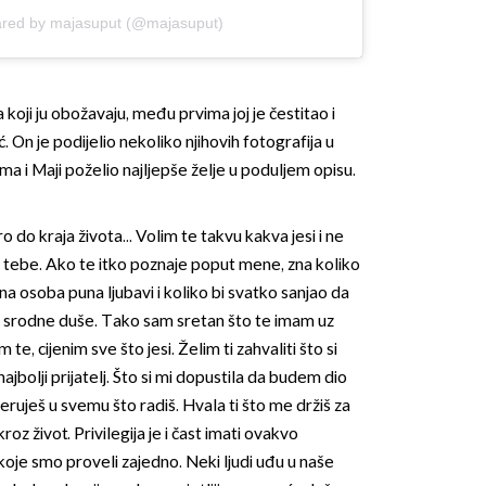
ared by majasuput (@majasuput)
 koji ju obožavaju, među prvima joj je čestitao i
. On je podijelio nekoliko njihovih fotografija u
a i Maji poželio najljepše želje u poduljem opisu.
 do kraja života... Volim te takvu kakva jesi i ne
z tebe. Ako te itko poznaje poput mene, zna koliko
ana osoba puna ljubavi i koliko bi svatko sanjao da
o srodne duše. Tako sam sretan što te imam uz
te, cijenim sve što jesi. Želim ti zahvaliti što si
bolji prijatelj. Što si mi dopustila da budem dio
jeruješ u svemu što radiš. Hvala ti što me držiš za
z život. Privilegija je i čast imati ovakvo
e koje smo proveli zajedno. Neki ljudi uđu u naše