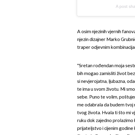
A post sh
A osim njezinih vjernih fanova
njezin dizajner Marko Grubnić
traper odjevnim kombinacijam
''Sretan rođendan moja sestro
bih mogao zamisliti život be
si nevjerojatna, ljubazna, od
te ima u svom životu. Mi sm
sebe. Puno te volim, poštujem 
me odabrala da budem tvoj naj
tvog života. Hvala ti što mi v
ruku dok zajedno prolazimo kro
prijateljstvo i cijenim godin