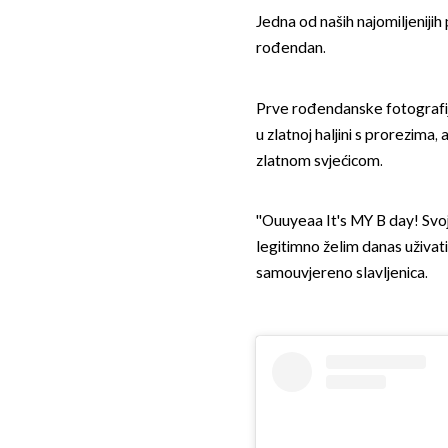
Jedna od naših najomiljenijih
rođendan.
Prve rođendanske fotograf
u zlatnoj haljini s prorezima,
zlatnom svjećicom.
''Ouuyeaa It's MY B day! Svoj
legitimno želim danas uživati u
samouvjereno slavljenica.