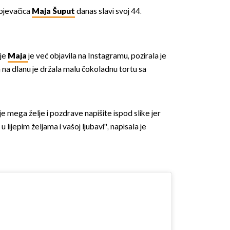
 pjevačica
Maja Šuput
danas slavi svoj 44.
ije
Maja
je već objavila na Instagramu, pozirala je
 a na dlanu je držala malu čokoladnu tortu sa
e mega želje i pozdrave napišite ispod slike jer
 lijepim željama i vašoj ljubavi'', napisala je