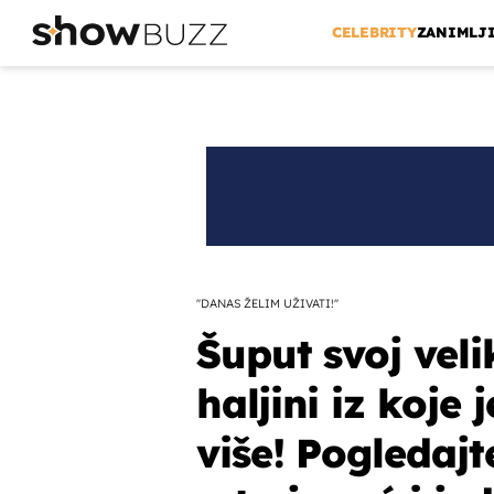
CELEBRITY
ZANIMLJ
''DANAS ŽELIM UŽIVATI!''
Šuput svoj veli
haljini iz koje 
više! Pogledajt