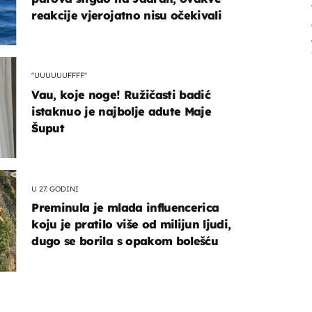
reakcije vjerojatno nisu očekivali
"UUUUUUFFFF"
Vau, koje noge! Ružičasti badić
istaknuo je najbolje adute Maje
Šuput
U 27. GODINI
Preminula je mlada influencerica
koju je pratilo više od milijun ljudi,
dugo se borila s opakom bolešću