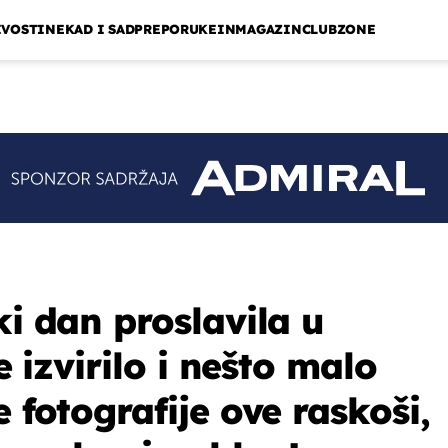
IVOSTI
NEKAD I SAD
PREPORUKE
INMAGAZIN
CLUBZONE
ki dan proslavila u
je izvirilo i nešto malo
e fotografije ove raskoši,