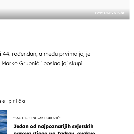
Foto: DNEVNIK.hr
 44. rođendan, a među prvima joj je
r Marko Grubnić i poslao joj skupi
 se priča
"KAO DA SU NOVAK ĐOKOVIĆ"
Jedan od najpoznatijih svjetskih
parova stigao na Jadran, ovakve