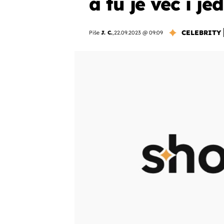
a tu je već i j
CELEBRITY
Piše
J. C.
,
22.09.2023 @ 09:09