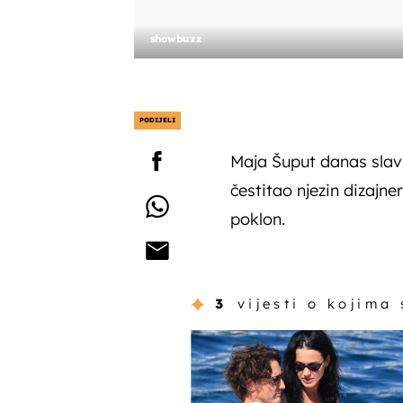
showbuzz
PODIJELI
Maja Šuput danas slavi
čestitao njezin dizajne
poklon.
3
vijesti o kojima