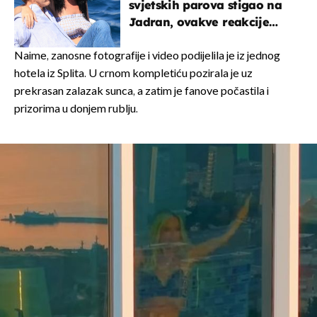
svjetskih parova stigao na
Jadran, ovakve reakcije
vjerojatno nisu očekivali
Naime, zanosne fotografije i video podijelila je iz jednog
hotela iz Splita. U crnom kompletiću pozirala je uz
prekrasan zalazak sunca, a zatim je fanove počastila i
prizorima u donjem rublju.