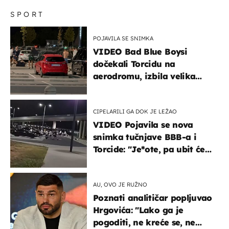
SPORT
POJAVILA SE SNIMKA
VIDEO Bad Blue Boysi
dočekali Torcidu na
aerodromu, izbila velika
masovna tučnjava
CIPELARILI GA DOK JE LEŽAO
VIDEO Pojavila se nova
snimka tučnjave BBB-a i
Torcide: "Je*ote, pa ubit će
ga!"
AU, OVO JE RUŽNO
Poznati analitičar popljuvao
Hrgovića: "Lako ga je
pogoditi, ne kreće se, ne