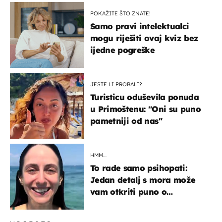
POKAŽITE ŠTO ZNATE!
Samo pravi intelektualci
mogu riješiti ovaj kviz bez
ijedne pogreške
JESTE LI PROBALI?
Turisticu oduševila ponuda
u Primoštenu: "Oni su puno
pametniji od nas"
HMM…
To rade samo psihopati:
Jedan detalj s mora može
vam otkriti puno o
prijateljima