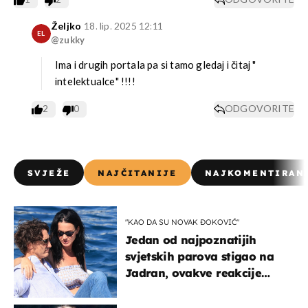
Željko
18. lip. 2025 12:11
EL
@zukky
Ima i drugih portala pa si tamo gledaj i čitaj "
intelektualce" !!!!
2
0
ODGOVORITE
SVJEŽE
NAJČITANIJE
NAJKOMENTIRAN
"KAO DA SU NOVAK ĐOKOVIĆ"
Jedan od najpoznatijih
svjetskih parova stigao na
Jadran, ovakve reakcije
vjerojatno nisu očekivali