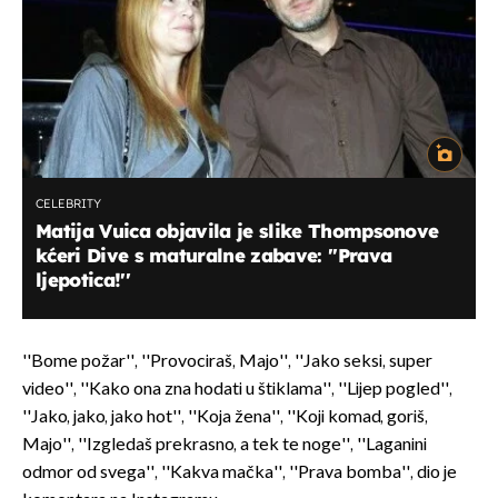
CELEBRITY
Matija Vuica objavila je slike Thompsonove
kćeri Dive s maturalne zabave: ''Prava
ljepotica!''
''Bome požar'', ''Provociraš, Majo'', ''Jako seksi, super
video'', ''Kako ona zna hodati u štiklama'', ''Lijep pogled'',
''Jako, jako, jako hot'', ''Koja žena'', ''Koji komad, goriš,
Majo'', ''Izgledaš prekrasno, a tek te noge'', ''Laganini
odmor od svega'', ''Kakva mačka'', ''Prava bomba'', dio je