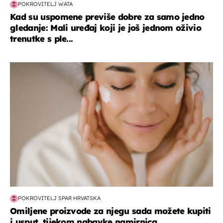
POKROVITELJ WATA
Kad su uspomene previše dobre za samo jedno
gledanje: Mali uređaj koji je još jednom oživio
trenutke s ple...
moda & ljepota
POKROVITELJ SPAR HRVATSKA
Omiljene proizvode za njegu sada možete kupiti
i usput, tijekom nabavke namirnica...