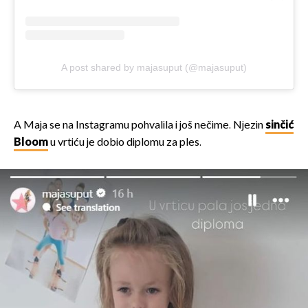
A post shared by majasuput (@majasuput)
A Maja se na Instagramu pohvalila i još nečime. Njezin
sinčić
Bloom
u vrtiću je dobio diplomu za ples.