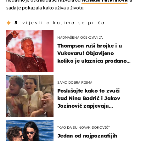
nedavno je otkrila da se razvela od
Nenada Tatarinova
, a
sada je pokazala kako uživa u životu.
3
vijesti o kojima se priča
NADMAŠENA OČEKIVANJA
Thompson ruši brojke i u
Vukovaru! Objavljeno
koliko je ulaznica prodano
u kratkom vremenu
SAMO DOBRA PISMA
Poslušajte kako to zvuči
kad Nina Badrić i Jakov
Jozinović zapjevaju
Oliverov hit!
"KAO DA SU NOVAK ĐOKOVIĆ"
Jedan od najpoznatijih