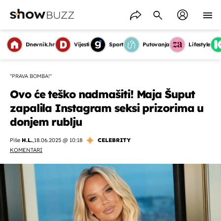
Dnevnik.hr
Vijesti
Sport
Putovanja
Lifestyle
''PRAVA BOMBA!''
Ovo će teško nadmašiti! Maja Šuput
zapalila Instagram seksi prizorima u
donjem rublju
Piše
H.L.
,
18.06.2025 @ 10:18
CELEBRITY
KOMENTARI
OMOGUĆI OBAVIJESTI