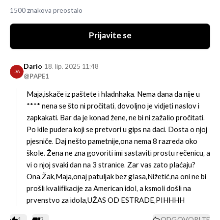
1500 znakova preostalo
Prijavite se
Dario
18. lip. 2025 11:48
DA
@PAPE1
Maja,iskače iz paštete i hladnhaka. Nema dana da nije u
**** nena se što ni pročitati, dovoljno je vidjeti naslov i
zapkakati. Bar da je konad žene, ne bi ni zažalio pročitati.
Po kile pudera koji se pretvori u gips na daci. Dosta o njoj
pjesniče. Daj nešto pametnije,ona nema 8 razreda oko
škole. Žena ne zna govoriti imi sastaviti prostu rečenicu, a
vi o njoj svaki dan na 3 stranice. Zar vas zato plaćaju?
Ona,Žak,Maja,onaj patuljak bez glasa,Nižetić,na oni ne bi
prošli kvalifikacije za American idol, a ksmoli došli na
prvenstvo za idola,UŽAS OD ESTRADE,PIHHHH
1
2
ODGOVORITE