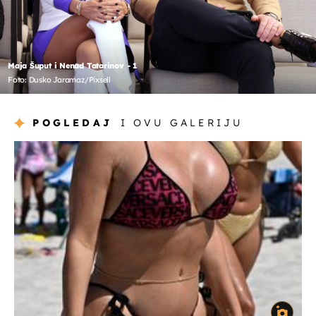
Maja Šuput i Nenad Tatarinov - 1
Foto: Dusko Jaramaz/Pixsell
POGLEDAJ
I OVU GALERIJU