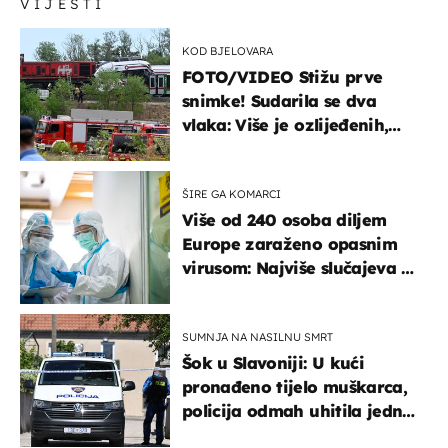
VIJESTI
KOD BJELOVARA
FOTO/VIDEO Stižu prve
snimke! Sudarila se dva
vlaka: Više je ozlijeđenih,
hitne službe na terenu
ŠIRE GA KOMARCI
Više od 240 osoba diljem
Europe zaraženo opasnim
virusom: Najviše slučajeva u
našem susjedstvu
SUMNJA NA NASILNU SMRT
Šok u Slavoniji: U kući
pronađeno tijelo muškarca,
policija odmah uhitila jednu
osobu