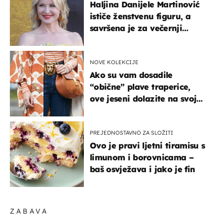
Haljina Danijele Martinović
ističe ženstvenu figuru, a
savršena je za večernji
izlazak na moru
NOVE KOLEKCIJE
Ako su vam dosadile
“obične” plave traperice,
ove jeseni dolazite na svoje
- izdvajamo 15 hit modela
PREJEDNOSTAVNO ZA SLOŽITI
Ovo je pravi ljetni tiramisu s
limunom i borovnicama –
baš osvježava i jako je fin
ZABAVA