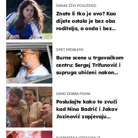
DANAS ŽIVI POVUČENO
Znate li tko je ovo? Kao
dijete ostala je bez oba
roditelja, a onda i bez
milijuna koje je trebala
naslijediti
OPET PROBLEMI
Burne scene u trgovačkom
centru: Sergej Trifunović i
supruga uhićeni nakon
svađe!
SAMO DOBRA PISMA
Poslušajte kako to zvuči
kad Nina Badrić i Jakov
Jozinović zapjevaju
Oliverov hit!
NADMAŠENA OČEKIVANJA