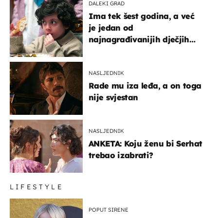
DALEKI GRAD
Ima tek šest godina, a već
je jedan od
najnagrađivanijih dječjih
glumaca
NASLJEDNIK
Rade mu iza leđa, a on toga
nije svjestan
NASLJEDNIK
ANKETA: Koju ženu bi Serhat
trebao izabrati?
LIFESTYLE
POPUT SIRENE