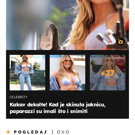
+
27
CELEBRITY
Kakav dekolte! Kad je skinula jaknicu,
paparazzi su imali što i snimiti
POGLEDAJ
I OVO