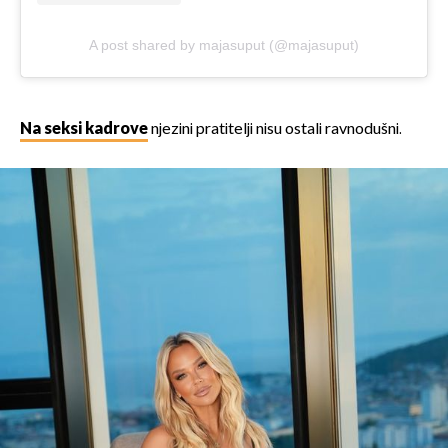
A post shared by majasuput (@majasuput)
Na seksi kadrove
njezini pratitelji nisu ostali ravnodušni.