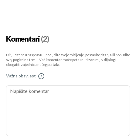
Komentari
(2)
Uključite se u raspravu – podijelite svoje mišljenje, postavite pitanja ili ponudite
svoj pogled na temu. Vaš komentar može potaknuti zanimljiv dijalog i
obogatiti zajednicu našeg portala.
Važna obavijest
!