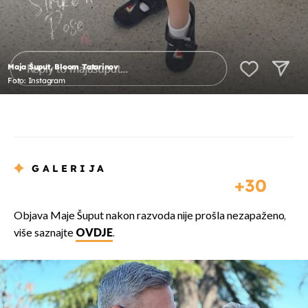
Maja Šuput, Bloom Tatarinov
Foto: Instagram
GALERIJA
30
Objava Maje Šuput nakon razvoda nije prošla nezapaženo,
više saznajte
OVDJE
.