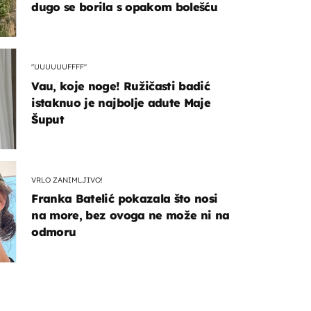
dugo se borila s opakom bolešću
"UUUUUUFFFF"
Vau, koje noge! Ružičasti badić
istaknuo je najbolje adute Maje
Šuput
VRLO ZANIMLJIVO!
Franka Batelić pokazala što nosi
na more, bez ovoga ne može ni na
odmoru