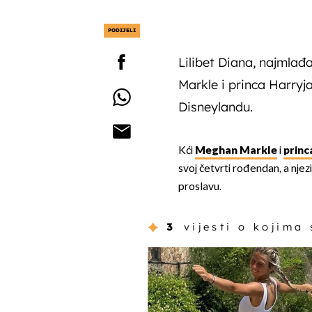
PODIJELI
Lilibet Diana, najmlađ
Markle i princa Harryja
Disneylandu.
Kći
Meghan Markle
i
princ
svoj četvrti rođendan, a njezin
proslavu.
3
vijesti o kojima