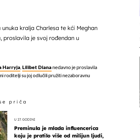
a unuka kralja Charlesa te kći Meghan
, proslavila je svoj rođendan u
a Harryja
,
Lilibet Diana
nedavno je proslavila
i roditelji su joj odlučili pružiti nezaboravnu
 se priča
U 27. GODINI
Preminula je mlada influencerica
koju je pratilo više od milijun ljudi,