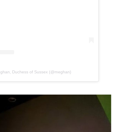
OMOGUĆI OBAVIJESTI
Meghan, Duchess of Sussex (@meghan)