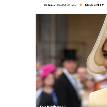
CELEBRITY
Piše
E.G.
,
21.05.2025 @ 19:19
Kate Middleton - 2