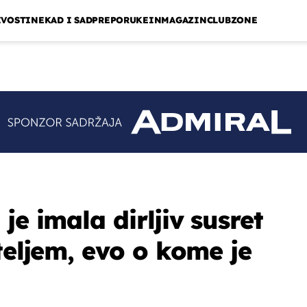
IVOSTI
NEKAD I SAD
PREPORUKE
INMAGAZIN
CLUBZONE
je imala dirljiv susret
teljem, evo o kome je