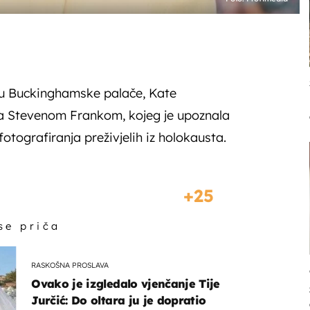
rtu Buckinghamske palače, Kate
sa Stevenom Frankom, kojeg je upoznala
otografiranja preživjelih iz holokausta.
25
 se priča
RASKOŠNA PROSLAVA
Ovako je izgledalo vjenčanje Tije
Jurčić: Do oltara ju je dopratio