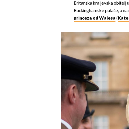
Britanska kraljevska obitelj u
Buckinghamske palače, a na n
princeza od Walesa
(
Kate