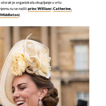
 utorak je organizirala okupljanje u vrtu
jemu su se našli i
princ William
i
Catherine,
 Middleton
).