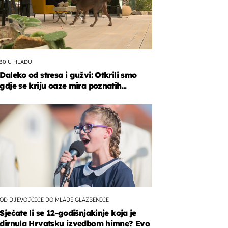
30 U HLADU
Daleko od stresa i gužvi: Otkrili smo
gdje se kriju oaze mira poznatih...
OD DJEVOJČICE DO MLADE GLAZBENICE
Sjećate li se 12-godišnjakinje koja je
dirnula Hrvatsku izvedbom himne? Evo