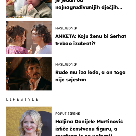
najnagrađivanijih dječjih
glumaca
NASLJEDNIK
ANKETA: Koju ženu bi Serhat
trebao izabrati?
NASLJEDNIK
Rade mu iza leđa, a on toga
nije svjestan
LIFESTYLE
POPUT SIRENE
Haljina Danijele Martinović
ističe ženstvenu figuru, a
savršena je za večernji