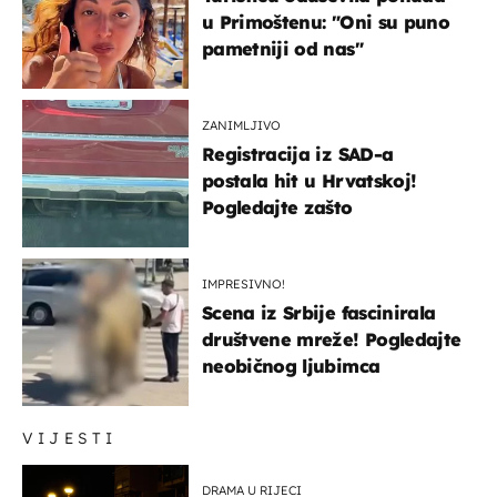
u Primoštenu: "Oni su puno
pametniji od nas"
ZANIMLJIVO
Registracija iz SAD-a
postala hit u Hrvatskoj!
Pogledajte zašto
IMPRESIVNO!
Scena iz Srbije fascinirala
društvene mreže! Pogledajte
neobičnog ljubimca
VIJESTI
DRAMA U RIJECI