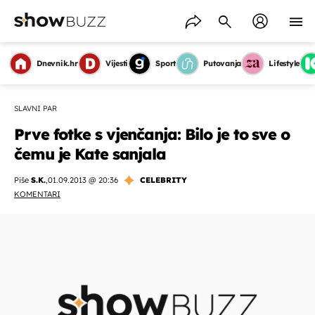
Dnevnik.hr
Vijesti
Sport
Putovanja
Lifestyle
SLAVNI PAR
Prve fotke s vjenčanja: Bilo je to sve o
čemu je Kate sanjala
Piše
S.K.
,
01.09.2013 @ 20:36
CELEBRITY
KOMENTARI
OMOGUĆI OBAVIJESTI