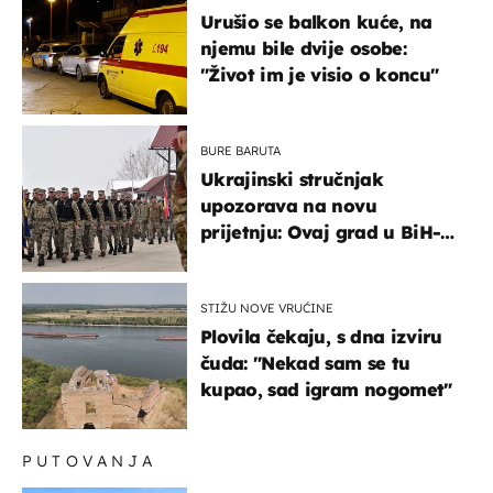
Urušio se balkon kuće, na
njemu bile dvije osobe:
"Život im je visio o koncu"
BURE BARUTA
Ukrajinski stručnjak
upozorava na novu
prijetnju: Ovaj grad u BiH-u
bi mogao biti žarište
STIŽU NOVE VRUĆINE
Plovila čekaju, s dna izviru
čuda: "Nekad sam se tu
kupao, sad igram nogomet"
PUTOVANJA