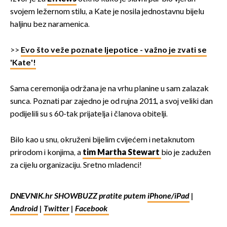
svojem ležernom stilu, a Kate je nosila jednostavnu bijelu
haljinu bez naramenica.
>>
Evo što veže poznate ljepotice - važno je zvati se
'Kate'!
Sama ceremonija održana je na vrhu planine u sam zalazak
sunca. Poznati par zajedno je od rujna 2011., a svoj veliki dan
podijelili su s 60-tak prijatelja i članova obitelji.
Bilo kao u snu, okruženi bijelim cvijećem i netaknutom
prirodom i konjima, a
tim Martha Stewart
bio je zadužen
za cijelu organizaciju. Sretno mladenci!
DNEVNIK.hr SHOWBUZZ pratite putem
iPhone/iPad
|
Android
|
Twitter
|
Facebook