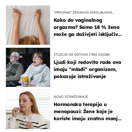
"VRHUNAC" ŽENSKOG SEKSUALNOG
ISKUSTVA
Kako do vaginalnog
orgazma? Samo 18 % žena
može ga doživjeti isključivo
na ovaj način
STUDIJA NA GOTOVO 1.900 OSOBA
Ljudi koji redovito rade ovo
imaju “mlađi” organizam,
pokazuje istraživanje
NOVO ISTRAŽIVANJE
Hormonska terapija u
menopauzi: Žene koje je
koriste imaju znatno manji
rizik od ovoga