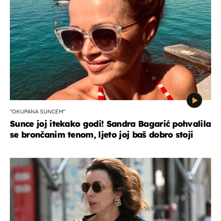
"OKUPANA SUNCEM"
Sunce joj itekako godi! Sandra Bagarić pohvalila
se brončanim tenom, ljeto joj baš dobro stoji