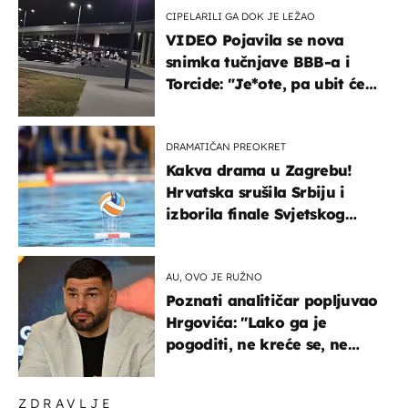
CIPELARILI GA DOK JE LEŽAO
VIDEO Pojavila se nova
snimka tučnjave BBB-a i
Torcide: "Je*ote, pa ubit će
ga!"
DRAMATIČAN PREOKRET
Kakva drama u Zagrebu!
Hrvatska srušila Srbiju i
izborila finale Svjetskog
prvenstva
AU, OVO JE RUŽNO
Poznati analitičar popljuvao
Hrgovića: "Lako ga je
pogoditi, ne kreće se, ne
koristi noge..."
ZDRAVLJE