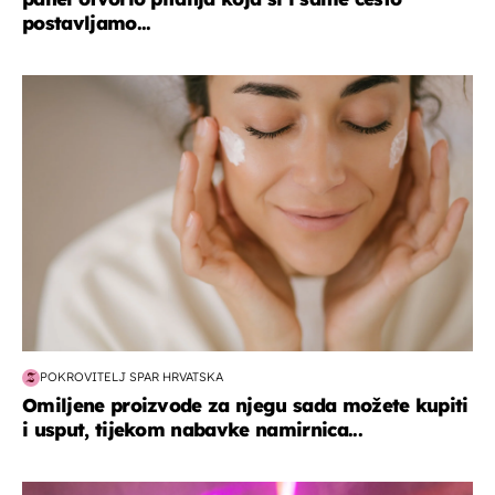
postavljamo...
moda & ljepota
POKROVITELJ SPAR HRVATSKA
Omiljene proizvode za njegu sada možete kupiti
i usput, tijekom nabavke namirnica...
kultura & zabava