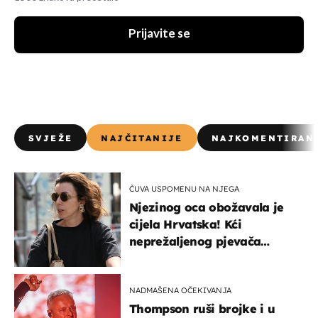
Prijavite se
SVJEŽE
NAJČITANIJE
NAJKOMENTIRAN
ČUVA USPOMENU NA NJEGA
Njezinog oca obožavala je
cijela Hrvatska! Kći
neprežaljenog pjevača
projurila špicom na dva
kotača
NADMAŠENA OČEKIVANJA
Thompson ruši brojke i u