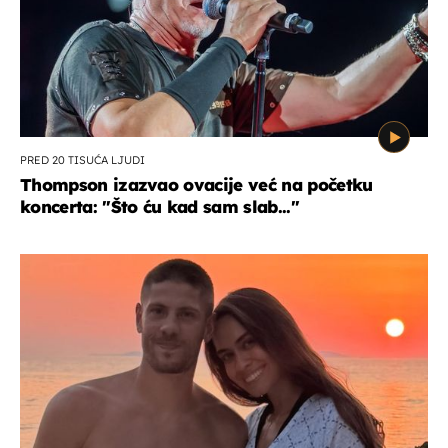
PRED 20 TISUĆA LJUDI
Thompson izazvao ovacije već na početku
koncerta: "Što ću kad sam slab..."