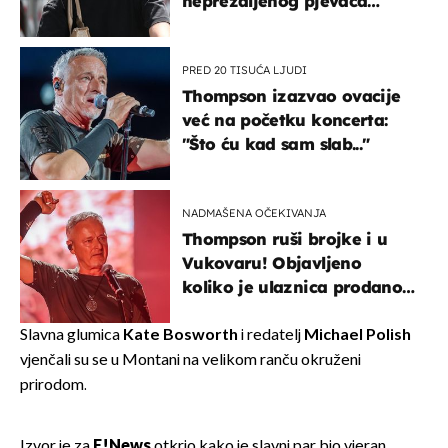
neprežaljenog pjevača
projurila špicom na dva
kotača
PRED 20 TISUĆA LJUDI
Thompson izazvao ovacije
već na početku koncerta:
"Što ću kad sam slab..."
NADMAŠENA OČEKIVANJA
Thompson ruši brojke i u
Vukovaru! Objavljeno
koliko je ulaznica prodano
u kratkom vremenu
Slavna glumica
Kate Bosworth
i redatelj
Michael Polish
vjenčali su se u Montani na velikom ranču okruženi
prirodom.
Izvor je za
E!News
otkrio kako je slavni par bio vjeran