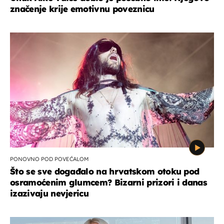
značenje krije emotivnu poveznicu
PONOVNO POD POVEĆALOM
Što se sve događalo na hrvatskom otoku pod
osramoćenim glumcem? Bizarni prizori i danas
izazivaju nevjericu