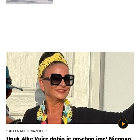
"BILO NAM JE VAŽNO..."
Unuk Alke Vuice dobio je posebno ime! Njegovo