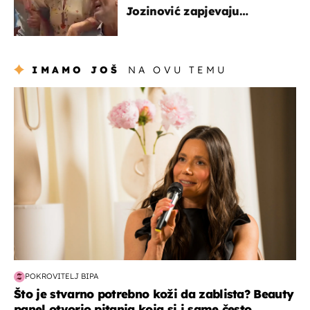
Jozinović zapjevaju
Oliverov hit!
IMAMO JOŠ
NA OVU TEMU
moda & ljepota
POKROVITELJ BIPA
Što je stvarno potrebno koži da zablista? Beauty
panel otvorio pitanja koja si i same često