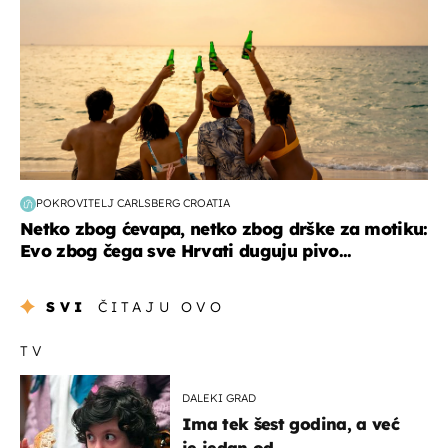
POKROVITELJ CARLSBERG CROATIA
Netko zbog ćevapa, netko zbog drške za motiku:
Evo zbog čega sve Hrvati duguju pivo...
SVI
ČITAJU OVO
TV
DALEKI GRAD
Ima tek šest godina, a već
je jedan od