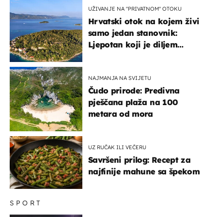
UŽIVANJE NA "PRIVATNOM" OTOKU
Hrvatski otok na kojem živi
samo jedan stanovnik:
Ljepotan koji je diljem
svijeta poznat po svojem
"bijelom zlatu"
NAJMANJA NA SVIJETU
Čudo prirode: Predivna
pješčana plaža na 100
metara od mora
UZ RUČAK ILI VEČERU
Savršeni prilog: Recept za
najfinije mahune sa špekom
SPORT