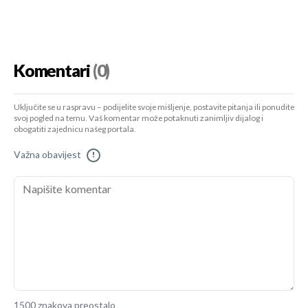
Komentari
(0)
Uključite se u raspravu – podijelite svoje mišljenje, postavite pitanja ili ponudite
svoj pogled na temu. Vaš komentar može potaknuti zanimljiv dijalog i
obogatiti zajednicu našeg portala.
Važna obavijest
!
1500 znakova preostalo