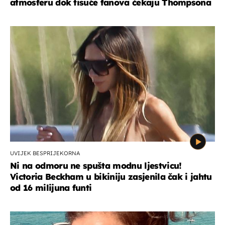
atmosferu dok tisuće fanova čekaju Thompsona
UVIJEK BESPRIJEKORNA
Ni na odmoru ne spušta modnu ljestvicu!
Victoria Beckham u bikiniju zasjenila čak i jahtu
od 16 milijuna funti