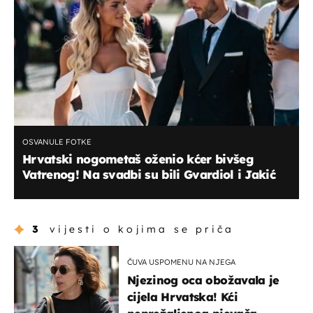
OSVANULE FOTKE
Hrvatski nogometaš oženio kćer bivšeg
Vatrenog! Na svadbi su bili Gvardiol i Jakić
3
vijesti o kojima se priča
ČUVA USPOMENU NA NJEGA
Njezinog oca obožavala je
cijela Hrvatska! Kći