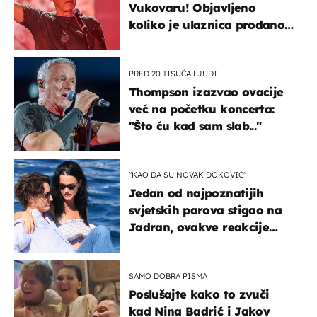
Vukovaru! Objavljeno
koliko je ulaznica prodano
u kratkom vremenu
PRED 20 TISUĆA LJUDI
Thompson izazvao ovacije
već na početku koncerta:
"Što ću kad sam slab..."
"KAO DA SU NOVAK ĐOKOVIĆ"
Jedan od najpoznatijih
svjetskih parova stigao na
Jadran, ovakve reakcije
vjerojatno nisu očekivali
SAMO DOBRA PISMA
Poslušajte kako to zvuči
kad Nina Badrić i Jakov