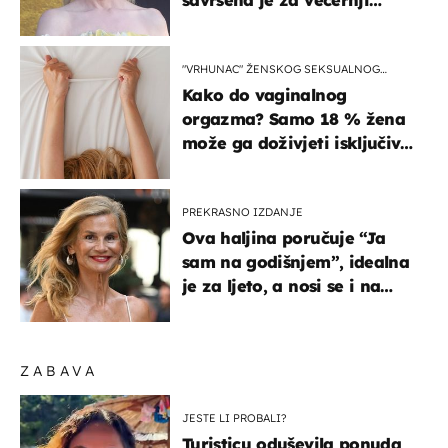
izlazak na moru
"VRHUNAC" ŽENSKOG SEKSUALNOG
ISKUSTVA
Kako do vaginalnog
orgazma? Samo 18 % žena
može ga doživjeti isključivo
na ovaj način
PREKRASNO IZDANJE
Ova haljina poručuje “Ja
sam na godišnjem”, idealna
je za ljeto, a nosi se i na
zagrebačkoj špici
ZABAVA
JESTE LI PROBALI?
Turisticu oduševila ponuda