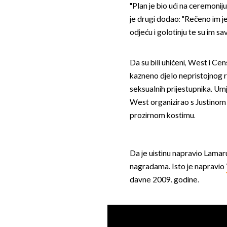
"Plan je bio ući na ceremoniju
je drugi dodao: "Rečeno im j
odjeću i golotinju te su im sa
Da su bili uhićeni, West i Ce
kazneno djelo nepristojnog ra
seksualnih prijestupnika. Um
West organizirao s Justinom
prozirnom kostimu.
Da je uistinu napravio Lamaru
nagradama. Isto je napravio
davne 2009. godine.