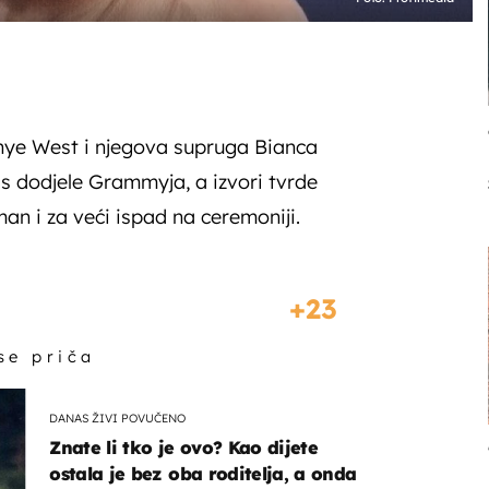
nye West i njegova supruga Bianca
i s dodjele Grammyja, a izvori tvrde
an i za veći ispad na ceremoniji.
23
 se priča
DANAS ŽIVI POVUČENO
Znate li tko je ovo? Kao dijete
ostala je bez oba roditelja, a onda