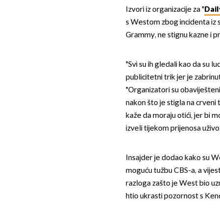
Izvori iz organizacije za "
Dail
s Westom zbog incidenta iz st
Grammy, ne stignu kazne i p
"Svi su ih gledali kao da su l
publicitetni trik jer je zabrin
"Organizatori su obaviješteni
nakon što je stigla na crveni
kaže da moraju otići, jer bi 
izveli tijekom prijenosa uživo
Insajder je dodao kako su Wes
moguću tužbu CBS-a, a vijest
razloga zašto je West bio uzr
htio ukrasti pozornost s Ken