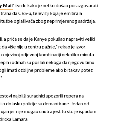
y Mail
" tvrde kako je netko došao porazgovarati
raha da CBS-u, televiziji koja je emitirala
ritužbe oglašivača zbog neprimjerenog sadržaja.
udi, a priča se da je Kanye pokušao napraviti veliki
ut da više nije u centru pažnje," rekao je izvor.
OMOGUĆI OBAVIJESTI
 o njezinoj odjevnoj kombinaciji nekoliko minuta
 tepih i odmah su poslali nekoga da njegovu timu
mogli imati ozbiljne probleme ako bi takav potez
."
tovi najbliži suradnici upozorili repera na
i o dolasku policije su demantirane. Jedan od
ujan jer nije mogao unutra jest to što je ispadom
dricka Lamara.