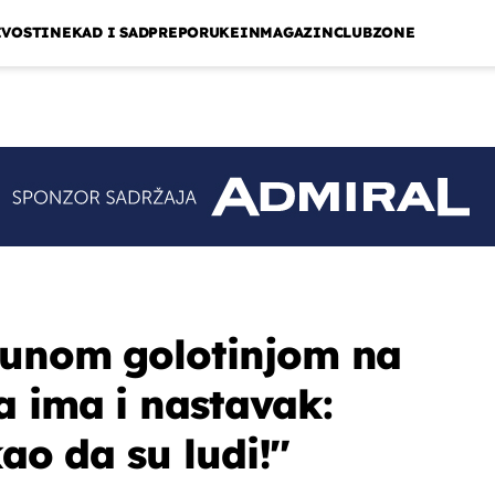
IVOSTI
NEKAD I SAD
PREPORUKE
INMAGAZIN
CLUBZONE
punom golotinjom na
a ima i nastavak:
kao da su ludi!''