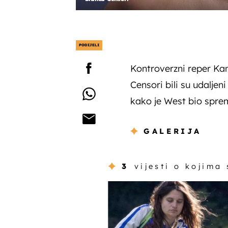
PODIJELI
Kontroverzni reper Ka
Censori bili su udaljen
kako je West bio sprem
GALERIJA
3
vijesti o kojima