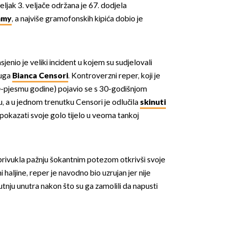
eljak 3. veljače održana je 67. dodjela
mmy
, a najviše gramofonskih kipića dobio je
nio je veliki incident u kojem su sudjelovali
ruga
Bianca Censori
. Kontroverzni reper, koji je
p
-pjesmu godine) pojavio se s 30-godišnjom
 a u jednom trenutku Censori je odlučila
skinuti
i pokazati svoje golo tijelo u veoma tankoj
privukla pažnju šokantnim potezom otkrivši svoje
i haljine, reper je navodno bio uzrujan jer nije
tnju unutra nakon što su ga zamolili da napusti