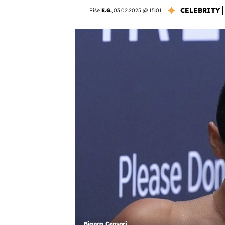
CELEBRITY
Piše
E.G.
,
03.02.2025 @ 15:01
Bianca Censori