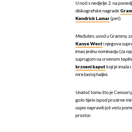
U noći s nedjelje 2. na ponedj
diskografske nagrade
Gra
Kendrick Lamar
(pet).
Međutim, uvod u Grammy zasje
Kanye West
i njegova sup
imao jednu nominaciju (za
ra
suprugom na crvenom tepihu,
krzneni kaput
koji je imala 
mrežastoj haljini.
Unatoč tomu što je Censori 
golo tijelo ispod prozirne min
uspio napraviti još veću pomu
prostor.