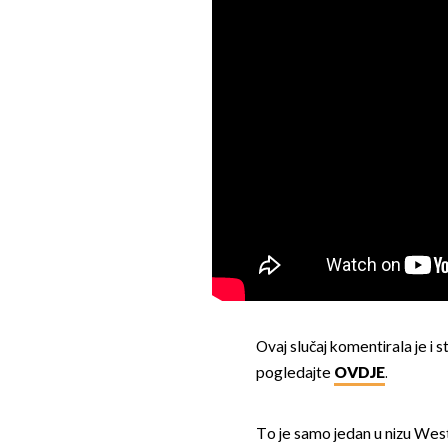
Ovaj slučaj komentirala je i st
pogledajte
OVDJE
.
To je samo jedan u nizu West