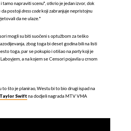
 i tamo napraviti scenu", otkrio je jedan izvor, dok
e da postoji
dress code
koji zabranjuje nepristojnu
vjetovali da ne ulaze."
nsori mogli su biti suočeni s optužbom za teško
zodijevanja, zbog toga bi deset godina bili na listi
jesto toga, par se pokupio i otišao na
party
koji je
 Laboyjem, a na kojem se Censori pojavila u crnom
 to što je planirao, Westu bi to bio drugi ispad na
Taylor Swift
na dodjeli nagrada MTV VMA