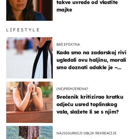
takve uvrede od vlastite
majke
LIFESTYLE
BAŠ EFEKTNA
Kada smo na zadarskoj rivi
ugledali ovu haljinu, morali
smo doznati odakle je –
košta samo 18 eura
(NE)PRIMJERENA?
Svećenik kritizirao kratku
odjeću usred toplinskog
vala, slažete li se s njim?
NAJSIGURNIJI OBLIK REKREACIJE