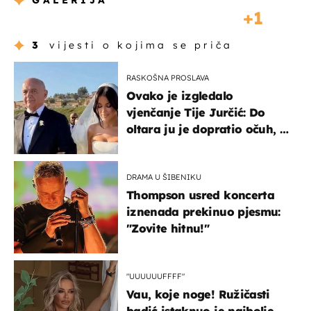
GALERIJA
1
3
vijesti o kojima se priča
RASKOŠNA PROSLAVA
Ovako je izgledalo
vjenčanje Tije Jurčić: Do
oltara ju je dopratio očuh, a
slavilo se uz Olivera i Rozgu
DRAMA U ŠIBENIKU
Thompson usred koncerta
iznenada prekinuo pjesmu:
"Zovite hitnu!"
"UUUUUUFFFF"
Vau, koje noge! Ružičasti