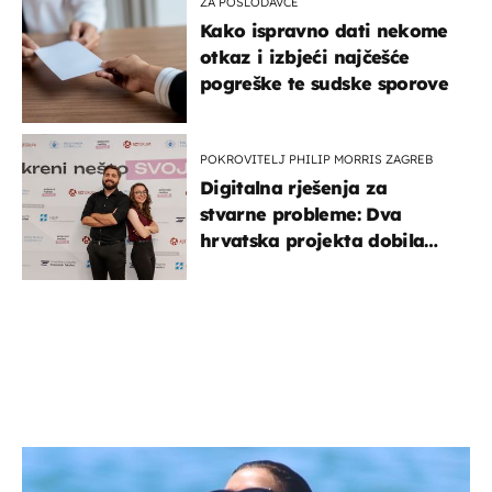
ZA POSLODAVCE
Kako ispravno dati nekome
otkaz i izbjeći najčešće
pogreške te sudske sporove
POKROVITELJ PHILIP MORRIS ZAGREB
Digitalna rješenja za
stvarne probleme: Dva
hrvatska projekta dobila
potporu za razvoj