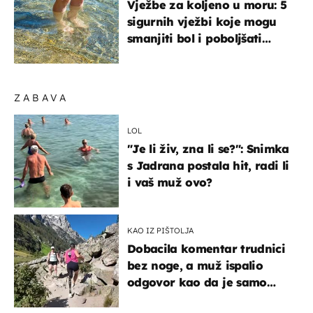
Vježbe za koljeno u moru: 5
sigurnih vježbi koje mogu
smanjiti bol i poboljšati
pokretljivost
ZABAVA
LOL
"Je li živ, zna li se?": Snimka
s Jadrana postala hit, radi li
i vaš muž ovo?
KAO IZ PIŠTOLJA
Dobacila komentar trudnici
bez noge, a muž ispalio
odgovor kao da je samo
čekao…