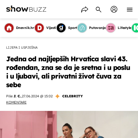
Dnevnik.hr
Vijesti
Sport
Putovanja
Lifestyle
LIJEPA I USPJEŠNA
Jedna od najljepših Hrvatica slavi 43.
rođendan, zna se da je sretna i u poslu
i u ljubavi, ali privatni život čuva za
sebe
Piše
J. C.
,
27.06.2024 @ 15:02
CELEBRITY
KOMENTARI
OMOGUĆI OBAVIJESTI