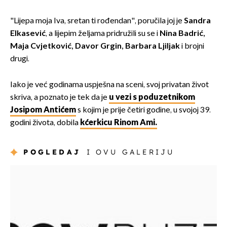
"Lijepa moja Iva, sretan ti rođendan", poručila joj je
Sandra
Elkasević
, a lijepim željama pridružili su se i
Nina Badrić,
Maja Cvjetković, Davor Grgin, Barbara Ljiljak
i brojni
drugi.
Iako je već godinama uspješna na sceni, svoj privatan život
skriva, a poznato je tek da je
u vezi s poduzetnikom
Josipom Antićem
s kojim je prije četiri godine, u svojoj 39.
godini života, dobila
kćerkicu Rinom Ami.
POGLEDAJ
I OVU GALERIJU