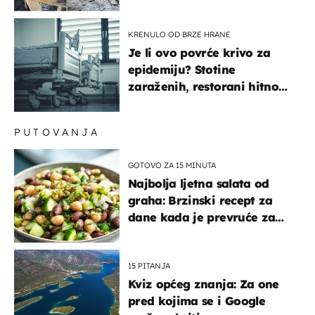
gorjelo, smijali su se, pili i
pokazivali mi srednji prst"
KRENULO OD BRZE HRANE
Je li ovo povrće krivo za
epidemiju? Stotine
zaraženih, restorani hitno
povukli proizvod
PUTOVANJA
GOTOVO ZA 15 MINUTA
Najbolja ljetna salata od
graha: Brzinski recept za
dane kada je prevruće za
kuhanje
15 PITANJA
Kviz općeg znanja: Za one
pred kojima se i Google