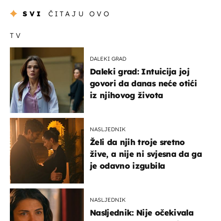
SVI
ČITAJU OVO
TV
DALEKI GRAD
Daleki grad: Intuicija joj
govori da danas neće otići
iz njihovog života
NASLJEDNIK
Želi da njih troje sretno
žive, a nije ni svjesna da ga
je odavno izgubila
NASLJEDNIK
Nasljednik: Nije očekivala