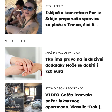
ŠTO KAŽETE?
Isključio komentare: Par iz
Srbije preporučio spravicu
za plažu s Temua, čini li
vam se ovo sigurnim?
VIJESTI
IMAŠ PRAVO, OSTVARI GA!
Tko ima pravo na inkluzivni
dodatak? Može se dobiti i
720 eura
STIGAO I ŠOK S BOOKINGA
VIDEO Gošća izazvala
požar luksuznog
apartmana. Vlasnik: "Dok je