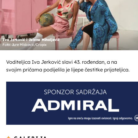
Iva Jerković i Jelena Miholjević
Foto: Jure Miskovic/Cropix
Voditeljica Iva Jerković slavi 43. rođendan, a na
svojim pričama podijelila je lijepe čestitke prijateljica.