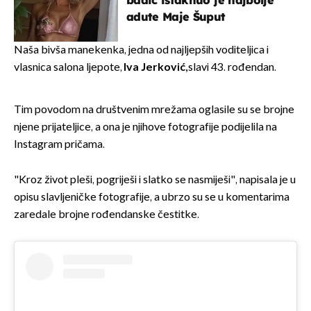
badić istaknuo je najbolje
adute Maje Šuput
Naša bivša manekenka, jedna od najljepših voditeljica i
vlasnica salona ljepote,
Iva Jerković,
slavi 43. rođendan.
Tim povodom na društvenim mrežama oglasile su se brojne
njene prijateljice, a ona je njihove fotografije podijelila na
Instagram pričama.
"Kroz život pleši, pogriješi i slatko se nasmiješi", napisala je u
opisu slavljeničke fotografije, a ubrzo su se u komentarima
zaredale brojne rođendanske čestitke.