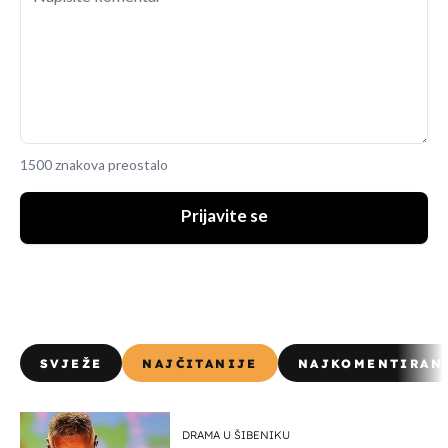
1500 znakova preostalo
Prijavite se
SVJEŽE
NAJČITANIJE
NAJKOMENTIRAN
DRAMA U ŠIBENIKU