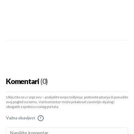
Komentari
(0)
Uključite se u raspravu – podijelite svoje mišljenje, postavite pitanja ili ponudite
svoj pogled na temu. Vaš komentar može potaknuti zanimljiv dijalog i
obogatiti zajednicu našeg portala.
Važna obavijest
!