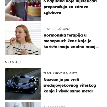
6 napitaka koje dijetetičari
preporučuju za zdrave
zglobove
NOVO ISTRAŽIVANJE
Hormonska terapija u
menopauzi: Žene koje je
koriste imaju znatno manji
rizik od ovoga
NOVAC
TREĆI UNIKATNI BUGATTI
Nazvan je po vrsti
srednjovjekovnog viteškog
konja i visok samo metar