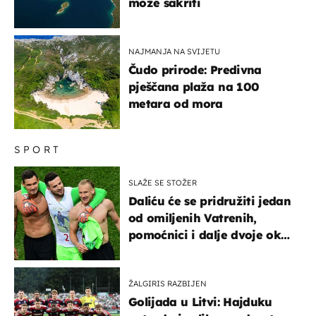
može sakriti
NAJMANJA NA SVIJETU
Čudo prirode: Predivna
pješčana plaža na 100
metara od mora
SPORT
SLAŽE SE STOŽER
Daliću će se pridružiti jedan
od omiljenih Vatrenih,
pomoćnici i dalje dvoje oko
ponude
ŽALGIRIS RAZBIJEN
Golijada u Litvi: Hajduku