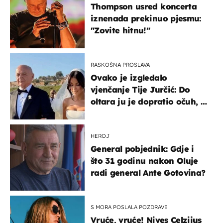
Thompson usred koncerta
iznenada prekinuo pjesmu:
"Zovite hitnu!"
RASKOŠNA PROSLAVA
Ovako je izgledalo
vjenčanje Tije Jurčić: Do
oltara ju je dopratio očuh, a
slavilo se uz Olivera i Rozgu
HEROJ
General pobjednik: Gdje i
što 31 godinu nakon Oluje
radi general Ante Gotovina?
S MORA POSLALA POZDRAVE
Vruće, vruće! Nives Celzijus