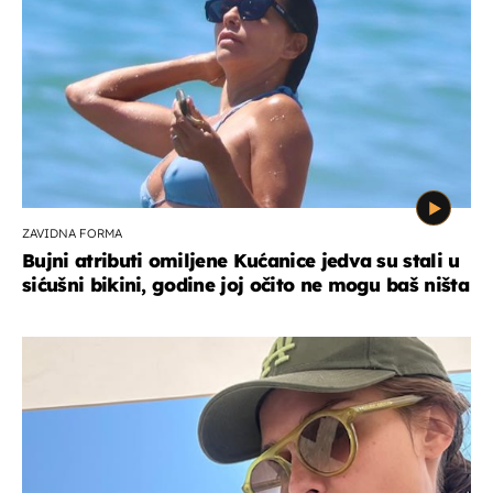
ZAVIDNA FORMA
Bujni atributi omiljene Kućanice jedva su stali u
sićušni bikini, godine joj očito ne mogu baš ništa