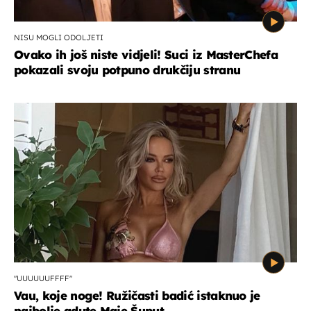
NISU MOGLI ODOLJETI
Ovako ih još niste vidjeli! Suci iz MasterChefa
pokazali svoju potpuno drukčiju stranu
"UUUUUUFFFF"
Vau, koje noge! Ružičasti badić istaknuo je
najbolje adute Maje Šuput