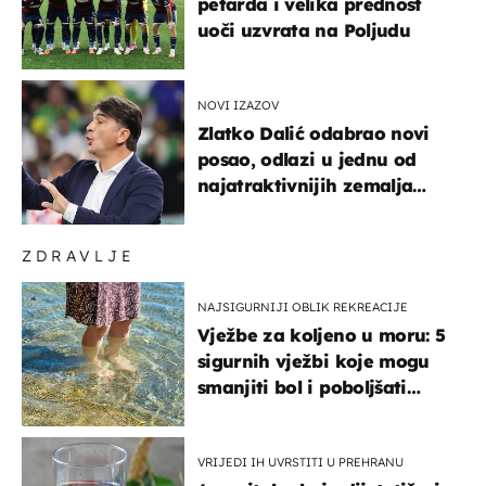
petarda i velika prednost
uoči uzvrata na Poljudu
NOVI IZAZOV
Zlatko Dalić odabrao novi
posao, odlazi u jednu od
najatraktivnijih zemalja
svijeta
ZDRAVLJE
NAJSIGURNIJI OBLIK REKREACIJE
Vježbe za koljeno u moru: 5
sigurnih vježbi koje mogu
smanjiti bol i poboljšati
pokretljivost
VRIJEDI IH UVRSTITI U PREHRANU