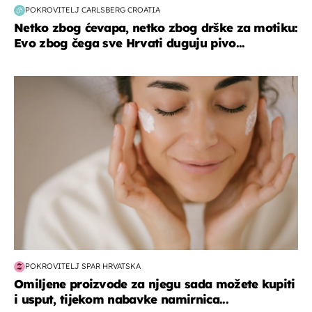
POKROVITELJ CARLSBERG CROATIA
Netko zbog ćevapa, netko zbog drške za motiku:
Evo zbog čega sve Hrvati duguju pivo...
moda & ljepota
POKROVITELJ SPAR HRVATSKA
Omiljene proizvode za njegu sada možete kupiti
i usput, tijekom nabavke namirnica...