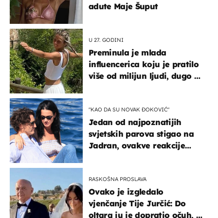
adute Maje Šuput
U 27. GODINI
Preminula je mlada
influencerica koju je pratilo
više od milijun ljudi, dugo se
borila s opakom bolešću
"KAO DA SU NOVAK ĐOKOVIĆ"
Jedan od najpoznatijih
svjetskih parova stigao na
Jadran, ovakve reakcije
vjerojatno nisu očekivali
RASKOŠNA PROSLAVA
Ovako je izgledalo
vjenčanje Tije Jurčić: Do
oltara ju je dopratio očuh, a