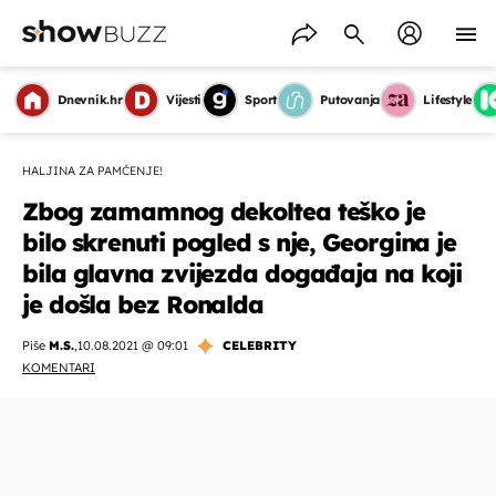
Dnevnik.hr
Vijesti
Sport
Putovanja
Lifestyle
HALJINA ZA PAMĆENJE!
Zbog zamamnog dekoltea teško je
bilo skrenuti pogled s nje, Georgina je
bila glavna zvijezda događaja na koji
je došla bez Ronalda
Piše
M.S.
,
10.08.2021 @ 09:01
CELEBRITY
KOMENTARI
OMOGUĆI OBAVIJESTI