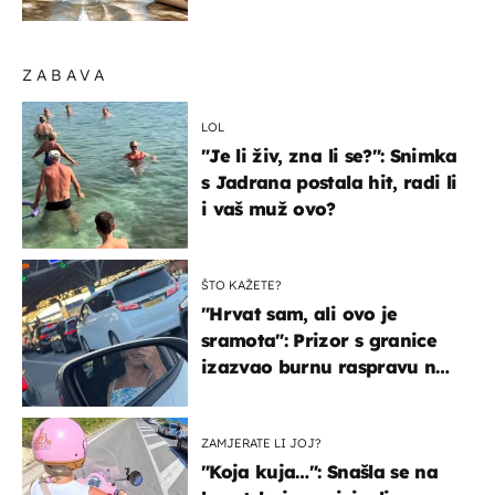
organizmu
ZABAVA
LOL
"Je li živ, zna li se?": Snimka
s Jadrana postala hit, radi li
i vaš muž ovo?
ŠTO KAŽETE?
"Hrvat sam, ali ovo je
sramota": Prizor s granice
izazvao burnu raspravu na
društvenim mrežama
ZAMJERATE LI JOJ?
"Koja kuja…": Snašla se na