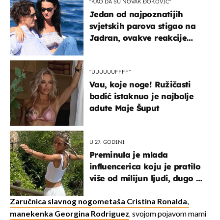
"KAO DA SU NOVAK ĐOKOVIĆ"
Jedan od najpoznatijih
svjetskih parova stigao na
Jadran, ovakve reakcije
vjerojatno nisu očekivali
"UUUUUUFFFF"
Vau, koje noge! Ružičasti
badić istaknuo je najbolje
adute Maje Šuput
U 27. GODINI
Preminula je mlada
influencerica koju je pratilo
više od milijun ljudi, dugo se
borila s opakom bolešću
Zaručnica slavnog nogometaša Cristina Ronalda,
manekenka Georgina Rodriguez
, svojom pojavom mami