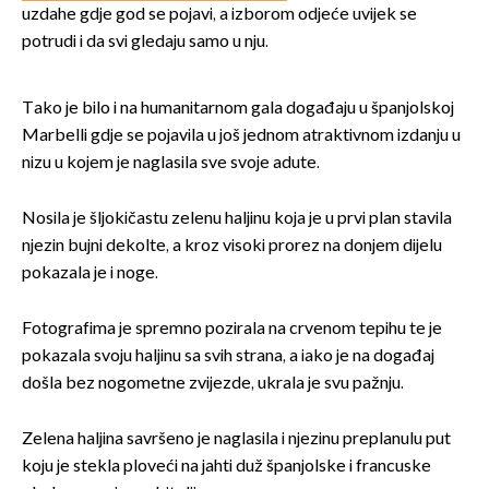
uzdahe gdje god se pojavi, a izborom odjeće uvijek se
potrudi i da svi gledaju samo u nju.
Tako je bilo i na humanitarnom gala događaju u španjolskoj
Marbelli gdje se pojavila u još jednom atraktivnom izdanju u
nizu u kojem je naglasila sve svoje adute.
Nosila je šljokičastu zelenu haljinu koja je u prvi plan stavila
njezin bujni dekolte, a kroz visoki prorez na donjem dijelu
pokazala je i noge.
Fotografima je spremno pozirala na crvenom tepihu te je
pokazala svoju haljinu sa svih strana, a iako je na događaj
došla bez nogometne zvijezde, ukrala je svu pažnju.
Zelena haljina savršeno je naglasila i njezinu preplanulu put
koju je stekla ploveći na jahti duž španjolske i francuske