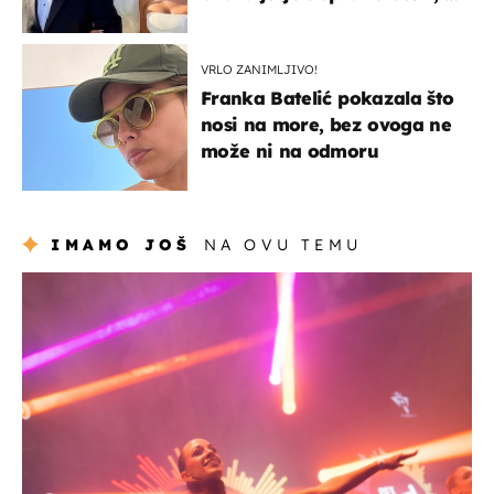
slavilo se uz Olivera i Rozgu
VRLO ZANIMLJIVO!
Franka Batelić pokazala što
nosi na more, bez ovoga ne
može ni na odmoru
IMAMO JOŠ
NA OVU TEMU
kultura & zabava