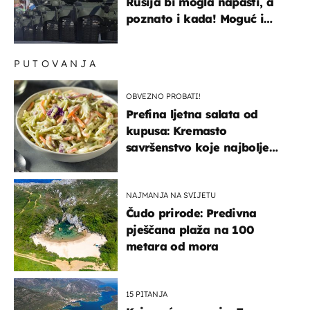
Rusija bi mogla napasti, a
poznato i kada! Moguć i
kopneni upad u članicu
NATO-a
PUTOVANJA
OBVEZNO PROBATI!
Prefina ljetna salata od
kupusa: Kremasto
savršenstvo koje najbolje
paše uz pečeno meso
NAJMANJA NA SVIJETU
Čudo prirode: Predivna
pješčana plaža na 100
metara od mora
15 PITANJA