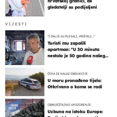
hrvatskoj granici, ali
gledatelji su podijeljeni
VIJESTI
"I DALJE SU PLESALI, VRIŠTALI..."
Turisti mu zapalili
apartman: "U 30 minuta
nestalo je 50 godina našeg
života, supruga i ja ne
možemo oka sklopiti"
ČEKA SE NALAZ OBDUKCIJE
U moru pronađeno tijelo:
Otkriveno o kome se radi
OBAVJEŠTAJNO UPOZORENJE
Uzbuna na istoku Europe: