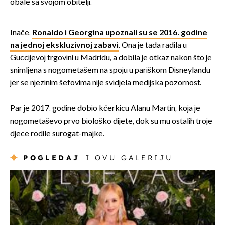
obale sa svojom obitelji.
Inače,
Ronaldo i Georgina upoznali su se 2016. godine
na jednoj ekskluzivnoj zabavi
. Ona je tada radila u
Guccijevoj trgovini u Madridu, a dobila je otkaz nakon što je
snimljena s nogometašem na spoju u pariškom Disneylandu
jer se njezinim šefovima nije svidjela medijska pozornost.
Par je 2017. godine dobio kćerkicu Alanu Martin, koja je
nogometaševo prvo biološko dijete, dok su mu ostalih troje
djece rodile surogat-majke.
POGLEDAJ
I OVU GALERIJU