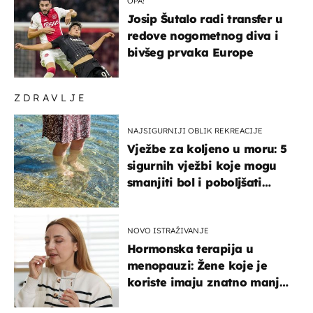
OPA!
Josip Šutalo radi transfer u
redove nogometnog diva i
bivšeg prvaka Europe
ZDRAVLJE
NAJSIGURNIJI OBLIK REKREACIJE
Vježbe za koljeno u moru: 5
sigurnih vježbi koje mogu
smanjiti bol i poboljšati
pokretljivost
NOVO ISTRAŽIVANJE
Hormonska terapija u
menopauzi: Žene koje je
koriste imaju znatno manji
rizik od ovoga