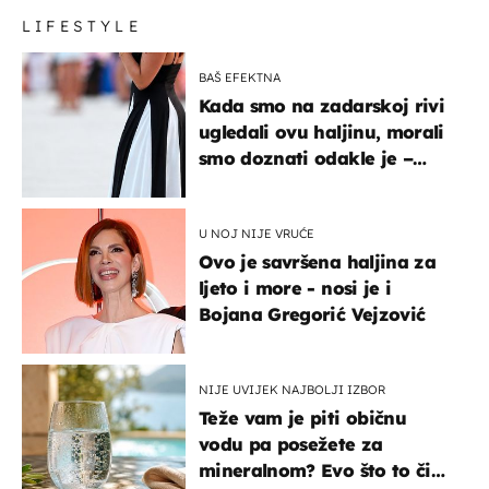
LIFESTYLE
BAŠ EFEKTNA
Kada smo na zadarskoj rivi
ugledali ovu haljinu, morali
smo doznati odakle je –
košta samo 18 eura
U NOJ NIJE VRUĆE
Ovo je savršena haljina za
ljeto i more - nosi je i
Bojana Gregorić Vejzović
NIJE UVIJEK NAJBOLJI IZBOR
Teže vam je piti običnu
vodu pa posežete za
mineralnom? Evo što to čini