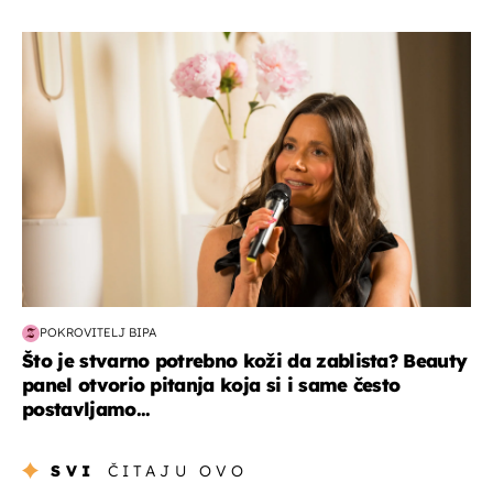
moda & ljepota
POKROVITELJ BIPA
Što je stvarno potrebno koži da zablista? Beauty
panel otvorio pitanja koja si i same često
postavljamo...
SVI
ČITAJU OVO