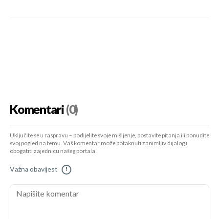
Komentari
(0)
Uključite se u raspravu – podijelite svoje mišljenje, postavite pitanja ili ponudite
svoj pogled na temu. Vaš komentar može potaknuti zanimljiv dijalog i
obogatiti zajednicu našeg portala.
Važna obavijest
!