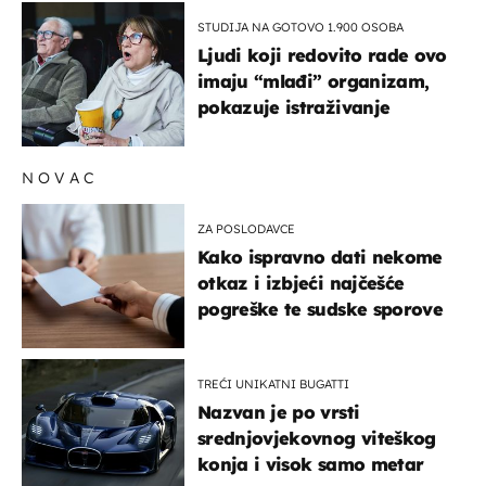
STUDIJA NA GOTOVO 1.900 OSOBA
Ljudi koji redovito rade ovo
imaju “mlađi” organizam,
pokazuje istraživanje
NOVAC
ZA POSLODAVCE
Kako ispravno dati nekome
otkaz i izbjeći najčešće
pogreške te sudske sporove
TREĆI UNIKATNI BUGATTI
Nazvan je po vrsti
srednjovjekovnog viteškog
konja i visok samo metar