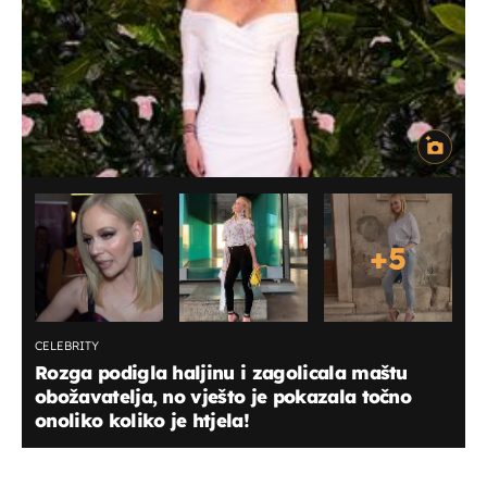
+
5
CELEBRITY
Rozga podigla haljinu i zagolicala maštu
obožavatelja, no vješto je pokazala točno
onoliko koliko je htjela!