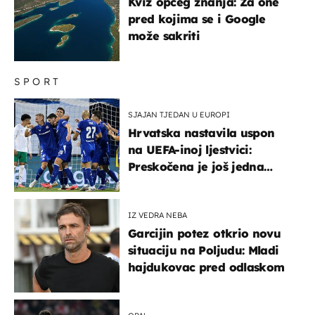
Kviz općeg znanja: Za one
pred kojima se i Google
može sakriti
SPORT
SJAJAN TJEDAN U EUROPI
Hrvatska nastavila uspon
na UEFA-inoj ljestvici:
Preskočena je još jedna
država
IZ VEDRA NEBA
Garcijin potez otkrio novu
situaciju na Poljudu: Mladi
hajdukovac pred odlaskom