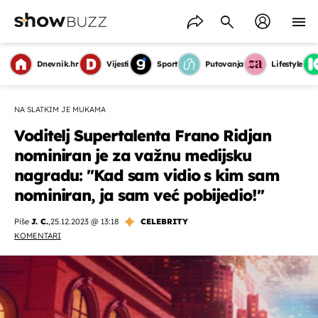
Dnevnik.hr
Vijesti
Sport
Putovanja
Lifestyle
NA SLATKIM JE MUKAMA
Voditelj Supertalenta Frano Ridjan
nominiran je za važnu medijsku
nagradu: ''Kad sam vidio s kim sam
nominiran, ja sam već pobijedio!''
Piše
J. C.
,
25.12.2023 @ 13:18
CELEBRITY
KOMENTARI
OMOGUĆI OBAVIJESTI