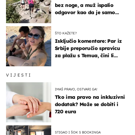
bez noge, a muž ispalio
odgovor kao da je samo
čekao…
ŠTO KAŽETE?
Isključio komentare: Par iz
Srbije preporučio spravicu
za plažu s Temua, čini li
vam se ovo sigurnim?
VIJESTI
IMAŠ PRAVO, OSTVARI GA!
Tko ima pravo na inkluzivni
dodatak? Može se dobiti i
720 eura
STIGAO I ŠOK S BOOKINGA