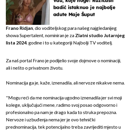
Vau, koje noge! Ružičasti
badić istaknuo je najbolje
adute Maje Šuput
Frano Ridjan
, dio voditeljskog para našeg najgledanijeg
showa Supertalent, nominiran je za
Zlatni studio Jutarnjeg
lista 2024
. godine i to u kategoriji Najbolji TV voditelj.
Za naš portal Frano je podijelio svoje dojmove o nominaciji,
ali i nešto o privatnom životu.
Nominacija ga je, kaže, iznenadila, ali nervoze nikakve nema.
''Mogu reći da me nominacija ugodno iznenadila jer svi moji
kolege, uključujući mene, radimo svoj posao odgovorno i
profesionalno pa nam je drago kada to struka prepozna.
Nervoze i uzbuđenja nema jer je ovo tehnički
prednominacija, tek potencijalno treba zavrijediti mjesto u