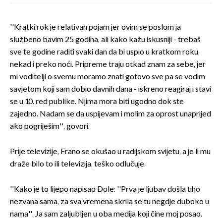
''Kratki rok je relativan pojam jer ovim se poslom ja
službeno bavim 25 godina, ali kako kažu iskusniji - trebaš
sve te godine raditi svaki dan da bi uspio u kratkom roku,
nekad i preko noći. Pripreme traju otkad znam za sebe, jer
mi voditelji o svemu moramo znati gotovo sve pa se vodim
savjetom koji sam dobio davnih dana - iskreno reagiraj i stavi
se u 10. red publike. Njima mora biti ugodno dok ste
zajedno. Nadam se da uspijevam i molim za oprost unaprijed
ako pogriješim'', govori.
Prije televizije, Frano se okušao u radijskom svijetu, a je li mu
draže bilo to ili televizija, teško odlučuje.
''Kako je to lijepo napisao Ðole: ''Prva je ljubav došla tiho
nezvana sama, za sva vremena skrila se tu negdje duboko u
nama''. Ja sam zaljubljen u oba medija koji čine moj posao.