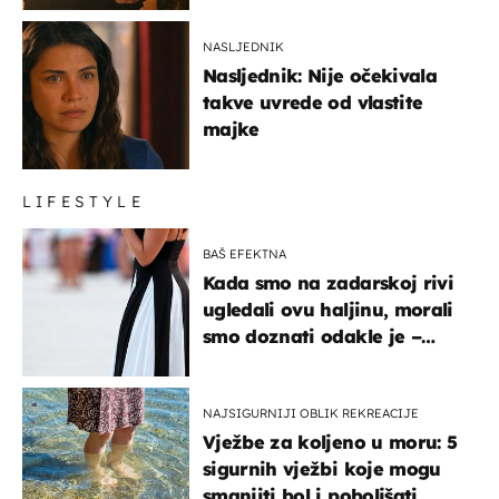
NASLJEDNIK
Nasljednik: Nije očekivala
takve uvrede od vlastite
majke
LIFESTYLE
BAŠ EFEKTNA
Kada smo na zadarskoj rivi
ugledali ovu haljinu, morali
smo doznati odakle je –
košta samo 18 eura
NAJSIGURNIJI OBLIK REKREACIJE
Vježbe za koljeno u moru: 5
sigurnih vježbi koje mogu
smanjiti bol i poboljšati