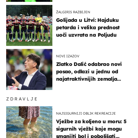
ŽALGIRIS RAZBIJEN
Golijada u Litvi: Hajduku
petarda i velika prednost
uoči uzvrata na Poljudu
NOVI IZAZOV
Zlatko Dalić odabrao novi
posao, odlazi u jednu od
najatraktivnijih zemalja
svijeta
ZDRAVLJE
NAJSIGURNIJI OBLIK REKREACIJE
Vježbe za koljeno u moru: 5
sigurnih vježbi koje mogu
smanjiti bol i poboljšati