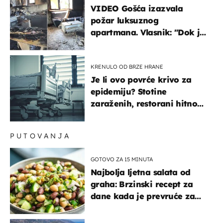
VIDEO Gošća izazvala
požar luksuznog
apartmana. Vlasnik: "Dok je
gorjelo, smijali su se, pili i
pokazivali mi srednji prst"
KRENULO OD BRZE HRANE
Je li ovo povrće krivo za
epidemiju? Stotine
zaraženih, restorani hitno
povukli proizvod
PUTOVANJA
GOTOVO ZA 15 MINUTA
Najbolja ljetna salata od
graha: Brzinski recept za
dane kada je prevruće za
kuhanje