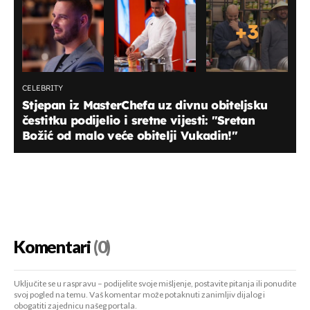
+
3
CELEBRITY
Stjepan iz MasterChefa uz divnu obiteljsku
čestitku podijelio i sretne vijesti: "Sretan
Božić od malo veće obitelji Vukadin!"
Komentari
(0)
Uključite se u raspravu – podijelite svoje mišljenje, postavite pitanja ili ponudite
svoj pogled na temu. Vaš komentar može potaknuti zanimljiv dijalog i
obogatiti zajednicu našeg portala.