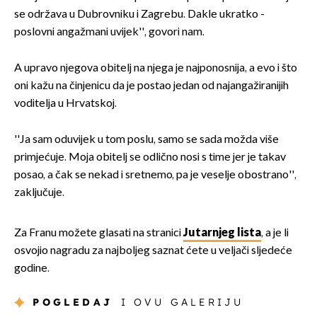
se održava u Dubrovniku i Zagrebu. Dakle ukratko -
poslovni angažmani uvijek'', govori nam.
A upravo njegova obitelj na njega je najponosnija, a evo i što
oni kažu na činjenicu da je postao jedan od najangažiranijih
voditelja u Hrvatskoj.
''Ja sam oduvijek u tom poslu, samo se sada možda više
primjećuje. Moja obitelj se odlično nosi s time jer je takav
posao, a čak se nekad i sretnemo, pa je veselje obostrano'',
zaključuje.
Za Franu možete glasati na stranici
Jutarnjeg lista
, a je li
osvojio nagradu za najboljeg saznat ćete u veljači sljedeće
godine.
POGLEDAJ
I OVU GALERIJU