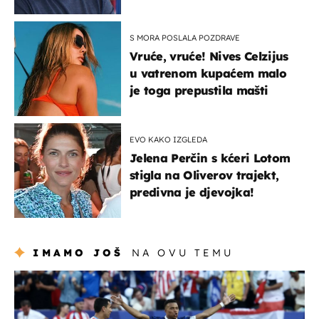
S MORA POSLALA POZDRAVE
Vruće, vruće! Nives Celzijus
u vatrenom kupaćem malo
je toga prepustila mašti
EVO KAKO IZGLEDA
Jelena Perčin s kćeri Lotom
stigla na Oliverov trajekt,
predivna je djevojka!
IMAMO JOŠ
NA OVU TEMU
svjetsko prvenstvo 2026