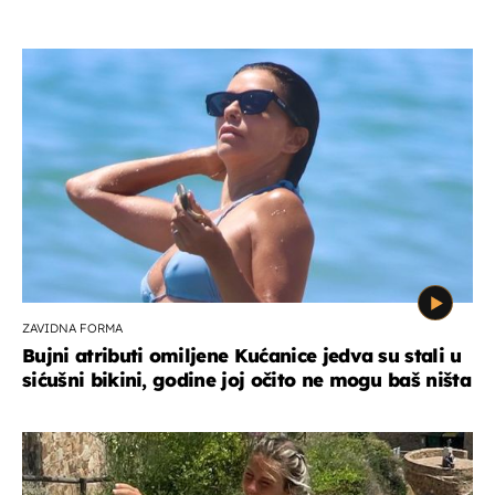
ZAVIDNA FORMA
Bujni atributi omiljene Kućanice jedva su stali u
sićušni bikini, godine joj očito ne mogu baš ništa