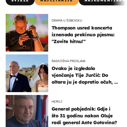
SVJEŽE
NAJČITANIJE
NAJKOMENTIRAN
DRAMA U ŠIBENIKU
Thompson usred koncerta
iznenada prekinuo pjesmu:
"Zovite hitnu!"
RASKOŠNA PROSLAVA
Ovako je izgledalo
vjenčanje Tije Jurčić: Do
oltara ju je dopratio očuh, a
slavilo se uz Olivera i Rozgu
HEROJ
General pobjednik: Gdje i
što 31 godinu nakon Oluje
radi general Ante Gotovina?