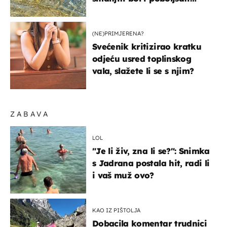
pokretljivost
(NE)PRIMJERENA?
Svećenik kritizirao kratku
odjeću usred toplinskog
vala, slažete li se s njim?
ZABAVA
LOL
"Je li živ, zna li se?": Snimka
s Jadrana postala hit, radi li
i vaš muž ovo?
KAO IZ PIŠTOLJA
Dobacila komentar trudnici