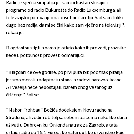
Radio je vječna simpatija jer sam odrastao slušajući
programe od radio Bukurešta do Radio Luksemburga, ali
televizijsko putovanje ima posebnu čaroliju. Sad sam toliko
dugo bez radija, da mi se čini kako sam vječno na televiziji'',
rekao je.
Blagdani su stigli, a nama je otkrio kako ih provodi, praznike
neće u potpunosti provesti odmarajući.
''Blagdani će ove godine, po prvi puta biti podznak pitanja
jer smo morali u adaptaciju stana, a radovi, naravno, kasne.
Ali veselja neće nedostajati, barem onog vezanog uz
čišćenje'', šali se.
''Nakon ''rohbau'' Božića dočekujem Novu radno na
Stradunu, ali vodim obitelj sa sobom pa ćemo nekoliko dana
uživati u Dubrovniku. Oni onda natrag za Zagreb, a tata
ostaje raditi do 15.1. Europsko vaterpolsko prvenstvo koje