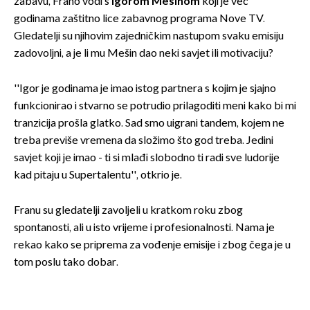
zabavu, Frano vodi s
Igorom Mešinom
koji je već
godinama zaštitno lice zabavnog programa Nove TV.
Gledatelji su njihovim zajedničkim nastupom svaku emisiju
zadovoljni, a je li mu Mešin dao neki savjet ili motivaciju?
''Igor je godinama je imao istog partnera s kojim je sjajno
funkcionirao i stvarno se potrudio prilagoditi meni kako bi mi
tranzicija prošla glatko. Sad smo uigrani tandem, kojem ne
treba previše vremena da složimo što god treba. Jedini
savjet koji je imao - ti si mlađi slobodno ti radi sve ludorije
kad pitaju u Supertalentu'', otkrio je.
Franu su gledatelji zavoljeli u kratkom roku zbog
spontanosti, ali u isto vrijeme i profesionalnosti. Nama je
rekao kako se priprema za vođenje emisije i zbog čega je u
tom poslu tako dobar.