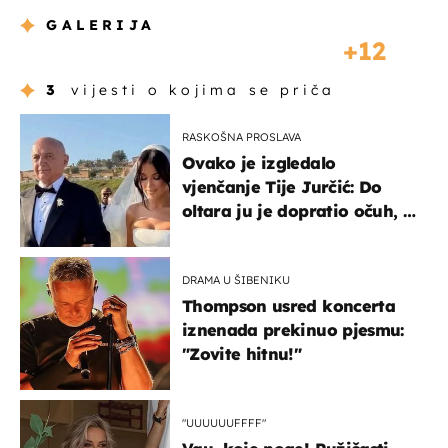
GALERIJA
12
3
vijesti o kojima se priča
RASKOŠNA PROSLAVA
Ovako je izgledalo
vjenčanje Tije Jurčić: Do
oltara ju je dopratio očuh, a
slavilo se uz Olivera i Rozgu
DRAMA U ŠIBENIKU
Thompson usred koncerta
iznenada prekinuo pjesmu:
"Zovite hitnu!"
"UUUUUUFFFF"