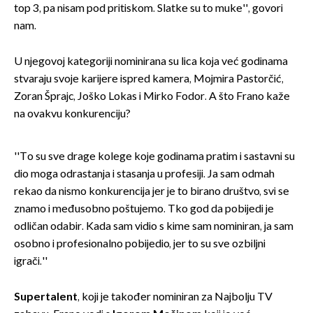
top 3, pa nisam pod pritiskom. Slatke su to muke'', govori
nam.
U njegovoj kategoriji nominirana su lica koja već godinama
stvaraju svoje karijere ispred kamera, Mojmira Pastorčić,
Zoran Šprajc, Joško Lokas i Mirko Fodor. A što Frano kaže
na ovakvu konkurenciju?
''To su sve drage kolege koje godinama pratim i sastavni su
dio moga odrastanja i stasanja u profesiji. Ja sam odmah
rekao da nismo konkurencija jer je to birano društvo, svi se
znamo i međusobno poštujemo. Tko god da pobijedi je
odličan odabir. Kada sam vidio s kime sam nominiran, ja sam
osobno i profesionalno pobijedio, jer to su sve ozbiljni
igrači.''
Supertalent
, koji je također nominiran za Najbolju TV