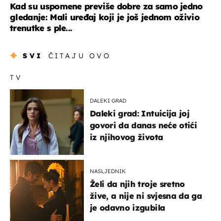
Kad su uspomene previše dobre za samo jedno
gledanje: Mali uređaj koji je još jednom oživio
trenutke s ple...
SVI
ČITAJU OVO
TV
DALEKI GRAD
Daleki grad: Intuicija joj
govori da danas neće otići
iz njihovog života
NASLJEDNIK
Želi da njih troje sretno
žive, a nije ni svjesna da ga
je odavno izgubila