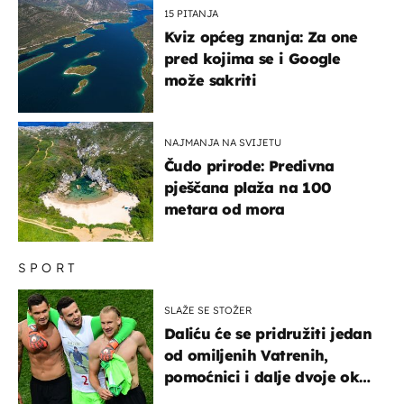
15 PITANJA
Kviz općeg znanja: Za one
pred kojima se i Google
može sakriti
NAJMANJA NA SVIJETU
Čudo prirode: Predivna
pješčana plaža na 100
metara od mora
SPORT
SLAŽE SE STOŽER
Daliću će se pridružiti jedan
od omiljenih Vatrenih,
pomoćnici i dalje dvoje oko
ponude