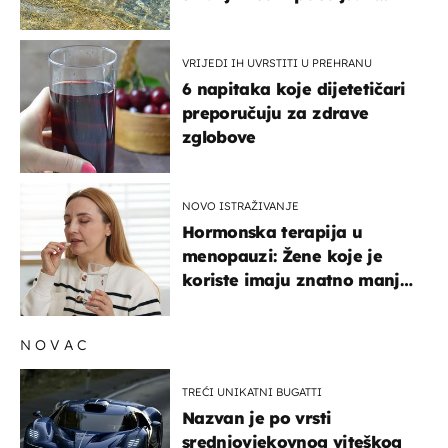
pokretljivost
VRIJEDI IH UVRSTITI U PREHRANU
6 napitaka koje dijetetičari
preporučuju za zdrave
zglobove
NOVO ISTRAŽIVANJE
Hormonska terapija u
menopauzi: Žene koje je
koriste imaju znatno manji
rizik od ovoga
NOVAC
TREĆI UNIKATNI BUGATTI
Nazvan je po vrsti
srednjovjekovnog viteškog