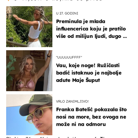
U 27. GODINI
Preminula je mlada
influencerica koju je pratilo
više od milijun ljudi, dugo se
borila s opakom bolešću
"UUUUUUFFFF"
Vau, koje noge! Ružičasti
badić istaknuo je najbolje
adute Maje Šuput
VRLO ZANIMLJIVO!
Franka Batelić pokazala što
nosi na more, bez ovoga ne
može ni na odmoru