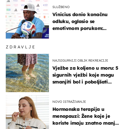
SLUŽBENO
Vinicius donio konačnu
odluku, oglasio se
emotivnom porukom:
"Hvala vam svima"
ZDRAVLJE
NAJSIGURNIJI OBLIK REKREACIJE
Vježbe za koljeno u moru: 5
sigurnih vježbi koje mogu
smanjiti bol i poboljšati
pokretljivost
NOVO ISTRAŽIVANJE
Hormonska terapija u
menopauzi: Žene koje je
koriste imaju znatno manji