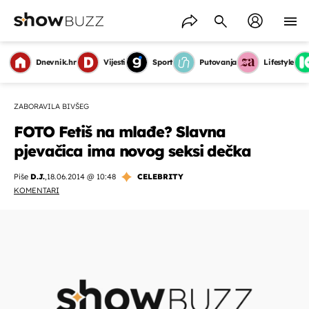
Dnevnik.hr
Vijesti
Sport
Putovanja
Lifestyle
ZABORAVILA BIVŠEG
FOTO Fetiš na mlađe? Slavna
pjevačica ima novog seksi dečka
Piše
D.J.
,
18.06.2014 @ 10:48
CELEBRITY
KOMENTARI
OMOGUĆI OBAVIJESTI