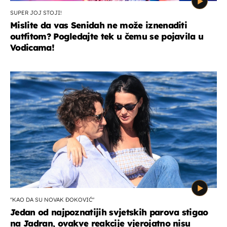
SUPER JOJ STOJI!
Mislite da vas Senidah ne može iznenaditi
outfitom? Pogledajte tek u čemu se pojavila u
Vodicama!
"KAO DA SU NOVAK ĐOKOVIĆ"
Jedan od najpoznatijih svjetskih parova stigao
na Jadran, ovakve reakcije vjerojatno nisu