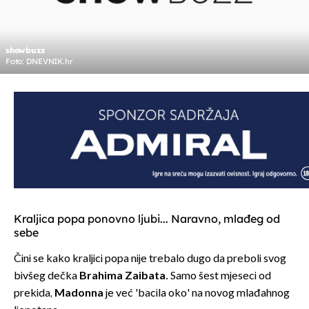
showbuzz
Foto: DNEVNIK.hr
Kraljica popa ponovno ljubi... Naravno, mlađeg od
sebe
Čini se kako kraljici popa nije trebalo dugo da preboli svog
bivšeg dečka
Brahima Zaibata.
Samo šest mjeseci od
prekida,
Madonna
je već 'bacila oko' na novog mlađahnog