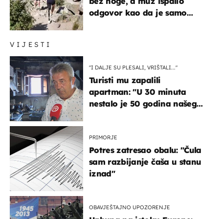
bez noge, a muž ispalio
odgovor kao da je samo
čekao…
VIJESTI
"I DALJE SU PLESALI, VRIŠTALI..."
Turisti mu zapalili
apartman: "U 30 minuta
nestalo je 50 godina našeg
života, supruga i ja ne
možemo oka sklopiti"
PRIMORJE
Potres zatresao obalu: "Čula
sam razbijanje čaša u stanu
iznad"
OBAVJEŠTAJNO UPOZORENJE