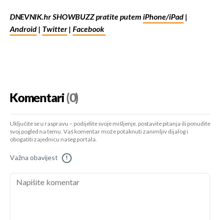
DNEVNIK.hr SHOWBUZZ pratite putem
iPhone/iPad
|
Android
|
Twitter
|
Facebook
Komentari
(0)
Uključite se u raspravu – podijelite svoje mišljenje, postavite pitanja ili ponudite
svoj pogled na temu. Vaš komentar može potaknuti zanimljiv dijalog i
obogatiti zajednicu našeg portala.
Važna obavijest
!