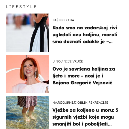
LIFESTYLE
BAŠ EFEKTNA
Kada smo na zadarskoj rivi
ugledali ovu haljinu, morali
smo doznati odakle je –
košta samo 18 eura
U NOJ NIJE VRUĆE
Ovo je savršena haljina za
ljeto i more - nosi je i
Bojana Gregorić Vejzović
NAJSIGURNIJI OBLIK REKREACIJE
Vježbe za koljeno u moru: 5
sigurnih vježbi koje mogu
smanjiti bol i poboljšati