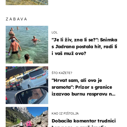
pokretljivost
ZABAVA
LOL
"Je li živ, zna li se?": Snimka
s Jadrana postala hit, radi li
i vaš muž ovo?
ŠTO KAŽETE?
"Hrvat sam, ali ovo je
sramota": Prizor s granice
izazvao burnu raspravu na
društvenim mrežama
KAO IZ PIŠTOLJA
Dobacila komentar trudnici