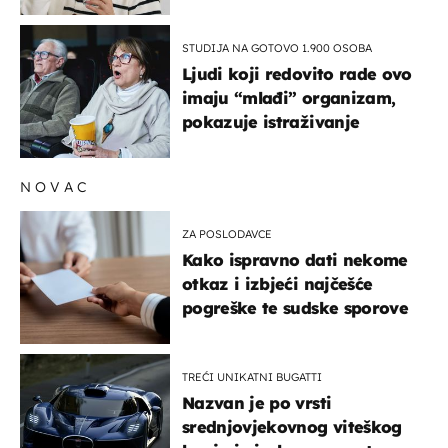
rizik od ovoga
STUDIJA NA GOTOVO 1.900 OSOBA
Ljudi koji redovito rade ovo
imaju “mlađi” organizam,
pokazuje istraživanje
NOVAC
ZA POSLODAVCE
Kako ispravno dati nekome
otkaz i izbjeći najčešće
pogreške te sudske sporove
TREĆI UNIKATNI BUGATTI
Nazvan je po vrsti
srednjovjekovnog viteškog