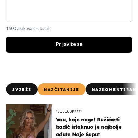
1500 znakova preostalo
Prijavite se
SVJEŽE
NAJČITANIJE
NAJKOMENTIRAN
"UUUUUUFFFF"
Vau, koje noge! Ružičasti
badić istaknuo je najbolje
adute Maje Šuput