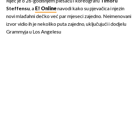
Riječ je o 26-godišnjem plesaču i koreografu
Timoru
Steffensu
, a
E! Online
navodi kako su pjevačica i njezin
novi mlađahni dečko već par mjeseci zajedno. Neimenovani
izvor vidio ih je nekoliko puta zajedno, uključujući i dodjelu
Grammyja u Los Angelesu