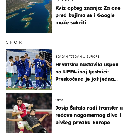
Kviz općeg znanja: Za one
pred kojima se i Google
može sakriti
SPORT
SJAJAN TJEDAN U EUROPI
Hrvatska nastavila uspon
na UEFA-inoj ljestvici:
Preskočena je još jedna
država
OPA!
Josip Šutalo radi transfer u
redove nogometnog diva i
bivšeg prvaka Europe