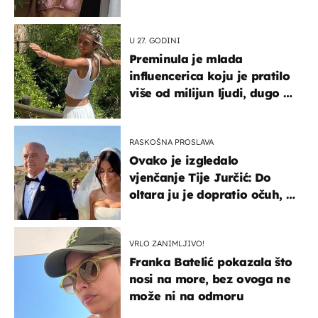
U 27. GODINI
Preminula je mlada
influencerica koju je pratilo
više od milijun ljudi, dugo se
borila s opakom bolešću
RASKOŠNA PROSLAVA
Ovako je izgledalo
vjenčanje Tije Jurčić: Do
oltara ju je dopratio očuh, a
slavilo se uz Olivera i Rozgu
VRLO ZANIMLJIVO!
Franka Batelić pokazala što
nosi na more, bez ovoga ne
može ni na odmoru