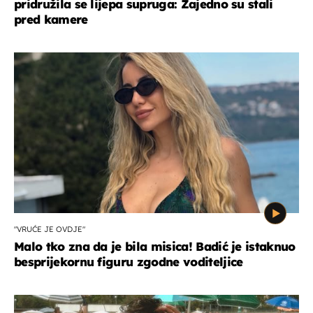
pridružila se lijepa supruga: Zajedno su stali
pred kamere
"VRUĆE JE OVDJE"
Malo tko zna da je bila misica! Badić je istaknuo
besprijekornu figuru zgodne voditeljice