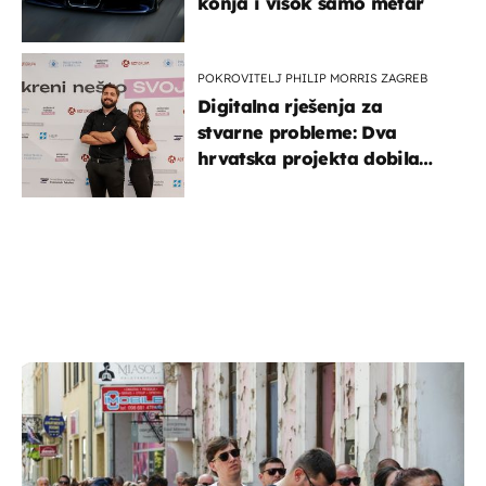
konja i visok samo metar
POKROVITELJ PHILIP MORRIS ZAGREB
Digitalna rješenja za
stvarne probleme: Dva
hrvatska projekta dobila
potporu za razvoj