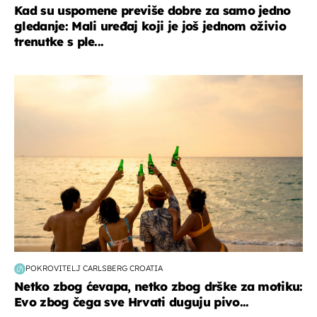
Kad su uspomene previše dobre za samo jedno
gledanje: Mali uređaj koji je još jednom oživio
trenutke s ple...
zanimljivosti
POKROVITELJ CARLSBERG CROATIA
Netko zbog ćevapa, netko zbog drške za motiku:
Evo zbog čega sve Hrvati duguju pivo...