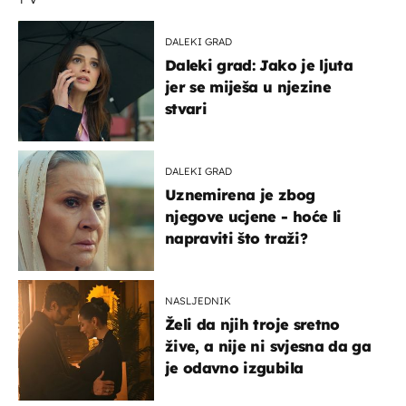
DALEKI GRAD
Daleki grad: Jako je ljuta
jer se miješa u njezine
stvari
DALEKI GRAD
Uznemirena je zbog
njegove ucjene - hoće li
napraviti što traži?
NASLJEDNIK
Želi da njih troje sretno
žive, a nije ni svjesna da ga
je odavno izgubila