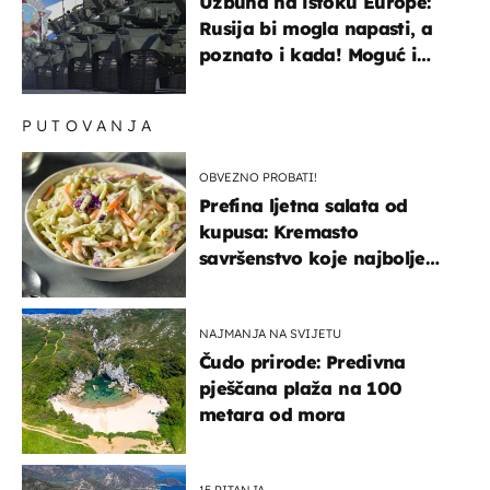
Uzbuna na istoku Europe:
Rusija bi mogla napasti, a
poznato i kada! Moguć i
kopneni upad u članicu
NATO-a
PUTOVANJA
OBVEZNO PROBATI!
Prefina ljetna salata od
kupusa: Kremasto
savršenstvo koje najbolje
paše uz pečeno meso
NAJMANJA NA SVIJETU
Čudo prirode: Predivna
pješčana plaža na 100
metara od mora
15 PITANJA