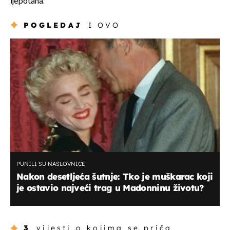
ljepotana.
POGLEDAJ
I OVO
PUNILI SU NASLOVNICE
Nakon desetljeća šutnje: Tko je muškarac koji
je ostavio najveći trag u Madonninu životu?
3
vijesti o kojima se priča