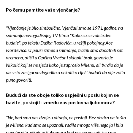
Po čemu pamtite vaše vjenčanje?
"Vjenčanje je bilo simbolično. Vjenčali smo se 1971. godine, na
snimanju novogodišnjeg TV filma "Kako su se volele dve
budale", po tekstu Duška Radovića, u režiji pokojnog Ace
Đorđevića. U pauzi između snimanja, tražili smo dodatnih sat
vremena, otišli u Općinu Vračar i sklopili brak, govorio je
Nikolić koji se ne sjeća kako je zaprosio Milenu, ali tvrdio da je
da se to zasigurno dogodilo u nekoliko riječi budući da nije volio
puno govoriti.
Budući da ste oboje toliko uspješni u poslu kojim se
bavite, postoji li između vas poslovna ljubomora?
"Ne, kad smo nas dvoje u pitanju, ne postoji. Bez obzira na to što
je Milena, kad smo se upoznali, radila mnogo više nego ja i bila
popularnija, nikakva ljubomora kod nas ne postoji, jer smo