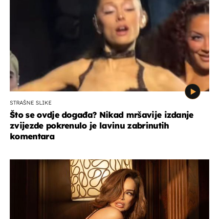
STRAŠNE SLIKE
Što se ovdje događa? Nikad mršavije izdanje
zvijezde pokrenulo je lavinu zabrinutih
komentara