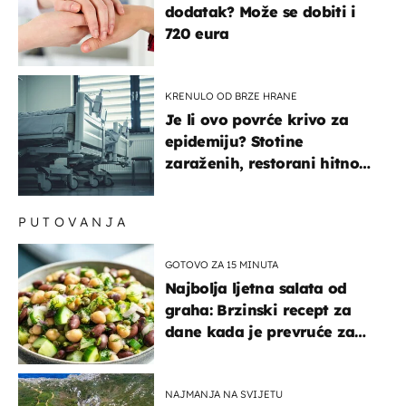
dodatak? Može se dobiti i
720 eura
KRENULO OD BRZE HRANE
Je li ovo povrće krivo za
epidemiju? Stotine
zaraženih, restorani hitno
povukli proizvod
PUTOVANJA
GOTOVO ZA 15 MINUTA
Najbolja ljetna salata od
graha: Brzinski recept za
dane kada je prevruće za
kuhanje
NAJMANJA NA SVIJETU