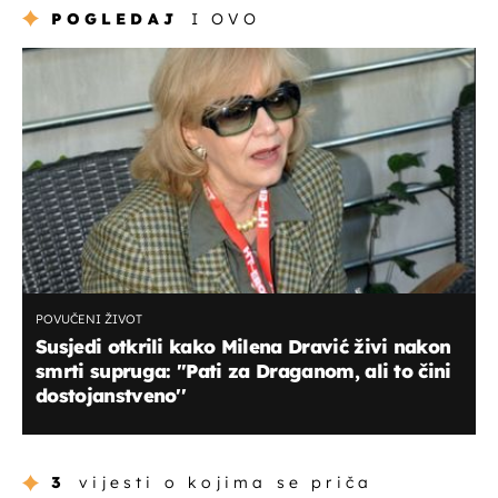
POGLEDAJ
I OVO
POVUČENI ŽIVOT
Susjedi otkrili kako Milena Dravić živi nakon
smrti supruga: ''Pati za Draganom, ali to čini
dostojanstveno''
3
vijesti o kojima se priča