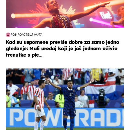
POKROVITELJ WATA
Kad su uspomene previše dobre za samo jedno
gledanje: Mali uređaj koji je još jednom oživio
trenutke s ple...
svjetsko prvenstvo 2026