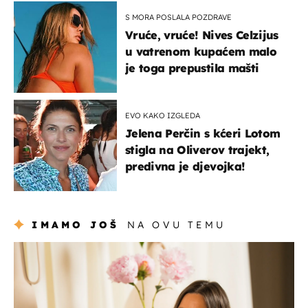
S MORA POSLALA POZDRAVE
Vruće, vruće! Nives Celzijus
u vatrenom kupaćem malo
je toga prepustila mašti
EVO KAKO IZGLEDA
Jelena Perčin s kćeri Lotom
stigla na Oliverov trajekt,
predivna je djevojka!
IMAMO JOŠ
NA OVU TEMU
moda & ljepota