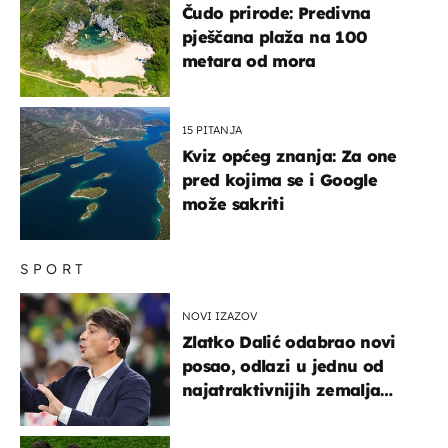
Čudo prirode: Predivna
pješčana plaža na 100
metara od mora
15 PITANJA
Kviz općeg znanja: Za one
pred kojima se i Google
može sakriti
SPORT
NOVI IZAZOV
Zlatko Dalić odabrao novi
posao, odlazi u jednu od
najatraktivnijih zemalja
svijeta