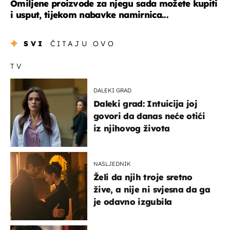
Omiljene proizvode za njegu sada možete kupiti
i usput, tijekom nabavke namirnica...
SVI
ČITAJU OVO
TV
DALEKI GRAD
Daleki grad: Intuicija joj
govori da danas neće otići
iz njihovog života
NASLJEDNIK
Želi da njih troje sretno
žive, a nije ni svjesna da ga
je odavno izgubila