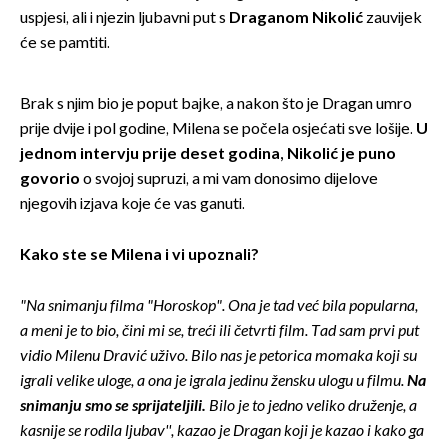
uspjesi, ali i njezin ljubavni put s
Draganom Nikolić
zauvijek
će se pamtiti.
Brak s njim bio je poput bajke, a nakon što je Dragan umro
prije dvije i pol godine, Milena se počela osjećati sve lošije.
U
jednom intervju prije deset godina, Nikolić je puno
govorio
o svojoj supruzi, a mi vam donosimo dijelove
njegovih izjava koje će vas ganuti.
Kako ste se Milena i vi upoznali?
"Na snimanju filma "Horoskop". Ona je tad već bila popularna,
a meni je to bio, čini mi se, treći ili četvrti film. Tad sam prvi put
vidio Milenu Dravić uživo. Bilo nas je petorica momaka koji su
igrali velike uloge, a ona je igrala jedinu žensku ulogu u filmu.
Na
snimanju smo se sprijateljili.
Bilo je to jedno veliko druženje, a
kasnije se rodila ljubav'', kazao je Dragan koji je kazao i kako ga