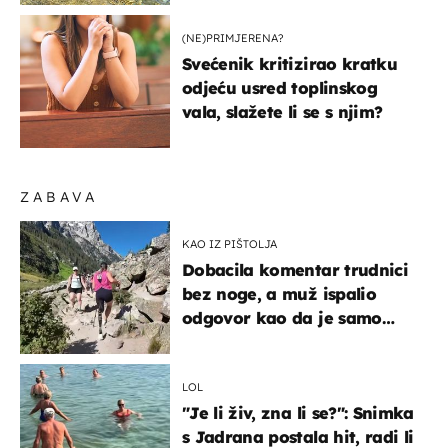
(NE)PRIMJERENA?
Svećenik kritizirao kratku
odjeću usred toplinskog
vala, slažete li se s njim?
ZABAVA
KAO IZ PIŠTOLJA
Dobacila komentar trudnici
bez noge, a muž ispalio
odgovor kao da je samo
čekao…
LOL
"Je li živ, zna li se?": Snimka
s Jadrana postala hit, radi li