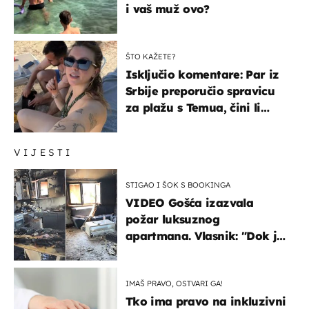
i vaš muž ovo?
ŠTO KAŽETE?
Isključio komentare: Par iz
Srbije preporučio spravicu
za plažu s Temua, čini li
vam se ovo sigurnim?
VIJESTI
STIGAO I ŠOK S BOOKINGA
VIDEO Gošća izazvala
požar luksuznog
apartmana. Vlasnik: "Dok je
gorjelo, smijali su se, pili i
pokazivali mi srednji prst"
IMAŠ PRAVO, OSTVARI GA!
Tko ima pravo na inkluzivni