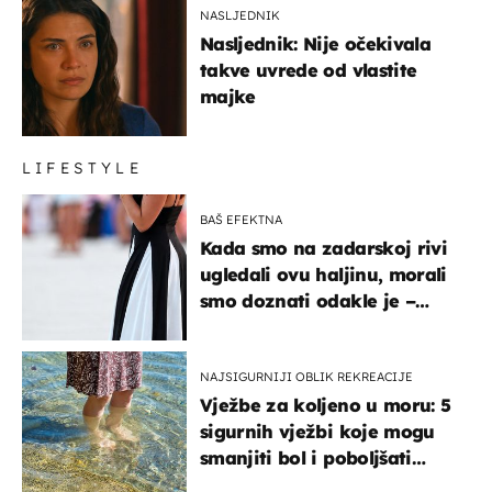
NASLJEDNIK
Nasljednik: Nije očekivala
takve uvrede od vlastite
majke
LIFESTYLE
BAŠ EFEKTNA
Kada smo na zadarskoj rivi
ugledali ovu haljinu, morali
smo doznati odakle je –
košta samo 18 eura
NAJSIGURNIJI OBLIK REKREACIJE
Vježbe za koljeno u moru: 5
sigurnih vježbi koje mogu
smanjiti bol i poboljšati
pokretljivost