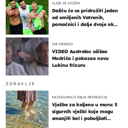
SLAŽE SE STOŽER
Daliću će se pridružiti jedan
od omiljenih Vatrenih,
pomoćnici i dalje dvoje oko
ponude
SVE OBJAVIO
VIDEO Australac ošišao
Modrića i pokazao novu
Lukinu frizuru
ZDRAVLJE
NAJSIGURNIJI OBLIK REKREACIJE
Vježbe za koljeno u moru: 5
sigurnih vježbi koje mogu
smanjiti bol i poboljšati
pokretljivost