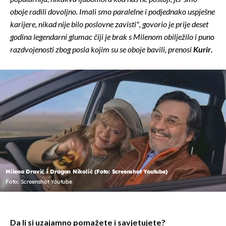
oboje radili dovoljno. Imali smo paralelne i podjednako uspješne
karijere, nikad nije bilo poslovne zavisti", govorio je prije deset
godina legendarni glumac čiji je brak s Milenom obilježilo i puno
razdvojenosti zbog posla kojim su se oboje bavili, prenosi
Kurir.
Milena Dravić i Dragan Nikolić (Foto: Screenshot Youtube)
Foto: Screenshot Youtube
Da li si uzajamno pomažete i savjetujete?