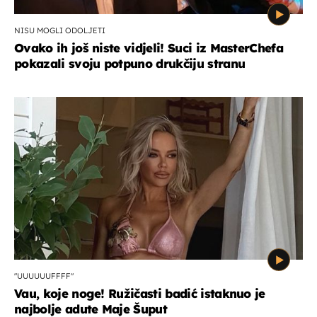
NISU MOGLI ODOLJETI
Ovako ih još niste vidjeli! Suci iz MasterChefa
pokazali svoju potpuno drukčiju stranu
"UUUUUUFFFF"
Vau, koje noge! Ružičasti badić istaknuo je
najbolje adute Maje Šuput