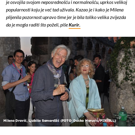
je osvojila svojom neposrednošću i normalnošću, uprkos velikoj
popularnosti koju je već tad uživala. Kazao je i kako je Milena
plijenila pozornost upravo time jer je bila toliko velika zvijezda
da je mogla raditi što poželi, piše
Kurir.
Milena Dravić, Ljubiša Samardžić (FOTO: Dusko Marusic/PIXSELL)