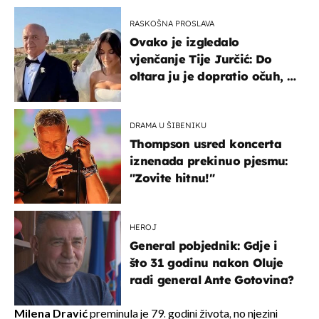
RASKOŠNA PROSLAVA
Ovako je izgledalo
vjenčanje Tije Jurčić: Do
oltara ju je dopratio očuh, a
slavilo se uz Olivera i Rozgu
DRAMA U ŠIBENIKU
Thompson usred koncerta
iznenada prekinuo pjesmu:
"Zovite hitnu!"
HEROJ
General pobjednik: Gdje i
što 31 godinu nakon Oluje
radi general Ante Gotovina?
Milena Dravić
preminula je 79. godini života, no njezini