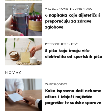
VRIJEDI IH UVRSTITI U PREHRANU
6 napitaka koje dijetetičari
preporučuju za zdrave
zglobove
PRIRODNE ALTERNATIVE
5 pića koja imaju više
elektrolita od sportskih pića
NOVAC
ZA POSLODAVCE
Kako ispravno dati nekome
otkaz i izbjeći najčešće
pogreške te sudske sporove