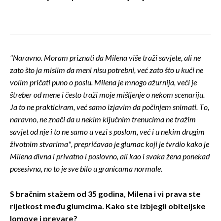
"Naravno. Moram priznati da Milena više traži savjete, ali ne
zato što ja mislim da meni nisu potrebni, već zato što u kući ne
volim pričati puno o poslu. Milena je mnogo ažurnija, veći je
štreber od mene i često traži moje mišljenje o nekom scenariju.
Ja to ne prakticiram, već samo izjavim da počinjem snimati. To,
naravno, ne znači da u nekim ključnim trenucima ne tražim
savjet od nje i to ne samo u vezi s poslom, već i u nekim drugim
životnim stvarima'', prepričavao je glumac koji je tvrdio kako je
Milena divna i privatno i poslovno, ali kao i svaka žena ponekad
posesivna, no to je sve bilo u granicama normale.
S bračnim stažem od 35 godina, Milena i vi prava ste
rijetkost među glumcima. Kako ste izbjegli obiteljske
lomove i prevare?