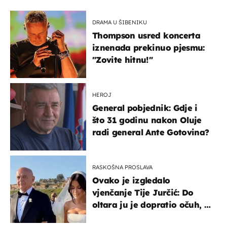
DRAMA U ŠIBENIKU
Thompson usred koncerta
iznenada prekinuo pjesmu:
"Zovite hitnu!"
HEROJ
General pobjednik: Gdje i
što 31 godinu nakon Oluje
radi general Ante Gotovina?
RASKOŠNA PROSLAVA
Ovako je izgledalo
vjenčanje Tije Jurčić: Do
oltara ju je dopratio očuh, a
slavilo se uz Olivera i Rozgu