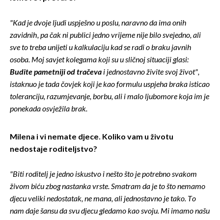
"Kad je dvoje ljudi uspješno u poslu, naravno da ima onih
zavidnih, pa čak ni publici jedno vrijeme nije bilo svejedno, ali
sve to treba unijeti u kalkulaciju kad se radi o braku javnih
osoba. Moj savjet kolegama koji su u sličnoj situaciji glasi:
Budite pametniji od tračeva
i jednostavno živite svoj život",
istaknuo je tada čovjek koji je kao formulu uspjeha braka isticao
toleranciju, razumjevanje, borbu, ali i malo ljubomore koja im je
ponekada osvježila brak.
Milena i vi nemate djece. Koliko vam u životu
nedostaje roditeljstvo?
"Biti roditelj je jedno iskustvo i nešto što je potrebno svakom
živom biću zbog nastanka vrste. Smatram da je to što nemamo
djecu veliki nedostatak, ne mana, ali jednostavno je tako. To
nam daje šansu da svu djecu gledamo kao svoju. Mi imamo našu