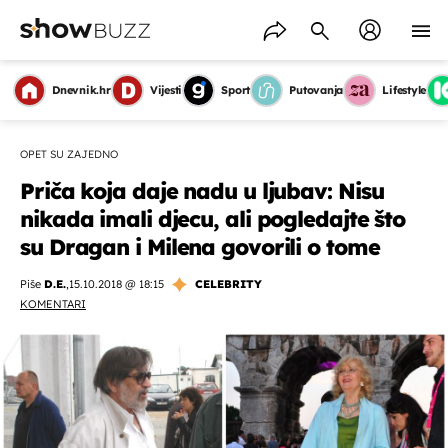
Dnevnik.hr
Vijesti
Sport
Putovanja
Lifestyle
OPET SU ZAJEDNO
Priča koja daje nadu u ljubav: Nisu
nikada imali djecu, ali pogledajte što
su Dragan i Milena govorili o tome
Piše
D.E.
,
15.10.2018 @ 18:15
CELEBRITY
KOMENTARI
OMOGUĆI OBAVIJESTI