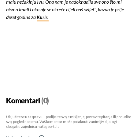
malu nećakinju Ivu. Ona nam je nadoknadila sve ono što mi
nismo imali i oko nje se okreće cijeli naš svijet'', kazao je prije
deset godina za
Kurir.
Komentari
(0)
Uključite se u raspravu – podijelite svoje mišljenje, postavite pitanja ili ponudite
svoj pogled na temu. Vaš komentar može potaknuti zanimljiv dijalog i
obogatiti zajednicu našeg portala.