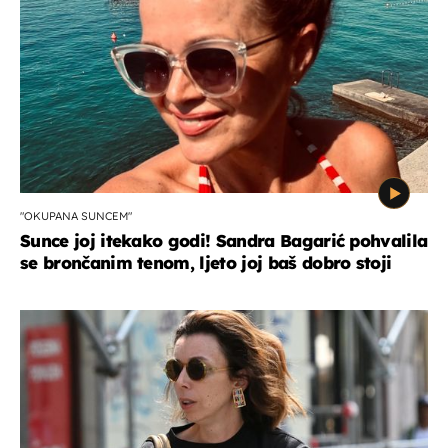
"OKUPANA SUNCEM"
Sunce joj itekako godi! Sandra Bagarić pohvalila
se brončanim tenom, ljeto joj baš dobro stoji