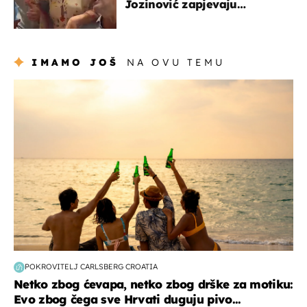
Jozinović zapjevaju
Oliverov hit!
IMAMO JOŠ
NA OVU TEMU
zanimljivosti
POKROVITELJ CARLSBERG CROATIA
Netko zbog ćevapa, netko zbog drške za motiku:
Evo zbog čega sve Hrvati duguju pivo...