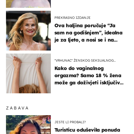
izlazak na moru
PREKRASNO IZDANJE
Ova haljina poručuje “Ja
sam na godišnjem”, idealna
je za ljeto, a nosi se i na
zagrebačkoj špici
"VRHUNAC" ŽENSKOG SEKSUALNOG
ISKUSTVA
Kako do vaginalnog
orgazma? Samo 18 % žena
može ga doživjeti isključivo
na ovaj način
ZABAVA
JESTE LI PROBALI?
Turisticu oduševila ponuda