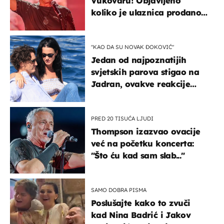
Vukovaru! Objavljeno
koliko je ulaznica prodano
u kratkom vremenu
"KAO DA SU NOVAK ĐOKOVIĆ"
Jedan od najpoznatijih
svjetskih parova stigao na
Jadran, ovakve reakcije
vjerojatno nisu očekivali
PRED 20 TISUĆA LJUDI
Thompson izazvao ovacije
već na početku koncerta:
"Što ću kad sam slab..."
SAMO DOBRA PISMA
Poslušajte kako to zvuči
kad Nina Badrić i Jakov