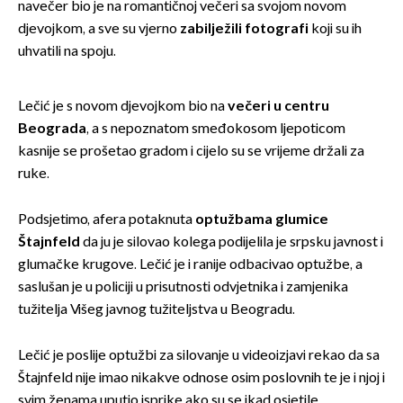
navečer bio je na romantičnoj večeri sa svojom novom
djevojkom, a sve su vjerno
zabilježili fotografi
koji su ih
uhvatili na spoju.
Lečić je s novom djevojkom bio na
večeri u centru
Beograda
, a s nepoznatom smeđokosom ljepoticom
kasnije se prošetao gradom i cijelo su se vrijeme držali za
ruke.
Podsjetimo, afera potaknuta
optužbama glumice
Štajnfeld
da ju je silovao kolega podijelila je srpsku javnost i
glumačke krugove. Lečić je i ranije odbacivao optužbe, a
saslušan je u policiji u prisutnosti odvjetnika i zamjenika
tužitelja Višeg javnog tužiteljstva u Beogradu.
Lečić je poslije optužbi za silovanje u videoizjavi rekao da sa
Štajnfeld nije imao nikakve odnose osim poslovnih te je i njoj i
svim ženama uputio isprike ako su se ikad osjetile