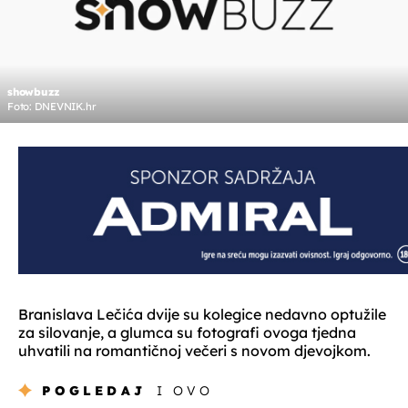
showbuzz
Foto: DNEVNIK.hr
Branislava Lečića dvije su kolegice nedavno optužile
za silovanje, a glumca su fotografi ovoga tjedna
uhvatili na romantičnoj večeri s novom djevojkom.
POGLEDAJ
I OVO