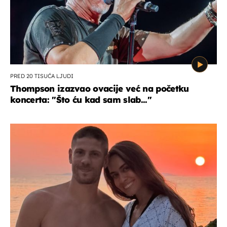
PRED 20 TISUĆA LJUDI
Thompson izazvao ovacije već na početku
koncerta: "Što ću kad sam slab..."