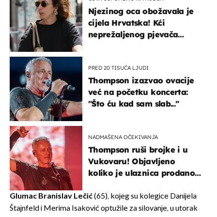
Njezinog oca obožavala je
cijela Hrvatska! Kći
neprežaljenog pjevača
projurila špicom na dva
kotača
PRED 20 TISUĆA LJUDI
Thompson izazvao ovacije
već na početku koncerta:
"Što ću kad sam slab..."
NADMAŠENA OČEKIVANJA
Thompson ruši brojke i u
Vukovaru! Objavljeno
koliko je ulaznica prodano
u kratkom vremenu
Glumac Branislav Lečić
(65), kojeg su kolegice Danijela
Štajnfeld i Merima Isaković optužile za silovanje, u utorak