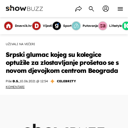
Dnevnik.hr
Vijesti
Sport
Putovanja
Lifestyle
UŽIVALI NA VEČERI
Srpski glumac kojeg su kolegice
optužile za zlostavljanje prošetao se s
novom djevojkom centrom Beograda
Piše
Đ.S.
,
10.06.2021 @ 12:54
CELEBRITY
KOMENTARI
OMOGUĆI OBAVIJESTI