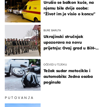
Urušio se balkon kuće, na
njemu bile dvije osobe:
"Život im je visio o koncu"
BURE BARUTA
Ukrajinski stručnjak
upozorava na novu
prijetnju: Ovaj grad u BiH-u
bi mogao biti žarište
OČEVID U TIJEKU
Težak sudar motocikla i
automobila: Jedna osoba
poginula
PUTOVANJA