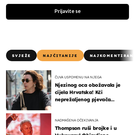
Prijavite se
SVJEŽE
NAJČITANIJE
NAJKOMENTIRAN
ČUVA USPOMENU NA NJEGA
Njezinog oca obožavala je
cijela Hrvatska! Kći
neprežaljenog pjevača
projurila špicom na dva
kotača
NADMAŠENA OČEKIVANJA
Thompson ruši brojke i u