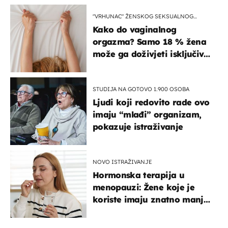
"VRHUNAC" ŽENSKOG SEKSUALNOG
ISKUSTVA
Kako do vaginalnog
orgazma? Samo 18 % žena
može ga doživjeti isključivo
na ovaj način
STUDIJA NA GOTOVO 1.900 OSOBA
Ljudi koji redovito rade ovo
imaju “mlađi” organizam,
pokazuje istraživanje
NOVO ISTRAŽIVANJE
Hormonska terapija u
menopauzi: Žene koje je
koriste imaju znatno manji
rizik od ovoga