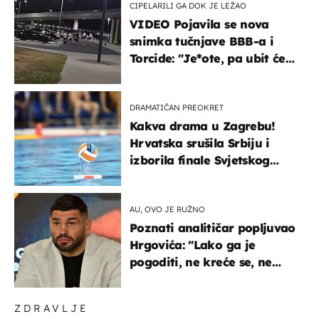
CIPELARILI GA DOK JE LEŽAO
VIDEO Pojavila se nova
snimka tučnjave BBB-a i
Torcide: "Je*ote, pa ubit će
ga!"
DRAMATIČAN PREOKRET
Kakva drama u Zagrebu!
Hrvatska srušila Srbiju i
izborila finale Svjetskog
prvenstva
AU, OVO JE RUŽNO
Poznati analitičar popljuvao
Hrgovića: "Lako ga je
pogoditi, ne kreće se, ne
koristi noge..."
ZDRAVLJE