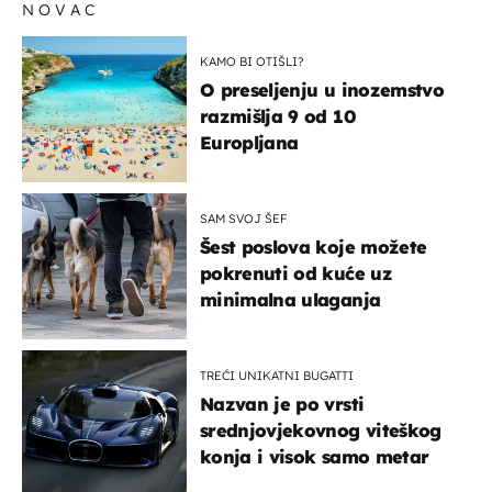
NOVAC
KAMO BI OTIŠLI?
O preseljenju u inozemstvo
razmišlja 9 od 10
Europljana
SAM SVOJ ŠEF
Šest poslova koje možete
pokrenuti od kuće uz
minimalna ulaganja
TREĆI UNIKATNI BUGATTI
Nazvan je po vrsti
srednjovjekovnog viteškog
konja i visok samo metar