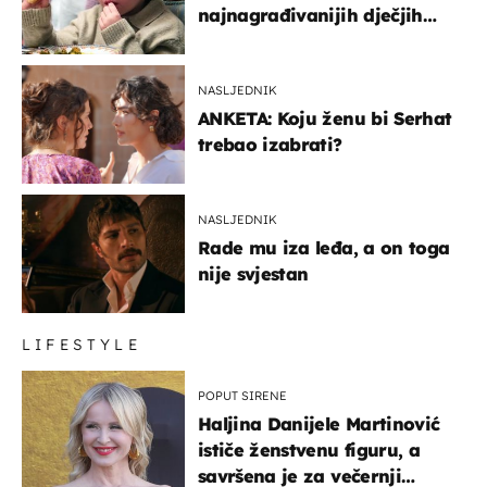
najnagrađivanijih dječjih
glumaca
NASLJEDNIK
ANKETA: Koju ženu bi Serhat
trebao izabrati?
NASLJEDNIK
Rade mu iza leđa, a on toga
nije svjestan
LIFESTYLE
POPUT SIRENE
Haljina Danijele Martinović
ističe ženstvenu figuru, a
savršena je za večernji