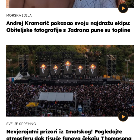
MORSKA IDILA
Andrej Kramarić pokazao svoju najdražu ekipu:
Obiteljske fotografije s Jadrana pune su topline
SVE JE SPREMNO
Nevjerojatni prizori iz Imotskog! Pogledajte
atmosferu dok tisuće fanova čekaju Thompsona