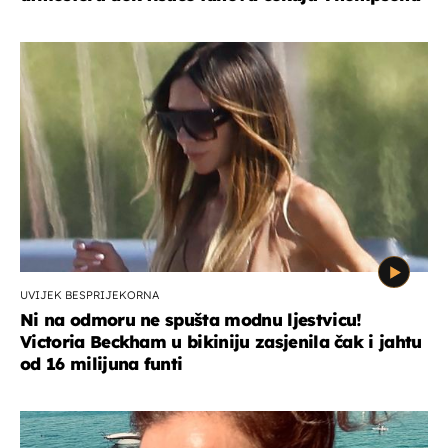
UVIJEK BESPRIJEKORNA
Ni na odmoru ne spušta modnu ljestvicu!
Victoria Beckham u bikiniju zasjenila čak i jahtu
od 16 milijuna funti