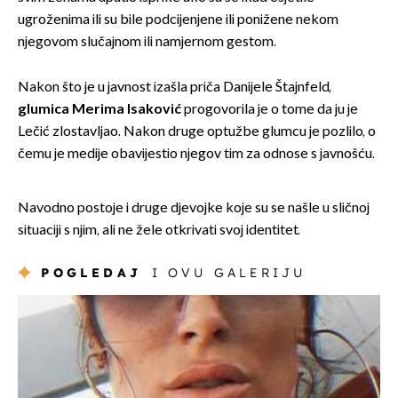
ugroženima ili su bile podcijenjene ili ponižene nekom
njegovom slučajnom ili namjernom gestom.
Nakon što je u javnost izašla priča Danijele Štajnfeld,
glumica Merima Isaković
progovorila je o tome da ju je
Lečić zlostavljao. Nakon druge optužbe glumcu je pozlilo, o
čemu je medije obavijestio njegov tim za odnose s javnošću.
Navodno postoje i druge djevojke koje su se našle u sličnoj
situaciji s njim, ali ne žele otkrivati svoj identitet.
POGLEDAJ
I OVU GALERIJU