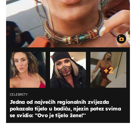
+
2
CELEBRITY
Jedna od najvećih regionalnih zvijezda
pokazala tijelo u badiću, njezin potez svima
se svidio: ''Ovo je tijelo žene!''