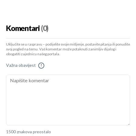
Komentari
(0)
Uključite se u raspravu – podijelite svoje mišljenje, postavite pitanja ili ponudite
svoj pogled na temu. Vaš komentar može potaknuti zanimljiv dijalog i
obogatiti zajednicu našeg portala.
Važna obavijest
!
1500 znakova preostalo