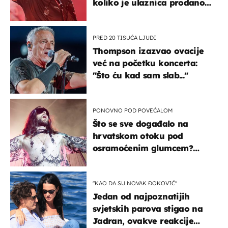
koliko je ulaznica prodano
u kratkom vremenu
PRED 20 TISUĆA LJUDI
Thompson izazvao ovacije
već na početku koncerta:
"Što ću kad sam slab..."
PONOVNO POD POVEĆALOM
Što se sve događalo na
hrvatskom otoku pod
osramoćenim glumcem?
Bizarni prizori i danas
izazivaju nevjericu
"KAO DA SU NOVAK ĐOKOVIĆ"
Jedan od najpoznatijih
svjetskih parova stigao na
Jadran, ovakve reakcije