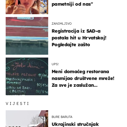
pametniji od nas"
ZANIMLJIVO
Registracija iz SAD-a
postala hit u Hrvatskoj!
Pogledajte zašto
UPS!
Meni domaćeg restorana
nasmijao društvene mreže!
Za sve je zaslužan
urnebesan naziv jela
VIJESTI
BURE BARUTA
Ukrajinski stručnjak