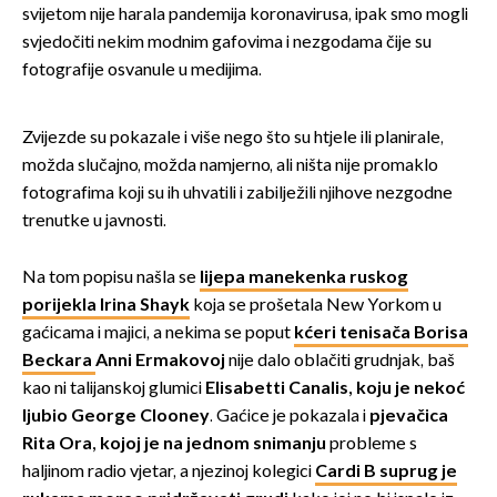
svijetom nije harala pandemija koronavirusa, ipak smo mogli
svjedočiti nekim modnim gafovima i nezgodama čije su
fotografije osvanule u medijima.
Zvijezde su pokazale i više nego što su htjele ili planirale,
možda slučajno, možda namjerno, ali ništa nije promaklo
fotografima koji su ih uhvatili i zabilježili njihove nezgodne
trenutke u javnosti.
Na tom popisu našla se
lijepa manekenka ruskog
porijekla Irina Shayk
koja se prošetala New Yorkom u
gaćicama i majici, a nekima se poput
kćeri tenisača Borisa
Beckara
Anni Ermakovoj
nije dalo oblačiti grudnjak, baš
kao ni talijanskoj
glumici
Elisabetti Canalis, koju je nekoć
ljubio George Clooney
. Gaćice je pokazala i
pjevačica
Rita Ora, kojoj je na jednom snimanju
probleme s
haljinom radio vjetar, a njezinoj kolegici
Cardi B suprug je