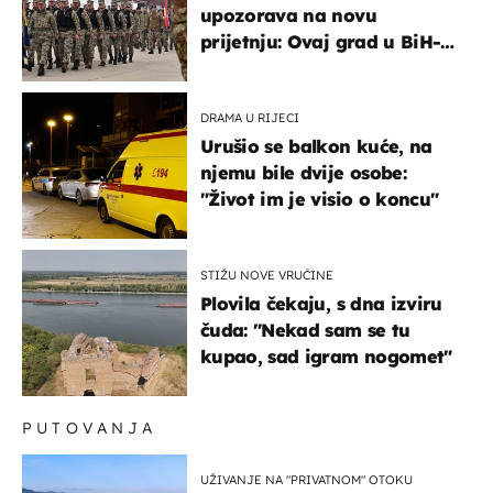
upozorava na novu
prijetnju: Ovaj grad u BiH-u
bi mogao biti žarište
DRAMA U RIJECI
Urušio se balkon kuće, na
njemu bile dvije osobe:
"Život im je visio o koncu"
STIŽU NOVE VRUĆINE
Plovila čekaju, s dna izviru
čuda: "Nekad sam se tu
kupao, sad igram nogomet"
PUTOVANJA
UŽIVANJE NA "PRIVATNOM" OTOKU