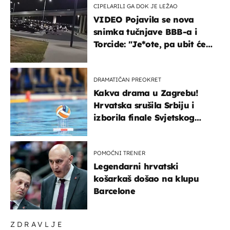
CIPELARILI GA DOK JE LEŽAO
VIDEO Pojavila se nova
snimka tučnjave BBB-a i
Torcide: "Je*ote, pa ubit će
ga!"
DRAMATIČAN PREOKRET
Kakva drama u Zagrebu!
Hrvatska srušila Srbiju i
izborila finale Svjetskog
prvenstva
POMOĆNI TRENER
Legendarni hrvatski
košarkaš došao na klupu
Barcelone
ZDRAVLJE