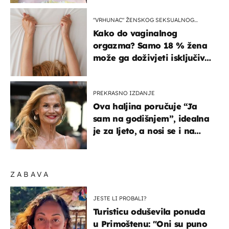
"VRHUNAC" ŽENSKOG SEKSUALNOG
ISKUSTVA
Kako do vaginalnog
orgazma? Samo 18 % žena
može ga doživjeti isključivo
na ovaj način
PREKRASNO IZDANJE
Ova haljina poručuje “Ja
sam na godišnjem”, idealna
je za ljeto, a nosi se i na
zagrebačkoj špici
ZABAVA
JESTE LI PROBALI?
Turisticu oduševila ponuda
u Primoštenu: "Oni su puno