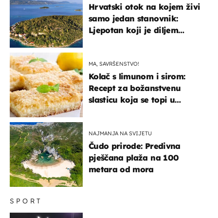
Hrvatski otok na kojem živi
samo jedan stanovnik:
Ljepotan koji je diljem
svijeta poznat po svojem
"bijelom zlatu"
MA, SAVRŠENSTVO!
Kolač s limunom i sirom:
Recept za božanstvenu
slasticu koja se topi u
ustima
NAJMANJA NA SVIJETU
Čudo prirode: Predivna
pješčana plaža na 100
metara od mora
SPORT