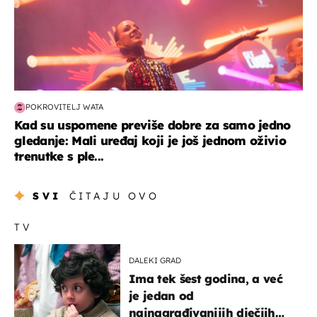
POKROVITELJ WATA
Kad su uspomene previše dobre za samo jedno
gledanje: Mali uređaj koji je još jednom oživio
trenutke s ple...
SVI
ČITAJU OVO
TV
DALEKI GRAD
Ima tek šest godina, a već
je jedan od
najnagrađivanijih dječjih