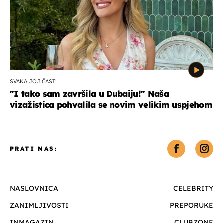
SVAKA JOJ ČAST!
"I tako sam završila u Dubaiju!" Naša
vizažistica pohvalila se novim velikim uspjehom
PRATI NAS:
NASLOVNICA
CELEBRITY
ZANIMLJIVOSTI
PREPORUKE
INMAGAZIN
CLUBZONE