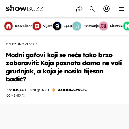
Dnevnik.hr
Vijesti
Sport
Putovanja
Lifestyle
SVAŠTA SMO VIDJELI
Modni gafovi koji se neće tako brzo
zaboraviti: Koja poznata dama ne voli
grudnjak, a koja je nosila tijesan
badić?
Piše
N.K.
,
06.11.2020 @ 07:54
ZANIMLJIVOSTI
KOMENTARI
OMOGUĆI OBAVIJESTI