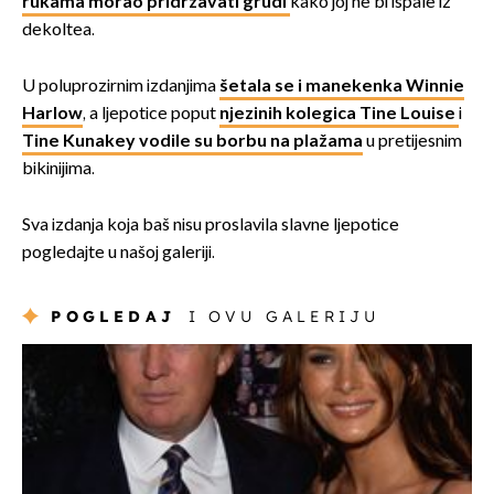
rukama morao pridržavati grudi
kako joj ne bi ispale iz
dekoltea.
U poluprozirnim izdanjima
šetala se i manekenka Winnie
Harlow
, a ljepotice poput
njezinih kolegica Tine Louise
i
Tine Kunakey vodile su borbu na plažama
u pretijesnim
bikinijima.
Sva izdanja koja baš nisu proslavila slavne ljepotice
pogledajte u našoj galeriji.
POGLEDAJ
I OVU GALERIJU