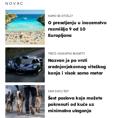
NOVAC
KAMO BI OTIŠLI?
O preseljenju u inozemstvo
razmišlja 9 od 10
Europljana
TREĆI UNIKATNI BUGATTI
Nazvan je po vrsti
srednjovjekovnog viteškog
konja i visok samo metar
SAM SVOJ ŠEF
Šest poslova koje možete
pokrenuti od kuće uz
minimalna ulaganja