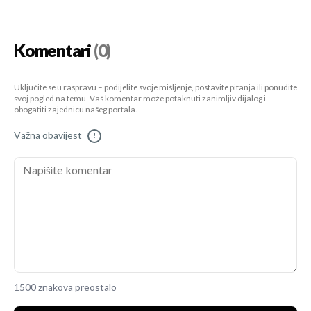
Komentari
(0)
Uključite se u raspravu – podijelite svoje mišljenje, postavite pitanja ili ponudite
svoj pogled na temu. Vaš komentar može potaknuti zanimljiv dijalog i
obogatiti zajednicu našeg portala.
Važna obavijest
!
1500 znakova preostalo