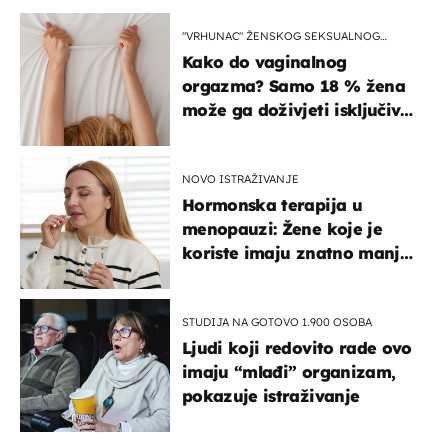
"VRHUNAC" ŽENSKOG SEKSUALNOG
ISKUSTVA
Kako do vaginalnog
orgazma? Samo 18 % žena
može ga doživjeti isključivo
na ovaj način
NOVO ISTRAŽIVANJE
Hormonska terapija u
menopauzi: Žene koje je
koriste imaju znatno manji
rizik od ovoga
STUDIJA NA GOTOVO 1.900 OSOBA
Ljudi koji redovito rade ovo
imaju “mlađi” organizam,
pokazuje istraživanje