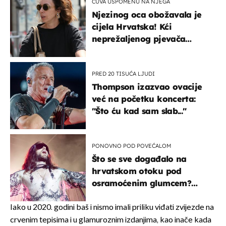
ČUVA USPOMENU NA NJEGA
Njezinog oca obožavala je
cijela Hrvatska! Kći
neprežaljenog pjevača
projurila špicom na dva
kotača
PRED 20 TISUĆA LJUDI
Thompson izazvao ovacije
već na početku koncerta:
"Što ću kad sam slab..."
PONOVNO POD POVEĆALOM
Što se sve događalo na
hrvatskom otoku pod
osramoćenim glumcem?
Bizarni prizori i danas
izazivaju nevjericu
Iako u 2020. godini baš i nismo imali priliku viđati zvijezde na
crvenim tepisima i u glamuroznim izdanjima, kao inače kada