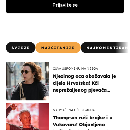
Prijavite se
SVJEŽE
NAJČITANIJE
NAJKOMENTIRAN
ČUVA USPOMENU NA NJEGA
Njezinog oca obožavala je
cijela Hrvatska! Kći
neprežaljenog pjevača
projurila špicom na dva
kotača
NADMAŠENA OČEKIVANJA
Thompson ruši brojke i u
Vukovaru! Objavljeno