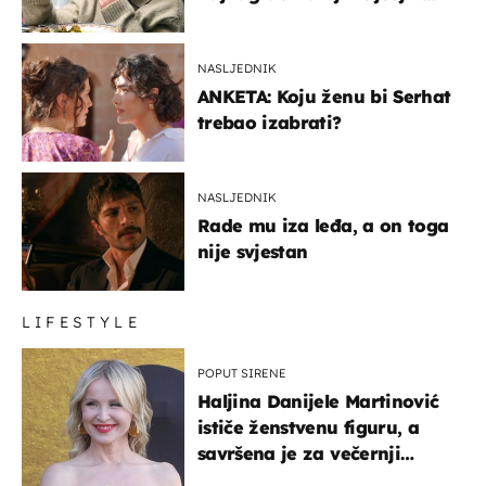
glumaca
NASLJEDNIK
ANKETA: Koju ženu bi Serhat
trebao izabrati?
NASLJEDNIK
Rade mu iza leđa, a on toga
nije svjestan
LIFESTYLE
POPUT SIRENE
Haljina Danijele Martinović
ističe ženstvenu figuru, a
savršena je za večernji
izlazak na moru