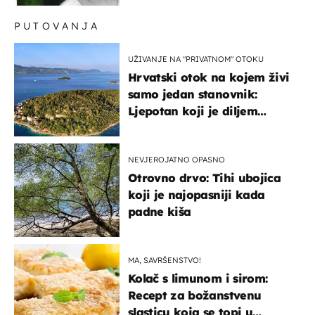
PUTOVANJA
UŽIVANJE NA "PRIVATNOM" OTOKU
Hrvatski otok na kojem živi
samo jedan stanovnik:
Ljepotan koji je diljem
svijeta poznat po svojem
"bijelom zlatu"
NEVJEROJATNO OPASNO
Otrovno drvo: Tihi ubojica
koji je najopasniji kada
padne kiša
MA, SAVRŠENSTVO!
Kolač s limunom i sirom:
Recept za božanstvenu
slasticu koja se topi u