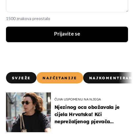
1500 znakova preostalo
Prijavite se
SVJEŽE
NAJČITANIJE
NAJKOMENTIRAN
ČUVA USPOMENU NA NJEGA
Njezinog oca obožavala je
cijela Hrvatska! Kći
neprežaljenog pjevača
projurila špicom na dva