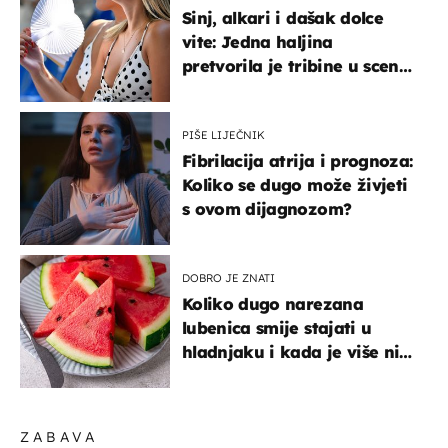
Sinj, alkari i dašak dolce
vite: Jedna haljina
pretvorila je tribine u scenu
iz talijanskog filma
PIŠE LIJEČNIK
Fibrilacija atrija i prognoza:
Koliko se dugo može živjeti
s ovom dijagnozom?
DOBRO JE ZNATI
Koliko dugo narezana
lubenica smije stajati u
hladnjaku i kada je više nije
sigurno jesti?
ZABAVA