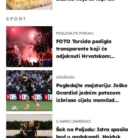
ustima
SPORT
POGLEDAJTE PORUKU
FOTO Torcida podigla
transparente koji će
odjeknuti Hrvatskom:
Prozvali "moralne vertikale"
ODUŠEVIO
Pogledajte majstoriju: Joško
Gvardiol jednim potezom
izbrisao cijelu momčad
Atletica
U SAMOJ ZAVRŠNICI
Šok na Poljudu: Istra spasila
bod u nadoknadi, Hajduk