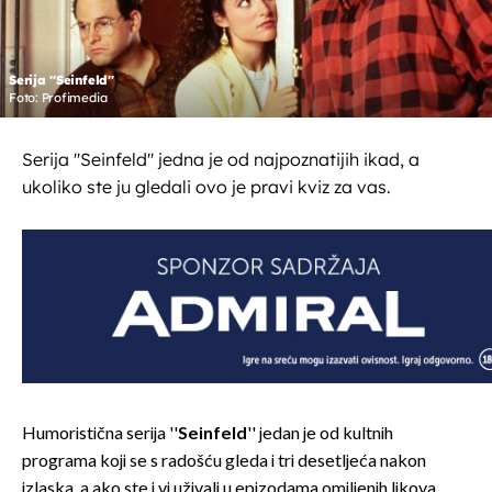
Serija ''Seinfeld''
Foto: Profimedia
Serija ''Seinfeld'' jedna je od najpoznatijih ikad, a
ukoliko ste ju gledali ovo je pravi kviz za vas.
Humoristična serija ''
Seinfeld
'' jedan je od kultnih
programa koji se s radošću gleda i tri desetljeća nakon
izlaska, a ako ste i vi uživali u epizodama omiljenih likova