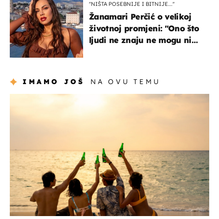
''NIŠTA POSEBNIJE I BITNIJE...''
Žanamari Perčić o velikoj
životnoj promjeni: "Ono što
ljudi ne znaju ne mogu ni
uništiti''
IMAMO JOŠ
NA OVU TEMU
zanimljivosti