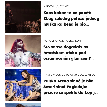
kotača
KAKVIH LJUDI IMA!
Kaos kakav se ne pamti:
Zbog suludog poteza jednog
muškarca bend je bio
prisiljen prekinuti nastup
PONOVNO POD POVEĆALOM
Što se sve događalo na
hrvatskom otoku pod
osramoćenim glumcem?
Bizarni prizori i danas
izazivaju nevjericu
NASTUPALA S GOTOVO 70 GLAZBENIKA
Pulska Arena sinoć je bila
Severinina! Pogledajte
prizore sa spektakla koji je
rasprodan mjesec dana
ranije