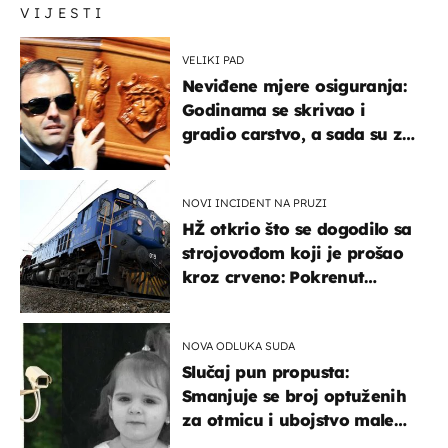
VIJESTI
VELIKI PAD
Neviđene mjere osiguranja:
Godinama se skrivao i
gradio carstvo, a sada su za
njegovo izručenje naručili
posebno vozilo
NOVI INCIDENT NA PRUZI
HŽ otkrio što se dogodilo sa
strojovođom koji je prošao
kroz crveno: Pokrenut
inspekcijski nadzor
NOVA ODLUKA SUDA
Slučaj pun propusta:
Smanjuje se broj optuženih
za otmicu i ubojstvo male
Danke