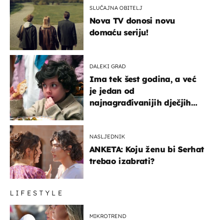
SLUČAJNA OBITELJ
Nova TV donosi novu
domaću seriju!
DALEKI GRAD
Ima tek šest godina, a već
je jedan od
najnagrađivanijih dječjih
glumaca
NASLJEDNIK
ANKETA: Koju ženu bi Serhat
trebao izabrati?
LIFESTYLE
MIKROTREND