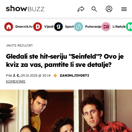
Dnevnik.hr
Vijesti
Sport
Putovanja
Lifestyle
JAVITE REZULTAT!
Gledali ste hit-seriju ''Seinfeld''? Ovo je
kviz za vas, pamtite li sve detalje?
Piše
J. C.
,
09.10.2025 @ 20:14
ZANIMLJIVOSTI
KOMENTARI
OMOGUĆI OBAVIJESTI