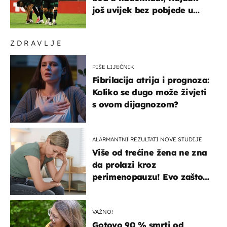
još uvijek bez pobjede u
HNL-u
ZDRAVLJE
PIŠE LIJEČNIK
Fibrilacija atrija i prognoza:
Koliko se dugo može živjeti
s ovom dijagnozom?
ALARMANTNI REZULTATI NOVE STUDIJE
Više od trećine žena ne zna
da prolazi kroz
perimenopauzu! Evo zašto
su simptomi toliko
zbunjujući
VAŽNO!
Gotovo 90 % smrti od