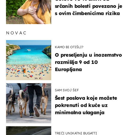
srčanih bolesti povezano je
s ovim čimbenicima rizika
NOVAC
KAMO BI OTIŠLI?
O preseljenju u inozemstvo
razmišlja 9 od 10
Europljana
SAM SVOJ ŠEF
Šest poslova koje možete
pokrenuti od kuće uz
minimalna ulaganja
TREĆI UNIKATNI BUGATTI