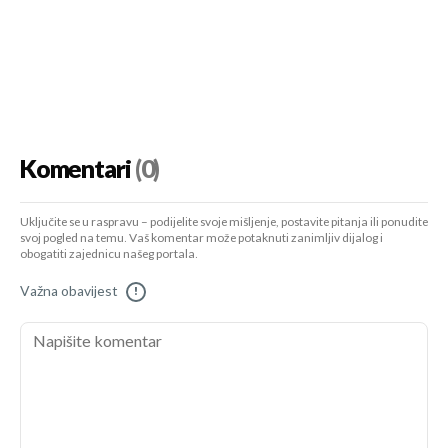
Komentari
(0)
Uključite se u raspravu – podijelite svoje mišljenje, postavite pitanja ili ponudite
svoj pogled na temu. Vaš komentar može potaknuti zanimljiv dijalog i
obogatiti zajednicu našeg portala.
Važna obavijest
!