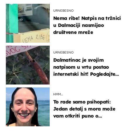
URNEBESNO
Nema ribe! Natpis na tržnici
u Dalmaciji nasmijao
društvene mreže
URNEBESNO
Dalmatinac je svojim
natpisom u vrtu postao
internetski hit! Pogledajte
što je napisao
HMM…
To rade samo psihopati:
Jedan detalj s mora može
vam otkriti puno o
prijateljima