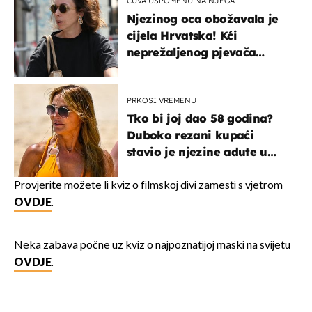
ČUVA USPOMENU NA NJEGA
Njezinog oca obožavala je
cijela Hrvatska! Kći
neprežaljenog pjevača
projurila špicom na dva
kotača
PRKOSI VREMENU
Tko bi joj dao 58 godina?
Duboko rezani kupaći
stavio je njezine adute u
prvi plan
Provjerite možete li kviz o filmskoj divi zamesti s vjetrom
OVDJE
.
Neka zabava počne uz kviz o najpoznatijoj maski na svijetu
OVDJE
.