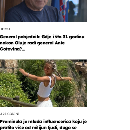
HEROJ
General pobjednik: Gdje i što 31 godinu
nakon Oluje radi general Ante
Gotovina?...
U 27. GODINI
Preminula je mlada influencerica koju je
pratilo više od milijun ljudi, dugo se