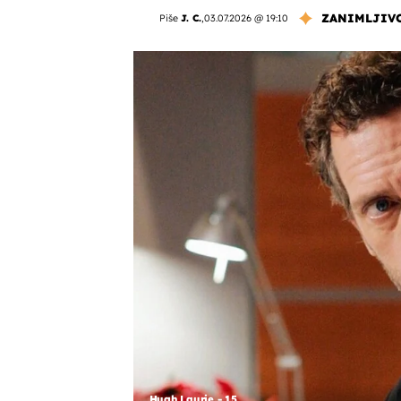
ZANIMLJIV
Piše
J. C.
,
03.07.2026 @ 19:10
Hugh Laurie - 15