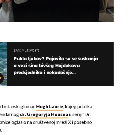
ZANIMLJIVOSTI
Pukla ljubav? Pojavila su se šuškanja
o vezi sina bivšeg Hajdukova
predsjednika i nekadašnje
pornoglumice
 i britanski glumac
Hugh Laurie
, kojeg publika
egendarnog
dr. Gregoryja Housea
u seriji ''Dr.
kmice oglasio na društvenoj mreži X i posebno
.