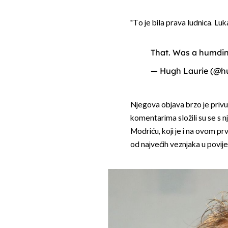
"To je bila prava ludnica. Lu
That. Was a humding
— Hugh Laurie (@h
Njegova objava brzo je privukl
komentarima složili su se s 
Modriću, koji je i na ovom 
od najvećih veznjaka u povij