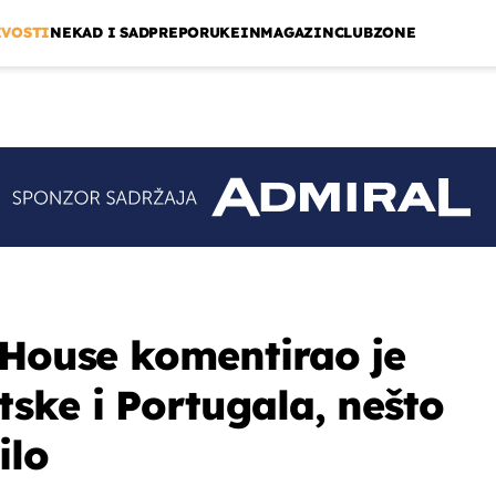
IVOSTI
NEKAD I SAD
PREPORUKE
INMAGAZIN
CLUBZONE
 House komentirao je
ske i Portugala, nešto
ilo