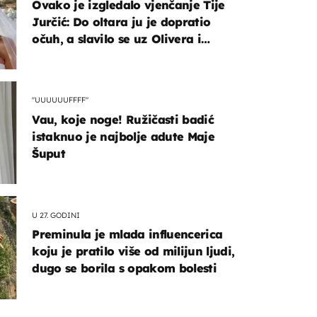
Ovako je izgledalo vjenčanje Tije
Jurčić: Do oltara ju je dopratio
očuh, a slavilo se uz Olivera i
Rozgu
"UUUUUUFFFF"
Vau, koje noge! Ružičasti badić
istaknuo je najbolje adute Maje
Šuput
U 27. GODINI
Preminula je mlada influencerica
koju je pratilo više od milijun ljudi,
dugo se borila s opakom bolesti