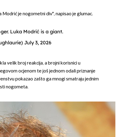
ka Modrić je nogometni div", napisao je glumac.
er. Luka Modrić is a giant.
ughlaurie)
July 3, 2026
a velik broj reakcija, a brojni korisnici u
njegovom ocjenom te još jednom odali priznanje
prvenstvu pokazao zašto ga mnogi smatraju jednim
esti nogometa.