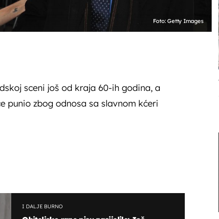
Foto: Getty Images
dskoj sceni još od kraja 60-ih godina, a
ce punio zbog odnosa sa slavnom kćeri
I DALJE BURNO