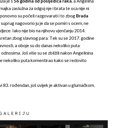
la je s
56 godina od posljedica raka
, a Angelina
majka zaslužna za odgoj nje i brata te oca nije ni
onovno su počeli razgovarati i to zbog
Brada
i suprug nagovorio ju je da se pomiri s ocem, ne
jece. Iako nije bio na njihovu vjenčanju 2014.
 sretan zbog slavnog para. Tek su se 2017. godine
 javnosti, a oboje su do danas nekoliko puta
 odnosima. Još više su se zbližili nakon Angelinina
je nekoliko puta komentirao kako se redovito
avi 83. rođendan, još uvijek je aktivan u glumačkom,
 GALERIJU