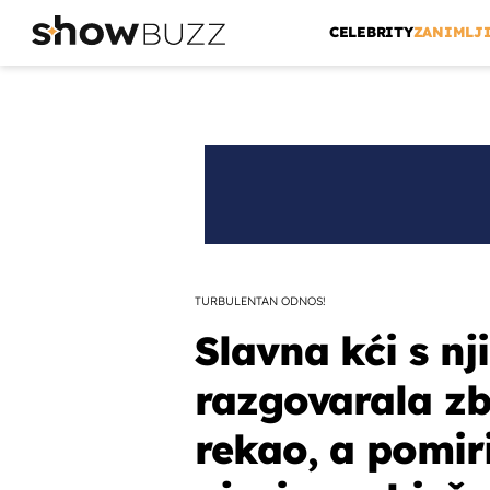
CELEBRITY
ZANIMLJ
TURBULENTAN ODNOS!
Slavna kći s n
razgovarala zb
rekao, a pomiri