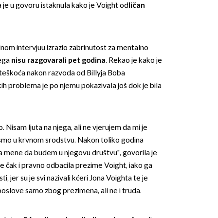
je u govoru istaknula kako je Voight od
ličan
nom intervjuu izrazio zabrinutost za mentalno
čega
nisu razgovarali pet godina
. Rekao je kako je
teškoća nakon razvoda od Billyja Boba
ih problema je po njemu pokazivala još dok je bila
. Nisam ljuta na njega, ali ne vjerujem da mi je
 smo u krvnom srodstvu. Nakon toliko godina
za mene da budem u njegovu društvu", govorila je
me čak i pravno odbacila prezime Voight, iako ga
sti, jer su je svi nazivali kćeri Jona Voighta te je
poslove samo zbog prezimena, ali ne i truda.