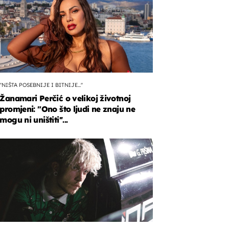
''NIŠTA POSEBNIJE I BITNIJE...''
Žanamari Perčić o velikoj životnoj
promjeni: "Ono što ljudi ne znaju ne
mogu ni uništiti''...