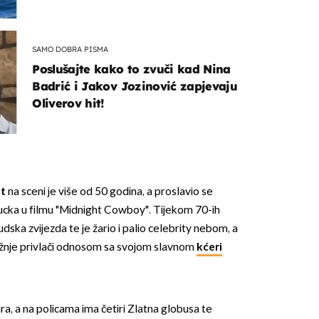
SAMO DOBRA PISMA
Poslušajte kako to zvuči kad Nina
Badrić i Jakov Jozinović zapjevaju
Oliverov hit!
ht
na sceni je više od 50 godina, a proslavio se
cka u filmu "Midnight Cowboy". Tijekom 70-ih
dska zvijezda te je žario i palio celebrity nebom, a
pažnje privlači odnosom sa svojom slavnom
kćeri
ra, a na policama ima četiri Zlatna globusa te