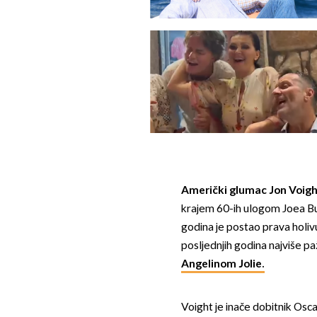
Američki glumac Jon Voig
krajem 60-ih ulogom Joea Bu
godina je postao prava holivu
posljednjih godina najviše 
Angelinom Jolie.
Voight je inače dobitnik Osca