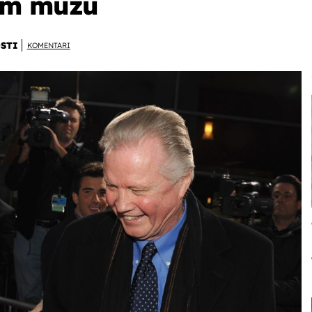
em mužu
STI
KOMENTARI