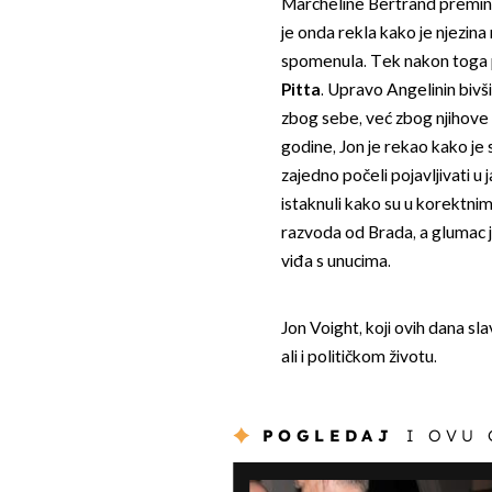
Marcheline Bertrand preminu
je onda rekla kako je njezina 
spomenula. Tek nakon toga p
Pitta
. Upravo Angelinin bivš
zbog sebe, već zbog njihove d
godine, Jon je rekao kako je
zajedno počeli pojavljivati u
istaknuli kako su u korektnim
razvoda od Brada, a glumac 
viđa s unucima.
Jon Voight, koji ovih dana sl
ali i političkom životu.
POGLEDAJ
I OVU