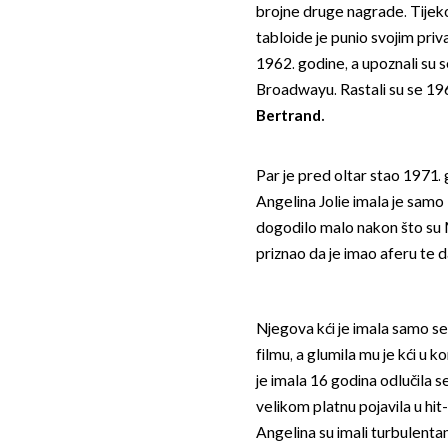
brojne druge nagrade. Tijeko
tabloide je punio svojim pri
1962. godine, a upoznali su s
Broadwayu. Rastali su se 196
Bertrand.
Par je pred oltar stao 1971. 
Angelina Jolie imala je samo
dogodilo malo nakon što su M
priznao da je imao aferu te d
Njegova kći je imala samo se
filmu, a glumila mu je kći u 
je imala 16 godina odlučila 
velikom platnu pojavila u hit
Angelina su imali turbulentan