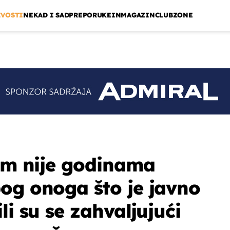
IVOSTI
NEKAD I SAD
PREPORUKE
INMAGAZIN
CLUBZONE
jim nije godinama
og onoga što je javno
li su se zahvaljujući