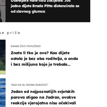
Obiteljske rane nisu zacijelile: Još
jedno dijete Brada Pitta distanciralo se
od slavnog glumca
 se priča
DANAS ŽIVI POVUČENO
Znate li tko je ovo? Kao dijete
ostala je bez oba roditelja, a onda
i bez milijuna koje je trebala
naslijediti
"KAO DA SU NOVAK ĐOKOVIĆ"
Jedan od najpoznatijih svjetskih
parova stigao na Jadran, ovakve
reakcije vjerojatno nisu očekivali