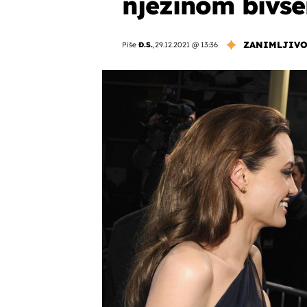
njezinom bivš
ZANIMLJIVO
Piše
Đ.S.
,
29.12.2021 @ 13:36