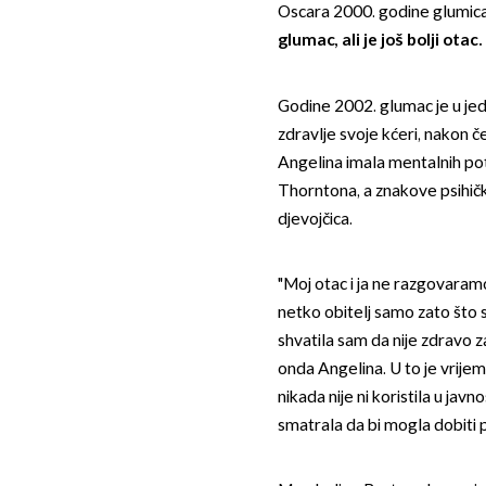
Oscara 2000. godine glumica 
glumac, ali je još bolji otac.
Godine 2002. glumac je u jed
zdravlje svoje kćeri, nakon 
Angelina imala mentalnih po
Thorntona, a znakove psihičk
djevojčica.
"Moj otac i ja ne razgovaramo
netko obitelj samo zato što
shvatila sam da nije zdravo 
onda Angelina. U to je vrije
nikada nije ni koristila u javno
smatrala da bi mogla dobiti 