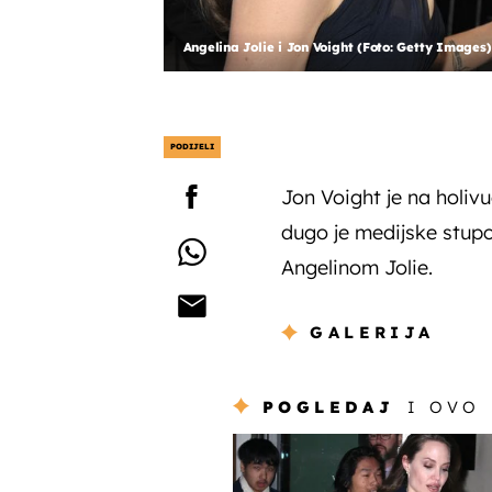
Angelina Jolie i Jon Voight (Foto: Getty Images)
PODIJELI
Jon Voight je na holivu
dugo je medijske stup
Angelinom Jolie.
GALERIJA
POGLEDAJ
I OVO