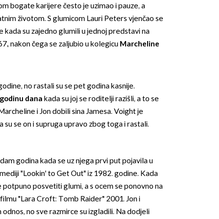
m bogate karijere često je uzimao i pauze, a
vatnim životom. S glumicom Lauri Peters vjenčao se
e kada su zajedno glumili u jednoj predstavi na
7., nakon čega se zaljubio u kolegicu
Marcheline
godine, no rastali su se pet godina kasnije.
OMOGUĆI OBAVIJESTI
godinu dana
kada su joj se roditelji razišli, a to se
archeline i Jon dobili sina Jamesa. Voight je
a su se on i supruga upravo zbog toga i rastali.
dam godina kada se uz njega prvi put pojavila u
komediji "Lookin' to Get Out" iz 1982. godine. Kada
se potpuno posvetiti glumi, a s ocem se ponovno na
-filmu "Lara Croft: Tomb Raider" 2001. Jon i
 odnos, no sve razmirce su izgladili. Na dodjeli