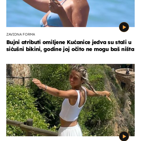
ZAVIDNA FORMA
Bujni atributi omiljene Kućanice jedva su stali u
sićušni bikini, godine joj očito ne mogu baš ništa