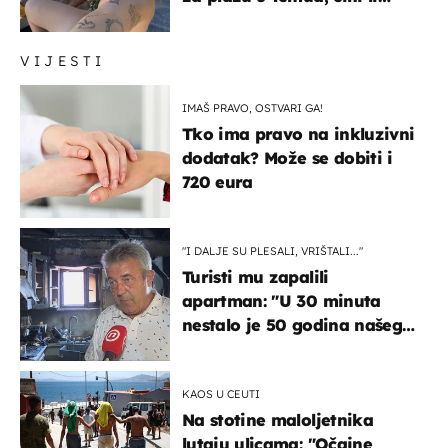
vam se ovo sigurnim?
VIJESTI
IMAŠ PRAVO, OSTVARI GA!
Tko ima pravo na inkluzivni
dodatak? Može se dobiti i
720 eura
"I DALJE SU PLESALI, VRIŠTALI..."
Turisti mu zapalili
apartman: "U 30 minuta
nestalo je 50 godina našeg
života, supruga i ja ne
možemo oka sklopiti"
KAOS U CEUTI
Na stotine maloljetnika
lutaju ulicama: "Očajne