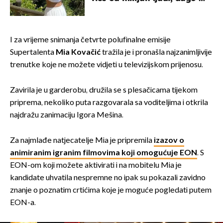
borila s opakom bolesti
I za vrijeme snimanja četvrte polufinalne emisije
Supertalenta
Mia Kovačić
tražila je i pronašla najzanimljivije
trenutke koje ne možete vidjeti u televizijskom prijenosu.
Zavirila je u garderobu, družila se s plesačicama tijekom
priprema, nekoliko puta razgovarala sa voditeljima i otkrila
najdražu zanimaciju Igora Mešina.
Za najmlađe natjecatelje Mia je pripremila
izazov o
animiranim igranim filmovima koji omogućuje EON
. S
EON-om koji možete aktivirati i na mobitelu Mia je
kandidate uhvatila nespremne no ipak su pokazali zavidno
znanje o poznatim crtićima koje je moguće pogledati putem
EON-a.