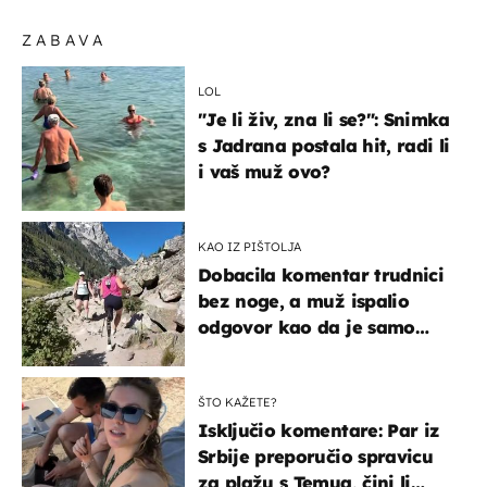
ZABAVA
LOL
"Je li živ, zna li se?": Snimka
s Jadrana postala hit, radi li
i vaš muž ovo?
KAO IZ PIŠTOLJA
Dobacila komentar trudnici
bez noge, a muž ispalio
odgovor kao da je samo
čekao…
ŠTO KAŽETE?
Isključio komentare: Par iz
Srbije preporučio spravicu
za plažu s Temua, čini li