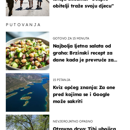
obitelji traže svoju djecu"
PUTOVANJA
GOTOVO ZA 15 MINUTA
Najbolja ljetna salata od
graha: Brzinski recept za
dane kada je prevruće za
kuhanje
15 PITANJA
Kviz općeg znanja: Za one
pred kojima se i Google
može sakriti
NEVJEROJATNO OPASNO
Otrovno drvo: Tihi ubojica