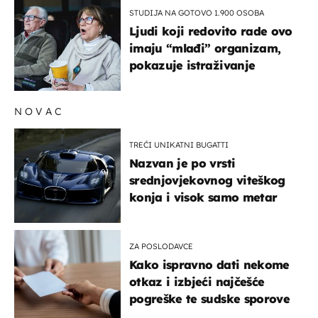
STUDIJA NA GOTOVO 1.900 OSOBA
Ljudi koji redovito rade ovo
imaju “mlađi” organizam,
pokazuje istraživanje
NOVAC
TREĆI UNIKATNI BUGATTI
Nazvan je po vrsti
srednjovjekovnog viteškog
konja i visok samo metar
ZA POSLODAVCE
Kako ispravno dati nekome
otkaz i izbjeći najčešće
pogreške te sudske sporove