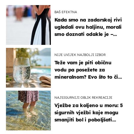
BAŠ EFEKTNA
Kada smo na zadarskoj rivi
ugledali ovu haljinu, morali
smo doznati odakle je –
košta samo 18 eura
NIJE UVIJEK NAJBOLJI IZBOR
Teže vam je piti običnu
vodu pa posežete za
mineralnom? Evo što to čini
organizmu
NAJSIGURNIJI OBLIK REKREACIJE
Vježbe za koljeno u moru: 5
sigurnih vježbi koje mogu
smanjiti bol i poboljšati
pokretljivost