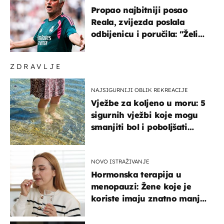
Propao najbitniji posao
Reala, zvijezda poslala
odbijenicu i poručila: "Želim
u Barcelonu"
ZDRAVLJE
NAJSIGURNIJI OBLIK REKREACIJE
Vježbe za koljeno u moru: 5
sigurnih vježbi koje mogu
smanjiti bol i poboljšati
pokretljivost
NOVO ISTRAŽIVANJE
Hormonska terapija u
menopauzi: Žene koje je
koriste imaju znatno manji
rizik od ovoga