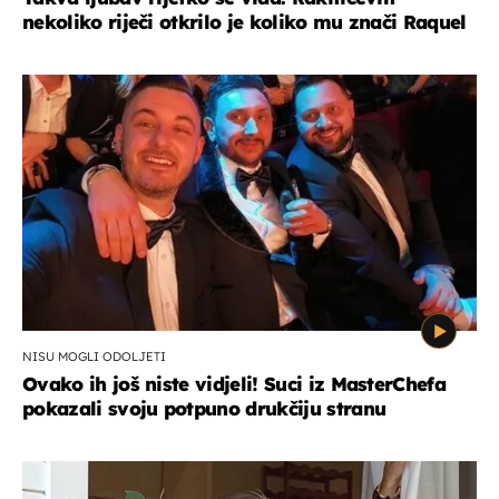
nekoliko riječi otkrilo je koliko mu znači Raquel
NISU MOGLI ODOLJETI
Ovako ih još niste vidjeli! Suci iz MasterChefa
pokazali svoju potpuno drukčiju stranu