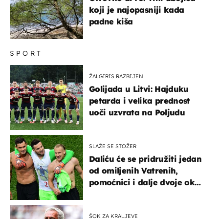
koji je najopasniji kada
padne kiša
SPORT
ŽALGIRIS RAZBIJEN
Golijada u Litvi: Hajduku
petarda i velika prednost
uoči uzvrata na Poljudu
SLAŽE SE STOŽER
Daliću će se pridružiti jedan
od omiljenih Vatrenih,
pomoćnici i dalje dvoje oko
ponude
ŠOK ZA KRALJEVE