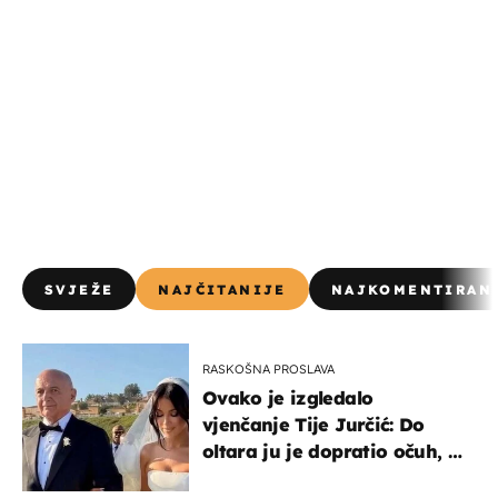
SVJEŽE
NAJČITANIJE
NAJKOMENTIRAN
RASKOŠNA PROSLAVA
Ovako je izgledalo
vjenčanje Tije Jurčić: Do
oltara ju je dopratio očuh, a
slavilo se uz Olivera i Rozgu