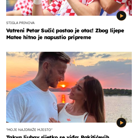
STIGLA PRINOVA
Vatreni Petar Sučić postao je otac! Zbog lijepe
Matee hitno je napustio pripreme
"MOJE NAJDRAŽE MJESTO"
Takva ljubav rijetko se viđa: Rakitićevih