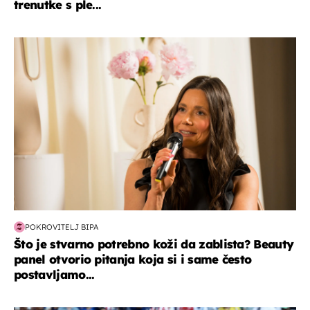
trenutke s ple...
moda & ljepota
POKROVITELJ BIPA
Što je stvarno potrebno koži da zablista? Beauty
panel otvorio pitanja koja si i same često
postavljamo...