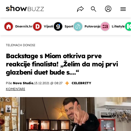
Dnevnik.hr
Vijesti
Sport
Putovanja
Lifestyle
TELEMACH DONOSI
Backstage s Miom otkriva prve
reakcije finalista! „Želim da moj prvi
glazbeni duet bude s….“
Piše
Nova Studio
,
13.12.2021 @ 08:27
CELEBRITY
KOMENTARI
OMOGUĆI OBAVIJESTI