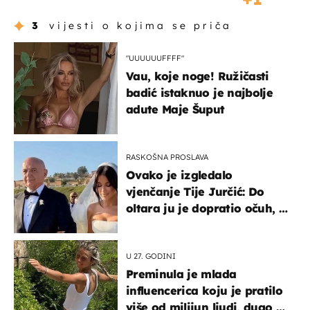
3
vijesti o kojima se priča
"UUUUUUFFFF"
Vau, koje noge! Ružičasti
badić istaknuo je najbolje
adute Maje Šuput
RASKOŠNA PROSLAVA
Ovako je izgledalo
vjenčanje Tije Jurčić: Do
oltara ju je dopratio očuh, a
slavilo se uz Olivera i Rozgu
U 27. GODINI
Preminula je mlada
influencerica koju je pratilo
više od milijun ljudi, dugo se