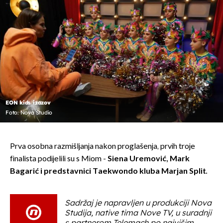
EON kids izazov
Foto: Nova Studio
Prva osobna razmišljanja nakon proglašenja, prvih troje
finalista podijelili su s Miom -
Siena Uremović, Mark
Bagarić i predstavnici Taekwondo kluba Marjan Split.
Sadržaj je napravljen u produkciji Nova
Studija, native tima Nove TV, u suradnji
s partnerom Telemach po najvišim