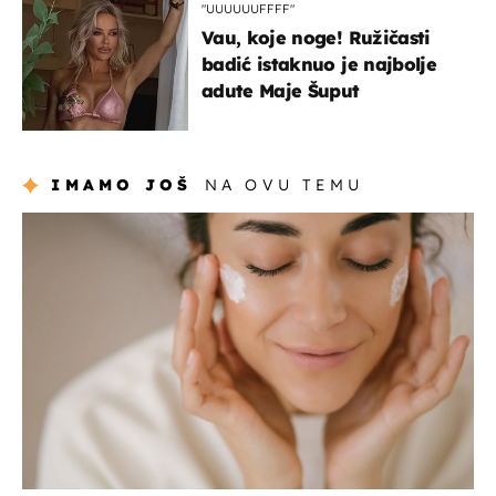
"UUUUUUFFFF"
Vau, koje noge! Ružičasti
badić istaknuo je najbolje
adute Maje Šuput
IMAMO JOŠ
NA OVU TEMU
moda & ljepota