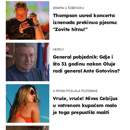
DRAMA U ŠIBENIKU
Thompson usred koncerta
iznenada prekinuo pjesmu:
"Zovite hitnu!"
HEROJ
General pobjednik: Gdje i
što 31 godinu nakon Oluje
radi general Ante Gotovina?
S MORA POSLALA POZDRAVE
Vruće, vruće! Nives Celzijus
u vatrenom kupaćem malo
je toga prepustila mašti