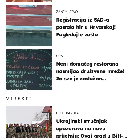
ZANIMLJIVO
Registracija iz SAD-a
postala hit u Hrvatskoj!
Pogledajte zašto
UPS!
Meni domaćeg restorana
nasmijao društvene mreže!
Za sve je zaslužan
urnebesan naziv jela
VIJESTI
BURE BARUTA
Ukrajinski stručnjak
upozorava na novu
prijetnju: Ovaj grad u BiH-u