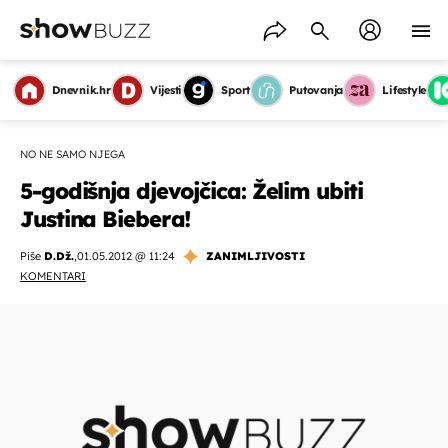
Dnevnik.hr
Vijesti
Sport
Putovanja
Lifestyle
NO NE SAMO NJEGA
5-godišnja djevojčica: Želim ubiti
Justina Biebera!
Piše
D.Dž.
,
01.05.2012 @ 11:24
ZANIMLJIVOSTI
KOMENTARI
OMOGUĆI OBAVIJESTI