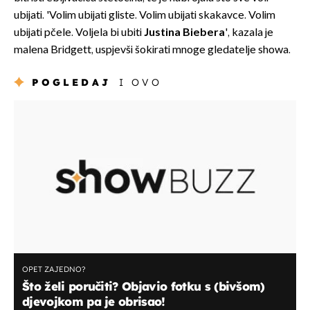
ubijati. 'Volim ubijati gliste. Volim ubijati skakavce. Volim
ubijati pčele. Voljela bi ubiti
Justina Biebera
', kazala je
malena Bridgett, uspjevši šokirati mnoge gledatelje showa.
POGLEDAJ
I OVO
OPET ZAJEDNO?
Što želi poručiti? Objavio fotku s (bivšom)
djevojkom pa je obrisao!