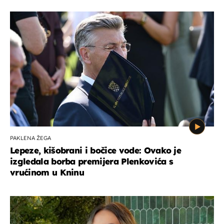
PAKLENA ŽEGA
Lepeze, kišobrani i bočice vode: Ovako je
izgledala borba premijera Plenkovića s
vrućinom u Kninu