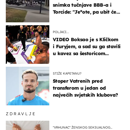
snimka tučnjave BBB-a i
Torcide: "Je*ote, pa ubit će
ga!"
POLJACI...
VIDEO Boksao je s Kličkom
i Furyjem, a sad su ga stavili
u kavez sa šestoricom
Roma! Pogledajte kako je
završilo
STIŽE KAPETANU?
Stoper Vatrenih pred
transferom u jedan od
najvećih svjetskih klubova?
ZDRAVLJE
"VRHUNAC" ŽENSKOG SEKSUALNOG