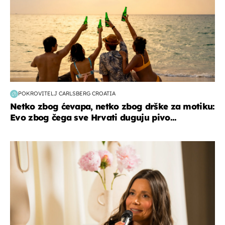
POKROVITELJ CARLSBERG CROATIA
Netko zbog ćevapa, netko zbog drške za motiku:
Evo zbog čega sve Hrvati duguju pivo...
moda & ljepota