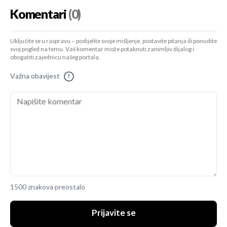
Komentari
(0)
Uključite se u raspravu – podijelite svoje mišljenje, postavite pitanja ili ponudite
svoj pogled na temu. Vaš komentar može potaknuti zanimljiv dijalog i
obogatiti zajednicu našeg portala.
Važna obavijest
!
1500 znakova preostalo
Prijavite se