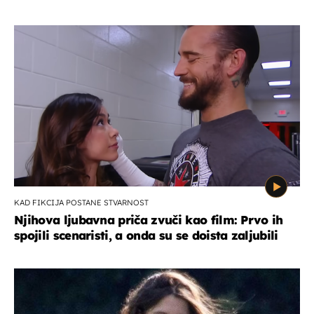
KAD FIKCIJA POSTANE STVARNOST
Njihova ljubavna priča zvuči kao film: Prvo ih
spojili scenaristi, a onda su se doista zaljubili