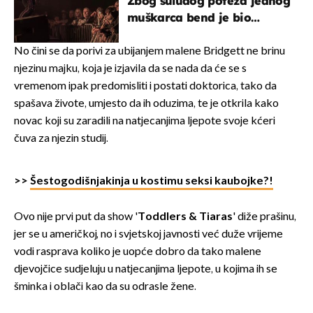
Zbog suludog poteza jednog
muškarca bend je bio
prisiljen prekinuti nastup
No čini se da porivi za ubijanjem malene Bridgett ne brinu
njezinu majku, koja je izjavila da se nada da će se s
vremenom ipak predomisliti i postati doktorica, tako da
spašava živote, umjesto da ih oduzima, te je otkrila kako
novac koji su zaradili na natjecanjima ljepote svoje kćeri
čuva za njezin studij.
>>
Šestogodišnjakinja u kostimu seksi kaubojke?!
Ovo nije prvi put da show '
Toddlers & Tiaras
' diže prašinu,
jer se u američkoj, no i svjetskoj javnosti već duže vrijeme
vodi rasprava koliko je uopće dobro da tako malene
djevojčice sudjeluju u natjecanjima ljepote, u kojima ih se
šminka i oblači kao da su odrasle žene.