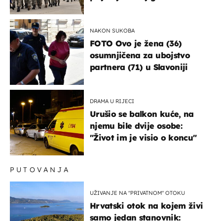
bi mogao biti žarište
NAKON SUKOBA
FOTO Ovo je žena (36)
osumnjičena za ubojstvo
partnera (71) u Slavoniji
DRAMA U RIJECI
Urušio se balkon kuće, na
njemu bile dvije osobe:
"Život im je visio o koncu"
PUTOVANJA
UŽIVANJE NA "PRIVATNOM" OTOKU
Hrvatski otok na kojem živi
samo jedan stanovnik: