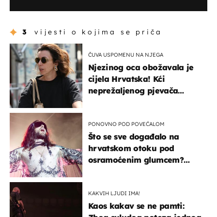
3
vijesti o kojima se priča
ČUVA USPOMENU NA NJEGA
Njezinog oca obožavala je
cijela Hrvatska! Kći
neprežaljenog pjevača
projurila špicom na dva
kotača
PONOVNO POD POVEĆALOM
Što se sve događalo na
hrvatskom otoku pod
osramoćenim glumcem?
Bizarni prizori i danas
izazivaju nevjericu
KAKVIH LJUDI IMA!
Kaos kakav se ne pamti: