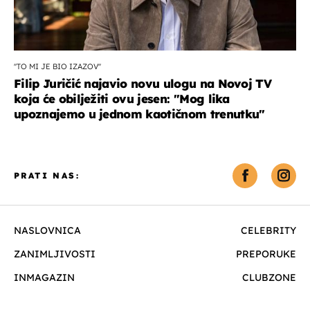
''TO MI JE BIO IZAZOV''
Filip Juričić najavio novu ulogu na Novoj TV
koja će obilježiti ovu jesen: ''Mog lika
upoznajemo u jednom kaotičnom trenutku''
PRATI NAS:
NASLOVNICA
CELEBRITY
ZANIMLJIVOSTI
PREPORUKE
INMAGAZIN
CLUBZONE