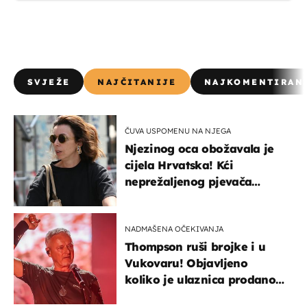
SVJEŽE
NAJČITANIJE
NAJKOMENTIRAN
ČUVA USPOMENU NA NJEGA
Njezinog oca obožavala je
cijela Hrvatska! Kći
neprežaljenog pjevača
projurila špicom na dva
kotača
NADMAŠENA OČEKIVANJA
Thompson ruši brojke i u
Vukovaru! Objavljeno
koliko je ulaznica prodano
u kratkom vremenu