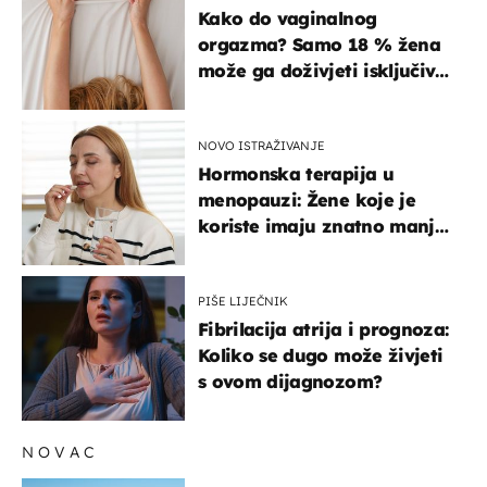
ISKUSTVA
Kako do vaginalnog
orgazma? Samo 18 % žena
može ga doživjeti isključivo
na ovaj način
NOVO ISTRAŽIVANJE
Hormonska terapija u
menopauzi: Žene koje je
koriste imaju znatno manji
rizik od ovoga
PIŠE LIJEČNIK
Fibrilacija atrija i prognoza:
Koliko se dugo može živjeti
s ovom dijagnozom?
NOVAC