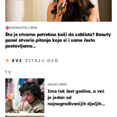
POKROVITELJ BIPA
Što je stvarno potrebno koži da zablista? Beauty
panel otvorio pitanja koja si i same često
postavljamo...
SVI
ČITAJU OVO
TV
DALEKI GRAD
Ima tek šest godina, a već
je jedan od
najnagrađivanijih dječjih
glumaca