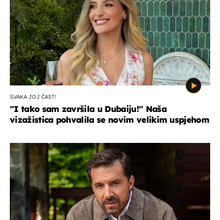
SVAKA JOJ ČAST!
"I tako sam završila u Dubaiju!" Naša
vizažistica pohvalila se novim velikim uspjehom