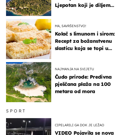
Ljepotan koji je diljem
svijeta poznat po svojem
"bijelom zlatu"
MA, SAVRŠENSTVO!
Kolač s limunom i sirom:
Recept za božanstvenu
slasticu koja se topi u
ustima
NAJMANJA NA SVIJETU
Čudo prirode: Predivna
pješčana plaža na 100
metara od mora
SPORT
CIPELARILI GA DOK JE LEŽAO
VIDEO Pojavila se nova