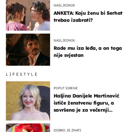
NASLJEDNIK
ANKETA: Koju ženu bi Serhat
trebao izabrati?
NASLJEDNIK
Rade mu iza leđa, a on toga
nije svjestan
LIFESTYLE
POPUT SIRENE
Haljina Danijele Martinović
ističe ženstvenu figuru, a
savršena je za večernji
izlazak na moru
DOBRO JE ZNATI