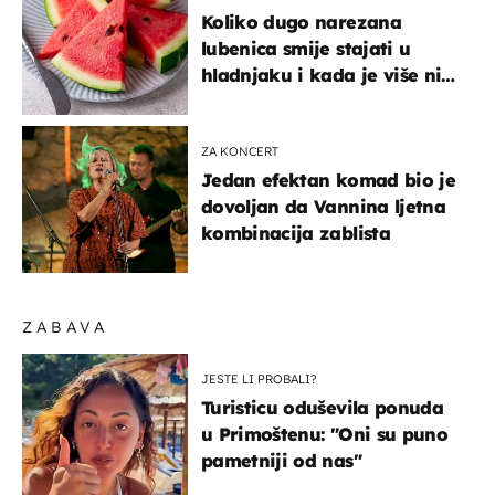
Koliko dugo narezana
lubenica smije stajati u
hladnjaku i kada je više nije
sigurno jesti?
ZA KONCERT
Jedan efektan komad bio je
dovoljan da Vannina ljetna
kombinacija zablista
ZABAVA
JESTE LI PROBALI?
Turisticu oduševila ponuda
u Primoštenu: "Oni su puno
pametniji od nas"