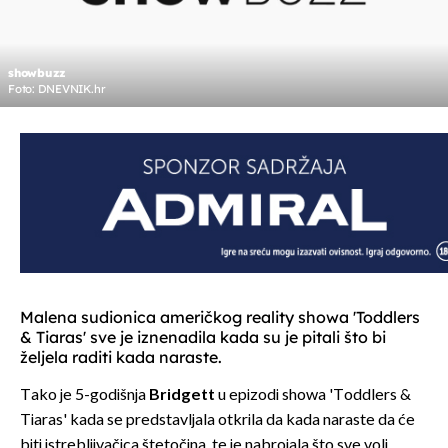
showbuzz
Foto: DNEVNIK.hr
Malena sudionica američkog reality showa 'Toddlers
& Tiaras' sve je iznenadila kada su je pitali što bi
željela raditi kada naraste.
Tako je 5-godišnja
Bridgett
u epizodi showa 'Toddlers &
Tiaras' kada se predstavljala otkrila da kada naraste da će
biti istrebljivačica štetočina, te je nabrojala što sve voli