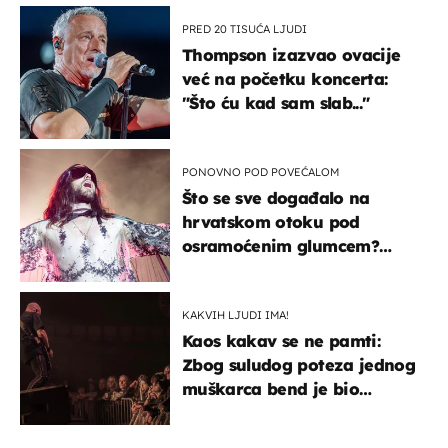
PRED 20 TISUĆA LJUDI
Thompson izazvao ovacije
već na početku koncerta:
"Što ću kad sam slab..."
PONOVNO POD POVEĆALOM
Što se sve događalo na
hrvatskom otoku pod
osramoćenim glumcem?
Bizarni prizori i danas
izazivaju nevjericu
KAKVIH LJUDI IMA!
Kaos kakav se ne pamti:
Zbog suludog poteza jednog
muškarca bend je bio
prisiljen prekinuti nastup