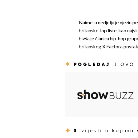
Naime, u nedjelju je njezin p
britanske top liste, kao najs
bivša je članica hip-hop grup
britanskog X Factora postala
POGLEDAJ
I OVO
3
vijesti o kojima