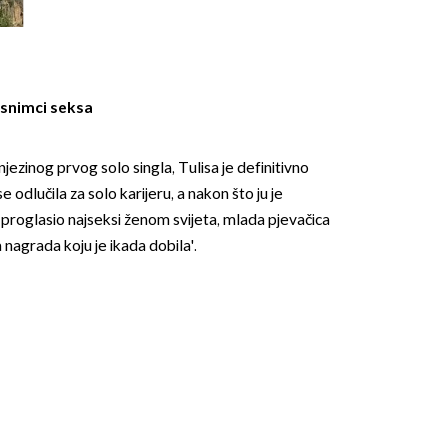
 snimci seksa
njezinog prvog solo singla, Tulisa je definitivno
OMOGUĆI OBAVIJESTI
 odlučila za solo karijeru, a nakon što ju je
proglasio najseksi ženom svijeta, mlada pjevačica
ja nagrada koju je ikada dobila'.