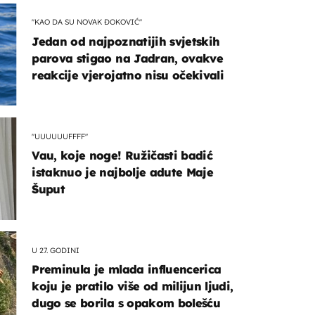
"KAO DA SU NOVAK ĐOKOVIĆ"
Jedan od najpoznatijih svjetskih
parova stigao na Jadran, ovakve
reakcije vjerojatno nisu očekivali
"UUUUUUFFFF"
Vau, koje noge! Ružičasti badić
istaknuo je najbolje adute Maje
Šuput
U 27. GODINI
Preminula je mlada influencerica
koju je pratilo više od milijun ljudi,
dugo se borila s opakom bolešću