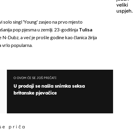
veliki
uspjeh.
rvi solo singl 'Young' zasjeo na prvo mjesto
lušanija pop pjesma u zemlji. 23-godišnja
Tulisa
e N-Dubz, a već je prošle godine kao članica žirija
 vrlo popularna.
O OVOM ĆE SE JOŠ PRIČATI
U prodaji se našla snimka seksa
britanske pjevačice
 se priča