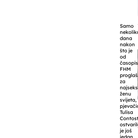
Samo
nekolik
dana
nakon
što je
od
časopi
FHM
progla
za
najseks
ženu
svijeta,
pjevači
Tulisa
Contos
ostvari
je još
jedan