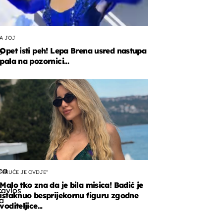
A JOJ
Opet isti peh! Lepa Brena usred nastupa
o
pala na pozornici...
sa
šena
i
ca
"VRUĆE JE OVDJE"
Malo tko zna da je bila misica! Badić je
tavlos
istaknuo besprijekornu figuru zgodne
la
voditeljice...