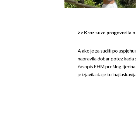
>>
Kroz suze progovorila o
A ako je za suditi po uspjehu 
napravila dobar potez kada se
časopis FHM prošlog tjedna 
je izjavila da je to 'najlaskavi