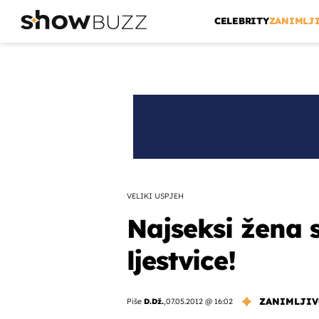
CELEBRITY
ZANIMLJ
VELIKI USPJEH
Najseksi žena s
ljestvice!
ZANIMLJIV
Piše
D.Dž.
,
07.05.2012 @ 16:02