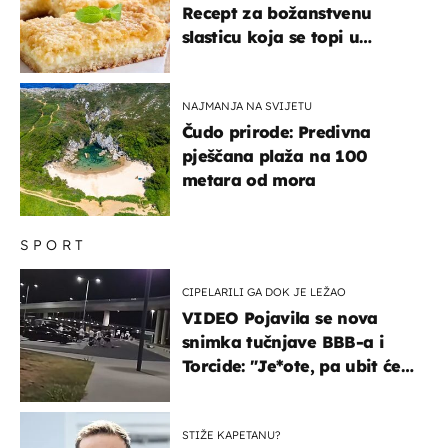
Recept za božanstvenu
slasticu koja se topi u
ustima
NAJMANJA NA SVIJETU
Čudo prirode: Predivna
pješčana plaža na 100
metara od mora
SPORT
CIPELARILI GA DOK JE LEŽAO
VIDEO Pojavila se nova
snimka tučnjave BBB-a i
Torcide: "Je*ote, pa ubit će
ga!"
STIŽE KAPETANU?