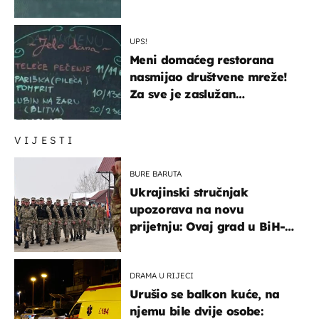
UPS!
Meni domaćeg restorana
nasmijao društvene mreže!
Za sve je zaslužan
urnebesan naziv jela
VIJESTI
BURE BARUTA
Ukrajinski stručnjak
upozorava na novu
prijetnju: Ovaj grad u BiH-u
bi mogao biti žarište
DRAMA U RIJECI
Urušio se balkon kuće, na
njemu bile dvije osobe: