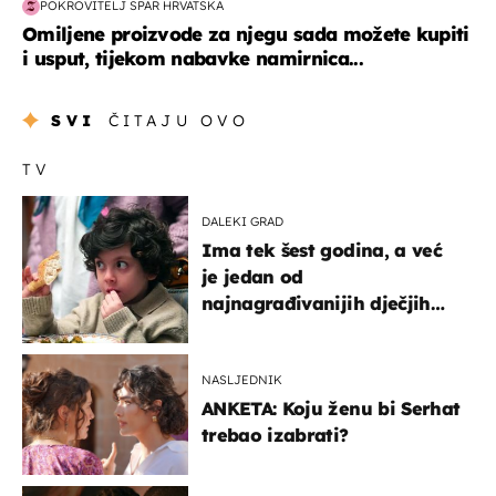
POKROVITELJ SPAR HRVATSKA
Omiljene proizvode za njegu sada možete kupiti
i usput, tijekom nabavke namirnica...
SVI
ČITAJU OVO
TV
DALEKI GRAD
Ima tek šest godina, a već
je jedan od
najnagrađivanijih dječjih
glumaca
NASLJEDNIK
ANKETA: Koju ženu bi Serhat
trebao izabrati?