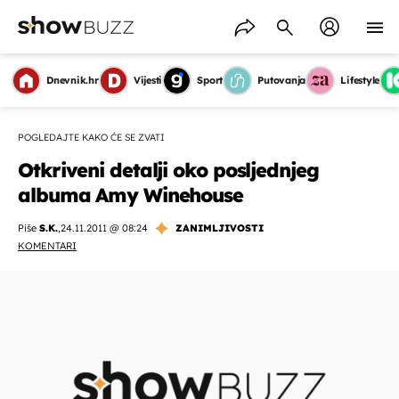
Dnevnik.hr
Vijesti
Sport
Putovanja
Lifestyle
POGLEDAJTE KAKO ĆE SE ZVATI
Otkriveni detalji oko posljednjeg
albuma Amy Winehouse
Piše
S.K.
,
24.11.2011 @ 08:24
ZANIMLJIVOSTI
KOMENTARI
OMOGUĆI OBAVIJESTI