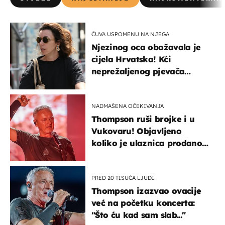
ČUVA USPOMENU NA NJEGA
Njezinog oca obožavala je
cijela Hrvatska! Kći
neprežaljenog pjevača
projurila špicom na dva
kotača
NADMAŠENA OČEKIVANJA
Thompson ruši brojke i u
Vukovaru! Objavljeno
koliko je ulaznica prodano
u kratkom vremenu
PRED 20 TISUĆA LJUDI
Thompson izazvao ovacije
već na početku koncerta:
"Što ću kad sam slab..."