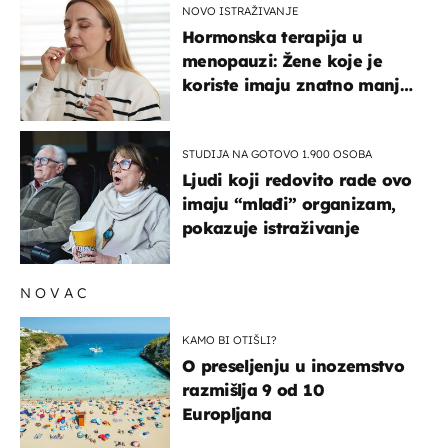
NOVO ISTRAŽIVANJE
Hormonska terapija u
menopauzi: Žene koje je
koriste imaju znatno manji
rizik od ovoga
STUDIJA NA GOTOVO 1.900 OSOBA
Ljudi koji redovito rade ovo
imaju “mlađi” organizam,
pokazuje istraživanje
NOVAC
KAMO BI OTIŠLI?
O preseljenju u inozemstvo
razmišlja 9 od 10
Europljana