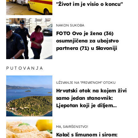
"Život im je visio o koncu"
NAKON SUKOBA
FOTO Ovo je žena (36)
osumnjičena za ubojstvo
partnera (71) u Slavoniji
PUTOVANJA
UŽIVANJE NA "PRIVATNOM" OTOKU
Hrvatski otok na kojem živi
samo jedan stanovnik:
Ljepotan koji je diljem
svijeta poznat po svojem
"bijelom zlatu"
MA, SAVRŠENSTVO!
Kolač s limunom i sirom: