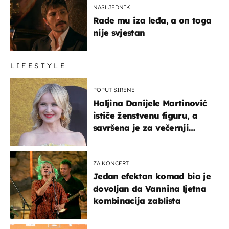
NASLJEDNIK
Rade mu iza leđa, a on toga
nije svjestan
LIFESTYLE
POPUT SIRENE
Haljina Danijele Martinović
ističe ženstvenu figuru, a
savršena je za večernji
izlazak na moru
ZA KONCERT
Jedan efektan komad bio je
dovoljan da Vannina ljetna
kombinacija zablista