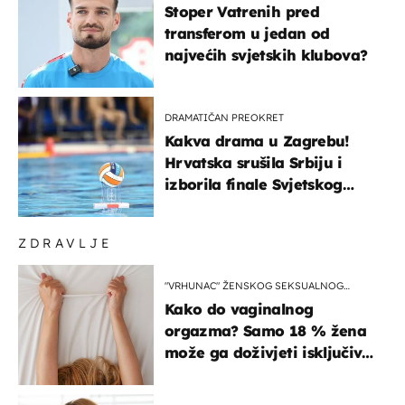
Stoper Vatrenih pred
transferom u jedan od
najvećih svjetskih klubova?
DRAMATIČAN PREOKRET
Kakva drama u Zagrebu!
Hrvatska srušila Srbiju i
izborila finale Svjetskog
prvenstva
ZDRAVLJE
"VRHUNAC" ŽENSKOG SEKSUALNOG
ISKUSTVA
Kako do vaginalnog
orgazma? Samo 18 % žena
može ga doživjeti isključivo
na ovaj način