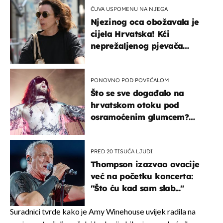
ČUVA USPOMENU NA NJEGA
Njezinog oca obožavala je
cijela Hrvatska! Kći
neprežaljenog pjevača
projurila špicom na dva
kotača
PONOVNO POD POVEĆALOM
Što se sve događalo na
hrvatskom otoku pod
osramoćenim glumcem?
Bizarni prizori i danas
izazivaju nevjericu
PRED 20 TISUĆA LJUDI
Thompson izazvao ovacije
već na početku koncerta:
"Što ću kad sam slab..."
Suradnici tvrde kako je Amy Winehouse uvijek radila na