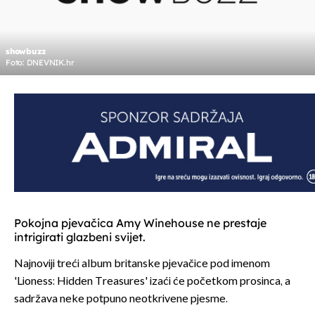
showbuzz
Foto: DNEVNIK.hr
Pokojna pjevačica Amy Winehouse ne prestaje
intrigirati glazbeni svijet.
Najnoviji treći album britanske pjevačice pod imenom
'Lioness: Hidden Treasures' izaći će početkom prosinca, a
sadržava neke potpuno neotkrivene pjesme.