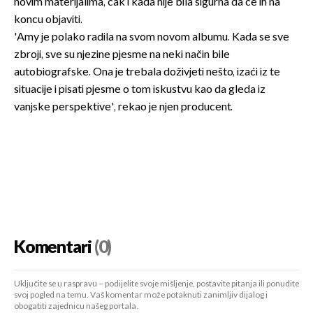
novim materijalima, čak i kada nije bila sigurna da će ih na
koncu objaviti.
'Amy je polako radila na svom novom albumu. Kada se sve
zbroji, sve su njezine pjesme na neki način bile
autobiografske. Ona je trebala doživjeti nešto, izaći iz te
situacije i pisati pjesme o tom iskustvu kao da gleda iz
vanjske perspektive', rekao je njen producent.
Komentari
(0)
Uključite se u raspravu – podijelite svoje mišljenje, postavite pitanja ili ponudite
svoj pogled na temu. Vaš komentar može potaknuti zanimljiv dijalog i
obogatiti zajednicu našeg portala.