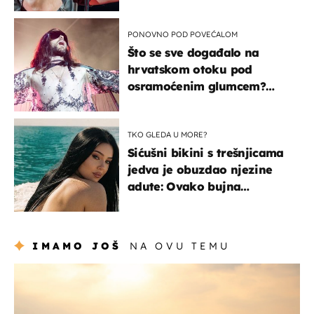
PONOVNO POD POVEĆALOM
Što se sve događalo na
hrvatskom otoku pod
osramoćenim glumcem?
Bizarni prizori i danas
izazivaju nevjericu
TKO GLEDA U MORE?
Sićušni bikini s trešnjicama
jedva je obuzdao njezine
adute: Ovako bujna
Slavonka uživa na Jadranu
IMAMO JOŠ
NA OVU TEMU
zanimljivosti