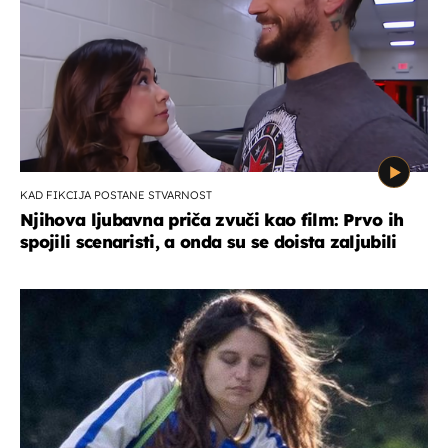
KAD FIKCIJA POSTANE STVARNOST
Njihova ljubavna priča zvuči kao film: Prvo ih
spojili scenaristi, a onda su se doista zaljubili