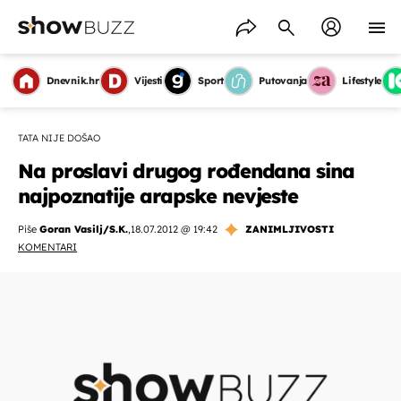
Dnevnik.hr
Vijesti
Sport
Putovanja
Lifestyle
TATA NIJE DOŠAO
Na proslavi drugog rođendana sina
najpoznatije arapske nevjeste
Piše
Goran Vasilj/S.K.
,
18.07.2012 @ 19:42
ZANIMLJIVOSTI
KOMENTARI
OMOGUĆI OBAVIJESTI