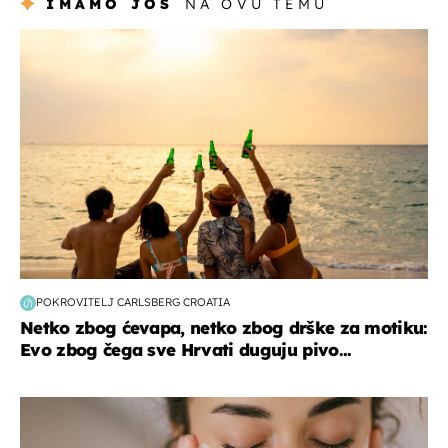
IMAMO JOŠ
NA OVU TEMU
zanimljivosti
POKROVITELJ CARLSBERG CROATIA
Netko zbog ćevapa, netko zbog drške za motiku:
Evo zbog čega sve Hrvati duguju pivo...
moda & ljepota