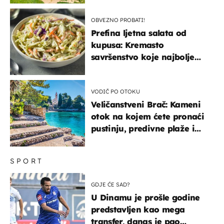
OBVEZNO PROBATI!
Prefina ljetna salata od
kupusa: Kremasto
savršenstvo koje najbolje
paše uz pečeno meso
VODIČ PO OTOKU
Veličanstveni Brač: Kameni
otok na kojem ćete pronaći
pustinju, predivne plaže i
uzbudljivu hranu
SPORT
GDJE ĆE SAD?
U Dinamu je prošle godine
predstavljen kao mega
transfer, danas je pao