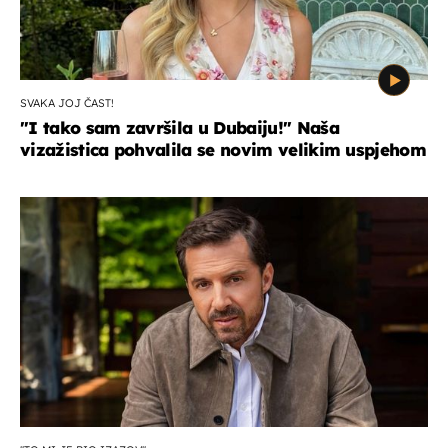
SVAKA JOJ ČAST!
"I tako sam završila u Dubaiju!" Naša
vizažistica pohvalila se novim velikim uspjehom