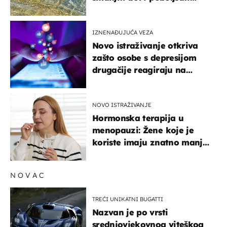
pokretljivost
IZNENAĐUJUĆA VEZA
Novo istraživanje otkriva
zašto osobe s depresijom
drugačije reagiraju na
lajkove
NOVO ISTRAŽIVANJE
Hormonska terapija u
menopauzi: Žene koje je
koriste imaju znatno manji
rizik od ovoga
NOVAC
TREĆI UNIKATNI BUGATTI
Nazvan je po vrsti
srednjovjekovnog viteškog