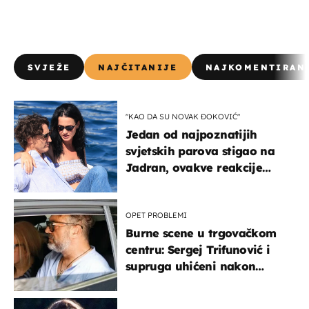
SVJEŽE
NAJČITANIJE
NAJKOMENTIRAN
"KAO DA SU NOVAK ĐOKOVIĆ"
Jedan od najpoznatijih
svjetskih parova stigao na
Jadran, ovakve reakcije
vjerojatno nisu očekivali
OPET PROBLEMI
Burne scene u trgovačkom
centru: Sergej Trifunović i
supruga uhićeni nakon
svađe!