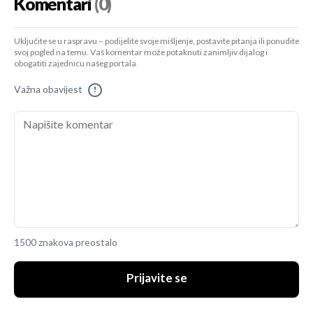
Komentari
(0)
Uključite se u raspravu – podijelite svoje mišljenje, postavite pitanja ili ponudite
svoj pogled na temu. Vaš komentar može potaknuti zanimljiv dijalog i
obogatiti zajednicu našeg portala.
Važna obavijest
!
1500 znakova preostalo
Prijavite se