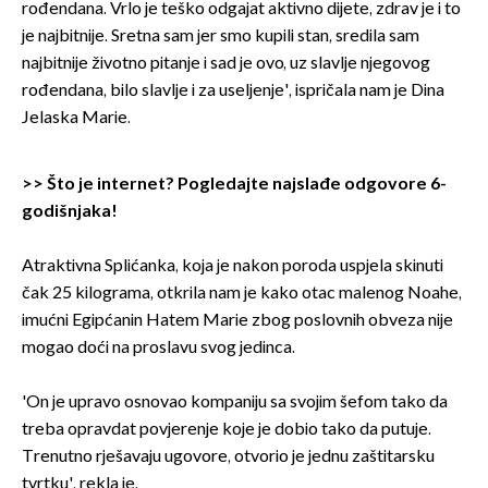
rođendana. Vrlo je teško odgajat aktivno dijete, zdrav je i to
je najbitnije. Sretna sam jer smo kupili stan, sredila sam
najbitnije životno pitanje i sad je ovo, uz slavlje njegovog
rođendana, bilo slavlje i za useljenje', ispričala nam je Dina
Jelaska Marie.
>>
Što je internet? Pogledajte najslađe odgovore 6-
godišnjaka!
Atraktivna Splićanka, koja je nakon poroda uspjela skinuti
čak 25 kilograma, otkrila nam je kako otac malenog Noahe,
imućni Egipćanin Hatem Marie zbog poslovnih obveza nije
mogao doći na proslavu svog jedinca.
'On je upravo osnovao kompaniju sa svojim šefom tako da
treba opravdat povjerenje koje je dobio tako da putuje.
Trenutno rješavaju ugovore, otvorio je jednu zaštitarsku
tvrtku', rekla je.