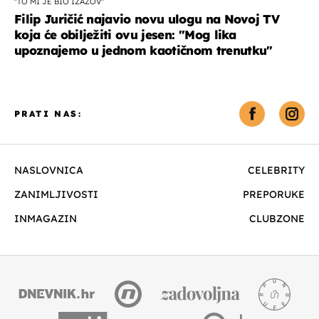
''TO MI JE BIO IZAZOV''
Filip Juričić najavio novu ulogu na Novoj TV
koja će obilježiti ovu jesen: ''Mog lika
upoznajemo u jednom kaotičnom trenutku''
PRATI NAS:
NASLOVNICA
CELEBRITY
ZANIMLJIVOSTI
PREPORUKE
INMAGAZIN
CLUBZONE