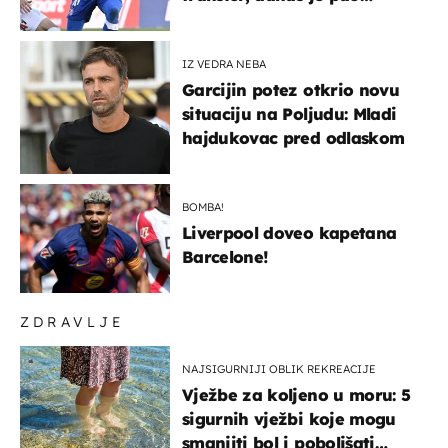
najniže u karijeri
IZ VEDRA NEBA
Garcijin potez otkrio novu
situaciju na Poljudu: Mladi
hajdukovac pred odlaskom
BOMBA!
Liverpool doveo kapetana
Barcelone!
ZDRAVLJE
NAJSIGURNIJI OBLIK REKREACIJE
Vježbe za koljeno u moru: 5
sigurnih vježbi koje mogu
smanjiti bol i poboljšati