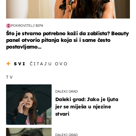
POKROVITELJ BIPA
Što je stvarno potrebno koži da zablista? Beauty
panel otvorio pitanja koja si i same često
postavljamo...
SVI
ČITAJU OVO
TV
DALEKI GRAD
Daleki grad: Jako je ljuta
jer se miješa u njezine
stvari
DALEKI GRAD