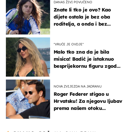
DANAS ŽIVI POVUČENO
Znate li tko je ovo? Kao
dijete ostala je bez oba
roditelja, a onda i bez
milijuna koje je trebala
naslijediti
"VRUĆE JE OVDJE"
Malo tko zna da je bila
misica! Badić je istaknuo
besprijekornu figuru zgodne
voditeljice
NOVA ZVIJEZDA NA JADRANU
Roger Federer stigao u
Hrvatsku! Za njegovu ljubav
prema našem otoku
zaslužan je jedan poznati
Hrvat