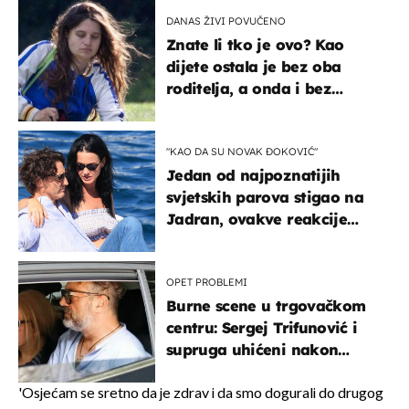
DANAS ŽIVI POVUČENO
Znate li tko je ovo? Kao
dijete ostala je bez oba
roditelja, a onda i bez
milijuna koje je trebala
naslijediti
"KAO DA SU NOVAK ĐOKOVIĆ"
Jedan od najpoznatijih
svjetskih parova stigao na
Jadran, ovakve reakcije
vjerojatno nisu očekivali
OPET PROBLEMI
Burne scene u trgovačkom
centru: Sergej Trifunović i
supruga uhićeni nakon
svađe!
'Osjećam se sretno da je zdrav i da smo dogurali do drugog