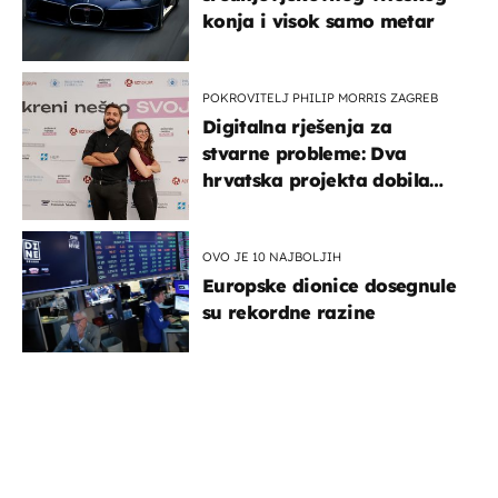
konja i visok samo metar
POKROVITELJ PHILIP MORRIS ZAGREB
Digitalna rješenja za
stvarne probleme: Dva
hrvatska projekta dobila
potporu za razvoj
OVO JE 10 NAJBOLJIH
Europske dionice dosegnule
su rekordne razine