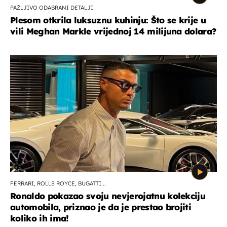
PAŽLJIVO ODABRANI DETALJI
Plesom otkrila luksuznu kuhinju: Što se krije u
vili Meghan Markle vrijednoj 14 milijuna dolara?
FERRARI, ROLLS ROYCE, BUGATTI...
Ronaldo pokazao svoju nevjerojatnu kolekciju
automobila, priznao je da je prestao brojiti
koliko ih ima!