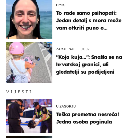
HMM…
To rade samo psihopati:
Jedan detalj s mora može
vam otkriti puno o
prijateljima
ZAMJERATE LI JOJ?
"Koja kuja…": Snašla se na
hrvatskoj granici, ali
gledatelji su podijeljeni
VIJESTI
U ZAGORJU
Teška prometna nesreća!
Jedna osoba poginula