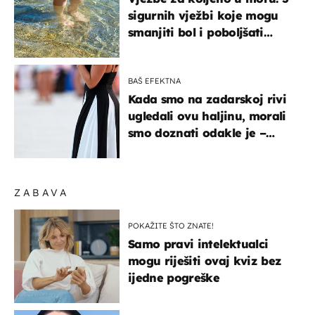
sigurnih vježbi koje mogu
smanjiti bol i poboljšati
pokretljivost
BAŠ EFEKTNA
Kada smo na zadarskoj rivi
ugledali ovu haljinu, morali
smo doznati odakle je –
košta samo 18 eura
ZABAVA
POKAŽITE ŠTO ZNATE!
Samo pravi intelektualci
mogu riješiti ovaj kviz bez
ijedne pogreške