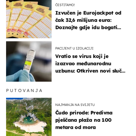
ČESTITAMO!
Izvučen je Eurojackpot od
čak 32,6 milijuna eura:
Doznajte gdje idu bogati
dobitci u Hrvatskoj
PACIJENT U IZOLACIJI
Vratio se virus koji je
izazvao međunarodnu
uzbunu: Otkriven novi slučaj
u Europi
PUTOVANJA
NAJMANJA NA SVIJETU
Čudo prirode: Predivna
pješčana plaža na 100
metara od mora