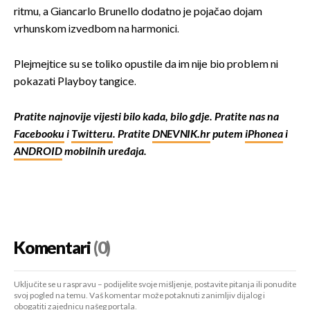
ritmu, a Giancarlo Brunello dodatno je pojačao dojam
vrhunskom izvedbom na harmonici.
Plejmejtice su se toliko opustile da im nije bio problem ni
pokazati Playboy tangice.
Pratite najnovije vijesti bilo kada, bilo gdje. Pratite nas na
Facebooku
i
Twitteru
. Pratite
DNEVNIK.hr
putem
iPhonea
i
ANDROID
mobilnih uređaja.
Komentari
(0)
Uključite se u raspravu – podijelite svoje mišljenje, postavite pitanja ili ponudite
svoj pogled na temu. Vaš komentar može potaknuti zanimljiv dijalog i
obogatiti zajednicu našeg portala.