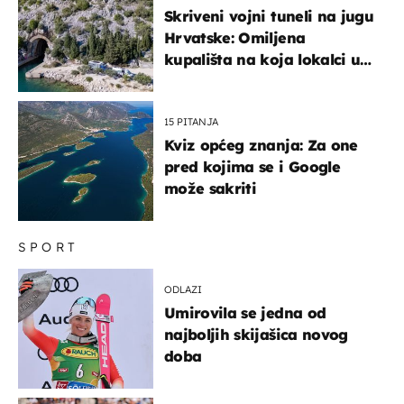
Skriveni vojni tuneli na jugu
Hrvatske: Omiljena
kupališta na koja lokalci u
miru dolaze roniti i skakati
u more
15 PITANJA
Kviz općeg znanja: Za one
pred kojima se i Google
može sakriti
SPORT
ODLAZI
Umirovila se jedna od
najboljih skijašica novog
doba