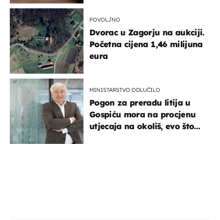
POVOLJNO
Dvorac u Zagorju na aukciji.
Početna cijena 1,46 milijuna
eura
MINISTARSTVO ODLUČILO
Pogon za preradu litija u
Gospiću mora na procjenu
utjecaja na okoliš, evo što
kaže ulagač