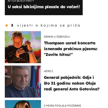
AFTER BEACH PARTY
U seksi bikinijima plesale do večeri!
3
vijesti o kojima se priča
DRAMA U ŠIBENIKU
Thompson usred koncerta
iznenada prekinuo pjesmu:
"Zovite hitnu!"
HEROJ
General pobjednik: Gdje i
što 31 godinu nakon Oluje
radi general Ante Gotovina?
S MORA POSLALA POZDRAVE