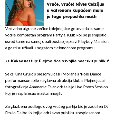
Vruće, vruće! Nives Celzijus
u vatrenom kupaćem malo
je toga prepustila mašti
Već vidno uigrane zečice i plejmejtice gotovo da su same
vodile kompletan program Partyja. Klub koji se je smjestio
usred šume na samoj obali postao je pravi Playboy Mansion,
a gosti su uživali u bogatom cjelonoćnom programu.
>>
Kakav nastup: Plejmejtice osvojile hvarsku publiku!
Seksi Una Grujić s plesom u čaši i Morana s 'Pole Dance'
performansom bile su glavna atrakcija kluba. Plejmejtica i
fotografkinja Anamarije Frlan održala je Live Photo Session
koji je rasplamsao maštu mnogih.
Za glazbenu podlogu ovog vrućeg partija bio je zadužen DJ
Emilio Dalbello koji je održavao publiku u rasplesanom