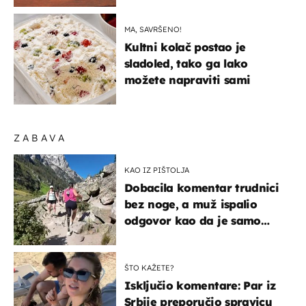
MA, SAVRŠENO!
Kultni kolač postao je
sladoled, tako ga lako
možete napraviti sami
ZABAVA
KAO IZ PIŠTOLJA
Dobacila komentar trudnici
bez noge, a muž ispalio
odgovor kao da je samo
čekao…
ŠTO KAŽETE?
Isključio komentare: Par iz
Srbije preporučio spravicu