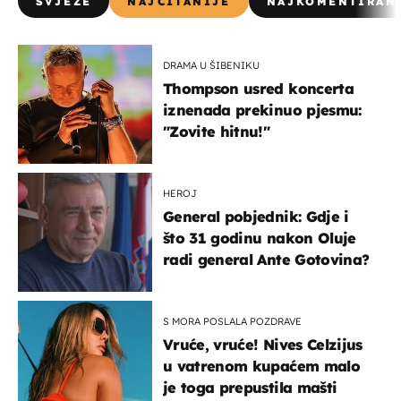
SVJEŽE
NAJČITANIJE
NAJKOMENTIRAN
DRAMA U ŠIBENIKU
Thompson usred koncerta
iznenada prekinuo pjesmu:
"Zovite hitnu!"
HEROJ
General pobjednik: Gdje i
što 31 godinu nakon Oluje
radi general Ante Gotovina?
S MORA POSLALA POZDRAVE
Vruće, vruće! Nives Celzijus
u vatrenom kupaćem malo
je toga prepustila mašti