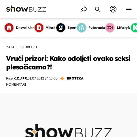
Dnevnik.hr
Vijesti
Sport
Putovanja
Lifestyle
ZAPALILE PUBLIKU
Vrući prizori: Kako odoljeti ovako seksi
plesačicama?!
Piše
K.Z./PR
,
31.07.2012 @ 13:05
EROTIKA
KOMENTARI
OMOGUĆI OBAVIJESTI