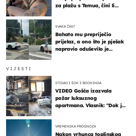
za plažu s Temua, čini li
vam se ovo sigurnim?
SVAKA ČAST
Bahato mu prepriječio
prijelaz, a ono što je pješak
napravio oduševilo je
društvene mreže
VIJESTI
STIGAO I ŠOK S BOOKINGA
VIDEO Gošća izazvala
požar luksuznog
apartmana. Vlasnik: "Dok je
gorjelo, smijali su se, pili i
pokazivali mi srednji prst"
VREMENSKA PROGNOZA
Nakon vrhunca toplinskog