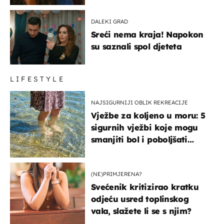
DALEKI GRAD
Sreći nema kraja! Napokon
su saznali spol djeteta
LIFESTYLE
NAJSIGURNIJI OBLIK REKREACIJE
Vježbe za koljeno u moru: 5
sigurnih vježbi koje mogu
smanjiti bol i poboljšati
pokretljivost
(NE)PRIMJERENA?
Svećenik kritizirao kratku
odjeću usred toplinskog
vala, slažete li se s njim?