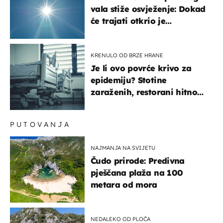
vala stiže osvježenje: Dokad
će trajati otkrio je
meteorolog
KRENULO OD BRZE HRANE
Je li ovo povrće krivo za
epidemiju? Stotine
zaraženih, restorani hitno
povukli proizvod
PUTOVANJA
NAJMANJA NA SVIJETU
Čudo prirode: Predivna
pješčana plaža na 100
metara od mora
NEDALEKO OD PLOČA