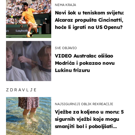
NEMA KRAJA
Novi šok u teniskom svijetu:
Alcaraz propušta Cincinatti,
hoće li igrati na US Openu?
SVE OBJAVIO
VIDEO Australac ošišao
Modrića i pokazao novu
Lukinu frizuru
ZDRAVLJE
NAJSIGURNIJI OBLIK REKREACIJE
Vježbe za koljeno u moru: 5
sigurnih vježbi koje mogu
smanjiti bol i poboljšati
pokretljivost