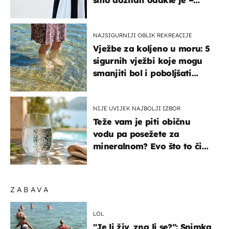
košta samo 18 eura
NAJSIGURNIJI OBLIK REKREACIJE
Vježbe za koljeno u moru: 5
sigurnih vježbi koje mogu
smanjiti bol i poboljšati
pokretljivost
NIJE UVIJEK NAJBOLJI IZBOR
Teže vam je piti običnu
vodu pa posežete za
mineralnom? Evo što to čini
organizmu
ZABAVA
LOL
"Je li živ, zna li se?": Snimka