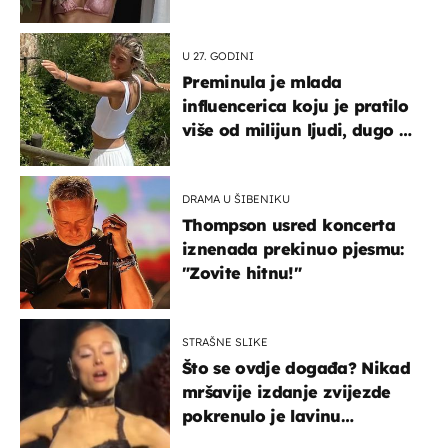
U 27. GODINI
Preminula je mlada
influencerica koju je pratilo
više od milijun ljudi, dugo se
borila s opakom bolešću
DRAMA U ŠIBENIKU
Thompson usred koncerta
iznenada prekinuo pjesmu:
"Zovite hitnu!"
STRAŠNE SLIKE
Što se ovdje događa? Nikad
mršavije izdanje zvijezde
pokrenulo je lavinu
zabrinutih komentara