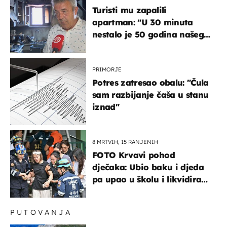
Turisti mu zapalili
apartman: "U 30 minuta
nestalo je 50 godina našeg
života, supruga i ja ne
možemo oka sklopiti"
PRIMORJE
Potres zatresao obalu: "Čula
sam razbijanje čaša u stanu
iznad"
8 MRTVIH, 15 RANJENIH
FOTO Krvavi pohod
dječaka: Ubio baku i djeda
pa upao u školu i likvidirao
pet nastavnika
PUTOVANJA