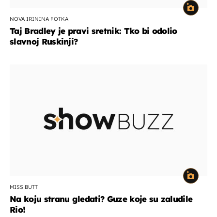
NOVA IRININA FOTKA
Taj Bradley je pravi sretnik: Tko bi odolio
slavnoj Ruskinji?
MISS BUTT
Na koju stranu gledati? Guze koje su zaludile
Rio!