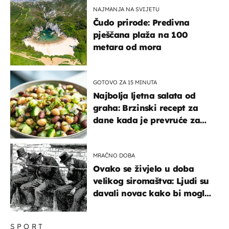
NAJMANJA NA SVIJETU
Čudo prirode: Predivna
pješčana plaža na 100
metara od mora
GOTOVO ZA 15 MINUTA
Najbolja ljetna salata od
graha: Brzinski recept za
dane kada je prevruće za
kuhanje
MRAČNO DOBA
Ovako se živjelo u doba
velikog siromaštva: Ljudi su
davali novac kako bi mogli
spavati na konopcima
SPORT