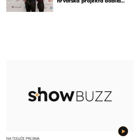
hrvatska projekta dobila
potporu za razvoj
NA TISUĆE PRIJAVA