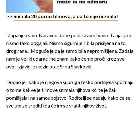
može ni na odmoru
>>
Snimila 20 porno filmova, a da to nije ni znala!
'Zapanjen sam. Naravno da ne podržavam Ivanu. Tanja i ja je
nismo tako odgajali. Nismo sigurni je li bila prisiljena na to,
drogirana... Moguće je da je samo bila nepromišljena. Zadala
nam je veliki udarac i ne znam kako ćemo proći kroz sve
ovo', izjavio je njezin otac Srba Slavković.
Dodao je i kako je njegova supruga teško podnijela spoznaju
o tome kakve je filmove snimala njihova kći te je čak
pomišljala i na samoubojstvo. Roditelji se nadaju kako će se
sve ubrzo srediti i da će im se vratiti njihov život.