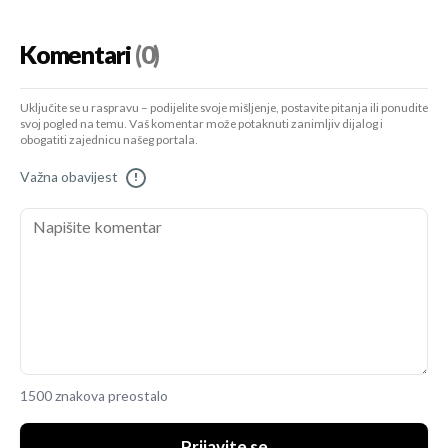
Komentari
(0)
Uključite se u raspravu – podijelite svoje mišljenje, postavite pitanja ili ponudite
svoj pogled na temu. Vaš komentar može potaknuti zanimljiv dijalog i
obogatiti zajednicu našeg portala.
Važna obavijest
!
1500 znakova preostalo
Prijavite se