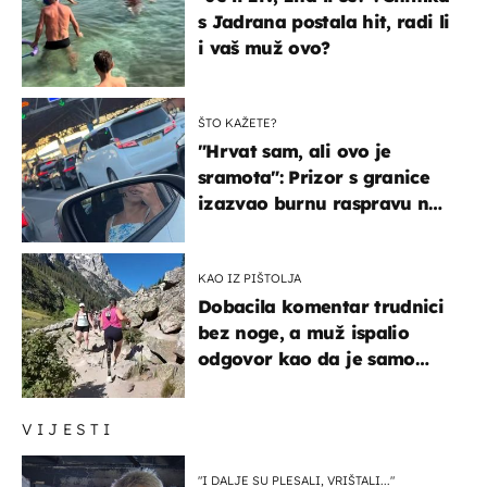
s Jadrana postala hit, radi li
i vaš muž ovo?
ŠTO KAŽETE?
"Hrvat sam, ali ovo je
sramota": Prizor s granice
izazvao burnu raspravu na
društvenim mrežama
KAO IZ PIŠTOLJA
Dobacila komentar trudnici
bez noge, a muž ispalio
odgovor kao da je samo
čekao…
VIJESTI
"I DALJE SU PLESALI, VRIŠTALI..."