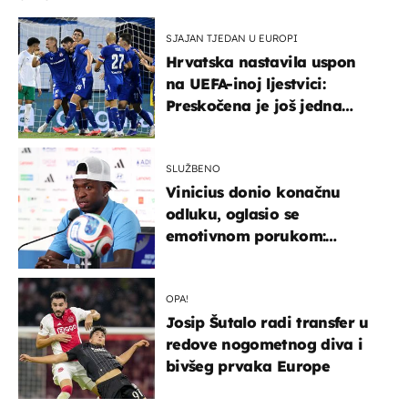
SJAJAN TJEDAN U EUROPI
Hrvatska nastavila uspon
na UEFA-inoj ljestvici:
Preskočena je još jedna
država
SLUŽBENO
Vinicius donio konačnu
odluku, oglasio se
emotivnom porukom:
"Hvala vam svima"
OPA!
Josip Šutalo radi transfer u
redove nogometnog diva i
bivšeg prvaka Europe