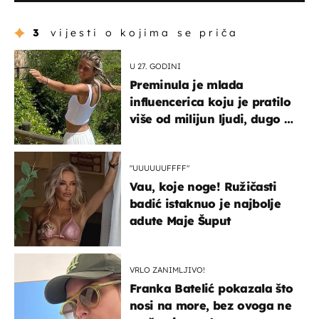
3
vijesti o kojima se priča
U 27. GODINI
Preminula je mlada
influencerica koju je pratilo
više od milijun ljudi, dugo se
borila s opakom bolešću
"UUUUUUFFFF"
Vau, koje noge! Ružičasti
badić istaknuo je najbolje
adute Maje Šuput
VRLO ZANIMLJIVO!
Franka Batelić pokazala što
nosi na more, bez ovoga ne