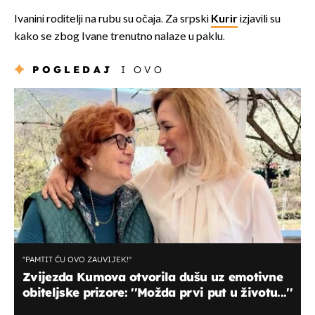
Ivanini roditelji na rubu su očaja. Za srpski
Kurir
izjavili su
kako se zbog Ivane trenutno nalaze u paklu.
POGLEDAJ
I OVO
''PAMTIT ĆU OVO ZAUVIJEK!''
Zvijezda Kumova otvorila dušu uz emotivne
obiteljske prizore: ''Možda prvi put u životu...''