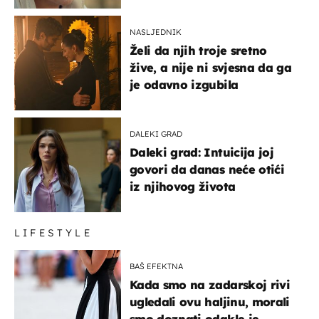
NASLJEDNIK
Želi da njih troje sretno
žive, a nije ni svjesna da ga
je odavno izgubila
DALEKI GRAD
Daleki grad: Intuicija joj
govori da danas neće otići
iz njihovog života
LIFESTYLE
BAŠ EFEKTNA
Kada smo na zadarskoj rivi
ugledali ovu haljinu, morali
smo doznati odakle je –