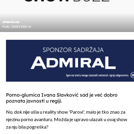
showbuzz
Foto: DNEVNIK.hr
Porno-glumica Ivana Slavković sad je već dobro
poznata javnosti u regiji.
No, dok nije ušla u reality show 'Parovi', malo je tko znao za
njezinu porno avanturu. Možda je upravo ulazak u ovaj show
za nju bila pogreška?