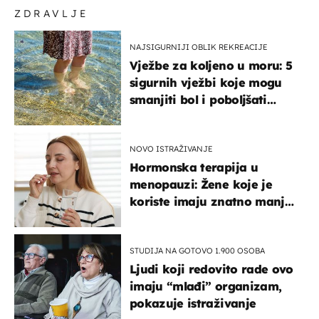
ZDRAVLJE
NAJSIGURNIJI OBLIK REKREACIJE
Vježbe za koljeno u moru: 5
sigurnih vježbi koje mogu
smanjiti bol i poboljšati
pokretljivost
NOVO ISTRAŽIVANJE
Hormonska terapija u
menopauzi: Žene koje je
koriste imaju znatno manji
rizik od ovoga
STUDIJA NA GOTOVO 1.900 OSOBA
Ljudi koji redovito rade ovo
imaju “mlađi” organizam,
pokazuje istraživanje