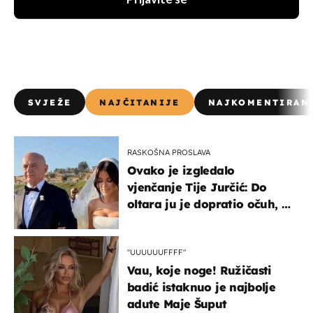
SVJEŽE
NAJČITANIJE
NAJKOMENTIRAN
RASKOŠNA PROSLAVA
Ovako je izgledalo
vjenčanje Tije Jurčić: Do
oltara ju je dopratio očuh, a
slavilo se uz Olivera i Rozgu
"UUUUUUFFFF"
Vau, koje noge! Ružičasti
badić istaknuo je najbolje
adute Maje Šuput