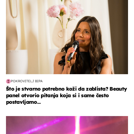
moda & ljepota
POKROVITELJ BIPA
Što je stvarno potrebno koži da zablista? Beauty
panel otvorio pitanja koja si i same često
postavljamo...
kultura & zabava