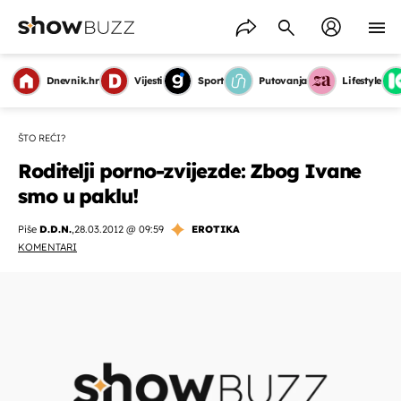
Dnevnik.hr
Vijesti
Sport
Putovanja
Lifestyle
ŠTO REĆI?
Roditelji porno-zvijezde: Zbog Ivane
smo u paklu!
Piše
D.D.N.
,
28.03.2012 @ 09:59
EROTIKA
KOMENTARI
OMOGUĆI OBAVIJESTI