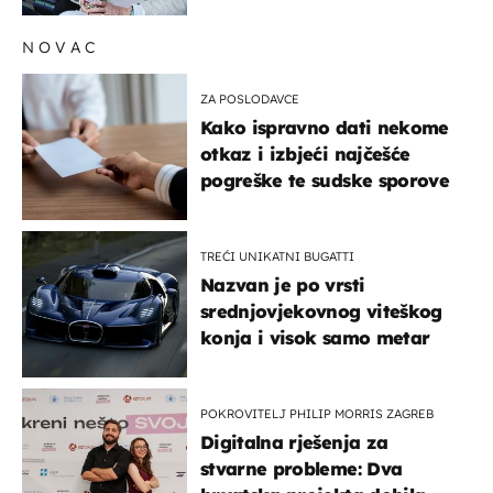
NOVAC
ZA POSLODAVCE
Kako ispravno dati nekome
otkaz i izbjeći najčešće
pogreške te sudske sporove
TREĆI UNIKATNI BUGATTI
Nazvan je po vrsti
srednjovjekovnog viteškog
konja i visok samo metar
POKROVITELJ PHILIP MORRIS ZAGREB
Digitalna rješenja za
stvarne probleme: Dva