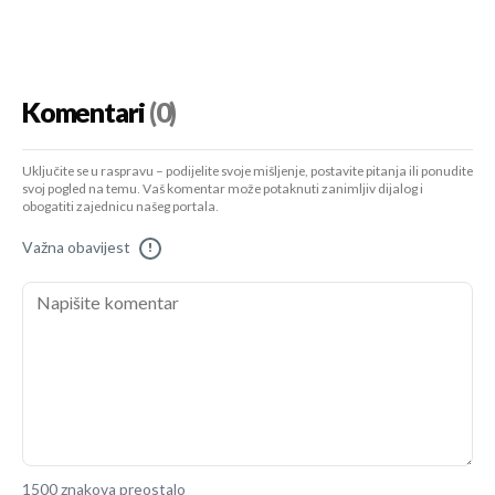
Komentari
(0)
Uključite se u raspravu – podijelite svoje mišljenje, postavite pitanja ili ponudite
svoj pogled na temu. Vaš komentar može potaknuti zanimljiv dijalog i
obogatiti zajednicu našeg portala.
Važna obavijest
!
1500 znakova preostalo