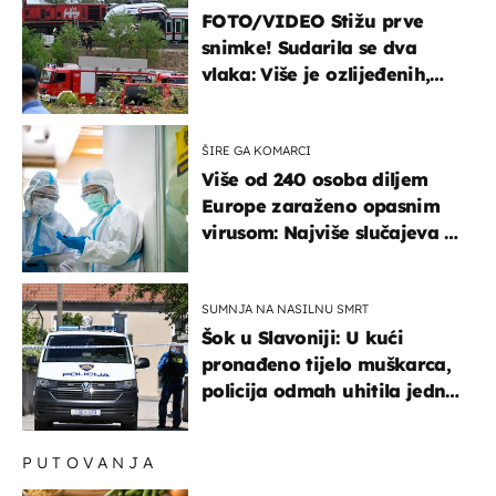
FOTO/VIDEO Stižu prve
snimke! Sudarila se dva
vlaka: Više je ozlijeđenih,
hitne službe na terenu
ŠIRE GA KOMARCI
Više od 240 osoba diljem
Europe zaraženo opasnim
virusom: Najviše slučajeva u
našem susjedstvu
SUMNJA NA NASILNU SMRT
Šok u Slavoniji: U kući
pronađeno tijelo muškarca,
policija odmah uhitila jednu
osobu
PUTOVANJA