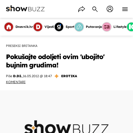
Dnevnik.hr
Vijesti
Sport
Putovanja
Lifestyle
PRESEKSI BRITANKA
Pokušajte odoljeti ovim 'ubojito'
bujnim grudima!
Piše
D.Dž.
,
16.05.2012 @ 18:47
EROTIKA
KOMENTARI
OMOGUĆI OBAVIJESTI