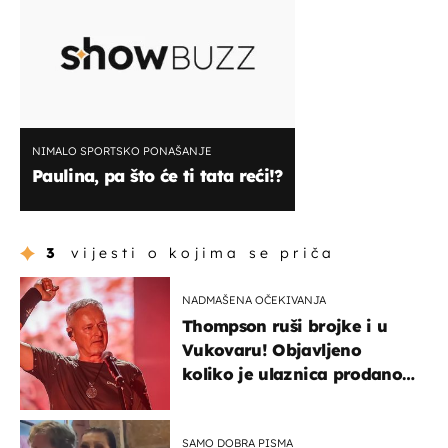
NIMALO SPORTSKO PONAŠANJE
Paulina, pa što će ti tata reći!?
3
vijesti o kojima se priča
NADMAŠENA OČEKIVANJA
Thompson ruši brojke i u
Vukovaru! Objavljeno
koliko je ulaznica prodano
u kratkom vremenu
SAMO DOBRA PISMA