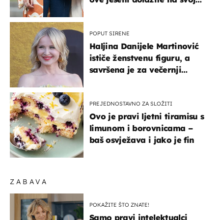
- izdvajamo 15 hit modela
POPUT SIRENE
Haljina Danijele Martinović
ističe ženstvenu figuru, a
savršena je za večernji
izlazak na moru
PREJEDNOSTAVNO ZA SLOŽITI
Ovo je pravi ljetni tiramisu s
limunom i borovnicama –
baš osvježava i jako je fin
ZABAVA
POKAŽITE ŠTO ZNATE!
Samo pravi intelektualci