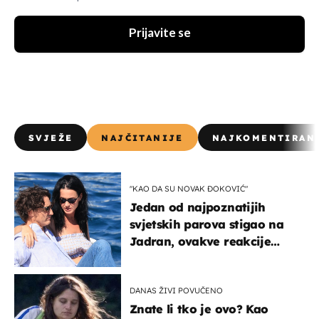
Prijavite se
SVJEŽE
NAJČITANIJE
NAJKOMENTIRAN
"KAO DA SU NOVAK ĐOKOVIĆ"
Jedan od najpoznatijih
svjetskih parova stigao na
Jadran, ovakve reakcije
vjerojatno nisu očekivali
DANAS ŽIVI POVUČENO
Znate li tko je ovo? Kao