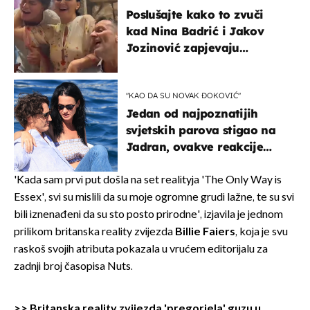
Poslušajte kako to zvuči
kad Nina Badrić i Jakov
Jozinović zapjevaju
Oliverov hit!
"KAO DA SU NOVAK ĐOKOVIĆ"
Jedan od najpoznatijih
svjetskih parova stigao na
Jadran, ovakve reakcije
vjerojatno nisu očekivali
'Kada sam prvi put došla na set realityja 'The Only Way is
Essex', svi su mislili da su moje ogromne grudi lažne, te su svi
bili iznenađeni da su sto posto prirodne', izjavila je jednom
prilikom britanska reality zvijezda
Billie Faiers
, koja je svu
raskoš svojih atributa pokazala u vrućem editorijalu za
zadnji broj časopisa Nuts.
>>
Britanska reality zvijezda 'pregorjela' guzu u