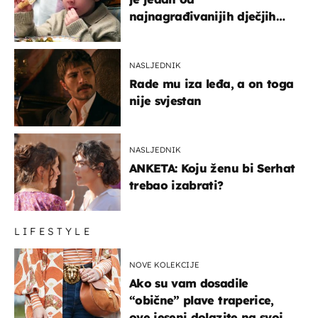
najnagrađivanijih dječjih
glumaca
NASLJEDNIK
Rade mu iza leđa, a on toga
nije svjestan
NASLJEDNIK
ANKETA: Koju ženu bi Serhat
trebao izabrati?
LIFESTYLE
NOVE KOLEKCIJE
Ako su vam dosadile
“obične” plave traperice,
ove jeseni dolazite na svoje