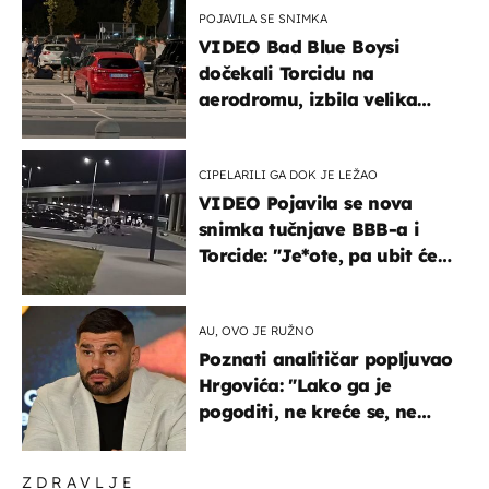
POJAVILA SE SNIMKA
VIDEO Bad Blue Boysi
dočekali Torcidu na
aerodromu, izbila velika
masovna tučnjava
CIPELARILI GA DOK JE LEŽAO
VIDEO Pojavila se nova
snimka tučnjave BBB-a i
Torcide: "Je*ote, pa ubit će
ga!"
AU, OVO JE RUŽNO
Poznati analitičar popljuvao
Hrgovića: "Lako ga je
pogoditi, ne kreće se, ne
koristi noge..."
ZDRAVLJE