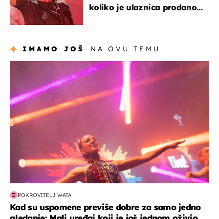
koliko je ulaznica prodano
u kratkom vremenu
IMAMO JOŠ
NA OVU TEMU
kultura & zabava
POKROVITELJ WATA
Kad su uspomene previše dobre za samo jedno
gledanje: Mali uređaj koji je još jednom oživio