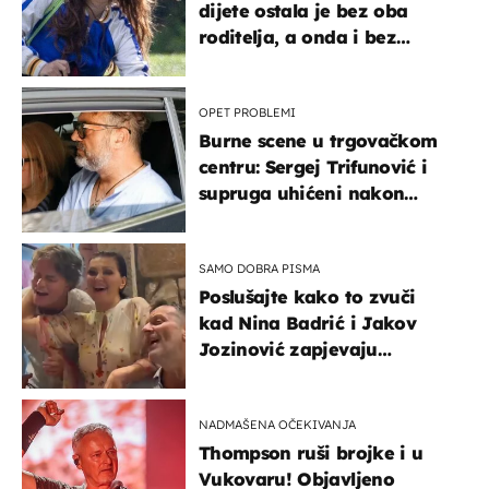
dijete ostala je bez oba
roditelja, a onda i bez
milijuna koje je trebala
naslijediti
OPET PROBLEMI
Burne scene u trgovačkom
centru: Sergej Trifunović i
supruga uhićeni nakon
svađe!
SAMO DOBRA PISMA
Poslušajte kako to zvuči
kad Nina Badrić i Jakov
Jozinović zapjevaju
Oliverov hit!
NADMAŠENA OČEKIVANJA
Thompson ruši brojke i u
Vukovaru! Objavljeno