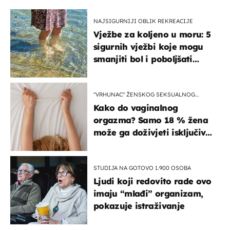
NAJSIGURNIJI OBLIK REKREACIJE
Vježbe za koljeno u moru: 5
sigurnih vježbi koje mogu
smanjiti bol i poboljšati
pokretljivost
"VRHUNAC" ŽENSKOG SEKSUALNOG
ISKUSTVA
Kako do vaginalnog
orgazma? Samo 18 % žena
može ga doživjeti isključivo
na ovaj način
STUDIJA NA GOTOVO 1.900 OSOBA
Ljudi koji redovito rade ovo
imaju “mlađi” organizam,
pokazuje istraživanje