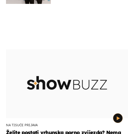
potporu za razvoj
NA TISUĆE PRIJAVA
Želite postati vrhunska porno zvijezda? Nema