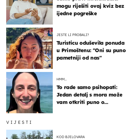
mogu riješiti ovaj kviz bez
ijedne pogreške
JESTE LI PROBALI?
Turisticu oduševila ponuda
u Primoštenu: "Oni su puno
pametniji od nas"
HMM…
To rade samo psihopati:
Jedan detalj s mora može
vam otkriti puno o
prijateljima
VIJESTI
KOD BJELOVARA