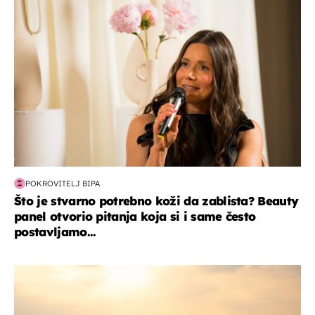
POKROVITELJ BIPA
Što je stvarno potrebno koži da zablista? Beauty
panel otvorio pitanja koja si i same često
postavljamo...
zanimljivosti