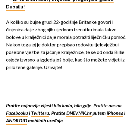
Dubaiju!
A koliko su bujne grudi 22-godišnje Britanke govori i
činjenica da je zbog njih u jednom trenutku imala takve
bolove u kralježnici da je morala potražiti liječničku pomoć.
Nakon toga joj je doktor prepisao redovitu tjelovježbu i
posebne vježbe za jačanje kralježnice, te se od onda Billie
osjeća izvrsno, a izgleda još bolje, kao što možete vidjeti iz
priložene galerije. Uživajte!
Pratite najnovije vijesti bilo kada, bilo gdje. Pratite nas na
Facebooku
i
Twitteru
. Pratite
DNEVNIK.hr
putem
iPhonea
i
ANDROID
mobilnih uređaja.