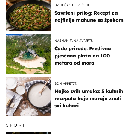
UZ RUČAK ILI VEČERU
Savršeni prilog: Recept za
najfinije mahune sa špekom
NAJMANJA NA SVIJETU
Čudo prirode: Predivna
pješčana plaža na 100
metara od mora
BON APPETIT!
Majke svih umaka: 5 kultnih
recepata koje moraju znati
svi kuhari
SPORT