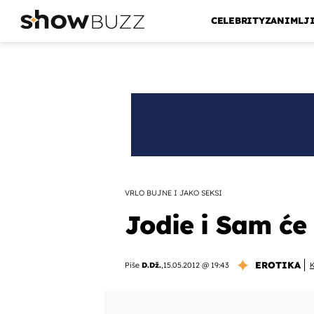
CELEBRITY
ZANIMLJ
VRLO BUJNE I JAKO SEKSI
Jodie i Sam će 
EROTIKA
Piše
D.Dž.
,
15.05.2012 @ 19:43