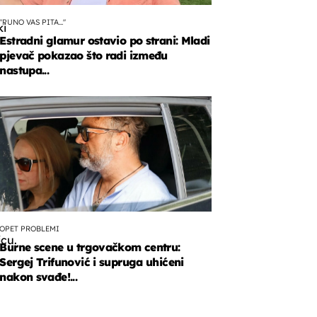
"PUNO VAS PITA..."
ki
Estradni glamur ostavio po strani: Mladi
pjevač pokazao što radi između
nastupa...
n
e
e
nicima
OPET PROBLEMI
icu.
Burne scene u trgovačkom centru:
Sergej Trifunović i supruga uhićeni
nakon svađe!...