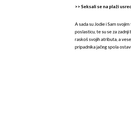
>>
Seksali se na plaži usre
A sada su Jodie i Sam svojim 
poslasticu, te su se za zadnj
raskoš svojih atributa, a vese
pripadnika jačeg spola ostav