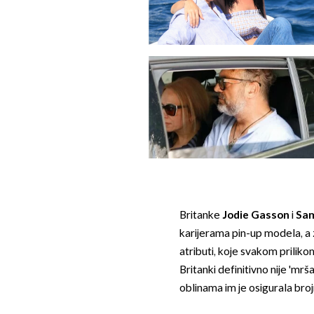
Britanke
Jodie Gasson
i
Sam
karijerama pin-up modela, a za
atributi, koje svakom priliko
Britanki definitivno nije 'mrš
oblinama im je osigurala bro