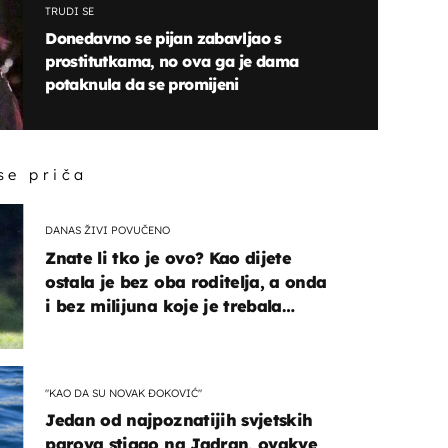
TRUDI SE
Donedavno se pijan zabavljao s
prostitutkama, no ova ga je dama
potaknula da se promijeni
 se priča
DANAS ŽIVI POVUČENO
Znate li tko je ovo? Kao dijete
ostala je bez oba roditelja, a onda
i bez milijuna koje je trebala
naslijediti
"KAO DA SU NOVAK ĐOKOVIĆ"
Jedan od najpoznatijih svjetskih
parova stigao na Jadran, ovakve