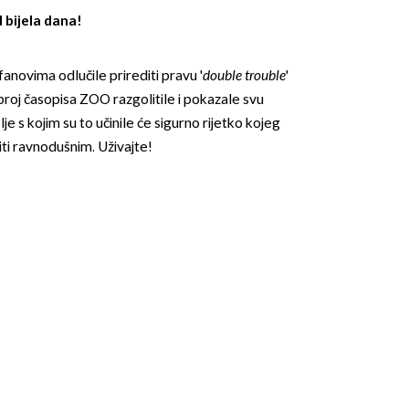
d bijela dana!
fanovima odlučile prirediti pravu '
double trouble
'
i broj časopisa ZOO razgolitile i pokazale svu
lje s kojim su to učinile će sigurno rijetko kojeg
iti ravnodušnim. Uživajte!
OMOGUĆI OBAVIJESTI