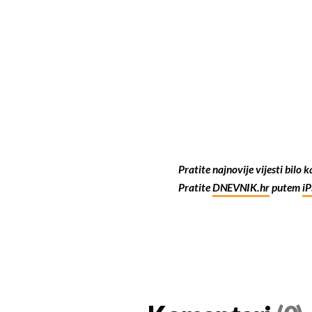
Pratite najnovije vijesti bilo 
Pratite
DNEVNIK.hr
putem
i