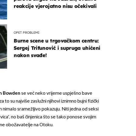
reakcije vjerojatno nisu očekivali
OPET PROBLEMI
Burne scene u trgovačkom centru:
Sergej Trifunović i supruga uhićeni
nakon svađe!
 Bowden
se već neko vrijeme uspješno bave
 to su najviše zaslužni njihovi iznimno bujni fizički
m nimalo sramežljivo pokazuju. Niti jedna od seksi
avica', no baš činjenica što se tako ponose svojim
jne obožavatelje na Otoku.