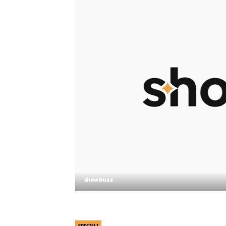
showbuzz
PODIJELI