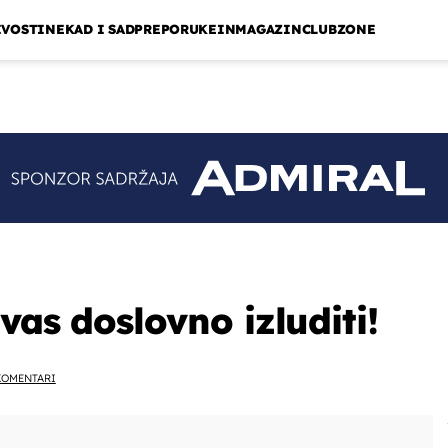
IVOSTI
NEKAD I SAD
PREPORUKE
INMAGAZIN
CLUBZONE
vas doslovno izluditi!
KOMENTARI