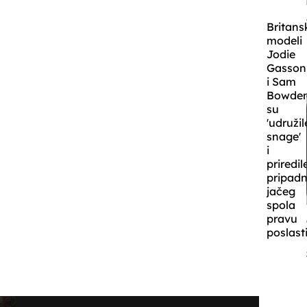
Britans
modeli
Jodie
Gasson
i Sam
Bowde
su
'udružil
snage'
i
priredil
pripad
jačeg
spola
pravu
poslast