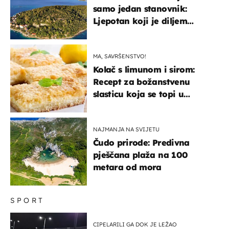
samo jedan stanovnik:
Ljepotan koji je diljem
svijeta poznat po svojem
"bijelom zlatu"
MA, SAVRŠENSTVO!
Kolač s limunom i sirom:
Recept za božanstvenu
slasticu koja se topi u
ustima
NAJMANJA NA SVIJETU
Čudo prirode: Predivna
pješčana plaža na 100
metara od mora
SPORT
CIPELARILI GA DOK JE LEŽAO