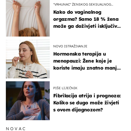
"VRHUNAC" ŽENSKOG SEKSUALNOG
ISKUSTVA
Kako do vaginalnog
orgazma? Samo 18 % žena
može ga doživjeti isključivo
na ovaj način
NOVO ISTRAŽIVANJE
Hormonska terapija u
menopauzi: Žene koje je
koriste imaju znatno manji
rizik od ovoga
PIŠE LIJEČNIK
Fibrilacija atrija i prognoza:
Koliko se dugo može živjeti
s ovom dijagnozom?
NOVAC