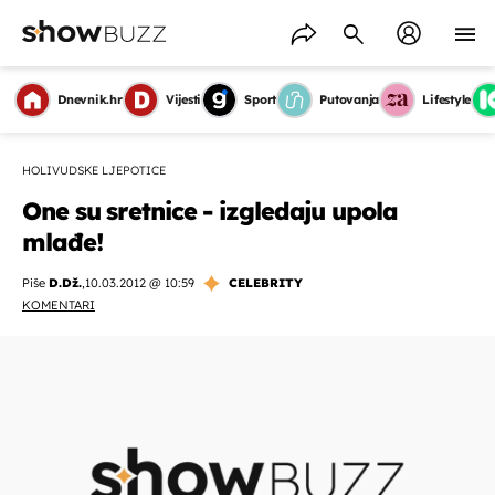
Dnevnik.hr
Vijesti
Sport
Putovanja
Lifestyle
HOLIVUDSKE LJEPOTICE
One su sretnice - izgledaju upola
mlađe!
Piše
D.Dž.
,
10.03.2012 @ 10:59
CELEBRITY
KOMENTARI
OMOGUĆI OBAVIJESTI