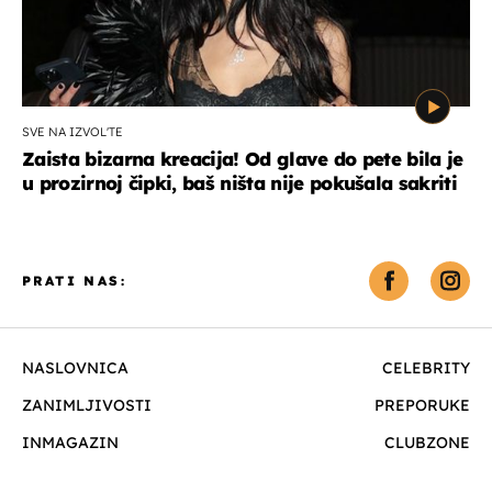
SVE NA IZVOL'TE
Zaista bizarna kreacija! Od glave do pete bila je
u prozirnoj čipki, baš ništa nije pokušala sakriti
PRATI NAS:
NASLOVNICA
CELEBRITY
ZANIMLJIVOSTI
PREPORUKE
INMAGAZIN
CLUBZONE