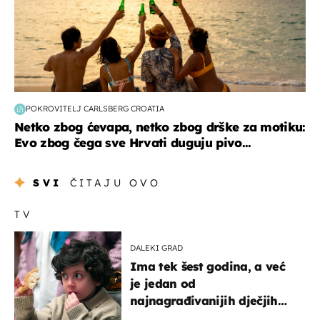
POKROVITELJ CARLSBERG CROATIA
Netko zbog ćevapa, netko zbog drške za motiku:
Evo zbog čega sve Hrvati duguju pivo...
SVI
ČITAJU OVO
TV
DALEKI GRAD
Ima tek šest godina, a već
je jedan od
najnagrađivanijih dječjih
glumaca