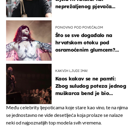
neprežaljenog pjevača
projurila špicom na dva
kotača
PONOVNO POD POVEĆALOM
Što se sve događalo na
hrvatskom otoku pod
osramoćenim glumcem?
Bizarni prizori i danas
izazivaju nevjericu
KAKVIH LJUDI IMA!
Kaos kakav se ne pamti:
Zbog suludog poteza jednog
muškarca bend je bio
prisiljen prekinuti nastup
Među celebrity ljepoticama koje stare kao vino, te na njima
se jednostavno ne vide desetljeća koja prolaze se nalaze
neki od najpoznatijih top modela svih vremena.