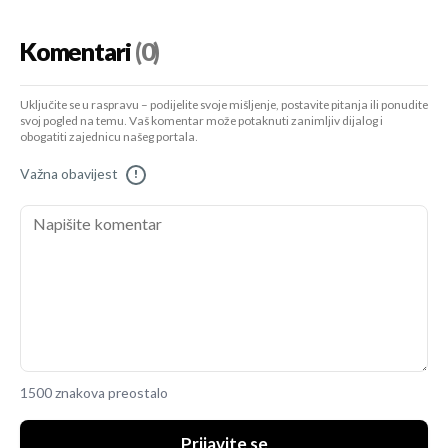
Komentari
(0)
Uključite se u raspravu – podijelite svoje mišljenje, postavite pitanja ili ponudite
svoj pogled na temu. Vaš komentar može potaknuti zanimljiv dijalog i
obogatiti zajednicu našeg portala.
Važna obavijest
!
1500 znakova preostalo
Prijavite se