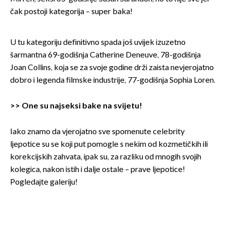
čak postoji kategorija – super baka!
U tu kategoriju definitivno spada još uvijek izuzetno
šarmantna 69-godišnja Catherine Deneuve, 78-godišnja
Joan Collins, koja se za svoje godine drži zaista nevjerojatno
dobro i legenda filmske industrije, 77-godišnja Sophia Loren.
>>
One su najseksi bake na svijetu!
Iako znamo da vjerojatno sve spomenute celebrity
ljepotice su se koji put pomogle s nekim od kozmetičkih ili
korekcijskih zahvata, ipak su, za razliku od mnogih svojih
kolegica, nakon istih i dalje ostale – prave ljepotice!
Pogledajte galeriju!