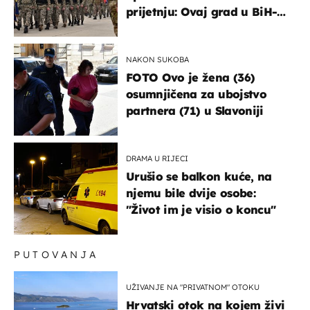
prijetnju: Ovaj grad u BiH-u
bi mogao biti žarište
NAKON SUKOBA
FOTO Ovo je žena (36)
osumnjičena za ubojstvo
partnera (71) u Slavoniji
DRAMA U RIJECI
Urušio se balkon kuće, na
njemu bile dvije osobe:
"Život im je visio o koncu"
PUTOVANJA
UŽIVANJE NA "PRIVATNOM" OTOKU
Hrvatski otok na kojem živi