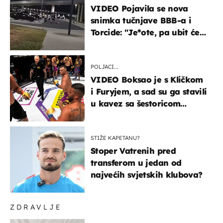
VIDEO Pojavila se nova
snimka tučnjave BBB-a i
Torcide: "Je*ote, pa ubit će
ga!"
POLJACI...
VIDEO Boksao je s Kličkom
i Furyjem, a sad su ga stavili
u kavez sa šestoricom
Roma! Pogledajte kako je
završilo
STIŽE KAPETANU?
Stoper Vatrenih pred
transferom u jedan od
najvećih svjetskih klubova?
ZDRAVLJE