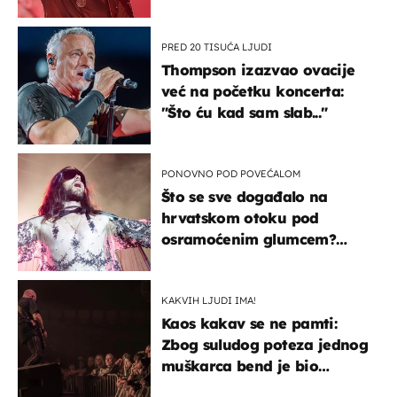
u kratkom vremenu
PRED 20 TISUĆA LJUDI
Thompson izazvao ovacije
već na početku koncerta:
"Što ću kad sam slab..."
PONOVNO POD POVEĆALOM
Što se sve događalo na
hrvatskom otoku pod
osramoćenim glumcem?
Bizarni prizori i danas
izazivaju nevjericu
KAKVIH LJUDI IMA!
Kaos kakav se ne pamti:
Zbog suludog poteza jednog
muškarca bend je bio
prisiljen prekinuti nastup