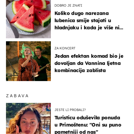
DOBRO JE ZNATI
Koliko dugo narezana
lubenica smije stajati u
hladnjaku i kada je više nije
sigurno jesti?
ZA KONCERT
Jedan efektan komad bio je
dovoljan da Vannina ljetna
kombinacija zablista
ZABAVA
JESTE LI PROBALI?
Turisticu oduševila ponuda
u Primoštenu: "Oni su puno
pametniji od nas"