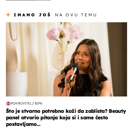
IMAMO JOŠ
NA OVU TEMU
moda & ljepota
POKROVITELJ BIPA
Što je stvarno potrebno koži da zablista? Beauty
panel otvorio pitanja koja si i same često
postavljamo...