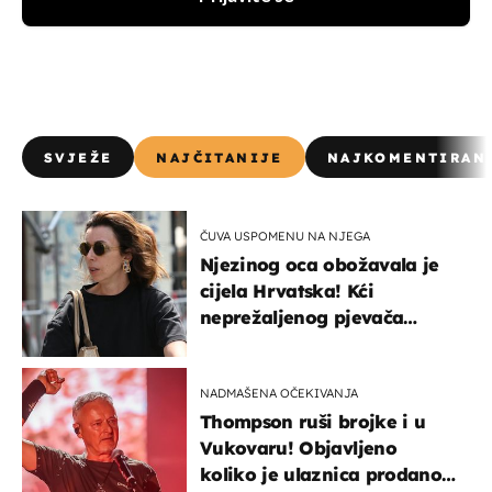
SVJEŽE
NAJČITANIJE
NAJKOMENTIRAN
ČUVA USPOMENU NA NJEGA
Njezinog oca obožavala je
cijela Hrvatska! Kći
neprežaljenog pjevača
projurila špicom na dva
kotača
NADMAŠENA OČEKIVANJA
Thompson ruši brojke i u
Vukovaru! Objavljeno
koliko je ulaznica prodano