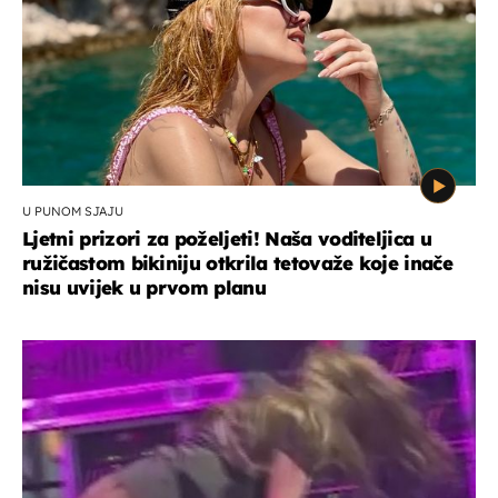
U PUNOM SJAJU
Ljetni prizori za poželjeti! Naša voditeljica u
ružičastom bikiniju otkrila tetovaže koje inače
nisu uvijek u prvom planu