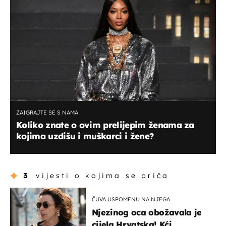
ZAIGRAJTE SE S NAMA
Koliko znate o ovim prelijepim ženama za
kojima uzdišu i muškarci i žene?
3
vijesti o kojima se priča
ČUVA USPOMENU NA NJEGA
Njezinog oca obožavala je
cijela Hrvatska! Kći