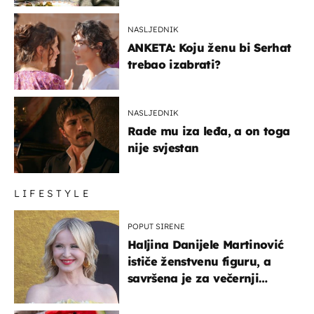
NASLJEDNIK
ANKETA: Koju ženu bi Serhat
trebao izabrati?
NASLJEDNIK
Rade mu iza leđa, a on toga
nije svjestan
LIFESTYLE
POPUT SIRENE
Haljina Danijele Martinović
ističe ženstvenu figuru, a
savršena je za večernji
izlazak na moru