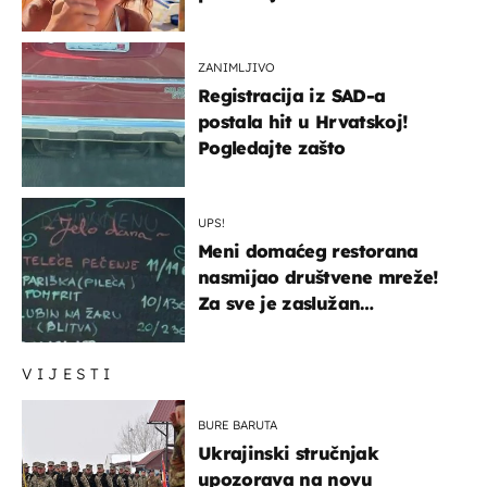
ZANIMLJIVO
Registracija iz SAD-a
postala hit u Hrvatskoj!
Pogledajte zašto
UPS!
Meni domaćeg restorana
nasmijao društvene mreže!
Za sve je zaslužan
urnebesan naziv jela
VIJESTI
BURE BARUTA
Ukrajinski stručnjak
upozorava na novu