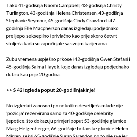
Tako 41-godišnja Naomi Campbell, 43-godišnja Christy
Turlington, 43-godišnja Helena Christensen, 43-godišnja
Stephanie Seymour, 45-godišnja Cindy Crawford i 47-
godišnja Elle Macpherson danas izgledaju podjednako
prelijepo, seksepilno i privlačno kao prije skoro četvrt
stoljeća kada su započinjale sa svojim karijerama.
Zubu vremena uspješno prkose i 42-godišnja Gwen Stefani i
45-godišnja Salma Hayek, koje danas izgledaju podjednako
dobro kao prije 20 godina.
>>
S 42 izgleda poput 20-godišnjakinje!
No izgledati zanosno i po nekoliko desetljeća mlađe nije
'pozicija' rezervirana samo za 40-godišnje celebrity
ljepotice, što dokazuju primjeri poput 53-godišnje glumice
Marg Helgenberger, 66-godišnje britanske glumice Helen
Mirren, seksi 65-godišnje Susan Sarandon, no to nije sve jer