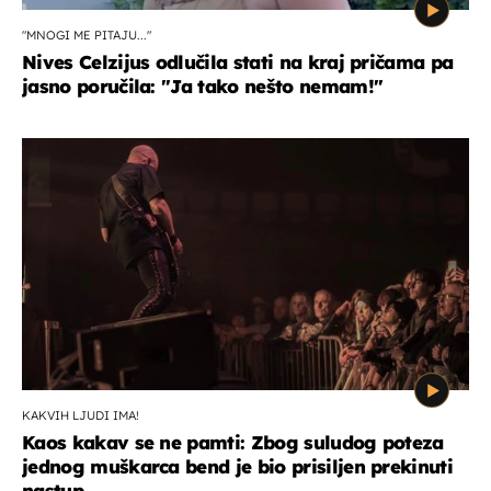
"MNOGI ME PITAJU..."
Nives Celzijus odlučila stati na kraj pričama pa
jasno poručila: "Ja tako nešto nemam!"
KAKVIH LJUDI IMA!
Kaos kakav se ne pamti: Zbog suludog poteza
jednog muškarca bend je bio prisiljen prekinuti
nastup