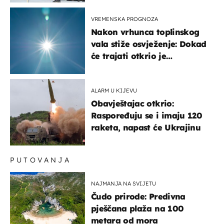
VREMENSKA PROGNOZA
Nakon vrhunca toplinskog
vala stiže osvježenje: Dokad
će trajati otkrio je
meteorolog
ALARM U KIJEVU
Obavještajac otkrio:
Raspoređuju se i imaju 120
raketa, napast će Ukrajinu
PUTOVANJA
NAJMANJA NA SVIJETU
Čudo prirode: Predivna
pješčana plaža na 100
metara od mora