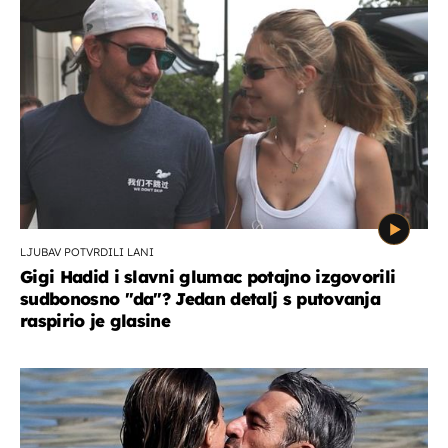
LJUBAV POTVRDILI LANI
Gigi Hadid i slavni glumac potajno izgovorili
sudbonosno "da"? Jedan detalj s putovanja
raspirio je glasine