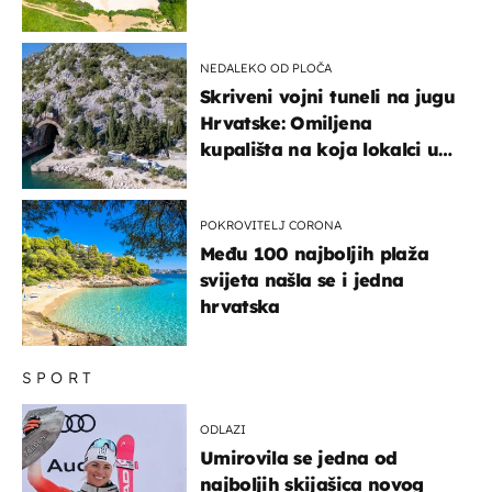
NEDALEKO OD PLOČA
Skriveni vojni tuneli na jugu
Hrvatske: Omiljena
kupališta na koja lokalci u
miru dolaze roniti i skakati
u more
POKROVITELJ CORONA
Među 100 najboljih plaža
svijeta našla se i jedna
hrvatska
SPORT
ODLAZI
Umirovila se jedna od
najboljih skijašica novog