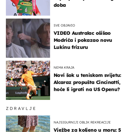
doba
SVE OBJAVIO
VIDEO Australac ošišao
Modrića i pokazao novu
Lukinu frizuru
NEMA KRAJA
Novi šok u teniskom svijetu:
Alcaraz propušta Cincinatti,
hoće li igrati na US Openu?
ZDRAVLJE
NAJSIGURNIJI OBLIK REKREACIJE
Vježbe za koljeno u moru: 5