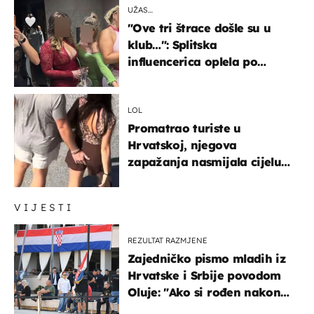
UŽAS…
"Ove tri štrace došle su u
klub…": Splitska
influencerica oplela po
ženama zbog užasnog
ponašanja
LOL
Promatrao turiste u
Hrvatskoj, njegova
zapažanja nasmijala cijelu
regiju
VIJESTI
REZULTAT RAZMJENE
Zajedničko pismo mladih iz
Hrvatske i Srbije povodom
Oluje: "Ako si rođen nakon
'95..."