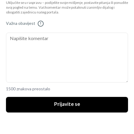
Uključite se u raspravu – podijelite svoje mišljenje, postavite pitanja ili ponudite
svoj pogled na temu. Vaš komentar može potaknuti zanimljiv dijalog i
obogatiti zajednicu našeg portala.
Važna obavijest
!
1500 znakova preostalo
Prijavite se