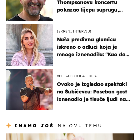
Thompsonovu koncertu
pokazao lijepu suprugu,
koja godinama izbjegava
javnost
ISKRENI INTERVJU!
Naša predivna glumica
iskreno o odluci koja je
mnoge iznenadila: ''Kao da
mi je veliki teret pao s leđa''
VELIKA FOTOGALERIJA
Ovako je izgledao spektakl
na Šubićevcu: Poseban gost
iznenadio je tisuće ljudi na
Thompsonovu koncertu
IMAMO JOŠ
NA OVU TEMU
moda & ljepota