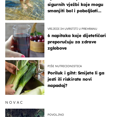
sigurnih vježbi koje mogu
smanjiti bol i poboljšati
pokretljivost
VRIJEDI IH UVRSTITI U PREHRANU
6 napitaka koje dijetetičari
preporučuju za zdrave
zglobove
PIŠE NUTRICIONISTICA
Poriluk i giht: Smijete li ga
jesti ili riskirate novi
napadaj?
NOVAC
POVOLJNO