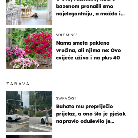
bazenom pronašli smo
najelegantniju, a možda i
najljepšu bijelu kuhinju
VOLE SUNCE
Nama smeta paklena
vrućina, ali njima ne: Ovo
cvijeće uživa i na plus 40
ZABAVA
SVAKA ČAST
Bahato mu prepriječio
prijelaz, a ono što je pješak
napravio oduševilo je
društvene mreže