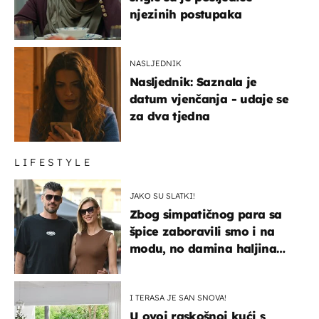
njezinih postupaka
NASLJEDNIK
Nasljednik: Saznala je
datum vjenčanja - udaje se
za dva tjedna
LIFESTYLE
JAKO SU SLATKI!
Zbog simpatičnog para sa
špice zaboravili smo i na
modu, no damina haljina
itekako nas se dojmila
I TERASA JE SAN SNOVA!
U ovoj raskošnoj kući s