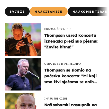
SVJEŽE
NAJČITANIJE
NAJKOMENTIRAN
DRAMA U ŠIBENIKU
Thompson usred koncerta
iznenada prekinuo pjesmu:
"Zovite hitnu!"
OBRATIO SE BRANITELJIMA
Thompson se slomio na
početku koncerta: "Mi koji
smo živi sjećamo se onih
koji nisu..."
IMAJU TRI KĆERI
Naš saborski zastupnik na