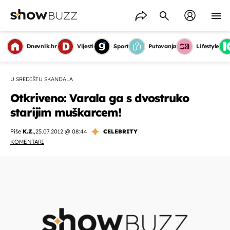
Dnevnik.hr
Vijesti
Sport
Putovanja
Lifestyle
U SREDIŠTU SKANDALA
Otkriveno: Varala ga s dvostruko
starijim muškarcem!
Piše
K.Z.
,
25.07.2012 @ 08:44
CELEBRITY
KOMENTARI
OMOGUĆI OBAVIJESTI