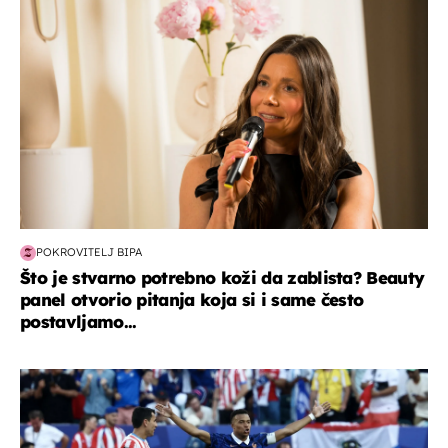
POKROVITELJ BIPA
Što je stvarno potrebno koži da zablista? Beauty
panel otvorio pitanja koja si i same često
postavljamo...
svjetsko prvenstvo 2026