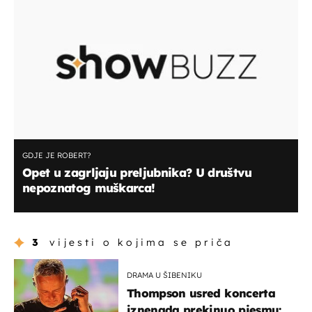
GDJE JE ROBERT?
Opet u zagrljaju preljubnika? U društvu
nepoznatog muškarca!
3
vijesti o kojima se priča
DRAMA U ŠIBENIKU
Thompson usred koncerta
iznenada prekinuo pjesmu: