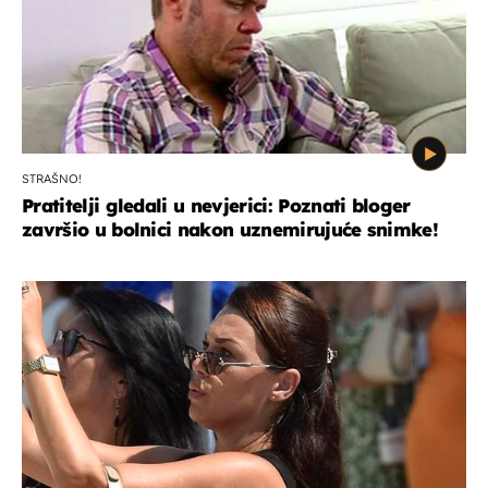
STRAŠNO!
Pratitelji gledali u nevjerici: Poznati bloger
završio u bolnici nakon uznemirujuće snimke!