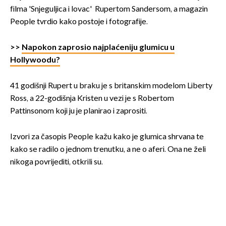
filma 'Snjeguljica i lovac' Rupertom Sandersom, a magazin
People tvrdio kako postoje i fotografije.
>>
Napokon zaprosio najplaćeniju glumicu u
Hollywoodu?
41 godišnji Rupert u braku je s britanskim modelom Liberty
Ross, a 22-godišnja Kristen u vezi je s Robertom
Pattinsonom koji ju je planirao i zaprositi.
Izvori za časopis People kažu kako je glumica shrvana te
kako se radilo o jednom trenutku, a ne o aferi. Ona ne želi
nikoga povrijediti, otkrili su.