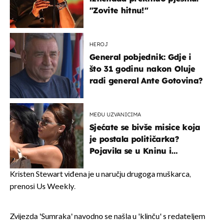
"Zovite hitnu!"
HEROJ
General pobjednik: Gdje i
što 31 godinu nakon Oluje
radi general Ante Gotovina?
MEĐU UZVANICIMA
Sjećate se bivše misice koja
je postala političarka?
Pojavila se u Kninu i
privukla pažnju
Kristen Stewart viđena je u naručju drugoga muškarca,
prenosi Us Weekly.
Zvijezda 'Sumraka' navodno se našla u 'klinču' s redateljem