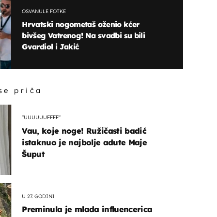
OSVANULE FOTKE
Hrvatski nogometaš oženio kćer
bivšeg Vatrenog! Na svadbi su bili
Gvardiol i Jakić
 se priča
"UUUUUUFFFF"
Vau, koje noge! Ružičasti badić
istaknuo je najbolje adute Maje
Šuput
U 27. GODINI
Preminula je mlada influencerica