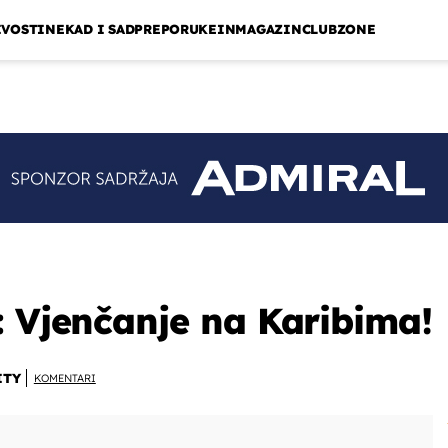
IVOSTI
NEKAD I SAD
PREPORUKE
INMAGAZIN
CLUBZONE
: Vjenčanje na Karibima!
ITY
KOMENTARI