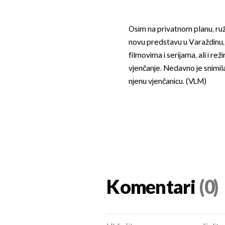
Osim na privatnom planu, ruž
novu predstavu u Varaždinu,
filmovima i serijama, ali i re
vjenčanje. Nedavno je snimila
njenu vjenčanicu. (VLM)
Komentari
(0)