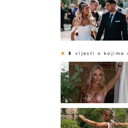
3
vijesti o kojima