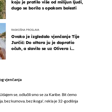
koju je pratilo više od milijun ljudi,
dugo se borila s opakom bolesti
RASKOŠNA PROSLAVA
Ovako je izgledalo vjenčanje Tije
Jurčić: Do oltara ju je dopratio
očuh, a slavilo se uz Olivera i
Rozgu
og vjenčanja
Udajem se, odlučili smo se za Karibe. Bit ćemo
ja, bez kumova, bez ikoga', rekla je 32-godišnja