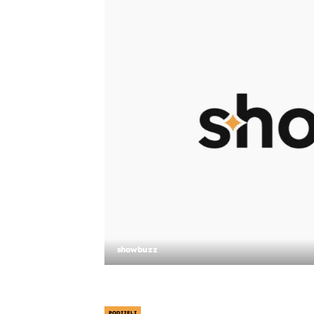
showbuzz
PODIJELI