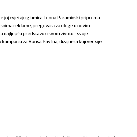
e joj cvjetaju glumica Leona Paraminski priprema
 snima reklame, pregovara za uloge u novim
žira najljepšu predstavu u svom životu - svoje
 kampanju za Borisa Pavlina, dizajnera koji već šije
OMOGUĆI OBAVIJESTI