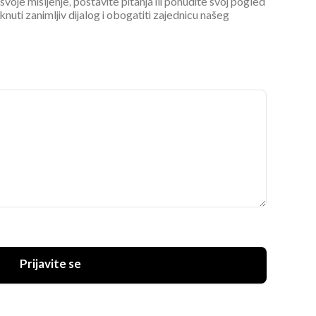
 svoje mišljenje, postavite pitanja ili ponudite svoj pogled
ti zanimljiv dijalog i obogatiti zajednicu našeg
Prijavite se