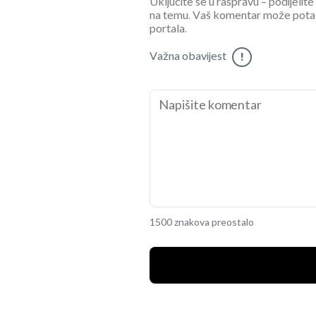
Uključite se u raspravu – podijelite
na temu. Vaš komentar može potaknu
portala.
Važna obavijest
!
1500 znakova preostalo