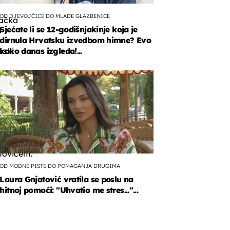
OD DJEVOJČICE DO MLADE GLAZBENICE
ačka
Sjećate li se 12-godišnjakinje koja je
a
dirnula Hrvatsku izvedbom himne? Evo
nski
kako danas izgleda!...
dišnjim
m
novićem.
OD MODNE PISTE DO POMAGANJA DRUGIMA
Laura Gnjatović vratila se poslu na
hitnoj pomoći: "Uhvatio me stres..."...