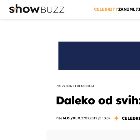
CELEBRITY
ZANIMLJ
PRIVATNA CEREMONIJA
Daleko od svih
CELEBR
Piše
M.O./VLM
,
27.03.2012 @ 10:07