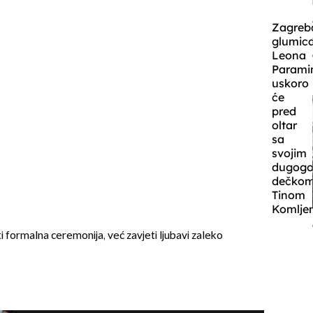
Zagreb
glumic
Leona
Parami
uskoro
će
pred
oltar
sa
svojim
dugogo
dečko
Tinom
Komlje
ti formalna ceremonija, već zavjeti ljubavi zaleko