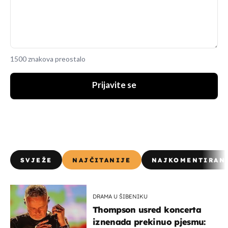
1500 znakova preostalo
Prijavite se
SVJEŽE
NAJČITANIJE
NAJKOMENTIRAN
DRAMA U ŠIBENIKU
Thompson usred koncerta
iznenada prekinuo pjesmu: