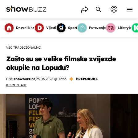
Dnevnik.hr
Vijesti
Sport
Putovanja
Lifestyle
VEĆ TRADICIONALNO
Zašto su se velike filmske zvijezde
okupile na Lopudu?
Piše
showbuzz.hr
,
25.06.2026 @ 12:33
PREPORUKE
KOMENTARI
OMOGUĆI OBAVIJESTI