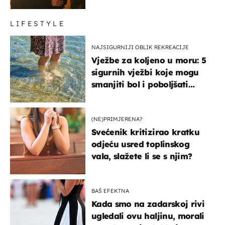
LIFESTYLE
NAJSIGURNIJI OBLIK REKREACIJE
Vježbe za koljeno u moru: 5
sigurnih vježbi koje mogu
smanjiti bol i poboljšati
pokretljivost
(NE)PRIMJERENA?
Svećenik kritizirao kratku
odjeću usred toplinskog
vala, slažete li se s njim?
BAŠ EFEKTNA
Kada smo na zadarskoj rivi
ugledali ovu haljinu, morali