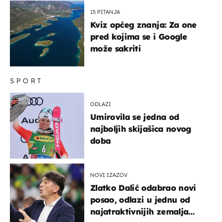
15 PITANJA
Kviz općeg znanja: Za one
pred kojima se i Google
može sakriti
SPORT
ODLAZI
Umirovila se jedna od
najboljih skijašica novog
doba
NOVI IZAZOV
Zlatko Dalić odabrao novi
posao, odlazi u jednu od
najatraktivnijih zemalja