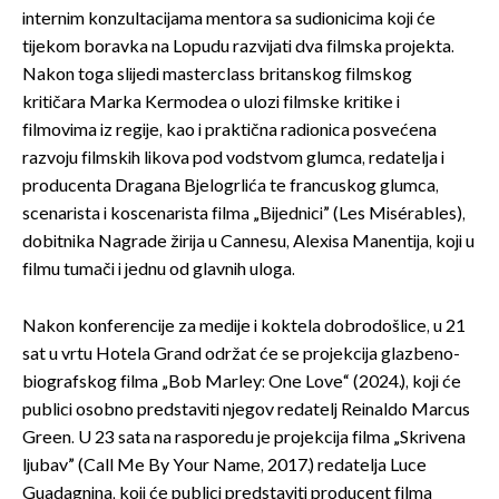
internim konzultacijama mentora sa sudionicima koji će
tijekom boravka na Lopudu razvijati dva filmska projekta.
Nakon toga slijedi masterclass britanskog filmskog
kritičara Marka Kermodea o ulozi filmske kritike i
filmovima iz regije, kao i praktična radionica posvećena
razvoju filmskih likova pod vodstvom glumca, redatelja i
producenta Dragana Bjelogrlića te francuskog glumca,
scenarista i koscenarista filma „Bijednici” (Les Misérables),
dobitnika Nagrade žirija u Cannesu, Alexisa Manentija, koji u
filmu tumači i jednu od glavnih uloga.
Nakon konferencije za medije i koktela dobrodošlice, u 21
sat u vrtu Hotela Grand održat će se projekcija glazbeno-
biografskog filma „Bob Marley: One Love“ (2024.), koji će
publici osobno predstaviti njegov redatelj Reinaldo Marcus
Green. U 23 sata na rasporedu je projekcija filma „Skrivena
ljubav” (Call Me By Your Name, 2017.) redatelja Luce
Guadagnina, koji će publici predstaviti producent filma