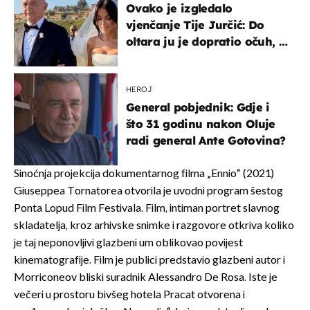
Ovako je izgledalo
vjenčanje Tije Jurčić: Do
oltara ju je dopratio očuh, a
slavilo se uz Olivera i Rozgu
HEROJ
General pobjednik: Gdje i
što 31 godinu nakon Oluje
radi general Ante Gotovina?
Sinoćnja projekcija dokumentarnog filma „Ennio“ (2021.)
Giuseppea Tornatorea otvorila je uvodni program šestog
Ponta Lopud Film Festivala. Film, intiman portret slavnog
skladatelja, kroz arhivske snimke i razgovore otkriva koliko
je taj neponovljivi glazbeni um oblikovao povijest
kinematografije. Film je publici predstavio glazbeni autor i
Morriconeov bliski suradnik Alessandro De Rosa. Iste je
večeri u prostoru bivšeg hotela Pracat otvorena i