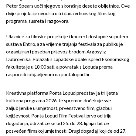
Peter Spears uoči njegove skorašnje desete obljetnice. Ove
dvije projekcije uvod su u tri dana vrhunskog filmskog
programa, susreta i razgovora.
Ulaznice za filmske projekcije i koncert dostupne su putem
sustava Entrio, a za vrijeme trajanja festivala za publiku je
organiziran i poseban prijevoz brodom Argosy iz
Dubrovnika. Polazak s Lapadske obale ispred Ekonomskog
fakulteta je u 18:00 sati, a povratak s Lopuda prema
rasporedu objavljenom na pontalopud.hr.
Kreativna platforma Ponta Lopud predstavlja tri ljetna
kulturna programa 2026. te spremno dočekuje sve
zaljubljenike u umjetnost, prvenstveno film, glazbu i
književnost. Ponta Lopud Film Festival, prvo od triju
događanja, održat će se od 25. do 28. lipnja i bit će
posvećen filmskoj umjetnosti. Drugi događaj, koji će od 27.