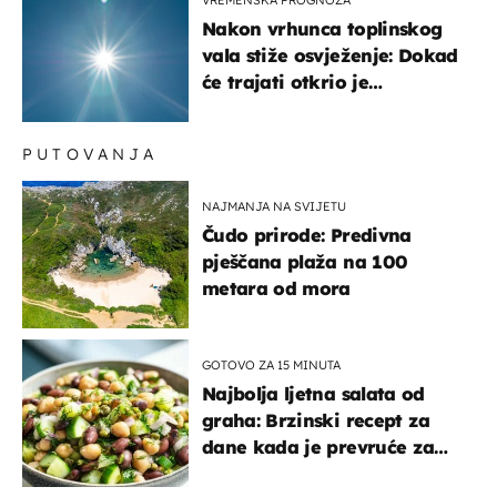
VREMENSKA PROGNOZA
Nakon vrhunca toplinskog
vala stiže osvježenje: Dokad
će trajati otkrio je
meteorolog
PUTOVANJA
NAJMANJA NA SVIJETU
Čudo prirode: Predivna
pješčana plaža na 100
metara od mora
GOTOVO ZA 15 MINUTA
Najbolja ljetna salata od
graha: Brzinski recept za
dane kada je prevruće za
kuhanje