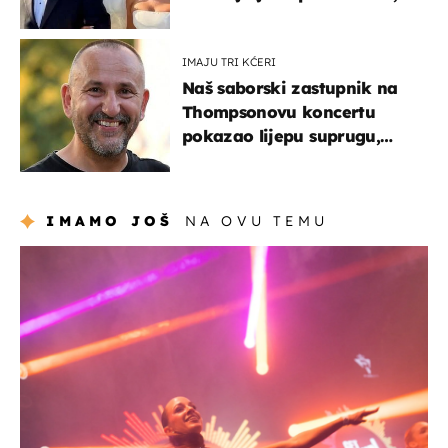
slavilo se uz Olivera i Rozgu
IMAJU TRI KĆERI
Naš saborski zastupnik na
Thompsonovu koncertu
pokazao lijepu suprugu,
koja godinama izbjegava
javnost
IMAMO JOŠ
NA OVU TEMU
kultura & zabava