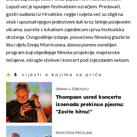
Lopud već je ispunjen festivalskim ozračjem. Predavači,
gosti i sudionici iz Hrvatske, regije i svijeta već su stigli na
otok i upoznali njegov jedinstveni duh kroz šetnje povijesnim
ulicama, susrete s lokalnom zajednicom i prva festivalska
druženja. Ovogodišnje izdanje, posvećeno filmskoj glazbi te
liku i djelu Ennija Morriconea, donosi pomno osmišljen
program koji objedinjuje filmske projekcije, majstorske
tečajeve, okrugle stolove i koncert pod zvjezdanim nebom.
3
vijesti o kojima se priča
DRAMA U ŠIBENIKU
Thompson usred koncerta
iznenada prekinuo pjesmu:
"Zovite hitnu!"
RASKOŠNA PROSLAVA