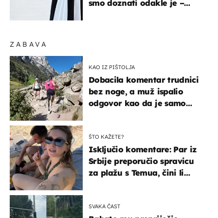
smo doznati odakle je –
košta samo 18 eura
ZABAVA
KAO IZ PIŠTOLJA
Dobacila komentar trudnici
bez noge, a muž ispalio
odgovor kao da je samo
čekao…
ŠTO KAŽETE?
Isključio komentare: Par iz
Srbije preporučio spravicu
za plažu s Temua, čini li
vam se ovo sigurnim?
SVAKA ČAST