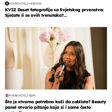
POKROVITELJ HISENSE
KVIZ Deset fotografija sa Svjetskog prvenstva:
Sjećate li se ovih trenutaka?...
moda & ljepota
POKROVITELJ BIPA
Što je stvarno potrebno koži da zablista? Beauty
panel otvorio pitanja koja si i same često