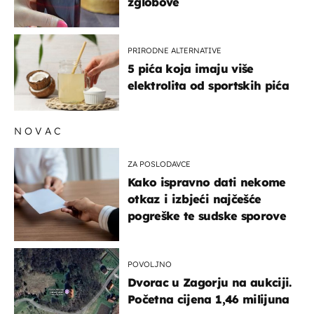
zglobove
PRIRODNE ALTERNATIVE
5 pića koja imaju više
elektrolita od sportskih pića
NOVAC
ZA POSLODAVCE
Kako ispravno dati nekome
otkaz i izbjeći najčešće
pogreške te sudske sporove
POVOLJNO
Dvorac u Zagorju na aukciji.
Početna cijena 1,46 milijuna