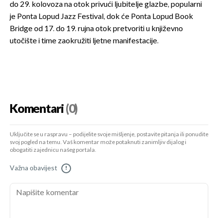
do 29. kolovoza na otok privući ljubitelje glazbe, popularni
je Ponta Lopud Jazz Festival, dok će Ponta Lopud Book
Bridge od 17. do 19. rujna otok pretvoriti u književno
utočište i time zaokružiti ljetne manifestacije.
Komentari
(0)
Uključite se u raspravu – podijelite svoje mišljenje, postavite pitanja ili ponudite
svoj pogled na temu. Vaš komentar može potaknuti zanimljiv dijalog i
obogatiti zajednicu našeg portala.
Važna obavijest
!