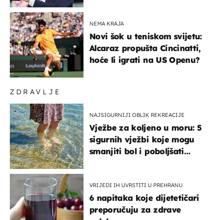
svijeta
NEMA KRAJA
Novi šok u teniskom svijetu:
Alcaraz propušta Cincinatti,
hoće li igrati na US Openu?
ZDRAVLJE
NAJSIGURNIJI OBLIK REKREACIJE
Vježbe za koljeno u moru: 5
sigurnih vježbi koje mogu
smanjiti bol i poboljšati
pokretljivost
VRIJEDI IH UVRSTITI U PREHRANU
6 napitaka koje dijetetičari
preporučuju za zdrave