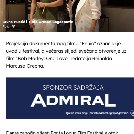
Bruno Mustić i Tilda Grossel Bogdanović
Foto: PR
Projekcija dokumentarnog filma ''Ennio'' označila je
uvod u festival, a večeras slijedi svečano otvorenje uz
film ''Bob Marley: One Love'' redatelja Reinalda
Marcusa Greena.
Danas započinje šesti Ponta Lopud Film Festival, a otok