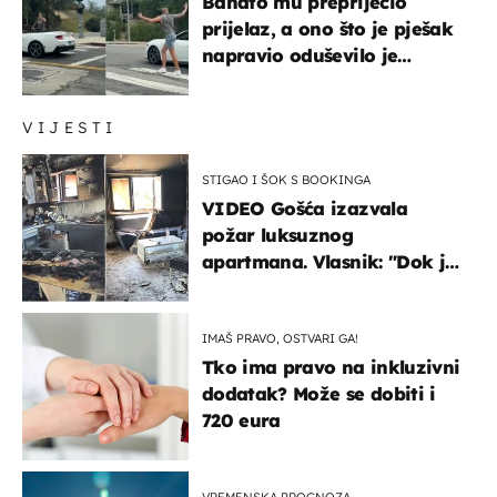
Bahato mu prepriječio
prijelaz, a ono što je pješak
napravio oduševilo je
društvene mreže
VIJESTI
STIGAO I ŠOK S BOOKINGA
VIDEO Gošća izazvala
požar luksuznog
apartmana. Vlasnik: "Dok je
gorjelo, smijali su se, pili i
pokazivali mi srednji prst"
IMAŠ PRAVO, OSTVARI GA!
Tko ima pravo na inkluzivni
dodatak? Može se dobiti i
720 eura