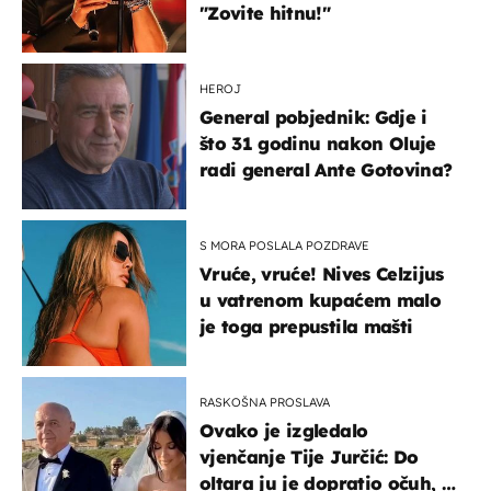
"Zovite hitnu!"
HEROJ
General pobjednik: Gdje i
što 31 godinu nakon Oluje
radi general Ante Gotovina?
S MORA POSLALA POZDRAVE
Vruće, vruće! Nives Celzijus
u vatrenom kupaćem malo
je toga prepustila mašti
RASKOŠNA PROSLAVA
Ovako je izgledalo
vjenčanje Tije Jurčić: Do
oltara ju je dopratio očuh, a