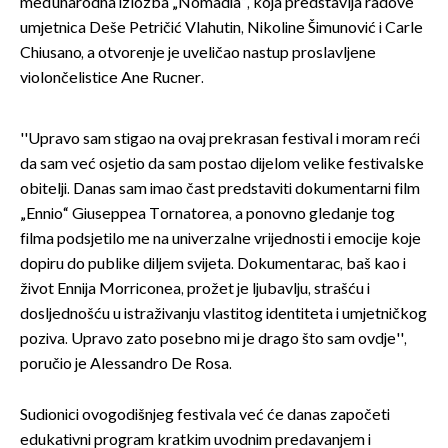
međunarodna izložba „Nomadia“, koja predstavlja radove
umjetnica Deše Petričić Vlahutin, Nikoline Šimunović i Carle
Chiusano, a otvorenje je uveličao nastup proslavljene
violončelistice Ane Rucner.
''Upravo sam stigao na ovaj prekrasan festival i moram reći
da sam već osjetio da sam postao dijelom velike festivalske
obitelji. Danas sam imao čast predstaviti dokumentarni film
„Ennio“ Giuseppea Tornatorea, a ponovno gledanje tog
filma podsjetilo me na univerzalne vrijednosti i emocije koje
dopiru do publike diljem svijeta. Dokumentarac, baš kao i
život Ennija Morriconea, prožet je ljubavlju, strašću i
dosljednošću u istraživanju vlastitog identiteta i umjetničkog
poziva. Upravo zato posebno mi je drago što sam ovdje'',
poručio je Alessandro De Rosa.
Sudionici ovogodišnjeg festivala već će danas započeti
edukativni program kratkim uvodnim predavanjem i